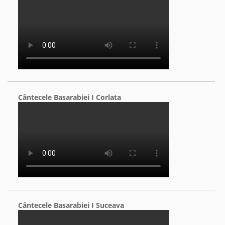
Cântecele Basarabiei I Corlata
Cântecele Basarabiei I Suceava