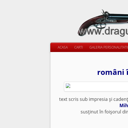
ACASA
CARTI
GALERIA PERSONALITAT
români î
text scris sub impresia şi cadenţ
Mih
susţinut în foişorul di