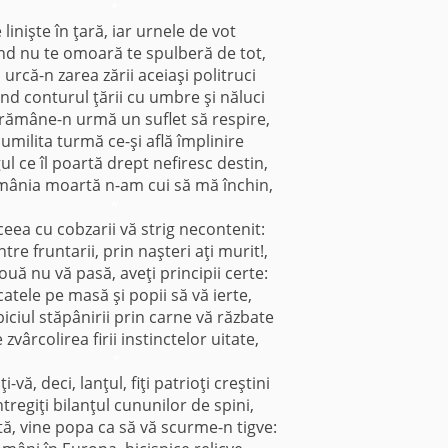
*
 linişte în ţară, iar urnele de vot
ând nu te omoară te spulberă de tot,
 urcă-n zarea zării aceiaşi politruci
ind conturul ţării cu umbre şi năluci
 rămâne-n urmă un suflet să respire,
 umilita turmă ce-şi află împlinire
gul ce îl poartă drept nefiresc destin,
mânia moartă n-am cui să mă închin,
*
eea cu cobzarii vă strig necontenit:
între fruntarii, prin naşteri aţi murit!,
ouă nu vă pasă, aveţi principii certe:
atele pe masă şi popii să vă ierte,
iciul stăpânirii prin carne vă răzbate
 zvârcolirea firii instinctelor uitate,
*
i-vă, deci, lanţul, fiţi patrioţi creştini
întregiţi bilanţul cununilor de spini,
ată, vine popa ca să vă scurme-n tigve: