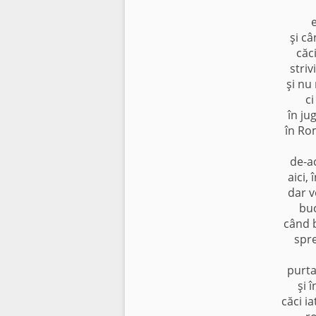
e
şi c
căci
striv
şi nu
ci
în ju
în Ro
de-ac
aici, 
dar v
buc
când b
spre
purtaţ
şi 
căci i