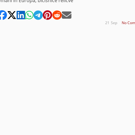
mâni în Europa, bicisnice relicve
21
Sep
No Com