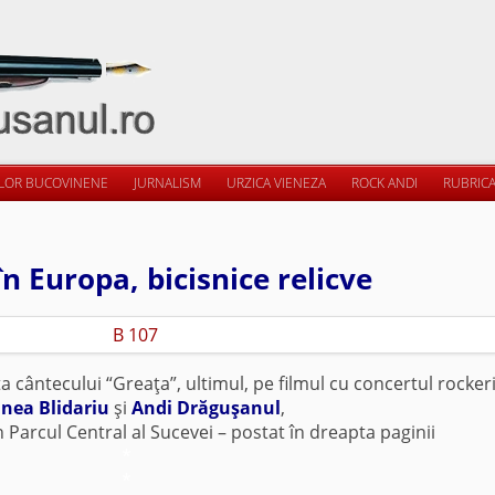
ILOR BUCOVINENE
JURNALISM
URZICA VIENEZA
ROCK ANDI
RUBRICA
n Europa, bicisnice relicve
a cântecului “Greaţa”, ultimul, pe filmul cu concertul rockeri
nea Blidariu
şi
Andi Drăguşanul
,
n Parcul Central al Sucevei – postat în dreapta paginii
*
*