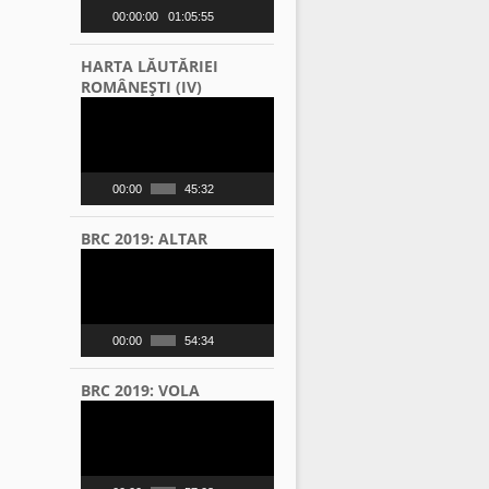
00:00:00
01:05:55
HARTA LĂUTĂRIEI
ROMÂNEŞTI (IV)
Video
Player
00:00
45:32
BRC 2019: ALTAR
Video
Player
00:00
54:34
BRC 2019: VOLA
Video
Player