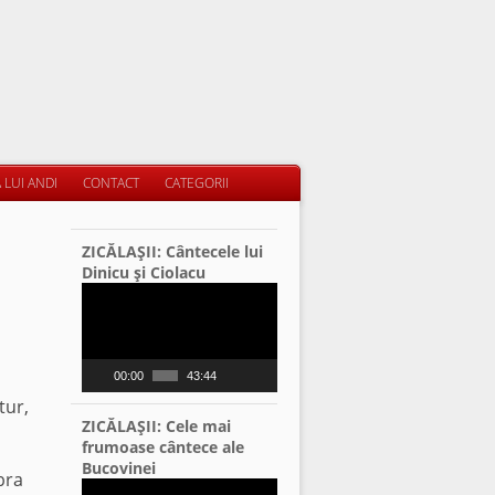
 LUI ANDI
CONTACT
CATEGORII
ZICĂLAŞII: Cântecele lui
Dinicu şi Ciolacu
Video
Player
00:00
43:44
tur,
ZICĂLAŞII: Cele mai
frumoase cântece ale
Bucovinei
bra
Video