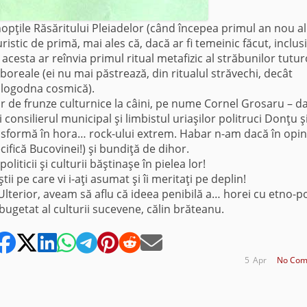
ţile Răsăritului Pleiadelor (când începea primul an nou al
stic de primă, mai ales că, dacă ar fi temeinic făcut, inclus
acesta ar reînvia primul ritual metafizic al străbunilor tutur
oreale (ei nu mai păstrează, din ritualul străvechi, decât
ă logodna cosmică).
r de frunze culturnice la câini, pe nume Cornel Grosaru – d
 consilierul municipal şi limbistul uriaşilor politruci Donţu ş
nsformă în hora… rock-ului extrem. Habar n-am dacă în opin
cifică Bucovinei!) şi bundiţă de dihor.
iticii şi culturii băştinaşe în pielea lor!
 pe care vi i-aţi asumat şi îi meritaţi pe deplin!
 Ulterior, aveam să aflu că ideea penibilă a… horei cu etno-p
bugetat al culturii sucevene, călin brăteanu.
5
Apr
No Com