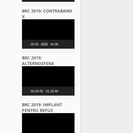
BRC 2019: CONTRABAND
X
Video
Player
00:00
44:38
BRC 2019:
ALTERNOSFERA
Video
Player
00:00:00
01:18:46
BRC 2019: IMPLANT
PENTRU REFUZ
Video
Player