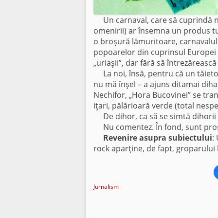
Un carnaval, care să cuprindă nop
omenirii) ar însemna un produs turi
o broşură lămuritoare, carnavalul 
popoarelor din cuprinsul Europei b
„uriaşii”, dar fără să întrezăreasc
La noi, însă, pentru că un tăieto
nu mă înşel – a ajuns ditamai dihai
Nechifor, „Hora Bucovinei” se tra
iţari, pălărioară verde (total nespe
De dihor, ca să se simtă dihorii pol
Nu comentez. În fond, sunt proştii
Revenire asupra subiectului
:
rock aparţine, de fapt, groparului 
Jurnalism