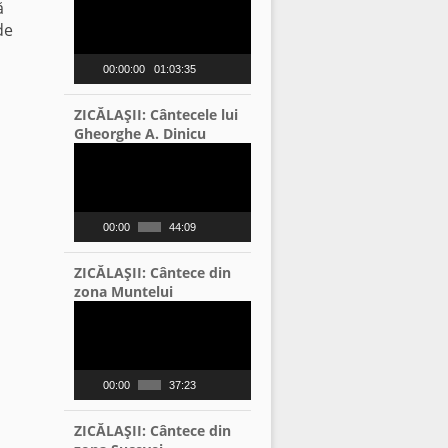
ă
Player
de
00:00:00
01:03:35
ZICĂLAŞII: Cântecele lui
Gheorghe A. Dinicu
Video
Player
00:00
44:09
ZICĂLAŞII: Cântece din
zona Muntelui
Video
Player
00:00
37:23
ZICĂLAŞII: Cântece din