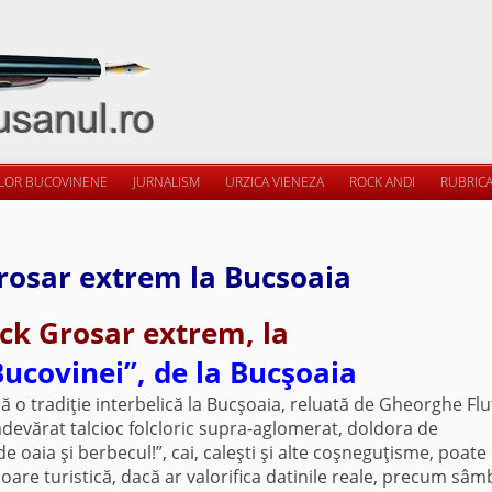
ILOR BUCOVINENE
JURNALISM
URZICA VIENEZA
ROCK ANDI
RUBRICA
rosar extrem la Bucsoaia
ck Grosar extrem, la
ucovinei”, de la Bucşoaia
 tradiţie interbelică la Bucşoaia, reluată de Gheorghe Flu
 adevărat talcioc folcloric supra-aglomerat, doldora de
de oaia şi berbecul!”, cai, caleşti şi alte coşneguţisme, poate
are turistică, dacă ar valorifica datinile reale, precum sâm