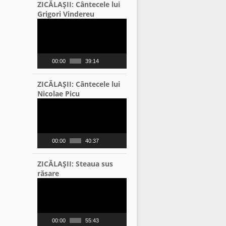
ZICĂLAŞII: Cântecele lui
Grigori Vindereu
Video
Player
00:00
39:14
ZICĂLAŞII: Cântecele lui
Nicolae Picu
Video
Player
00:00
40:37
ZICĂLAŞII: Steaua sus
răsare
Video
Player
00:00
55:43