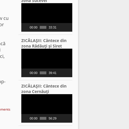
zona Sucevei
Video
Player
iv cu
or
00:00
33:31
ZICĂLAŞII: Cântece din
acă
zona Rădăuţi şi Siret
i
Video
ci,
Player
00:00
39:41
op-
ZICĂLAŞII: Cântece din
zona Cernăuţi
Video
Player
ments
00:00
56:29