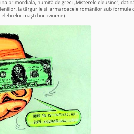
tina primordială, numită de greci „Misterele eleusine”, datin
ileniilor, la târgurile şi iarmaroacele românilor sub formule 
a celebrelor măşti bucovinene).