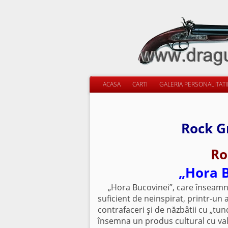
ACASA
CARTI
GALERIA PERSONALITAT
Rock G
Ro
„Hora B
„Hora Bucovinei”, care înseamnă o
suficient de neinspirat, printr-un
contrafaceri şi de năzbâtii cu „tun
însemna un produs cultural cu valo