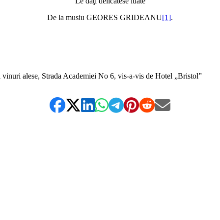
Le daţi delicatese luate
De la musiu GEORES GRIDEANU
[1]
.
*
vinuri alese, Strada Academiei No 6, vis-a-vis de Hotel „Bristol”