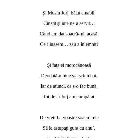
*
Şi Musiu Jorj, băiat amabil,
Cinstit şi iute ne-a servit…
Când am dat soacră-mi, acasă,
Ce-i luasem… zău a înlemnit!
*
Şi faţa ei morocănoasă
Deodată-n bine s-a schimbat,
Iar de atunci, ca s-o fac bună,
Tot de la Jorj am cumpărat.
*
De vreţi l-a voastre soacre rele
Să le astupaţi gura cu anu’,