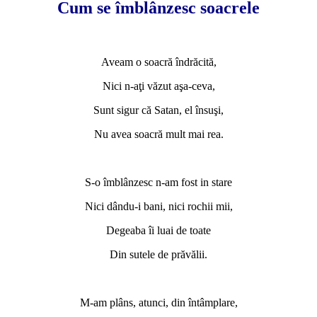
Cum se îmblânzesc soacrele
*
Aveam o soacră îndrăcită,
Nici n-aţi văzut aşa-ceva,
Sunt sigur că Satan, el însuşi,
Nu avea soacră mult mai rea.
*
S-o îmblânzesc n-am fost in stare
Nici dându-i bani, nici rochii mii,
Degeaba îi luai de toate
Din sutele de prăvălii.
*
M-am plâns, atunci, din întâmplare,