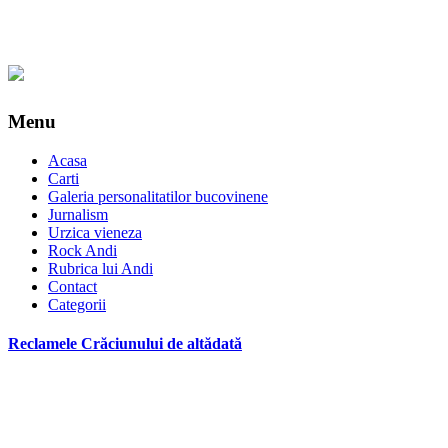
Menu
Acasa
Carti
Galeria personalitatilor bucovinene
Jurnalism
Urzica vieneza
Rock Andi
Rubrica lui Andi
Contact
Categorii
Reclamele Crăciunului de altădată