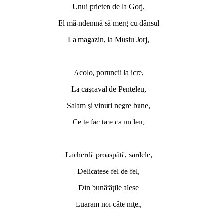
Unui prieten de la Gorj,
El mă-ndemnă să merg cu dânsul
La magazin, la Musiu Jorj,
*
Acolo, poruncii la icre,
La caşcaval de Penteleu,
Salam şi vinuri negre bune,
Ce te fac tare ca un leu,
*
Lacherdă proaspătă, sardele,
Delicatese fel de fel,
Din bunătăţile alese
Luarăm noi câte niţel,