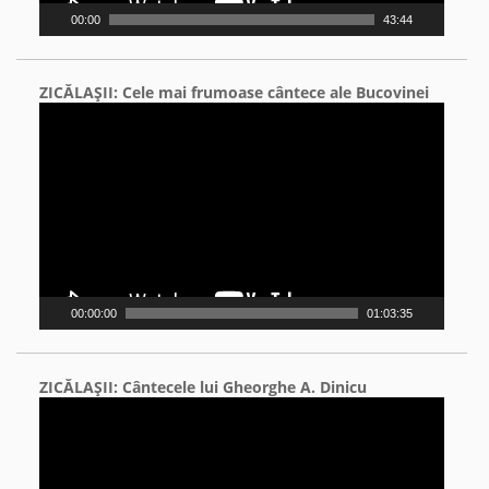
00:00
43:44
ZICĂLAŞII: Cele mai frumoase cântece ale Bucovinei
Video
Player
00:00:00
01:03:35
ZICĂLAŞII: Cântecele lui Gheorghe A. Dinicu
Video
Player