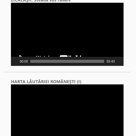
Video
Player
00:00
55:43
HARTA LĂUTĂRIEI ROMÂNEŞTI (I)
Video
Player