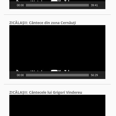
00:00
39:41
ZICĂLAŞII: Cântece din zona Cernăuţi
Video
Player
00:00
56:29
ZICĂLAŞII: Cântecele lui Grigori Vindereu
Video
Player