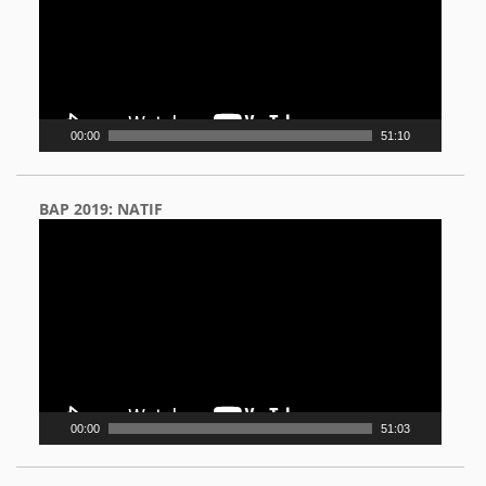
00:00
51:10
BAP 2019: NATIF
Video
Player
00:00
51:03