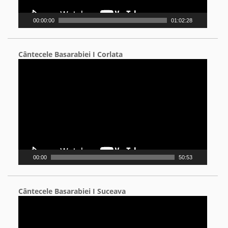
00:00:00
01:02:28
Cântecele Basarabiei I Corlata
Video
Player
00:00
50:53
Cântecele Basarabiei I Suceava
Video
Player