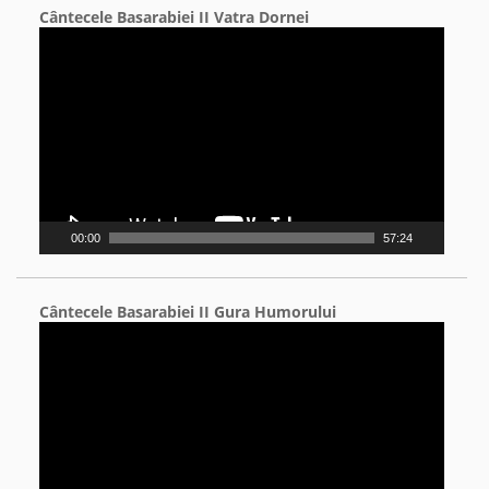
Cântecele Basarabiei II Vatra Dornei
Video
Player
00:00
57:24
Cântecele Basarabiei II Gura Humorului
Video
Player