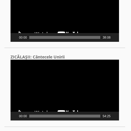
00:00
38:08
ZICĂLAŞII: Cântecele Unirii
Video
Player
00:00
54:25