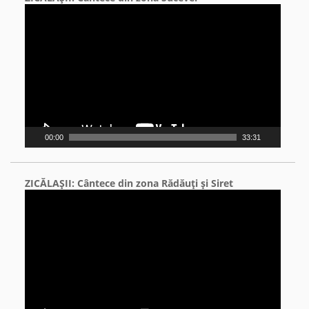
Video
Player
00:00
33:31
ZICĂLAŞII: Cântece din zona Rădăuţi şi Siret
Video
Player