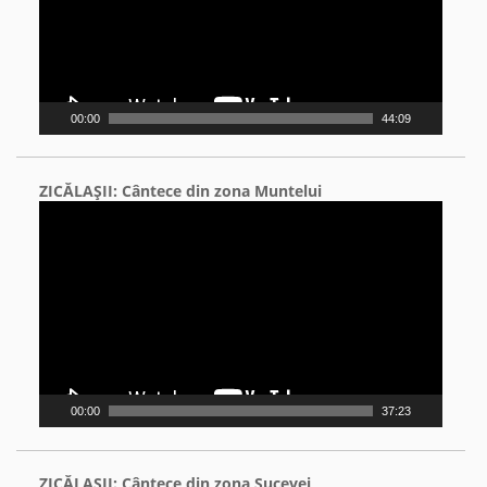
00:00
44:09
ZICĂLAŞII: Cântece din zona Muntelui
Video
Player
00:00
37:23
ZICĂLAŞII: Cântece din zona Sucevei