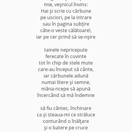
mie, veşnicul învins:
Hai şi scrie cu cărbune
pe usciori, pe la intrare
sau în pagina subţire
câte-o veste călătoare!,
iar pe cer prind să se-nşire
tainele nepricepute
ferecate în cuvinte
tot în chip de stele mute
care-au început să cânte,
iar cărbunele adună
numai litere şi semne,
mâna-ncepe să apună
încercând să mă îndemne
să fiu cântec, închinare
ca şi steaua-mi ce străluce
conturând o înălţare
şi o batere pe cruce