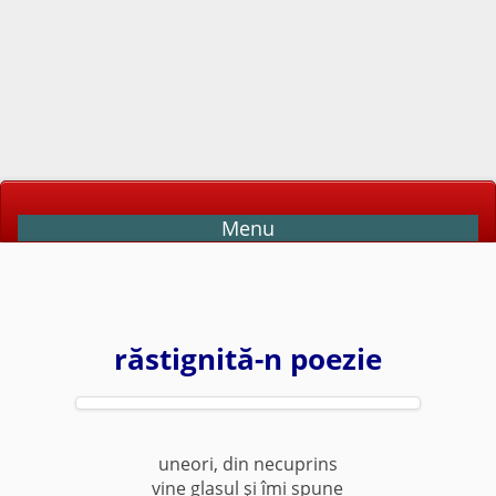
Menu
răstignită-n poezie
uneori, din necuprins
vine glasul şi îmi spune