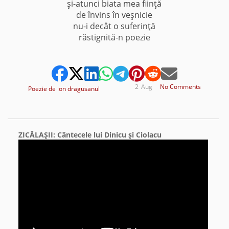
şi-atunci biata mea fiinţă
de învins în veşnicie
nu-i decât o suferinţă
răstignită-n poezie
2
Aug
No Comments
Poezie de ion dragusanul
ZICĂLAŞII: Cântecele lui Dinicu şi Ciolacu
Video
Player