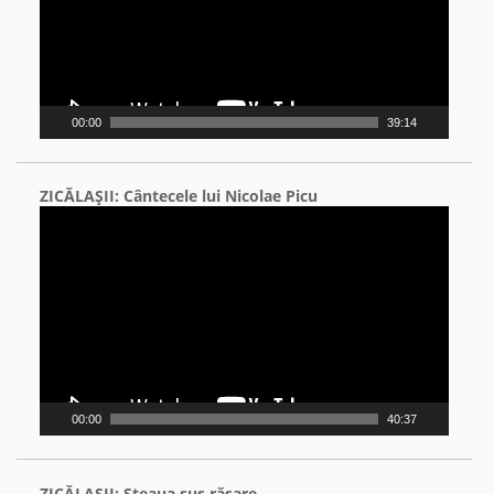
00:00
39:14
ZICĂLAŞII: Cântecele lui Nicolae Picu
Video
Player
00:00
40:37
ZICĂLAŞII: Steaua sus răsare