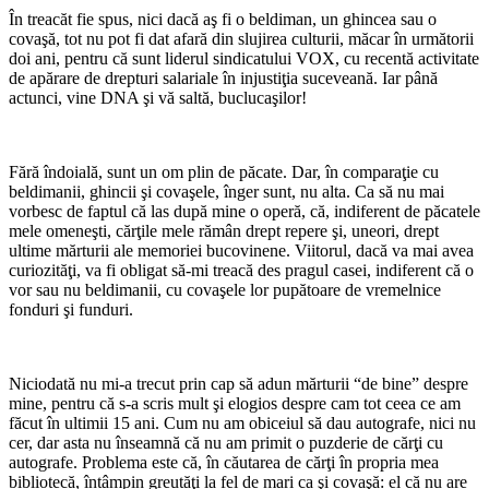
În treacăt fie spus, nici dacă aş fi o beldiman, un ghincea sau o
covaşă, tot nu pot fi dat afară din slujirea culturii, măcar în următorii
doi ani, pentru că sunt liderul sindicatului VOX, cu recentă activitate
de apărare de drepturi salariale în injustiţia suceveană. Iar până
actunci, vine DNA şi vă saltă, buclucaşilor!
*
Fără îndoială, sunt un om plin de păcate. Dar, în comparaţie cu
beldimanii, ghincii şi covaşele, înger sunt, nu alta. Ca să nu mai
vorbesc de faptul că las după mine o operă, că, indiferent de păcatele
mele omeneşti, cărţile mele rămân drept repere şi, uneori, drept
ultime mărturii ale memoriei bucovinene. Viitorul, dacă va mai avea
curiozităţi, va fi obligat să-mi treacă des pragul casei, indiferent că o
vor sau nu beldimanii, cu covaşele lor pupătoare de vremelnice
fonduri şi funduri.
*
Niciodată nu mi-a trecut prin cap să adun mărturii “de bine” despre
mine, pentru că s-a scris mult şi elogios despre cam tot ceea ce am
făcut în ultimii 15 ani. Cum nu am obiceiul să dau autografe, nici nu
cer, dar asta nu înseamnă că nu am primit o puzderie de cărţi cu
autografe. Problema este că, în căutarea de cărţi în propria mea
bibliotecă, întâmpin greutăţi la fel de mari ca şi covaşă: el că nu are