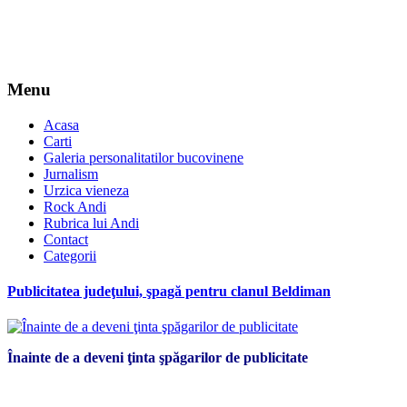
Menu
Acasa
Carti
Galeria personalitatilor bucovinene
Jurnalism
Urzica vieneza
Rock Andi
Rubrica lui Andi
Contact
Categorii
Publicitatea judeţului, şpagă pentru clanul Beldiman
Înainte de a deveni ţinta şpăgarilor de publicitate
*