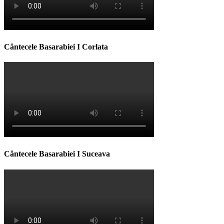
Cântecele Basarabiei I Corlata
Cântecele Basarabiei I Suceava