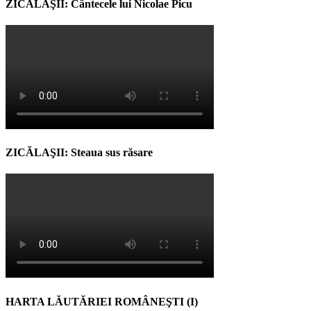
ZICĂLAŞII: Cântecele lui Nicolae Picu
ZICĂLAŞII: Steaua sus răsare
HARTA LĂUTĂRIEI ROMÂNEŞTI (I)