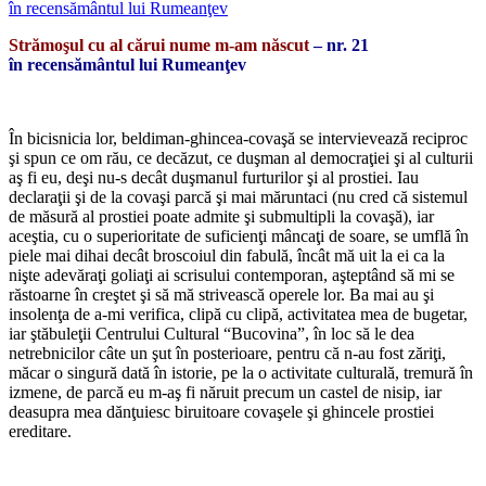
Strămoşul cu al cărui nume m-am născut
– nr. 21
în recensământul lui Rumeanţev
*
În bicisnicia lor, beldiman-ghincea-covaşă se intervievează reciproc
şi spun ce om rău, ce decăzut, ce duşman al democraţiei şi al culturii
aş fi eu, deşi nu-s decât duşmanul furturilor şi al prostiei. Iau
declaraţii şi de la covaşi parcă şi mai măruntaci (nu cred că sistemul
de măsură al prostiei poate admite şi submultipli la covaşă), iar
aceştia, cu o superioritate de suficienţi mâncaţi de soare, se umflă în
piele mai dihai decât broscoiul din fabulă, încât mă uit la ei ca la
nişte adevăraţi goliaţi ai scrisului contemporan, aşteptând să mi se
răstoarne în creştet şi să mă strivească operele lor. Ba mai au şi
insolenţa de a-mi verifica, clipă cu clipă, activitatea mea de bugetar,
iar ştăbuleţii Centrului Cultural “Bucovina”, în loc să le dea
netrebnicilor câte un şut în posterioare, pentru că n-au fost zăriţi,
măcar o singură dată în istorie, pe la o activitate culturală, tremură în
izmene, de parcă eu m-aş fi năruit precum un castel de nisip, iar
deasupra mea dănţuiesc biruitoare covaşele şi ghincele prostiei
ereditare.
*