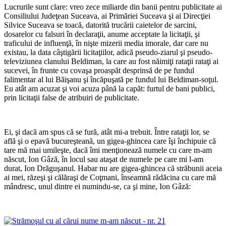
Lucrurile sunt clare: vreo zece miliarde din banii pentru publicitate ai
Consiliului Judeţean Suceava, ai Primăriei Suceava şi ai Direcţiei
Silvice Suceava se toacă, datorită trucării caietelor de sarcini,
dosarelor cu falsuri în declaraţii, anume acceptate la licitaţii, şi
traficului de influenţă, în nişte mizerii media imorale, dar care nu
existau, la data câştigării licitaţiilor, adică pseudo-ziarul şi pseudo-
televiziunea clanului Beldiman, la care au fost năimiţi rataţii rataţi ai
sucevei, în frunte cu covaşa proaspăt desprinsă de pe fundul
falimentar al lui Băişanu şi încăpuşată pe fundul lui Beldiman-soţul.
Eu atât am acuzat şi voi acuza până la capăt: furtul de bani publici,
prin licitaţii false de atribuiri de publicitate.
*
Ei, şi dacă am spus că se fură, atât mi-a trebuit. Între rataţii lor, se
află şi o epavă bucureşteană, un gigea-ghincea care îşi închipuie că
tare mă mai umileşte, dacă îmi menţionează numele cu care m-am
născut, Ion Gâză, în locul sau ataşat de numele pe care mi l-am
durat, Ion Drăguşanul. Habar nu are gigea-ghincea că străbunii aceia
ai mei, răzeşi şi călăraşi de Coţmani, înseamnă rădăcina cu care mă
mândresc, unul dintre ei numindu-se, ca şi mine, Ion Gâză:
*