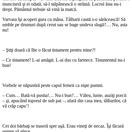
munciseră şi ei odată, să-l stăpânească o străină. Lucrul ăsta nu-i
drept. Pământul trebuie să vină la matcă.
Varvara îşi acoperi gura cu mâna. Tâlharii caută s-o sărăcească! Să
umble pe drumuri după cerut sau se bage undeva slugă?… Nu, asta
nu!
*
– Ştiţi doară că Ilie o făcut tistament pentru mine?!
– Ce tistament? L-ai amăgit. L-ai dus cu farmece. Tistamentul nu-i
bun!
*
Vorbele se năpustiră peste capul femeii ca nişte pumni.
– Cum… Bată-vă pustia!… Nu-i bun?… Văleu, lume, auziţi porcii
– şi, apucând toporul de sub pat –, afară din casa mea, tâlharilor, că
vă crăp capu’!
*
Cei doi bărbaţi se traseră spre uşă. Erau vineţi de necaz. Îşi făcură
semne să plece.