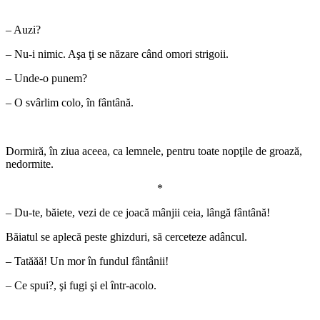
*
– Auzi?
– Nu-i nimic. Aşa ţi se năzare când omori strigoii.
– Unde-o punem?
– O svârlim colo, în fântână.
*
Dormiră, în ziua aceea, ca lemnele, pentru toate nopţile de groază,
nedormite.
*
– Du-te, băiete, vezi de ce joacă mânjii ceia, lângă fântână!
Băiatul se aplecă peste ghizduri, să cerceteze adâncul.
– Tatăăă! Un mor în fundul fântânii!
– Ce spui?, şi fugi şi el într-acolo.
*