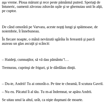
aşa vreme. Ploua mărunt şi rece peste pământul putred. Speriaţi de
întuneric, oamenii zăvorau zdravăn uşile şi se ghemuiau unii în alţii,
pe cuptor.
*
De când omorâră pe Varvara, aceste nopţi lungi şi spăimoase, de
noiembrie, îi înnebuneau.
În fiecare noapte, o mână nevăzută sgârâia în fereastră şi parcă
auzeau un glas ascuţit şi scâncit:
*
– Haideţi, cumnaţilor, să vă dau pământu’!…
Tremurau, cuprinşi de friguri, şi le dârdâiau dinţii.
*
– Du-te, Andrii! Tu ai omorât-o. Pe tine te cheamă, îl scutura Gavril.
– Nu eu. Păcatul îi al tău. Tu m-ai îndemnat, se apăra Andrii.
Se uitau unul la altul, urât, ca nişte duşmani de moarte.