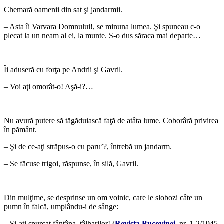
Chemară oamenii din sat şi jandarmii.
– Asta îi Varvara Domnului!, se minuna lumea. Şi spuneau c-o
plecat la un neam al ei, la munte. S-o dus săraca mai departe…
*
Îi aduseră cu forţa pe Andrii şi Gavril.
– Voi aţi omorât-o! Aşă-i?…
*
Nu avură putere să tăgăduiască faţă de atâta lume. Coborâră privirea
în pământ.
– Şi de ce-aţi străpus-o cu paru’?, întrebă un jandarm.
– Se făcuse trigoi, răspunse, în silă, Gavril.
*
Din mulţime, se desprinse un om voinic, care le slobozi câte un
pumn în falcă, umplându-i de sânge:
– Şi-aţi spurcat fântâna, tâlharilor! (
Revista Bucovinei
, nr. 1-2/1945,