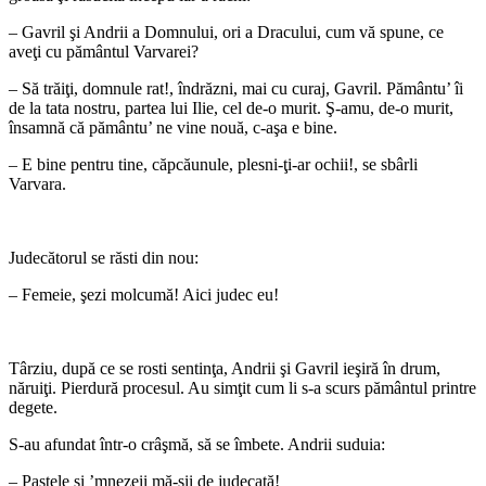
– Gavril şi Andrii a Domnului, ori a Dracului, cum vă spune, ce
aveţi cu pământul Varvarei?
– Să trăiţi, domnule rat!, îndrăzni, mai cu curaj, Gavril. Pământu’ îi
de la tata nostru, partea lui Ilie, cel de-o murit. Ş-amu, de-o murit,
însamnă că pământu’ ne vine nouă, c-aşa e bine.
– E bine pentru tine, căpcăunule, plesni-ţi-ar ochii!, se sbârli
Varvara.
*
Judecătorul se răsti din nou:
– Femeie, şezi molcumă! Aici judec eu!
*
Târziu, după ce se rosti sentinţa, Andrii şi Gavril ieşiră în drum,
năruiţi. Pierdură procesul. Au simţit cum li s-a scurs pământul printre
degete.
S-au afundat într-o crâşmă, să se îmbete. Andrii suduia:
– Paştele şi ’mnezeii mă-sii de judecată!