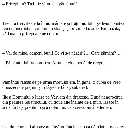
– Pricepi, tu? Trebuie să ne dai pământul!
*
Trecură trei zile de la înmormântare şi fraţii mortului şedeau înaintea
femeii, încruntaţi, cu pumnii strânşi şi privirile lacome. Buimăcită,
vădana nu pricepea bine ce vor.
*
– Vai de mine, oameni buni! Ce vi s-a năzărit?… Care pământ?…
– Pământul lui frate-nostru. Amu ne vine nouă, de drept.
*
Pământul rămas de pe urma mortului era, în ţarnă, o curea de vreo
douăzeci de prăjini, şi o fâşie de fânaţ, sub deal.
Ilie a Domnului o luase pe Varvara din dragoste. După nenorocirea
din pădurea Salatrucului, cu două zile înainte de a muri, lăsase în
scris, în faţa preotului şi a notarului, că averea rămâne femeii.
*
Cei doi cumnaţi ai Varvarei însă nu înţelegeau ca pământul, pe care-l