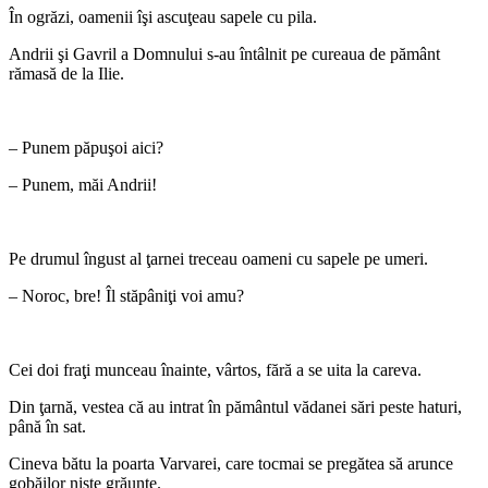
În ogrăzi, oamenii îşi ascuţeau sapele cu pila.
Andrii şi Gavril a Domnului s-au întâlnit pe cureaua de pământ
rămasă de la Ilie.
*
– Punem păpuşoi aici?
– Punem, măi Andrii!
*
Pe drumul îngust al ţarnei treceau oameni cu sapele pe umeri.
– Noroc, bre! Îl stăpâniţi voi amu?
*
Cei doi fraţi munceau înainte, vârtos, fără a se uita la careva.
Din ţarnă, vestea că au intrat în pământul vădanei sări peste haturi,
până în sat.
Cineva bătu la poarta Varvarei, care tocmai se pregătea să arunce
gobăilor nişte grăunţe.