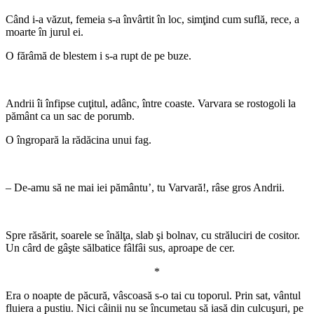
Când i-a văzut, femeia s-a învârtit în loc, simţind cum suflă, rece, a
moarte în jurul ei.
O fărâmă de blestem i s-a rupt de pe buze.
*
Andrii îi înfipse cuţitul, adânc, între coaste. Varvara se rostogoli la
pământ ca un sac de porumb.
O îngropară la rădăcina unui fag.
*
– De-amu să ne mai iei pământu’, tu Varvară!, râse gros Andrii.
*
Spre răsărit, soarele se înălţa, slab şi bolnav, cu străluciri de cositor.
Un cârd de gâşte sălbatice fâlfâi sus, aproape de cer.
*
Era o noapte de păcură, vâscoasă s-o tai cu toporul. Prin sat, vântul
fluiera a pustiu. Nici câinii nu se încumetau să iasă din culcuşuri, pe