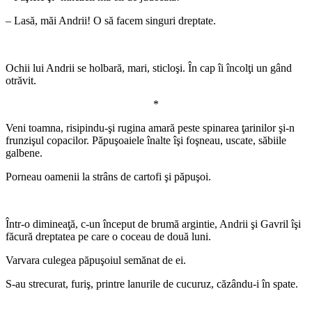
– Lasă, măi Andrii! O să facem singuri dreptate.
*
Ochii lui Andrii se holbară, mari, sticloşi. În cap îi încolţi un gând
otrăvit.
*
Veni toamna, risipindu-şi rugina amară peste spinarea ţarinilor şi-n
frunzişul copacilor. Păpuşoaiele înalte îşi foşneau, uscate, săbiile
galbene.
Porneau oamenii la strâns de cartofi şi păpuşoi.
*
Într-o dimineaţă, c-un început de brumă argintie, Andrii şi Gavril îşi
făcură dreptatea pe care o coceau de două luni.
Varvara culegea păpuşoiul semănat de ei.
S-au strecurat, furiş, printre lanurile de cucuruz, căzându-i în spate.
*