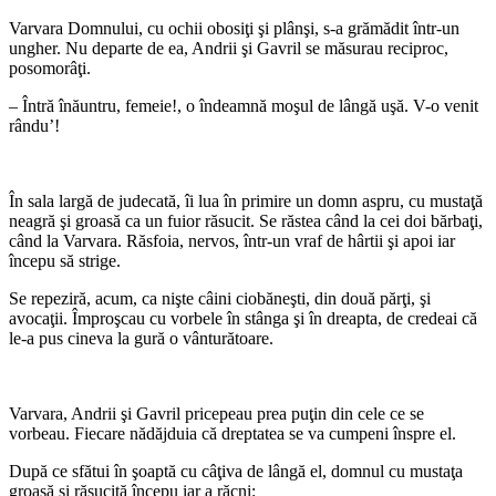
Varvara Domnului, cu ochii obosiţi şi plânşi, s-a grămădit într-un
ungher. Nu departe de ea, Andrii şi Gavril se măsurau reciproc,
posomorâţi.
– Întră înăuntru, femeie!, o îndeamnă moşul de lângă uşă. V-o venit
rându’!
*
În sala largă de judecată, îi lua în primire un domn aspru, cu mustaţă
neagră şi groasă ca un fuior răsucit. Se răstea când la cei doi bărbaţi,
când la Varvara. Răsfoia, nervos, într-un vraf de hârtii şi apoi iar
începu să strige.
Se repeziră, acum, ca nişte câini ciobăneşti, din două părţi, şi
avocaţii. Împroşcau cu vorbele în stânga şi în dreapta, de credeai că
le-a pus cineva la gură o vânturătoare.
*
Varvara, Andrii şi Gavril pricepeau prea puţin din cele ce se
vorbeau. Fiecare nădăjduia că dreptatea se va cumpeni înspre el.
După ce sfătui în şoaptă cu câţiva de lângă el, domnul cu mustaţa
groasă şi răsucită începu iar a răcni: