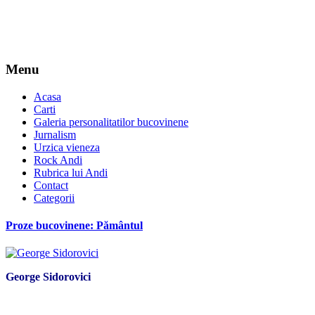
Menu
Acasa
Carti
Galeria personalitatilor bucovinene
Jurnalism
Urzica vieneza
Rock Andi
Rubrica lui Andi
Contact
Categorii
Proze bucovinene: Pământul
George Sidorovici