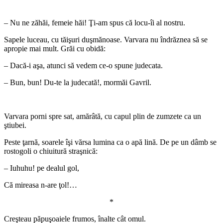
*
– Nu ne zăhăi, femeie hăi! Ţi-am spus că locu-îi al nostru.
Sapele luceau, cu tăişuri duşmănoase. Varvara nu îndrăznea să se
apropie mai mult. Grăi cu obidă:
– Dacă-i aşa, atunci să vedem ce-o spune judecata.
– Bun, bun! Du-te la judecată!, mormăi Gavril.
*
Varvara porni spre sat, amărâtă, cu capul plin de zumzete ca un
ştiubei.
Peste ţarnă, soarele îşi vărsa lumina ca o apă lină. De pe un dâmb se
rostogoli o chiuitură straşnică:
– Iuhuhu! pe dealul gol,
Că mireasa n-are ţol!…
*
Creşteau păpuşoaiele frumos, înalte cât omul.