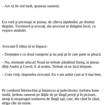
– Are să fie rod mult, spuneau oamenii.
*
Era vară şi pricinaşii se purtau, de câteva săptămâni, pe drumul
târgului. Tocmiseră şi avocaţi, dar procesul se tărăgăna încet, cu
veşnice amânări.
*
Avocatul îi sfătui să se împace:
– Dreptatea e cu două cumpene şi nu poţi şti în care parte se pleacă.
– Nu, domnule aducat! Nouă ne trebuie pământul întreg, se ţineau
dârji Andrii şi Gavril. E al nostru. Trebuie să ne facă dreptate.
– Cum vreţi, răspundea avocatul. Eu v-am arătat cum ar fi mai bine.
*
Pe coridorul întortochiat şi întunecos al judecătoriei, forfotea lume
multă. Şedeau oamenii pe lăiţile de pe lângă pereţi şi în picioare,
atenţi la moşneagul somnoros de lângă uşă, care, din când în când,
striga câte un nume.