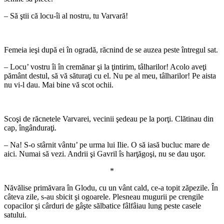
– Să ştii că locu-îi al nostru, tu Varvară!
*
Femeia ieşi după ei în ogradă, răcnind de se auzea peste întregul sat.
– Locu’ vostru îi în cremănar şi la ţintirim, tâlharilor! Acolo aveţi
pământ destul, să vă săturaţi cu el. Nu pe al meu, tâlharilor! Pe aista
nu vi-l dau. Mai bine vă scot ochii.
*
Scoşi de răcnetele Varvarei, vecinii şedeau pe la porţi. Clătinau din
cap, îngânduraţi.
– Na! S-o stârnit vântu’ pe urma lui Ilie. O să iasă bucluc mare de
aici. Numai să vezi. Andrii şi Gavril îs harţăgoşi, nu se dau uşor.
*
Năvălise primăvara în Glodu, cu un vânt cald, ce-a topit zăpezile. În
câteva zile, s-au sbicit şi ogoarele. Plesneau mugurii pe crengile
copacilor şi cârduri de gâşte sălbatice fâlfâiau lung peste casele
satului.