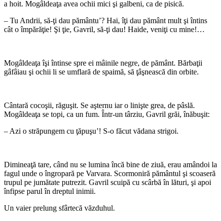
a hoit. Mogâldeaţa avea ochii mici şi galbeni, ca de pisică.
– Tu Andrii, să-ţi dau pământu’? Hai, îţi dau pământ mult şi întins
cât o împărăţie! Şi ţie, Gavril, să-ţi dau! Haide, veniţi cu mine!…
*
Mogâldeaţa îşi întinse spre ei mâinile negre, de pământ. Bărbaţii
gâfâiau şi ochii li se umflară de spaimă, să ţâşnească din orbite.
*
Cântară cocoşii, răguşit. Se aşternu iar o linişte grea, de pâslă.
Mogâldeaţa se topi, ca un fum. Într-un târziu, Gavril grăi, înăbuşit:
– Azi o străpungem cu ţăpuşu’! S-o făcut vădana strigoi.
*
Dimineaţă tare, când nu se lumina încă bine de ziuă, erau amândoi la
fagul unde o îngropară pe Varvara. Scormoniră pământul şi scoaseră
trupul pe jumătate putrezit. Gavril scuipă cu scârbă în lături, şi apoi
înfipse parul în dreptul inimii.
Un vaier prelung sfârtecă văzduhul.