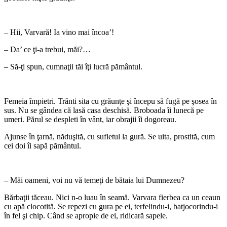
*
– Hii, Varvară! Ia vino mai încoa’!
– Da’ ce ţi-a trebui, măi?…
– Să-ţi spun, cumnaţii tăi îţi lucră pământul.
*
Femeia împietri. Trânti sita cu grăunţe şi începu să fugă pe şosea în
sus. Nu se gândea că lasă casa deschisă. Broboada îi lunecă pe
umeri. Părul se despleti în vânt, iar obrajii îi dogoreau.
Ajunse în ţarnă, năduşită, cu sufletul la gură. Se uita, prostită, cum
cei doi îi sapă pământul.
*
– Măi oameni, voi nu vă temeţi de bătaia lui Dumnezeu?
Bărbaţii tăceau. Nici n-o luau în seamă. Varvara fierbea ca un ceaun
cu apă clocotită. Se repezi cu gura pe ei, terfelindu-i, batjocorindu-i
în fel şi chip. Când se apropie de ei, ridicară sapele.