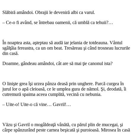
*
Slăbiră amândoi. Obrajii le deveniră albi ca varul.
– Ce-o fi având, se întrebau oamenii, că umblă ca tehuii?…
*
În noaptea asta, aşteptau să audă iar jelania de totdeauna. Vântul
sgâlţâia fereastra, ca un om beat. Tresăreau şi când trosneau lucrurile
din casă.
Doamne, gândeau amândoi, cât are să mai ţie canonul ista?
*
O linişte grea îşi urzea pânza deasă prin unghere. Parcă curgea în
jurul lor o apă cleioasă, ce le umplea gura de nămol. Şi, deodată, îi
cutremură spaima aceea cumplită, vecină cu nebunia.
– Uite-o! Uite-o că vine… Gavril!…
*
Văzu şi Gavril o mogâldeaţă vânătă, cu părul plin de mucegai, şi
cârpe spânzurând peste carnea beşicată şi puroioasă. Mirosea în casă