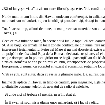
*
„Râsul lungeşte viata”, a zis un mare filosof şi aşa este. Noi, românii,
Nu de mult, m-am întors din Hawai, unde am conferenţiat, în calitatea me
milionari sau miliardari, toţi cu facultăţi şi para-facultăţi, doxaţi în 
Tot, în acest timp, alături de mine, au mai prezentat materiale sau au
Tokes, ş.a.
Ceea ce m-a mirat pe mine, în aceste două luni, e faptul că acei oameni
SUA se bagă, cu armata, în toate zonele conflictuale din lume, fără nici
interesează testamentul lui Petru cel Mare şi nu mai doreşte să existe z
au prăpădit de râs; când Papa de la Roma a declarat, sus şi tare, că el e
religie doreşte, iar în politica ţărilor nu se bagă, „pacienţii” au râs bă
a zis că România se află pe drumul cel bun, iar cupoanele de proprietate
Europeană, ci numai cu acceptul entuziast al românilor, regiunile locuit
Vreţi să ştiţi, sunt sigur, dacă au râs şi la glumele mele. Da, au râs, d
Înainte de apleca în Hawai, în timp ce căutam, prin magazine, nişte hain
cheltuielile comune, telefonul, aparatul de radio şi celelalte.
– Şi unde zici că trebuie să mergi?, m-a întrebat el.
– În Hawai, să spun nişte glume unor miliardari, să-i fac să râdă…