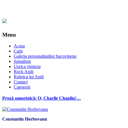
Menu
Acasa
Carti
Galeria personalitatilor bucovinene
Jurnalism
Urzica vieneza
Rock Andi
Rubrica lui Andi
Contact
Categorii
Proză umoristică: O, Charlie Chaplin!…
Constantin Horbovanu