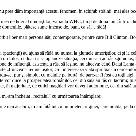
 nu prea dăm importanţă acestui fenomen, în schimb străinii, mai ales occ
a de lider al umoriştilor, varianta WHC, timp de două luni, într-o clinic
toate domeniile, plătesc sume imense de, bani, ca să… râdă!
 vorbit liber mari personalităţi contemporane, printre care Bill Clinton,
 (pacienţii) au ajuns să râdă nu numai la glumele umoriştilor, ci şi la c
 un folos, ci doar ca să aplaneze situaţia, cei din sală au râs zgomotos; 
one de influenţă, asistenţa a râs, să leşine, nu altceva; când Dalai Lama 
ste „fruncea” credincioşilor; că-l interesează viaţa spirituală a oamenilor,
tându-se, pur şi simplu, cu mâinile pe burtă, de parc-ar fi fost cu toţii at
 vor duce la prosperitatea românilor, cei din sală au râs cu lacrimi; În 
e, în majoritate, de etnici maghiari vor deveni autonome, cei din sală au 
eşi mi-am încheiat „recitalul” cu următoarea întâmplare:
e mai acătării, m-am întâlnit cu un prieten, inginer, care umbla, pe la r