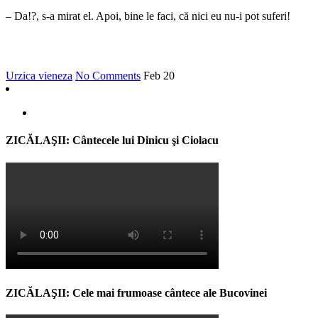
– Da!?, s-a mirat el. Apoi, bine le faci, că nici eu nu-i pot suferi!
Urzica vieneza
No Comments
Feb
20
ZICĂLAŞII: Cântecele lui Dinicu şi Ciolacu
ZICĂLAŞII: Cele mai frumoase cântece ale Bucovinei