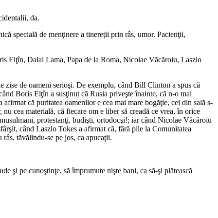
identalii, da.
ă spe­cială de menţinere a tinereţii prin râs, umor. Pacienţii,
 Boris Elţîn, Dalai Lama, Papa de la Roma, Nicoiae Văcăroiu, Laszlo
ele zise de oameni serioşi. De exemplu, când Bill Clinton a spus că
când Boris Elţîn a susţinut că Rusia priveşte înainte, că n-o mai
a afirmat că puritatea oamenilor e cea mai mare bogăţie, cei din sală s-
 nu cea ma­terială, că fiecare om e liber să creadă ce vrea, în orice
ei, musulmani, protestanţi, budişti, ortodocşi!; iar când Nicolae Văcăroiu
sfârşit, când Laszlo Tokes a afirmat că, fără pile la Comunitatea
râs, tăvălindu-se pe jos, ca apucaţii.
ude şi pe cunoştinţe, să împrumute nişte bani, ca să-şi plătească