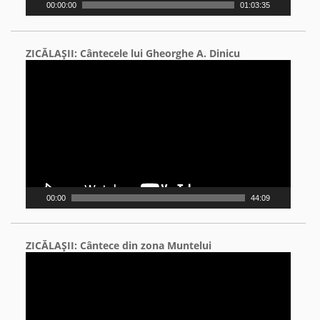
00:00:00
01:03:35
ZICĂLAŞII: Cântecele lui Gheorghe A. Dinicu
Video
Player
00:00
44:09
ZICĂLAŞII: Cântece din zona Muntelui
Video
Player