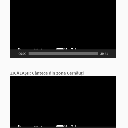
Video
Player
00:00
39:41
ZICĂLAŞII: Cântece din zona Cernăuţi
Video
Player