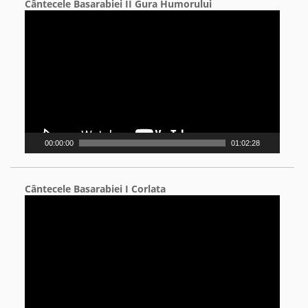
Cântecele Basarabiei II Gura Humorului
Video
Player
00:00:00
01:02:28
Cântecele Basarabiei I Corlata
Video
Player