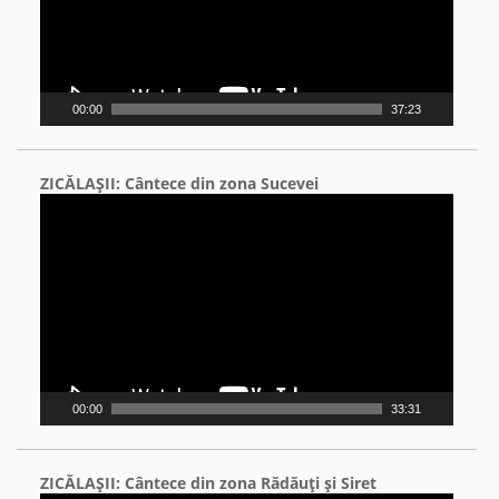
00:00
37:23
ZICĂLAŞII: Cântece din zona Sucevei
Video
Player
00:00
33:31
ZICĂLAŞII: Cântece din zona Rădăuţi şi Siret