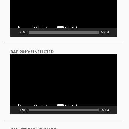
00:00
56:54
BAP 2019: UNFLICTED
Video
Player
00:00
37:04