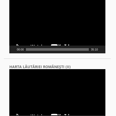
Video
Player
00:00
35:10
HARTA LĂUTĂRIEI ROMÂNEŞTI (II)
Video
Player