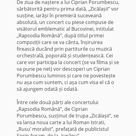
De ziua de naștere a lui Ciprian Porumbescu,
sărbătorită pentru prima dată, „Zicălașii” vor
susține, iarăși în premieră suceveană
absolută, un concert cu piese compuse de
visătorul emblematic al Bucovinei, intitulat
„Rapsodia Română”, după titlul primei
compoziții care se va cânta, înșiruirea
firească ducând prin partiturile cu muzică
orchestrală, poporală și studențească. Cei
care vor participa la concert (se va filma și se
va pune pe net) vor descoperi un Ciprian
Porumbescu luminos și care ne povestește
nu așa cum suntem, ci așa cum visa el că o
să ajungem odată și odată.
*
Între cele două părți ale concertului
„Rapsodia Română”, de Ciprian
Porumbescu, susținut de trupa „Zicălașii”, se
va lansa noua carte a lui Roman Istrati,
„Rusu’ moralist”, prefațată de publicistul
Sorin Avram, de la „Jupânu”.