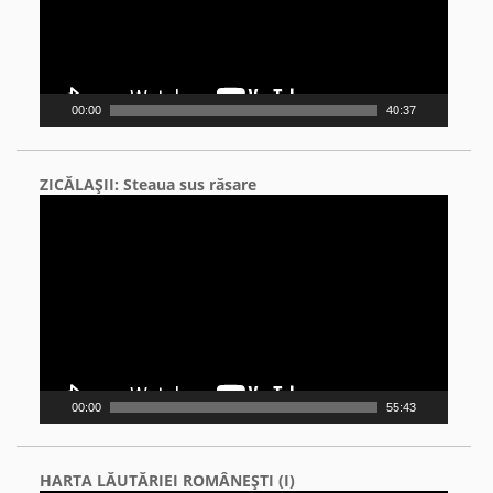
00:00
40:37
ZICĂLAŞII: Steaua sus răsare
Video
Player
00:00
55:43
HARTA LĂUTĂRIEI ROMÂNEŞTI (I)