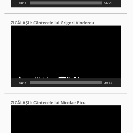
00:00
56:29
ZICĂLAŞII: Cântecele lui Grigori Vindereu
Video
Player
00:00
39:14
ZICĂLAŞII: Cântecele lui Nicolae Picu
Video
Player