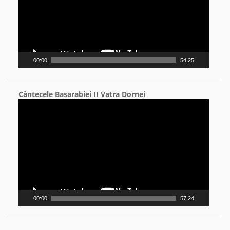
00:00
54:25
Cântecele Basarabiei II Vatra Dornei
Video
Player
00:00
57:24