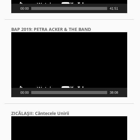
00:00
41:51
BAP 2019: PETRA ACKER & THE BAND
Video
Player
00:00
38:08
ZICĂLAŞII: Cântecele Unirii
Video
Player