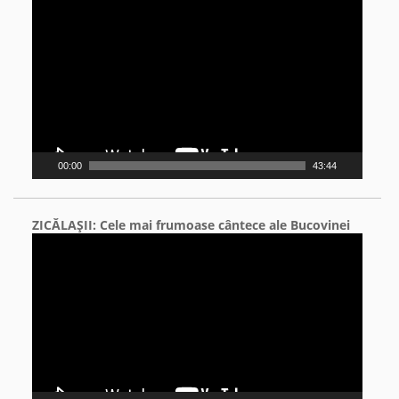
Video
Player
00:00
43:44
ZICĂLAŞII: Cele mai frumoase cântece ale Bucovinei
Video
Player