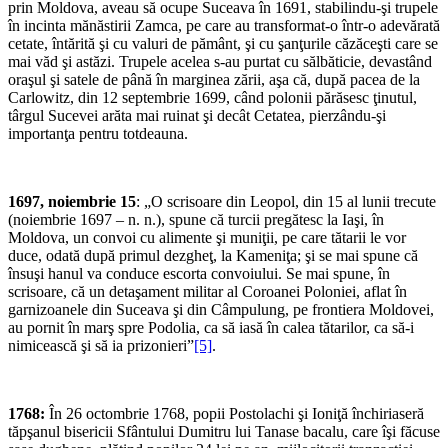
prin Moldova, aveau să ocupe Suceava în 1691, stabilindu-şi trupele
în incinta mănăstirii Zamca, pe care au transformat-o într-o adevărată
cetate, întărită şi cu valuri de pământ, şi cu şanţurile căzăceşti care se
mai văd şi astăzi. Trupele acelea s-au purtat cu sălbăticie, devastând
oraşul şi satele de până în marginea zării, aşa că, după pacea de la
Carlowitz, din 12 septembrie 1699, când polonii părăsesc ţinutul,
târgul Sucevei arăta mai ruinat şi decât Cetatea, pierzându-şi
importanţa pentru totdeauna.
1697, noiembrie 15
: „O scrisoare din Leopol, din 15 al lunii trecute
(noiembrie 1697 – n. n.), spune că turcii pregătesc la Iaşi, în
Moldova, un convoi cu alimente şi muniţii, pe care tătarii le vor
duce, odată după primul dezgheţ, la Kameniţa; şi se mai spune că
însuşi hanul va conduce escorta convoiului. Se mai spune, în
scrisoare, că un detaşament militar al Coroanei Poloniei, aflat în
garnizoanele din Suceava şi din Câmpulung, pe frontiera Moldovei,
au pornit în marş spre Podolia, ca să iasă în calea tătarilor, ca să-i
nimicească şi să ia prizonieri”
[5]
.
1768:
În 26 octombrie 1768, popii Postolachi şi Ioniţă închiriaseră
tăpşanul bisericii Sfântului Dumitru lui Tanase bacalu, care îşi făcuse