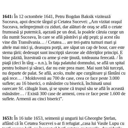
1641:
În 12 octombrie 1641, Petru Bogdan Baksik vizitează
Suceava, apoi descrie târgul şi Cetatea Sucevei: „Am vizitat oraşul
Suceava, neîmprejmuit cu ziduri, dar alături de oraş se află o cetate
frumoasă şi puternică, aşezată pe un deal, la poalele căruia curge un
râu numit Suceava, în care se află păstrăvi şi alţi peşti; şi acest râu
vine din Transilvania… / Cetatea… are trei-patru turnuri mari şi
altele mai mici şi, deasupra porţii, are săpat un cap de bour, care este
stema ţării; dedesupt sunt inscripţii slavone ale diferiţilor principi. E
bine păzită, înzestrată cu arme şi este ţinută, totdeauna ferecată. / În
piaţă (deci în târg – n.n.), în faţa palatului domnului, se află un spital
pentru bolnavi şi săraci, dar nu este prea mare. Mai sunt băi turceşti,
nu departe de palat. Se află, acolo, multe ape curgătoare şi fântâni cu
apă rece… / Moldovenii au 700 de case, ceea ce face peste 3.000
suflete; au 16 biserici, o mănăstire cu biserică, închinată unui
oarecare Sf. călugăr Ioan, şi se spune că trupul său se află în această
mănăstire… / Există 300 case de armeni, ceea ce face peste 1.600 de
suflete. Armenii au cinci biserici”.
1653:
În 16 iulie 1653, seimenii şi ungurii lui Gheorghe Ştefan,
aflând că în Cetatea Sucevei s-ar fi refugiat „casa lui Vasile Lupu cu