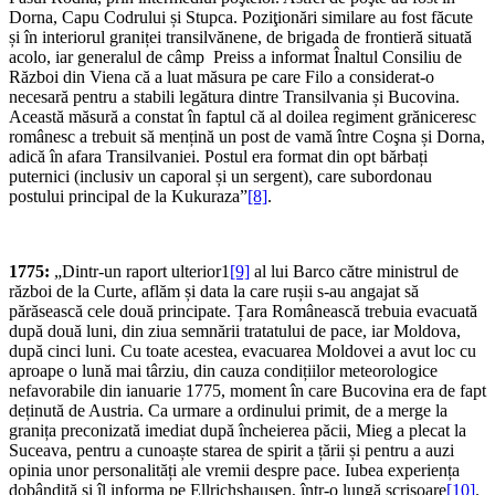
Dorna, Capu Codrului și Stupca. Poziţionări similare au fost făcute
și în interiorul graniței transilvănene, de brigada de frontieră situată
acolo, iar generalul de câmp Preiss a informat Înaltul Consiliu de
Război din Viena că a luat măsura pe care Filo a considerat-o
necesară pentru a stabili legătura dintre Transilvania și Bucovina.
Această măsură a constat în faptul că al doilea regiment grăniceresc
românesc a trebuit să mențină un post de vamă între Coşna și Dorna,
adică în afara Transilvaniei. Postul era format din opt bărbați
puternici (inclusiv un caporal și un sergent), care subordonau
postului principal de la Kukuraza”
[8]
.
1775:
„Dintr-un raport ulterior1
[9]
al lui Barco către ministrul de
război de la Curte, aflăm și data la care rușii s-au angajat să
părăsească cele două principate. Țara Românească trebuia evacuată
după două luni, din ziua semnării tratatului de pace, iar Moldova,
după cinci luni. Cu toate acestea, evacuarea Moldovei a avut loc cu
aproape o lună mai târziu, din cauza condițiilor meteorologice
nefavorabile din ianuarie 1775, moment în care Bucovina era de fapt
deținută de Austria. Ca urmare a ordinului primit, de a merge la
granița preconizată imediat după încheierea păcii, Mieg a plecat la
Suceava, pentru a cunoaște starea de spirit a țării și pentru a auzi
opinia unor personalități ale vremii despre pace. Iubea experiența
dobândită și îl informa pe Ellrichshausen, într-o lungă scrisoare
[10]
.