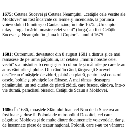
1675:
Cetatea Sucevei şi Cetatea Neamţului, „cetăţile cele vestite ale
Moldovei” au fost încărcate cu lemne şi incendiate, la porunca
voievodului Dumitraşco Cantacuzino, în iulie 1675. „Un cuptor
uriaş – rug al măririi noastre celei vechi” (Iorga) au fost Cetăţile
Sucevei şi Neamţului în „luna lui Cuptor” a anului 1675.
1681:
Cutremurul devastator din 8 august 1681 a distrus şi ce mai
rămăsese de pe urma pârjolului, iar cetatea „măririi noastre celei
vechi” s-a mistuit sub cenuşi şi sub colburile şi mâlurile pe care le-au
adus vânturile şi ploile. Din când în când, târgoveţii Sucevei
desfăceau rămăşiţele de ziduri, piatră cu piatră, pentru a-şi construi
casele, bolţile şi pivniţele lor făloase. A mai rămas, deasupra
pământului, un stei ciudat de piatră zidită, care fusese, cândva, într-o
vie durată, paraclisul bisericii Cetăţii de Scaun a Moldovei.
1686:
În 1686, moaştele Sfântului Ioan cel Nou de la Suceava au
fost luate şi duse în Polonia de mitropolitul Dosoftei, cel care
păgubise Moldova şi de multe dintre documentele voievodale, dar şi
de însemnate piese de tezaur naţional. Polonii, care s-au tot vânturat