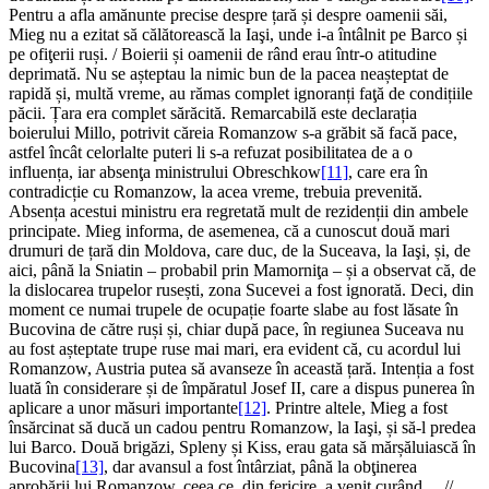
Pentru a afla amănunte precise despre țară și despre oamenii săi,
Mieg nu a ezitat să călătorească la Iaşi, unde i-a întâlnit pe Barco și
pe ofiţerii ruși. / Boierii și oamenii de rând erau într-o atitudine
deprimată. Nu se așteptau la nimic bun de la pacea neașteptat de
rapidă și, multă vreme, au rămas complet ignoranți faţă de condițiile
păcii. Țara era complet sărăcită. Remarcabilă este declarația
boierului Millo, potrivit căreia Romanzow s-a grăbit să facă pace,
astfel încât celorlalte puteri li s-a refuzat posibilitatea de a o
influența, iar absenţa ministrului Obreschkow
[11]
, care era în
contradicție cu Romanzow, la acea vreme, trebuia prevenită.
Absența acestui ministru era regretată mult de rezidenții din ambele
principate. Mieg informa, de asemenea, că a cunoscut două mari
drumuri de țară din Moldova, care duc, de la Suceava, la Iaşi, și, de
aici, până la Sniatin – probabil prin Mamorniţa – și a observat că, de
la dislocarea trupelor rusești, zona Sucevei a fost ignorată. Deci, din
moment ce numai trupele de ocupație foarte slabe au fost lăsate în
Bucovina de către ruși și, chiar după pace, în regiunea Suceava nu
au fost așteptate trupe ruse mai mari, era evident că, cu acordul lui
Romanzow, Austria putea să avanseze în această țară. Intenția a fost
luată în considerare și de împăratul Josef II, care a dispus punerea în
aplicare a unor măsuri importante
[12]
. Printre altele, Mieg a fost
însărcinat să ducă un cadou pentru Romanzow, la Iaşi, și să-l predea
lui Barco. Două brigăzi, Spleny și Kiss, erau gata să mărșăluiască în
Bucovina
[13]
, dar avansul a fost întârziat, până la obţinerea
aprobării lui Romanzow, ceea ce, din fericire, a venit curând… //