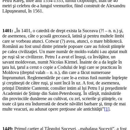
Petru Rareş, între anii 1534-1535, turnul clopotniţei, înalt de 40
metri şi celebru de-a lungul vremurilor, fiind construit de Alexandru
Lăpuşneanul, în 1561.
1401:
„În 1401, o catedră de drept exista la Suceava (?! – n. n.) şi,
de asemenea, câte o şcoală grecească, latină şi pentru multele limbi
care se vorbeau atunci. Cotwar (?) avea, atunci, o mare bibliotecă.
Românii au fost unul dintre primele popoare care au folosit ştiinţele
pe calea civilizaţiei. Un mare număr de moldo-valahi i-au ajutat mult
pe ruşi să se civilizeze. Petru I a avut el însuşi, ca învăţător, un
savant moldovean, numit Nicolas Kirmel. Înainte de a da legile în
ţara lui, ţarul a cerut o copie a Codului de legi care se practicau în
Moldova (dreptul valah – n. n.), din care a făcut numeroase
împrumuturi. Reglementările pe care le-a extras fură numite înţelepte
şi creştineşti de către ruşi, şi sunt încă în uz. A fost, de asemenea,
prinţul Dimitrie Cantemir, consilier intim al lui Petru I şi preşedintele
Academiei de Ştiinţe din Saint-Petersbourg. În sfârşit, mănăstirile
din provinciile dunărene au cultivat, cu zel, scrierile şi ştiinţele, cu
toate că ţara era îndurerată de desele năvăliri barbare şi, timp de mai
multe veacuri, au adunat opere preţioase ale antichităţii”
[1]
.
1449:
Primul cartier al Târgului Sucevei, „mahalaua Sucevii”, a fost