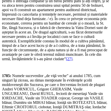
pentru o întreagă companie și un birou pentru ştabi și alți ofiţeri, şi se
va aloca teren pentru construirea unui spital pentru 50 de bolnavi,
apoi va fi construit un apartament pentru auditorul districtual,
împreună cu cancelaria și temnițele necesare, permisul și materialele
necesare fiind deja furnizate. / e). În ceea ce privește economia prin
economate, cererea pentru un hambar de cereale și o moară, la St.
Ilie, lângă Suceava, și o fabrică de cherestea la Vatra Dornei sunt de
așteptat în acest an. De dragul agriculturii, s-au făcut demersurile
necesare pentru a-i învăța pe localnici cum se face o cultură
autentică. Exemplificările constau în modul de a cultiva pământul,
timpul de a face acest lucru și de a-l cultiva, de a trata pământul, în
funcție de circumstanțe, de a ajuta natura și de a fi mai preocupat de
avantajele pe care le oferă terenul mâinii muncitoare. În cele din
urmă, învăţămintele li s-au părut ciudate”
[27]
.
1785:
Numele sucevenilor „de viţă veche” ai anului 1785, cum
singuri îşi ziceau, au rămas menţionate în evidenţele şcolii
moldoveneşti din Suceava, pe care o frecventau feciorii de plugari
Andrei VORNICUL, Grigore GHERASIM, Vasile
UNGUREANU, David RUSUL, feciorii de meseriaşi Vasile sin
IORDACHE, Vasile sin TOADER cojocar, George sin VASILE
blănar, Dumitru sin MIHAI blănar, Ioniţă sin BOTEZATUL blănar,
Eftimie CROITORUL ciobotar, Ioniţă DUMITRAŞ olar, Iordache