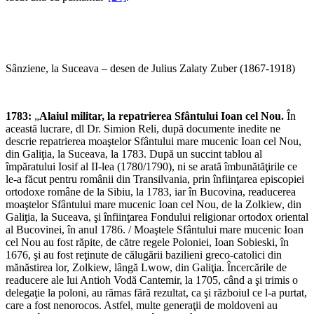
Sânziene, la Suceava – desen de Julius Zalaty Zuber (1867-1918)
1783:
„
Alaiul militar, la repatrierea Sfântului Ioan cel Nou.
În
această lucrare, dl Dr. Simion Reli, după documente inedite ne
descrie repatrierea moaştelor Sfântului mare mucenic Ioan cel Nou,
din Galiţia, la Suceava, la 1783. După un succint tablou al
împăratului Iosif al II-lea (1780/1790), ni se arată îmbunătăţirile ce
le-a făcut pentru românii din Transilvania, prin înfiinţarea episcopiei
ortodoxe române de la Sibiu, la 1783, iar în Bucovina, readucerea
moaştelor Sfântului mare mucenic Ioan cel Nou, de la Zolkiew, din
Galiţia, la Suceava, şi înfiinţarea Fondului religionar ortodox oriental
al Bucovinei, în anul 1786. / Moaştele Sfântului mare mucenic Ioan
cel Nou au fost răpite, de către regele Poloniei, Ioan Sobieski, în
1676, şi au fost reţinute de călugării bazilieni greco-catolici din
mănăstirea lor, Zolkiew, lângă Lwow, din Galiţia. Încercările de
readucere ale lui Antioh Vodă Cantemir, la 1705, când a şi trimis o
delegaţie la poloni, au rămas fără rezultat, ca şi războiul ce l-a purtat,
care a fost nenorocos. Astfel, multe generaţii de moldoveni au