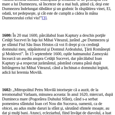
mare a lui Dumnezeu, să înceteze de a mai huli, ştiind că, deşi este
Dumnezeu îndelungat răbdă­tor şi un grabnic în răsplătirea vinei, El,
odată, tot pedepseşte, şi cât este de cumplit a cădea în mâna
Dumnezeului celui viu!”
[3]
.
1600:
În 20 mai 1600, pârcălabul Ioan Kaptury a deschis porţile
Cetăţii Sucevei în faţa lui Mihai Viteazul, jurând „pe Dumnezeu şi
pe sfântul Fiul Său Iisus Hristos că voi fi drept şi cu credinţă
domnului meu, stăpânitorul şi Domnul Ardealului, Ţării Româneşti
şi Moldovei”. În 15 septembrie 1600, oştile hatmanului Zamoyski
încearcă un asediu asupra Cetăţii Sucevei, dar pârcălabul Ioan
Kaptury şi-a respectat jurământul, păstrând cetatea până după
înfrângerea lui Mihai Viteazul, când a închinat-o domnului legiuit,
adică lui Ieremia Movilă.
1602:
„Mitropolitul Petru Movilă istoriseşte că a auzit, de la
ieromonahul Varlaam, minunea aceasta: în anul 1620, miercuri, după
Dumineca mare (Pogorârea Duhului Sfânt), când s-a serbat
pomenirea sfântului Ioan cel Nou din Suceava, oamenii, ca de
obicei, au adus multe daruri la sfânt şi, sărutând sfintele moaşte, au
dat şi mulţi bani. Atunci, ecleziarhul, fiind învăţat de diavolul, a luat