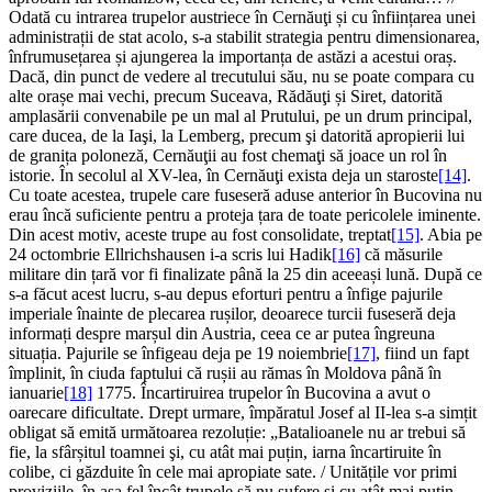
Odată cu intrarea trupelor austriece în Cernăuţi și cu înființarea unei
administrații de stat acolo, s-a stabilit strategia pentru dimensionarea,
înfrumusețarea și ajungerea la importanța de astăzi a acestui oraș.
Dacă, din punct de vedere al trecutului său, nu se poate compara cu
alte orașe mai vechi, precum Suceava, Rădăuţi și Siret, datorită
amplasării convenabile pe un mal al Prutului, pe un drum principal,
care ducea, de la Iaşi, la Lemberg, precum şi datorită apropierii lui
de granița poloneză, Cernăuţii au fost chemaţi să joace un rol în
istorie. În secolul al XV-lea, în Cernăuţi exista deja un staroste
[14]
.
Cu toate acestea, trupele care fuseseră aduse anterior în Bucovina nu
erau încă suficiente pentru a proteja țara de toate pericolele iminente.
Din acest motiv, aceste trupe au fost consolidate, treptat
[15]
. Abia pe
24 octombrie Ellrichshausen i-a scris lui Hadik
[16]
că măsurile
militare din țară vor fi finalizate până la 25 din aceeași lună. După ce
s-a făcut acest lucru, s-au depus eforturi pentru a înfige pajurile
imperiale înainte de plecarea rușilor, deoarece turcii fuseseră deja
informați despre marșul din Austria, ceea ce ar putea îngreuna
situația. Pajurile se înfigeau deja pe 19 noiembrie
[17]
, fiind un fapt
împlinit, în ciuda faptului că rușii au rămas în Moldova până în
ianuarie
[18]
1775. Încartiruirea trupelor în Bucovina a avut o
oarecare dificultate. Drept urmare, împăratul Josef al II-lea s-a simțit
obligat să emită următoarea rezoluție: „Batalioanele nu ar trebui să
fie, la sfârșitul toamnei şi, cu atât mai puțin, iarna încartiruite în
colibe, ci găzduite în cele mai apropiate sate. / Unitățile vor primi
proviziile, în așa fel încât trupele să nu sufere şi cu atât mai puțin