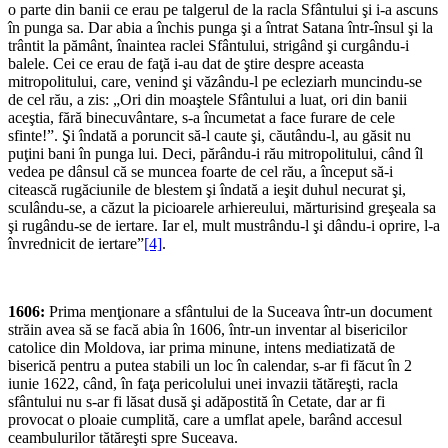
o parte din banii ce erau pe talgerul de la racla Sfântului şi i-a ascuns
în punga sa. Dar abia a închis punga şi a întrat Satana într-însul şi la
trântit la pământ, înaintea raclei Sfântului, strigând şi curgându-i
balele. Cei ce erau de faţă i-au dat de ştire despre aceasta
mitropolitului, care, venind şi văzându-l pe ecleziarh muncindu-se
de cel rău, a zis: „Ori din moaştele Sfântului a luat, ori din banii
aceştia, fără binecuvântare, s-a încumetat a face furare de cele
sfinte!”. Şi îndată a poruncit să-l caute şi, căutându-l, au găsit nu
puţini bani în punga lui. Deci, părându-i rău mitropolitului, când îl
vedea pe dânsul că se muncea foarte de cel rău, a început să-i
citească rugăciunile de blestem şi îndată a ieşit duhul necurat şi,
sculându-se, a căzut la picioarele arhiereului, mărturisind greşeala sa
şi rugându-se de iertare. Iar el, mult mustrându-l şi dându-i oprire, l-a
învrednicit de iertare”
[4]
.
1606:
Prima menţionare a sfântului de la Suceava într-un document
străin avea să se facă abia în 1606, într-un inventar al bisericilor
catolice din Moldova, iar prima minune, intens mediatizată de
biserică pentru a putea stabili un loc în calendar, s-ar fi făcut în 2
iunie 1622, când, în faţa pericolului unei invazii tătăreşti, racla
sfântului nu s-ar fi lăsat dusă şi adăpostită în Cetate, dar ar fi
provocat o ploaie cumplită, care a umflat apele, barând accesul
ceambulurilor tătăreşti spre Suceava.