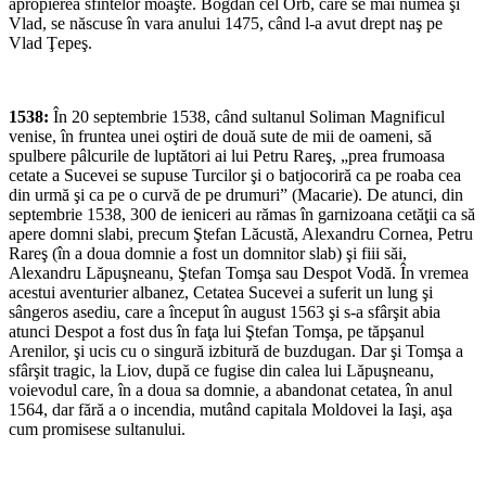
apropierea sfintelor moaşte. Bogdan cel Orb, care se mai numea şi
Vlad, se născuse în vara anului 1475, când l-a avut drept naş pe
Vlad Ţepeş.
1538:
În 20 septembrie 1538, când sultanul Soliman Magnificul
venise, în fruntea unei oştiri de două sute de mii de oameni, să
spulbere pâlcurile de luptători ai lui Petru Rareş, „prea frumoasa
cetate a Sucevei se supuse Turcilor şi o batjocoriră ca pe roaba cea
din urmă şi ca pe o curvă de pe drumuri” (Macarie). De atunci, din
septembrie 1538, 300 de ieniceri au rămas în garnizoana cetăţii ca să
apere domni slabi, precum Ştefan Lăcustă, Alexandru Cornea, Petru
Rareş (în a doua domnie a fost un domnitor slab) şi fiii săi,
Alexandru Lăpuşneanu, Ştefan Tomşa sau Despot Vodă. În vremea
acestui aventurier albanez, Cetatea Sucevei a suferit un lung şi
sângeros asediu, care a început în august 1563 şi s-a sfârşit abia
atunci Despot a fost dus în faţa lui Ştefan Tomşa, pe tăpşanul
Arenilor, şi ucis cu o singură izbitură de buzdugan. Dar şi Tomşa a
sfârşit tragic, la Liov, după ce fugise din calea lui Lăpuşneanu,
voievodul care, în a doua sa domnie, a abandonat cetatea, în anul
1564, dar fără a o incendia, mutând capitala Moldovei la Iaşi, aşa
cum promisese sultanului.