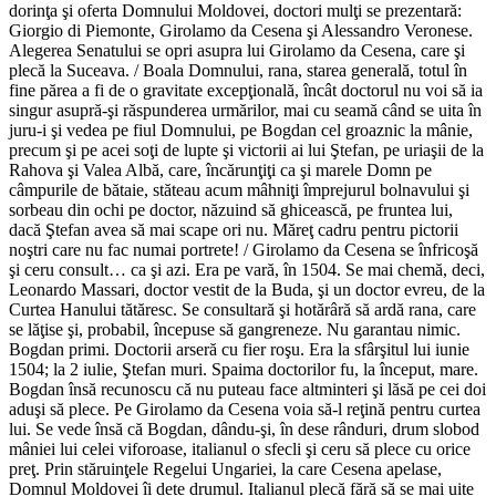
dorinţa şi oferta Domnului Moldovei, doctori mulţi se prezentară:
Giorgio di Piemonte, Girolamo da Cesena şi Alessandro Veronese.
Alegerea Senatului se opri asupra lui Girolamo da Cesena, care şi
plecă la Suceava. / Boala Domnului, rana, starea generală, totul în
fine părea a fi de o gravitate excepţională, încât doctorul nu voi să ia
singur asupră-şi răspunderea urmărilor, mai cu seamă când se uita în
juru-i şi vedea pe fiul Domnului, pe Bogdan cel groaznic la mânie,
precum şi pe acei soţi de lupte şi victorii ai lui Ştefan, pe uriaşii de la
Rahova şi Valea Albă, care, încărunţiţi ca şi marele Domn pe
câmpurile de bătaie, stăteau acum mâhniţi împrejurul bolnavului şi
sorbeau din ochi pe doctor, năzuind să ghicească, pe fruntea lui,
dacă Ştefan avea să mai scape ori nu. Măreţ cadru pentru pictorii
noştri care nu fac numai portrete! / Girolamo da Cesena se înfricoşă
şi ceru consult… ca şi azi. Era pe vară, în 1504. Se mai chemă, deci,
Leonardo Massari, doctor vestit de la Buda, şi un doctor evreu, de la
Curtea Hanului tătăresc. Se consultară şi hotărâră să ardă rana, care
se lăţise şi, probabil, începuse să gangreneze. Nu garantau nimic.
Bogdan primi. Doctorii arseră cu fier roşu. Era la sfârşitul lui iunie
1504; la 2 iulie, Ştefan muri. Spaima doctorilor fu, la început, mare.
Bogdan însă recunoscu că nu puteau face altminteri şi lăsă pe cei doi
aduşi să plece. Pe Girolamo da Cesena voia să-l reţină pentru curtea
lui. Se vede însă că Bogdan, dându-şi, în dese rânduri, drum slobod
mâniei lui celei viforoase, italianul o sfecli şi ceru să plece cu orice
preţ. Prin stăruinţele Regelui Ungariei, la care Cesena apelase,
Domnul Moldovei îi dete drumul. Italianul plecă fără să se mai uite