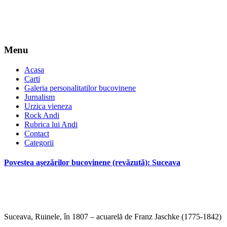
Menu
Acasa
Carti
Galeria personalitatilor bucovinene
Jurnalism
Urzica vieneza
Rock Andi
Rubrica lui Andi
Contact
Categorii
Povestea aşezărilor bucovinene (revăzută): Suceava
Suceava, Ruinele, în 1807 – acuarelă de Franz Jaschke (1775-1842)