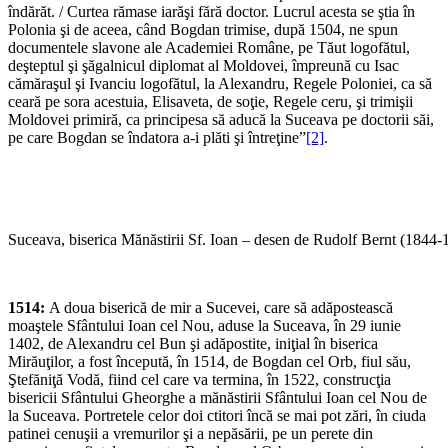
îndărăt. / Curtea rămase iarăşi fără doctor. Lucrul acesta se ştia în
Polonia şi de aceea, când Bogdan trimise, după 1504, ne spun
documentele slavone ale Academiei Române, pe Tăut logofătul,
deşteptul şi şăgalnicul diplomat al Moldovei, împreună cu Isac
cămăraşul şi Ivanciu logofătul, la Alexandru, Regele Poloniei, ca să
ceară pe sora acestuia, Elisaveta, de soţie, Regele ceru, şi trimişii
Moldovei primiră, ca principesa să aducă la Suceava pe doctorii săi,
pe care Bogdan se îndatora a-i plăti şi întreţine”
[2]
.
Suceava, biserica Mănăstirii Sf. Ioan – desen de Rudolf Bernt (1844-
1514:
A doua biserică de mir a Sucevei, care să adăpostească
moaştele Sfântului Ioan cel Nou, aduse la Suceava, în 29 iunie
1402, de Alexandru cel Bun şi adăpostite, iniţial în biserica
Mirăuţilor, a fost începută, în 1514, de Bogdan cel Orb, fiul său,
Ştefăniţă Vodă, fiind cel care va termina, în 1522, construcţia
bisericii Sfântului Gheorghe a mănăstirii Sfântului Ioan cel Nou de
la Suceava. Portretele celor doi ctitori încă se mai pot zări, în ciuda
patinei cenuşii a vremurilor şi a nepăsării, pe un perete din