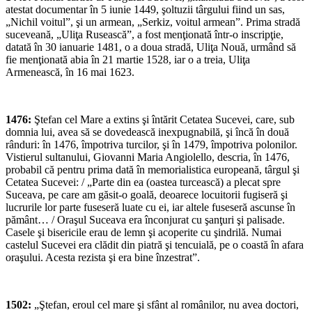
atestat documentar în 5 iunie 1449, şoltuzii târgului fiind un sas,
„Nichil voitul”, şi un armean, „Serkiz, voitul armean”. Prima stradă
suceveană, „Uliţa Rusească”, a fost menţionată într-o inscripţie,
datată în 30 ianuarie 1481, o a doua stradă, Uliţa Nouă, urmând să
fie menţionată abia în 21 martie 1528, iar o a treia, Uliţa
Armenească, în 16 mai 1623.
1476:
Ştefan cel Mare a extins şi întărit Cetatea Sucevei, care, sub
domnia lui, avea să se dovedească inexpugnabilă, şi încă în două
rânduri: în 1476, împotriva turcilor, şi în 1479, împotriva polonilor.
Vistierul sultanului, Giovanni Maria Angiolello, descria, în 1476,
probabil că pentru prima dată în memorialistica europeană, târgul şi
Cetatea Sucevei: / „Parte din ea (oastea turcească) a plecat spre
Suceava, pe care am găsit-o goală, deoarece locuitorii fugiseră şi
lucrurile lor parte fuseseră luate cu ei, iar altele fuseseră ascunse în
pământ… / Oraşul Suceava era înconjurat cu şanţuri şi palisade.
Casele şi bisericile erau de lemn şi acoperite cu şindrilă. Numai
castelul Sucevei era clădit din piatră şi tencuială, pe o coastă în afara
oraşului. Acesta rezista şi era bine înzestrat”.
1502:
„Ştefan, eroul cel mare şi sfânt al românilor, nu avea doctori,