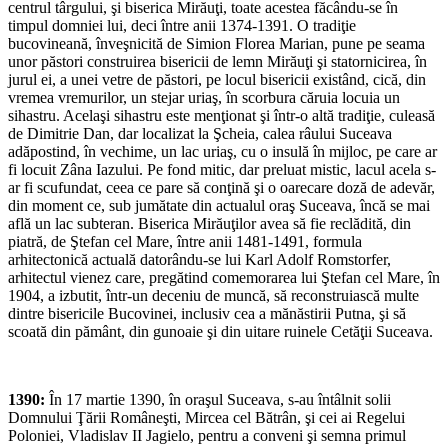
centrul târgului, şi biserica Mirăuţi, toate acestea făcându-se în
timpul domniei lui, deci între anii 1374-1391. O tradiţie
bucovineană, înveşnicită de Simion Florea Marian, pune pe seama
unor păstori construirea bisericii de lemn Mirăuţi şi statornicirea, în
jurul ei, a unei vetre de păstori, pe locul bisericii existând, cică, din
vremea vremurilor, un stejar uriaş, în scorbura căruia locuia un
sihastru. Acelaşi sihastru este menţionat şi într-o altă tradiţie, culeasă
de Dimitrie Dan, dar localizat la Şcheia, calea râului Suceava
adăpostind, în vechime, un lac uriaş, cu o insulă în mijloc, pe care ar
fi locuit Zâna Iazului. Pe fond mitic, dar preluat mistic, lacul acela s-
ar fi scufundat, ceea ce pare să conţină şi o oarecare doză de adevăr,
din moment ce, sub jumătate din actualul oraş Suceava, încă se mai
află un lac subteran. Biserica Mirăuţilor avea să fie reclădită, din
piatră, de Ştefan cel Mare, între anii 1481-1491, formula
arhitectonică actuală datorându-se lui Karl Adolf Romstorfer,
arhitectul vienez care, pregătind comemorarea lui Ştefan cel Mare, în
1904, a izbutit, într-un deceniu de muncă, să reconstruiască multe
dintre bisericile Bucovinei, inclusiv cea a mănăstirii Putna, şi să
scoată din pământ, din gunoaie şi din uitare ruinele Cetăţii Suceava.
1390:
În 17 martie 1390, în oraşul Suceava, s-au întâlnit solii
Domnului Ţării Româneşti, Mircea cel Bătrân, şi cei ai Regelui
Poloniei, Vladislav II Jagielo, pentru a conveni şi semna primul