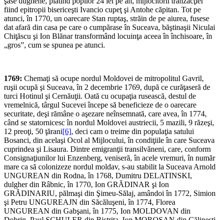
şase dughene, plătind popilor 24 lei pe an, mijlocitorii tranzacţiei
fiind epitropii bisericeşti Ivancio cupeţ şi Antohe căpitan. Tot pe
atunci, în 1770, un oarecare Stan ruptaş, străin de pe aiurea, fusese
dat afară din casa pe care o cumpărase în Suceava, băştinaşii Niculai
Chiţăscu şi Ion Blănar transformând locuinţa aceea în închisoare, în
„gros”, cum se spunea pe atunci.
1769:
Chemaţi să ocupe nordul Moldovei de mitropolitul Gavril,
ruşii ocupă şi Suceava, în 2 decembrie 1769, după ce curăţaseră de
turci Hotinul şi Cernăuţii. Oată cu ocupaţia rusească, destul de
vremelnică, târgul Sucevei începe să beneficieze de o oarecare
securitate, deşi rămâne o aşezare neînsemnată, care avea, în 1774,
când se statornicesc în nordul Moldovei austriecii, 5 mazili, 9 răzeşi,
12 preoţi, 50 ţărani
[6]
, deci cam o treime din populaţia satului
Bosanci, din acelaşi Ocol al Mijlocului, în condiţiile în care Suceava
cuprindea şi Lisaura. Dintre emigranţii transilvăneni, care, conform
Consignaţiunilor lui Enzenberg, veniseră, în acele vremuri, în număr
mare ca să colonizeze nordul moldav, s-au stabilit la Suceava Arnold
UNGUREAN din Rodna, în 1768, Dumitru DELATINSKI,
dulgher din Râbnic, în 1770, Ion GRĂDINAR şi Ion
GRĂDINARIU, pălmaşi din Şimeu-Sălaj, amândoi în 1772, Simion
şi Petru UNGUREAJN din Săcăluşeni, în 1774, Florea
UNGUREAN din Gabşani, în 1775, Ion MOLDOVAN din
Dobrin, Paul SCHULER din Bistriţa, Ion MOROŞAN din Călineşti