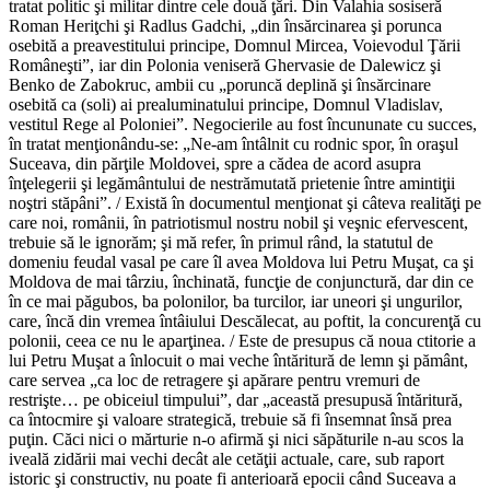
tratat politic şi militar dintre cele două ţări. Din Valahia sosiseră
Roman Heriţchi şi Radlus Gadchi, „din însărcinarea şi porunca
osebită a preavestitului principe, Domnul Mircea, Voievodul Ţării
Româneşti”, iar din Polonia veniseră Ghervasie de Dalewicz şi
Benko de Zabokruc, ambii cu „poruncă deplină şi însărcinare
osebită ca (soli) ai prealuminatului principe, Domnul Vladislav,
vestitul Rege al Poloniei”. Negocierile au fost încununate cu succes,
în tratat menţionându-se: „Ne-am întâlnit cu rodnic spor, în oraşul
Suceava, din părţile Moldovei, spre a cădea de acord asupra
înţelegerii şi legământului de nestrămutată prietenie între amintiţii
noştri stăpâni”. / Există în documentul menţionat şi câteva realităţi pe
care noi, românii, în patriotismul nostru nobil şi veşnic efervescent,
trebuie să le ignorăm; şi mă refer, în primul rând, la statutul de
domeniu feudal vasal pe care îl avea Moldova lui Petru Muşat, ca şi
Moldova de mai târziu, închinată, funcţie de conjunctură, dar din ce
în ce mai păgubos, ba polonilor, ba turcilor, iar uneori şi ungurilor,
care, încă din vremea întâiului Descălecat, au poftit, la concurenţă cu
polonii, ceea ce nu le aparţinea. / Este de presupus că noua ctitorie a
lui Petru Muşat a înlocuit o mai veche întăritură de lemn şi pământ,
care servea „ca loc de retragere şi apărare pentru vremuri de
restrişte… pe obiceiul timpului”, dar „această presupusă întăritură,
ca întocmire şi valoare strategică, trebuie să fi însemnat însă prea
puţin. Căci nici o mărturie n-o afirmă şi nici săpăturile n-au scos la
iveală zidării mai vechi decât ale cetăţii actuale, care, sub raport
istoric şi constructiv, nu poate fi anterioară epocii când Suceava a