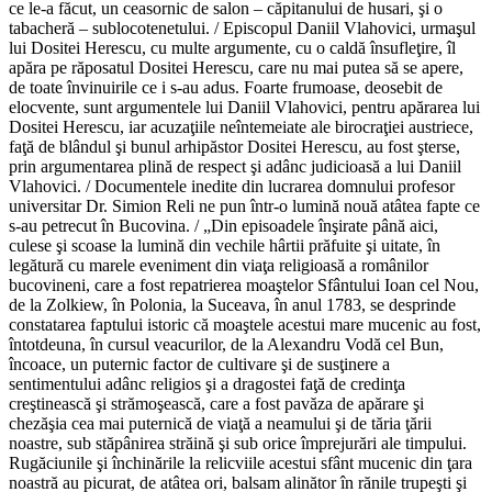
ce le-a făcut, un ceasornic de salon – căpitanului de husari, şi o
tabacheră – sublocotenetului. / Episcopul Daniil Vlahovici, urmaşul
lui Dositei Herescu, cu multe argumente, cu o caldă însufleţire, îl
apăra pe răposatul Dositei Herescu, care nu mai putea să se apere,
de toate învinuirile ce i s-au adus. Foarte frumoase, deosebit de
elocvente, sunt argumentele lui Daniil Vlahovici, pentru apărarea lui
Dositei Herescu, iar acuzaţiile neîntemeiate ale birocraţiei austriece,
faţă de blândul şi bunul arhipăstor Dositei Herescu, au fost şterse,
prin argumentarea plină de respect şi adânc judicioasă a lui Daniil
Vlahovici. / Documentele inedite din lucrarea domnului profesor
universitar Dr. Simion Reli ne pun într-o lumină nouă atâtea fapte ce
s-au petrecut în Bucovina. / „Din episoadele înşirate până aici,
culese şi scoase la lumină din vechile hârtii prăfuite şi uitate, în
legătură cu marele eveniment din viaţa religioasă a românilor
bucovineni, care a fost repatrierea moaştelor Sfântului Ioan cel Nou,
de la Zolkiew, în Polonia, la Suceava, în anul 1783, se desprinde
constatarea faptului istoric că moaştele acestui mare mucenic au fost,
întotdeuna, în cursul veacurilor, de la Alexandru Vodă cel Bun,
încoace, un puternic factor de cultivare şi de susţinere a
sentimentului adânc religios şi a dragostei faţă de credinţa
creştinească şi strămoşească, care a fost pavăza de apărare şi
chezăşia cea mai puternică de viaţă a neamului şi de tăria ţării
noastre, sub stăpânirea străină şi sub orice împrejurări ale timpului.
Rugăciunile şi închinările la relicviile acestui sfânt mucenic din ţara
noastră au picurat, de atâtea ori, balsam alinător în rănile trupeşti şi