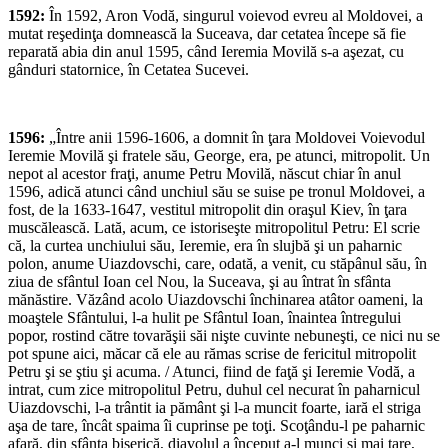
1592:
În 1592, Aron Vodă, singurul voievod evreu al Moldovei, a
mutat reşedinţa domnească la Suceava, dar cetatea începe să fie
reparată abia din anul 1595, când Ieremia Movilă s-a aşezat, cu
gânduri statornice, în Cetatea Sucevei.
1596:
„Între anii 1596-1606, a domnit în ţara Moldovei Voievodul
Ieremie Movilă şi fratele său, George, era, pe atunci, mitropolit. Un
nepot al acestor fraţi, anume Petru Movilă, născut chiar în anul
1596, adică atunci când unchiul său se suise pe tronul Moldovei, a
fost, de la 1633-1647, vestitul mitropolit din oraşul Kiev, în ţara
muscălească. Lată, acum, ce istoriseşte mitropolitul Petru: El scrie
că, la curtea unchiului său, Ieremie, era în slujbă şi un paharnic
polon, anume Uiazdovschi, care, odată, a venit, cu stăpânul său, în
ziua de sfântul Ioan cel Nou, la Suceava, şi au întrat în sfânta
mănăstire. Văzând acolo Uiazdovschi închinarea atâtor oameni, la
moaştele Sfântului, l-a hulit pe Sfântul Ioan, înaintea întregului
popor, rostind către tovarăşii săi nişte cuvinte nebuneşti, ce nici nu se
pot spune aici, măcar că ele au rămas scrise de fericitul mitropolit
Petru şi se ştiu şi acuma. / Atunci, fiind de faţă şi Ieremie Vodă, a
intrat, cum zice mitropolitul Petru, duhul cel necurat în paharnicul
Uiazdovschi, l-a trântit ia pământ şi l-a muncit foarte, iară el striga
aşa de tare, încât spaima îi cuprinse pe toţi. Scoţându-l pe paharnic
afară, din sfânta biserică, diavolul a început a-l munci şi mai tare,