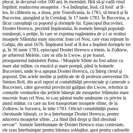
plecat, în decursul celor 100 ani, în mormânt, fără să-şi vadă visul
împlinit: readucerea moaştelor. / S-a întâmplat, însă, că Iosif al II-
lea, în călătoria sa, a doua, prin Transilvania, la 1783, să treacă şi în
Bucovina, ajungând şi în Cernăuţi, în 17 iunie 1783. În Bucovina, a
făcut cunoştinţă cu poporul şi dorinţele lui. Episcopul Bucovinei,
Dositei Herescu, prezintă împăratului, în numele întregii populaţii
româneşti, o petiţie, în care se exprima rugămintea de a i se restitui
moaştele Sfântului mare mucenic Ioan cel Nou, care erau reţinute în
Galiţia, din anul 1676. Împăratul Iosif al II-lea a împlinit dorinţele lor
şi, în 30 iunie 1783, episcopul Dositei Herescu a trimis, la Zolkiew,
pe arhiereul Meletie, care se afla la Lwow, şi pe Ioasaf,
proegumenul mănăstirii Putna. / Moaştele Sfinte au fost aduse cu
mare alai militar, cu muzică şi mare pompă, până la hotarele
Bucovinei, unde le-a aşteptat Dositei Herescu, cu întreg clerul şi
poporul. Din actele inedite şi publicate de dl profesor universitar Dr.
Simion Reli, din acel raport al contabilităţii provinciale şi camerale a
Bucovinei, către guvernul provincial galiţian din Lwow, referitor la
conturile veniturilor din jertfele băneşti ale moaştelor Sfântului mare
mucenic Ioan cel Nou, ni s-au păstrat multe amănunte cu privire la
alaiul militar, cu care au fost transportate moaştele sfinte, de la
Zolkiew, la Suceava, în iulie 1783. Oficiul contabilităţii punea
chestiunile băneşti, ce le-a întrebuinţat Dositei Herescu, pentru
aducerea moaştelor sfinte, „ca fiind fără drept şi fără absolută
nevoie”. Sumele întrebuinţate de Dositei Herescu erau contestate,
ele erau întrebuinţate pentru băutura soldaţilor, apoi pentru cadourile