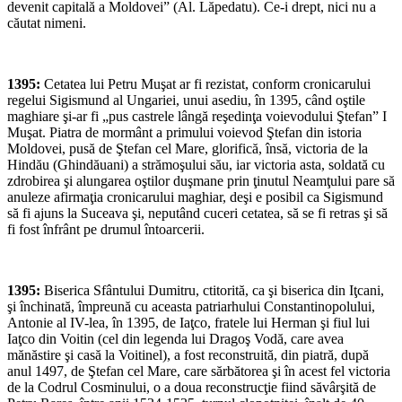
devenit capitală a Moldovei” (Al. Lăpedatu). Ce-i drept, nici nu a
căutat nimeni.
1395:
Cetatea lui Petru Muşat ar fi rezistat, conform cronicarului
regelui Sigismund al Ungariei, unui asediu, în 1395, când oştile
maghiare şi-ar fi „pus castrele lângă reşedinţa voievodului Ştefan” I
Muşat. Piatra de mormânt a primului voievod Ştefan din istoria
Moldovei, pusă de Ştefan cel Mare, glorifică, însă, victoria de la
Hindău (Ghindăuani) a strămoşului său, iar victoria asta, soldată cu
zdrobirea şi alungarea oştilor duşmane prin ţinutul Neamţului pare să
anuleze afirmaţia cronicarului maghiar, deşi e posibil ca Sigismund
să fi ajuns la Suceava şi, neputând cuceri cetatea, să se fi retras şi să
fi fost înfrânt pe drumul întoarcerii.
1395:
Biserica Sfântului Dumitru, ctitorită, ca şi biserica din Iţcani,
şi închinată, împreună cu aceasta patriarhului Constantinopolului,
Antonie al IV-lea, în 1395, de Iaţco, fratele lui Herman şi fiul lui
Iaţco din Voitin (cel din legenda lui Dragoş Vodă, care avea
mănăstire şi casă la Voitinel), a fost reconstruită, din piatră, după
anul 1497, de Ştefan cel Mare, care sărbătorea şi în acest fel victoria
de la Codrul Cosminului, o a doua reconstrucţie fiind săvârşită de