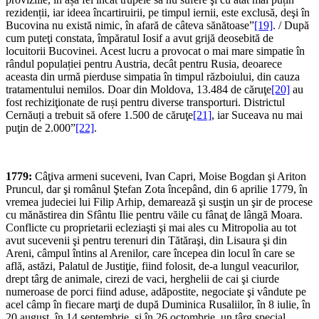
rezidenții, iar ideea încartiruirii, pe timpul iernii, este exclusă, deşi în
Bucovina nu există nimic, în afară de câteva sănătoase”
[19]
. / După
cum puteţi constata, împăratul Iosif a avut grijă deosebită de
locuitorii Bucovinei. Acest lucru a provocat o mai mare simpatie în
rândul populației pentru Austria, decât pentru Rusia, deoarece
aceasta din urmă pierduse simpatia în timpul războiului, din cauza
tratamentului nemilos. Doar din Moldova, 13.484 de căruţe
[20]
au
fost rechiziţionate de ruși pentru diverse transporturi. Districtul
Cernăuți a trebuit să ofere 1.500 de căruţe
[21]
, iar Suceava nu mai
puţin de 2.000”
[22]
.
1779:
Câţiva armeni suceveni, Ivan Capri, Moise Bogdan şi Ariton
Pruncul, dar şi românul Ştefan Zota începând, din 6 aprilie 1779, în
vremea judeciei lui Filip Arhip, demarează şi susţin un şir de procese
cu mănăstirea din Sfântu Ilie pentru văile cu fânaţ de lângă Moara.
Conflicte cu proprietarii ecleziaşti şi mai ales cu Mitropolia au tot
avut sucevenii şi pentru terenuri din Tătăraşi, din Lisaura şi din
Areni, câmpul întins al Arenilor, care începea din locul în care se
află, astăzi, Palatul de Justiţie, fiind folosit, de-a lungul veacurilor,
drept târg de animale, cirezi de vaci, herghelii de cai şi ciurde
numeroase de porci fiind aduse, adăpostite, negociate şi vândute pe
acel câmp în fiecare marţi de după Duminica Rusaliilor, în 8 iulie, în
20 august, în 14 septembrie, şi în 26 octombrie, un târg special