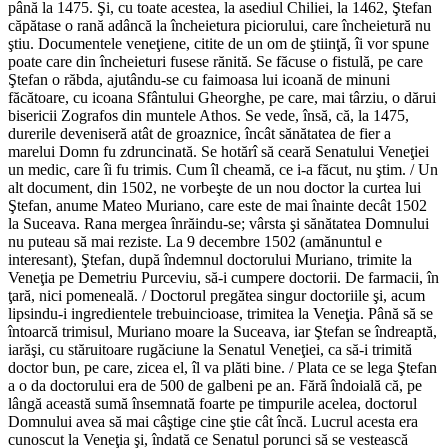
până la 1475. Şi, cu toate acestea, la asediul Chiliei, la 1462, Ştefan
căpătase o rană adâncă la încheietura piciorului, care încheietură nu
ştiu. Documentele veneţiene, citite de un om de ştiinţă, îi vor spune
poate care din încheieturi fusese rănită. Se făcuse o fistulă, pe care
Ştefan o răbda, ajutându-se cu faimoasa lui icoană de minuni
făcătoare, cu icoana Sfântului Gheorghe, pe care, mai târziu, o dărui
bisericii Zografos din muntele Athos. Se vede, însă, că, la 1475,
durerile deveniseră atât de groaznice, încât sănătatea de fier a
marelui Domn fu zdruncinată. Se hotărî să ceară Senatului Veneţiei
un medic, care îi fu trimis. Cum îl cheamă, ce i-a făcut, nu ştim. / Un
alt document, din 1502, ne vorbeşte de un nou doctor la curtea lui
Ştefan, anume Mateo Muriano, care este de mai înainte decât 1502
la Suceava. Rana mergea înrăindu-se; vârsta şi sănătatea Domnului
nu puteau să mai reziste. La 9 decembre 1502 (amănuntul e
interesant), Ştefan, după îndemnul doctorului Muriano, trimite la
Veneţia pe Demetriu Purceviu, să-i cumpere doctorii. De farmacii, în
ţară, nici pomeneală. / Doctorul pregătea singur doctoriile şi, acum
lipsindu-i ingredientele trebuincioase, trimitea la Veneţia. Până să se
întoarcă trimisul, Muriano moare la Suceava, iar Ştefan se îndreaptă,
iarăşi, cu stăruitoare rugăciune la Senatul Veneţiei, ca să-i trimită
doctor bun, pe care, zicea el, îl va plăti bine. / Plata ce se lega Ştefan
a o da doctorului era de 500 de galbeni pe an. Fără îndoială că, pe
lângă această sumă însemnată foarte pe timpurile acelea, doctorul
Domnului avea să mai câştige cine ştie cât încă. Lucrul acesta era
cunoscut la Veneţia şi, îndată ce Senatul porunci să se vestească