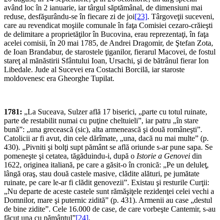
având loc în 2 ianuarie, iar târgul săptămânal, de dimensiuni mai
reduse, desfăşurându-se în fiecare zi de joi
[23]
. Târgoveţii suceveni,
care au revendicat moşiile comunale în faţa Comisiei cezaro-crăieşti
de delimitare a proprietăţilor în Bucovina, erau reprezentaţi, în faţa
acelei comisii, în 20 mai 1785, de Andrei Dragomir, de Ştefan Zota,
de Ioan Brandabur, de starostele ţiganilor, fierarul Macovei, de fostul
stareţ al mănăstirii Sfântului Ioan, Ursachi, şi de bătrânul fierar Ion
Libedale. Jude al Sucevei era Costachi Borcilă, iar staroste
moldovenesc era Gheorghe Tupilat.
1781:
„La Suceava, Sulzer află 17 biserici, „parte cu totul ruinate,
parte de restabilit numai cu puţine cheltuieli”, iar patru „în stare
bună”: „una grecească (sic), alta armenească şi două româneşti”.
Catolicii ar fi avut, din cele dărîmate, „una, dacă nu mai multe” (p.
430). „Pivniti şi bolţi supt pământ se află oriunde s-ar pune sapa. Se
pomeneşte şi cetatea, tăgăduindu-i, după o
Istorie a Genovei
din
1622, originea italiană, pe care a găsit-o în cronică: „Pe un deluleţ,
lângă oraş, stau două castele masive, clădite alături, pe jumătate
ruinate, pe care le-ar fi clădit genovezii”. Existau şi resturile Curţii:
„Nu departe de aceste castele sunt rămăşiţele rezidenţei celei vechi a
Domnilor, mare şi puternic zidită” (p. 431). Armenii au case „destul
de bine zidite”. Cele 16.000 de case, de care vorbeşte Cantemir, s-au
făcut una cu pământul”
[24]
.