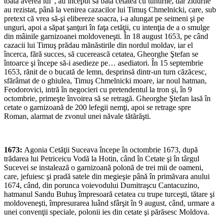
toată averea lui”, au început să bată cetatea cu tunurile, dar zidurile
au rezistat, până la venirea cazacilor lui Timuş Chmelnicki, care, sub
pretext că vrea să-şi elibereze soacra, i-a alungat pe seimeni şi pe
unguri, apoi a săpat şanţuri în faţa cetăţii, cu intenţia de a o smulge
din mâinile garnizoanei moldoveneşti. În 18 august 1653, pe când
cazacii lui Timuş prădau mănăstirile din nordul moldav, iar el
încerca, fără succes, să cucerească cetatea, Gheorghe Ştefan se
întoarce şi începe să-i asedieze pe… asediatori. În 15 septembrie
1653, rănit de o bucată de lemn, desprinsă dintr-un turn căzăcesc,
sfărâmat de o ghiulea, Timuş Chmelnicki moare, iar noul hatman,
Feodorovici, intră în negocieri cu pretendentul la tron şi, în 9
octombrie, primeşte învoirea să se retragă. Gheorghe Ştefan lasă în
cetate o garnizoană de 200 lefegii nemţi, apoi se retrage spre
Roman, alarmat de zvonul unei năvale tătărăşti.
1673:
Agonia Cetăţii Suceava începe în octombrie 1673, după
trădarea lui Petriceicu Vodă la Hotin, când în Cetate şi în târgul
Sucevei se instalează o garnizoană polonă de trei mii de oameni,
care, jefuiesc şi pradă satele din megieşie până în primăvara anului
1674, când, din porunca voievodului Dumitraşcu Cantacuzino,
hatmanul Sandu Buhuş împresoară cetatea cu trupe turceşti, tătare şi
moldoveneşti, împresurarea luând sfârşit în 9 august, când, urmare a
unei convenţii speciale, polonii ies din cetate şi părăsesc Moldova.