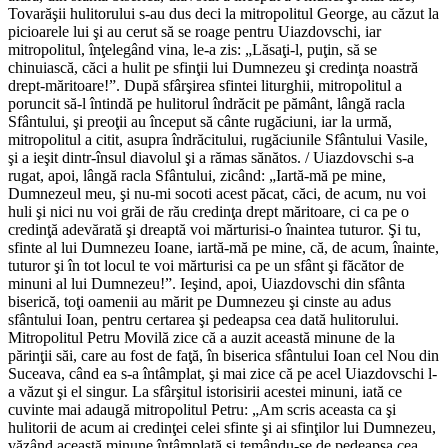
Tovarăşii hulitorului s-au dus deci la mitropolitul George, au căzut la
picioarele lui şi au cerut să se roage pentru Uiazdovschi, iar
mitropolitul, înţelegând vina, le-a zis: „Lăsaţi-l, puţin, să se
chinuiască, căci a hulit pe sfinţii lui Dumnezeu şi credinţa noastră
drept-măritoare!”. După sfârşirea sfintei liturghii, mitropolitul a
poruncit să-l întindă pe hulitorul îndrăcit pe pământ, lângă racla
Sfântului, şi preoţii au început să cânte rugăciuni, iar la urmă,
mitropolitul a citit, asupra îndrăcitului, rugăciunile Sfântului Vasile,
şi a ieşit dintr-însul diavolul şi a rămas sănătos. / Uiazdovschi s-a
rugat, apoi, lângă racla Sfântului, zicând: „Iartă-mă pe mine,
Dumnezeul meu, şi nu-mi socoti acest păcat, căci, de acum, nu voi
huli şi nici nu voi grăi de rău credinţa drept măritoare, ci ca pe o
credinţă adevărată şi dreaptă voi mărturisi-o înaintea tuturor. Şi tu,
sfinte al lui Dumnezeu Ioane, iartă-mă pe mine, că, de acum, înainte,
tuturor şi în tot locul te voi mărturisi ca pe un sfânt şi făcător de
minuni al lui Dumnezeu!”. Ieşind, apoi, Uiazdovschi din sfânta
biserică, toţi oamenii au mărit pe Dumnezeu şi cinste au adus
sfântului Ioan, pentru certarea şi pedeapsa cea dată hulitorului.
Mitropolitul Petru Movilă zice că a auzit această minune de la
părinţii săi, care au fost de faţă, în biserica sfântului Ioan cel Nou din
Suceava, când ea s-a întâmplat, şi mai zice că pe acel Uiazdovschi l-
a văzut şi el singur. La sfârşitul istorisirii acestei minuni, iată ce
cuvinte mai adaugă mitropolitul Petru: „Am scris aceasta ca şi
hulitorii de acum ai credinţei celei sfinte şi ai sfinţilor lui Dumnezeu,
văzând această minune întâmplată şi temându-se de pedeapsa cea