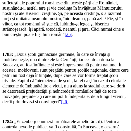
sufleteşti ale poporului românesc din aceste părţi ale României,
susţinându-i, astfel, tare şi vie credinţa în învăţătura Mântuitorului
nostru şi ale Bisericii creştine. Şi, pe această credinţă, s-a răzimat
forţa şi unitatea neamului nostru, întotdeauna, până azi. / Fie, şi în
viitor, ca tot românul să ştie că, iubindu-şi legea şi biserica
strămoşească, îşi apără, totodată, neamul şi ţara. Căci numai cine e
bun creştin poate fi şi bun român”
[25]
.
1783:
„Două școli gimnaziale germane, în care se învață și
moldovenește, una dintre ele la Cernăuți, iar cea de-a doua la
Suceava, au fost înființate și este impresionantă pentru națiune. În
acestea, moldovenii sunt pregătiți pentru școlile naționale, dintre care
patru au fost deja înființate, după care se vor forma treptat școli
triviale. Faptul că întemeierea de şcoli, la fel ca şi în cazul celorlalte
elemente de îmbunătățire a vieţii, nu a ajuns la stadiul care s-a dorit
se datorează prejudecății și neîncrederii românilor față de toate
inovațiile, prejudecăţi care nu pot fi îndepărtate, de-a lungul vremii,
decât prin dovezi și convingeri”
[26]
.
1784:
„Enzenberg enumeră următoarele ameliorări: d). Pentru a
controla nevoile publice, va fi construită, în Suceava, o cazarmă