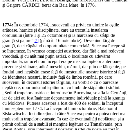
şi Grigore CÂRDEI, berar din Baia Mare, în 1776.
1774:
În octombrie 1774, „sucevenii au privit cu uimire la oştile
arătoase, harnice şi disciplinate, care au trecut la instalarea
cordunului (între 1 şi 25 octombrie) şi la marcarea cu stâlpi de
graniţă şi pajure”
[7]
(până în 16 noiembrie). Devenind târg de
graniţă, deci căpătând o oportunitate comercială, Suceava începe să
se întremeze, în vremea ocupaţiei austriece, dar fără a mai redeveni
vreodată, şi cu atât mai puţin astăzi, o localitate cu adevărat
importantă, iar acel nou început era pe măsura faptelor anterioare,
prezente şi viitoare, adică meschin, mărunt, dar plin de făloşenie, pe
fondul unei nepăsări crase faţă de moştenirile noastre istorice şi faţă
de identitatea noastră, inclusiv faţă de limba română, pe care
sucevenii, în decursul istoriei târgului, au vorbit-o cu o oarecare
neplăcere, oportunismul ispitindu-i cu limbi de stăpânitori străini.
„Sediul trupelor austriece, introduse în Bucovina, se afla la Cernăuţi,
iar de aici au fost înaintate departamente individuale până la granița
cu Moldova. Puterea acestora a fost de 400 de soldați, la începutul
lunii septembrie 1774. La începutul lunii octombrie, Batalionul
Siskowitsch a fost direcționat către Suceava pentru a putea oferi mai
mult sprijin trupelor avansate, în caz de eventualități neplăcute, şi a
primit ordinul de a stabili și menține legătura cu Transilvania, prin
Pasul Rodna, prin intermediul poştelor. Astfel de poşte au fost în