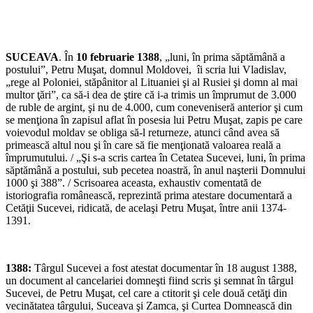
SUCEAVA
. În
10 februarie 1388
, „luni, în prima săptămână a
postului”, Petru Muşat, domnul Moldovei, îi scria lui Vladislav,
„rege al Poloniei, stăpânitor al Lituaniei şi al Rusiei şi domn al mai
multor ţări”, ca să-i dea de ştire că i-a trimis un împrumut de 3.000
de ruble de argint, şi nu de 4.000, cum coneveniseră anterior şi cum
se menţiona în zapisul aflat în posesia lui Petru Muşat, zapis pe care
voievodul moldav se obliga să-l returneze, atunci când avea să
primească altul nou şi în care să fie menţionată valoarea reală a
împrumutului. / „Şi s-a scris cartea în Cetatea Sucevei, luni, în prima
săptămână a postului, sub pecetea noastră, în anul naşterii Domnului
1000 şi 388”. / Scrisoarea aceasta, exhaustiv comentată de
istoriografia românească, reprezintă prima atestare documentară a
Cetăţii Sucevei, ridicată, de acelaşi Petru Muşat, între anii 1374-
1391.
1388:
Târgul Sucevei a fost atestat documentar în 18 august 1388,
un document al cancelariei domneşti fiind scris şi semnat în târgul
Sucevei, de Petru Muşat, cel care a ctitorit şi cele două cetăţi din
vecinătatea târgului, Suceava şi Zamca, şi Curtea Domnească din