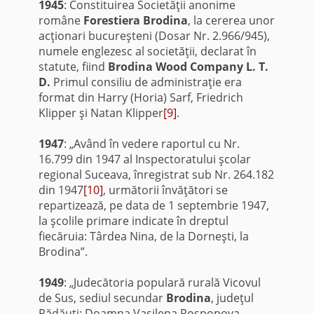
1945
: Constituirea Societăţii anonime
române
Forestiera Brodina
, la cererea unor
acţionari bucureşteni (Dosar Nr. 2.966/945),
numele englezesc al societăţii, declarat în
statute, fiind
Brodina Wood Company L. T.
D.
Primul consiliu de administraţie era
format din Harry (Horia) Sarf, Friedrich
Klipper şi Natan Klipper
[9]
.
1947
: „Având în vedere raportul cu Nr.
16.799 din 1947 al Inspectoratului şcolar
regional Suceava, înregistrat sub Nr. 264.182
din 1947
[10]
, următorii învăţători se
repartizează, pe data de 1 septembrie 1947,
la şcolile primare indicate în dreptul
fiecăruia: Târdea Nina, de la Dorneşti, la
Brodina”.
1949
: „Judecătoria populară rurală Vicovul
de Sus, sediul secundar
Brodina
, judeţul
Rădăuţi: Doamna Vasilena Rospopova,