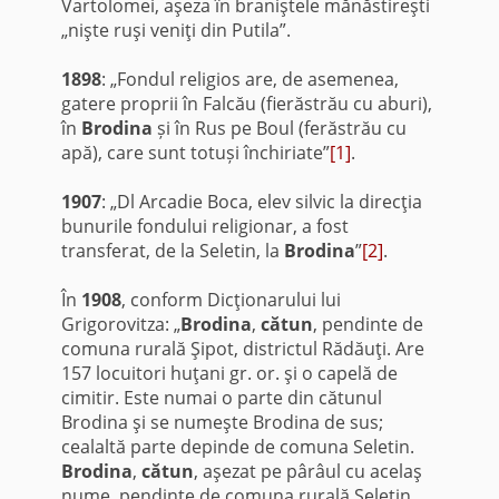
Vartolomei, aşeza în braniştele mănăstireşti
„nişte ruşi veniţi din Putila”.
1898
: „Fondul religios are, de asemenea,
gatere proprii în Falcău (fierăstrău cu aburi),
în
Brodina
și în Rus pe Boul (ferăstrău cu
apă), care sunt totuși închiriate”
[1]
.
1907
: „Dl Arcadie Boca, elev silvic la direcţia
bunurile fondului religionar, a fost
transferat, de la Seletin, la
Brodina
”
[2]
.
În
1908
, conform Dicţionarului lui
Grigorovitza: „
Brodina
,
cătun
, pendinte de
comuna rurală Şipot, districtul Rădăuţi. Are
157 locuitori huţani gr. or. şi o capelă de
cimitir. Este numai o parte din că­tunul
Brodina şi se numeşte Brodina de sus;
cealaltă parte depinde de comuna Seletin.
Brodina
,
cătun
, aşezat pe pârâul cu acelaş
nume, pendinte de comuna rurală Seletin,