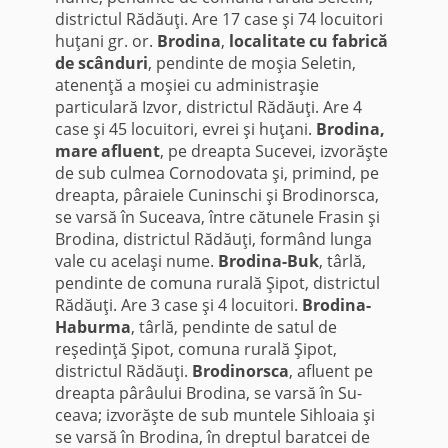
districtul Rădăuţi. Are 17 case şi 74 locuitori
huţani gr. or.
Brodina
,
localitate cu fabrică
de scânduri
, pendinte de moşia Seletin,
atenenţă a moşiei cu administraşie
particulară Izvor, districtul Ră­dăuţi. Are 4
case şi 45 locuitori, evrei şi huţani.
Brodina,
mare afluent
, pe dreapta Su­cevei, izvorăşte
de sub cul­mea Cornodovata şi, primind, pe
dreapta, pâraiele Cuninschi şi Brodinorsca,
se varsă în Su­ceava, între cătunele Frasin şi
Bro­dina, districtul Rădăuţi, formând lunga
vale cu acelaşi nume.
Brodina-Buk
, târlă,
pendinte de comuna rurală Şipot, districtul
Rădăuţi. Are 3 case şi 4 locuitori.
Brodina-
Haburma
, târlă, pen­dinte de satul de
reşedinţă Şipot, comuna rurală Şipot,
districtul Rădăuţi.
Brodinorsca
, afluent pe
dreapta pârâului Brodina, se varsă în Su­
ceava; izvorăşte de sub muntele Sihloaia şi
se varsă în Brodina, în drep­tul baratcei de