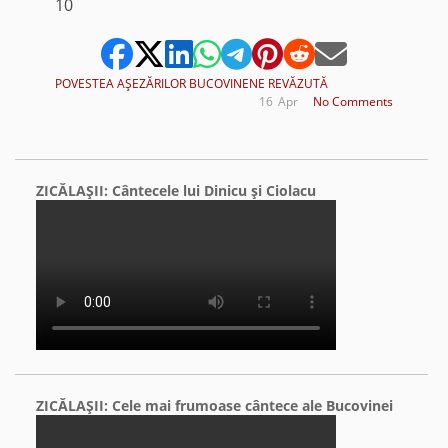
10
POVESTEA AŞEZĂRILOR BUCOVINENE REVĂZUTĂ
16
Apr
No Comments
ZICĂLAŞII: Cântecele lui Dinicu şi Ciolacu
ZICĂLAŞII: Cele mai frumoase cântece ale Bucovinei