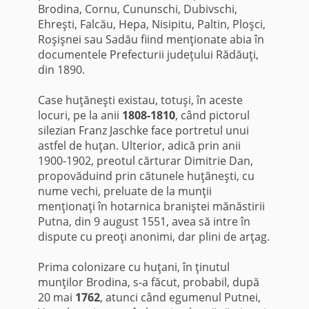
Brodina, Cornu, Cununschi, Dubivschi,
Ehreşti, Falcău, Hepa, Nisipitu, Paltin, Ploşci,
Roşişnei sau Sadău fiind menţionate abia în
documentele Prefecturii judeţului Rădăuţi,
din 1890.
Case huţăneşti existau, totuşi, în aceste
locuri, pe la anii
1808-1810
, când pictorul
silezian Franz Jaschke face portretul unui
astfel de huţan. Ulterior, adică prin anii
1900-1902, preotul cărturar Dimitrie Dan,
propovăduind prin cătunele huţăneşti, cu
nume vechi, preluate de la munţii
menţionaţi în hotarnica braniştei mănăstirii
Putna, din 9 august 1551, avea să intre în
dispute cu preoţi anonimi, dar plini de arţag.
Prima colonizare cu huţani, în ţinutul
munţilor Brodina, s-a făcut, probabil, după
20 mai
1762
, atunci când egumenul Putnei,