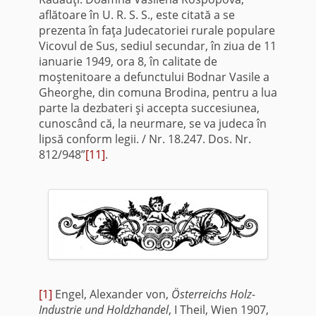
aflătoare în U. R. S. S., este citată a se
prezenta în faţa Judecatoriei rurale populare
Vicovul de Sus, sediul secundar, în ziua de 11
ianuarie 1949, ora 8, în calitate de
moştenitoare a defunctului Bodnar Vasile a
Gheorghe, din comuna Brodina, pentru a lua
parte la dezbateri şi accepta succesiunea,
cunoscând că, la neurmare, se va judeca în
lipsă conform legii. / Nr. 18.247. Dos. Nr.
812/948”
[11]
.
[1]
Engel, Alexander von,
Österreichs Holz-
Industrie und Holdzhandel
, I Theil, Wien 1907,