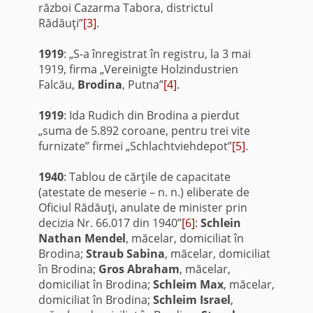
război Cazarma Tabora, districtul
Rădăuţi”
[3]
.
1919
: „S-a înregistrat în registru, la 3 mai
1919, firma „Vereinigte Holzindustrien
Falcău,
Brodina
, Putna”
[4]
.
1919
: Ida Rudich din Brodina a pierdut
„suma de 5.892 coroane, pentru trei vite
furnizate” firmei „Schlachtviehdepot”
[5]
.
1940
: Tablou de cărţile de capacitate
(atestate de meserie – n. n.) eliberate de
Oficiul Rădăuţi, anulate de minister prin
decizia Nr. 66.017 din 1940”
[6]
:
Schlein
Nathan Mendel
, măcelar, domiciliat în
Brodina;
Straub Sabina
, măcelar, domiciliat
în Brodina;
Gros Abraham
, măcelar,
domiciliat în Brodina;
Schleim Max
, măcelar,
domiciliat în Brodina;
Schleim Israel
,