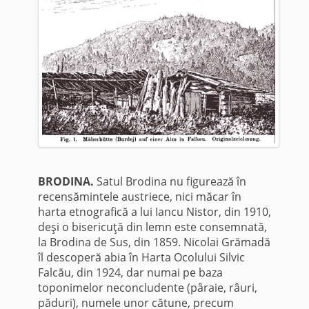
BRODINA.
Satul Brodina nu figurează în
recensămintele austriece, nici măcar în
harta etnografică a lui Iancu Nistor, din 1910,
deşi o bisericuţă din lemn este consemnată,
la Brodina de Sus, din 1859. Nicolai Grămadă
îl descoperă abia în Harta Ocolului Silvic
Falcău, din 1924, dar numai pe baza
toponimelor neconcludente (pâraie, râuri,
păduri), numele unor cătune, precum