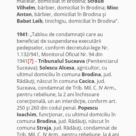
măcelar, domiciliat în Brodina;
Straub
Vilhelm
, bărbier, domiciliat în Brodina;
Mioc
Anton
, bărbier, domiciliat în Brodina şi
Babat Leib
, tinichigiu, domiciliat în Brodina”.
1941
: „Tablou de condamnaţii care au
beneficiat de suspendarea executării
pedepselor, conform decretului-lege Nr.
1.132/941, Monitorul Oficial Nr. 94 din
1941
[7]
–
Tribunalul Suceava
(Penitenciarul
Suceava):
Solescu Alcesa
, agricultor, cu
ultimul domiciliu în comuna
Brodina
, jud.
Rădăuţi, născut în comuna
Cacica
, jud.
Suceava, condamnat de Trib. Mil. C. IV Arm.,
pentru rebeliune, la 2 ani închisoare
corecţională, un an interdicţie, conform art.
250 şi 260 din codul penal.
Popescu
Ioachim
, funcţionar, cu ultimul domiciliu în
comuna
Brodina
, jud. Rădăuţi, născut în
comuna
Straja
, jud. Rădăuţi, condamnat de
Trib. Mil. C. IV Arm., pentru rebeliune, la 4 ani