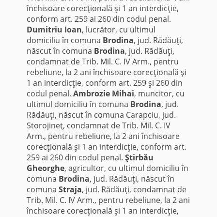
închisoare corecţională şi 1 an interdicţie,
conform art. 259 ai 260 din codul penal.
Dumitriu Ioan
, lucrător, cu ultimul
domiciliu în comuna
Brodina
, jud. Rădăuţi,
născut în comuna
Brodina
, jud. Rădăuţi,
condamnat de Trib. Mil. C. IV Arm., pentru
rebeliune, la 2 ani închisoare corecţională şi
1 an interdicţie, conform art. 259 şi 260 din
codul penal.
Ambrozie Mihai
, muncitor, cu
ultimul domiciliu în comuna
Brodina
, jud.
Rădăuţi, născut în comuna Carapciu, jud.
Storojineţ, condamnat de Trib. Mil. C. IV
Arm., pentru rebeliune, la 2 ani închisoare
corecţională şi 1 an interdicţie, conform art.
259 ai 260 din codul penal.
Ştirbău
Gheorghe
, agricultor, cu ultimul domiciliu în
comuna
Brodina
, jud. Rădăuţi, născut în
comuna
Straja
, jud. Rădăuţi, condamnat de
Trib. Mil. C. IV Arm., pentru rebeliune, la 2 ani
închisoare corecţională şi 1 an interdicţie,