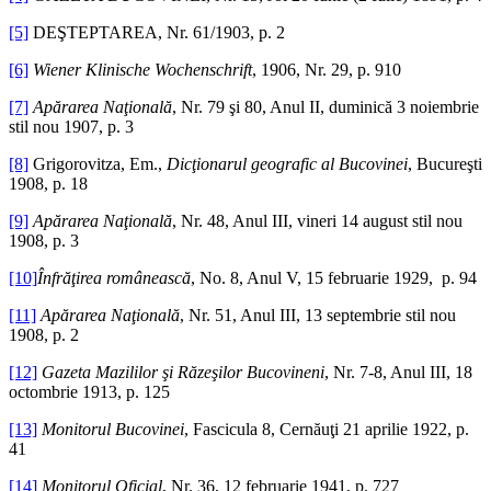
[5]
DEŞTEPTAREA, Nr. 61/1903, p. 2
[6]
Wiener Klinische Wochenschrift
, 1906, Nr. 29, p. 910
[7]
Apărarea Naţională
, Nr. 79 şi 80, Anul II, duminică 3 noiembrie
stil nou 1907, p. 3
[8]
Grigorovitza, Em.,
Dicţionarul geografic al Bucovinei
, Bucureşti
1908, p. 18
[9]
Apărarea Naţională
, Nr. 48, Anul III, vineri 14 august stil nou
1908, p. 3
[10]
Înfrăţirea românească
, No. 8, Anul V, 15 februarie 1929, p. 94
[11]
Apărarea Naţională
, Nr. 51, Anul III, 13 septembrie stil nou
1908, p. 2
[12]
Gazeta Mazililor şi Răzeşilor Bucovineni
, Nr. 7-8, Anul III, 18
octombrie 1913, p. 125
[13]
Monitorul Bucovinei
, Fascicula 8, Cernăuţi 21 aprilie 1922, p.
41
[14]
Monitorul Oficial
, Nr. 36, 12 februarie 1941, p. 727