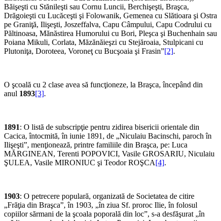
Băişeşti cu Stănileşti sau Cornu Luncii, Berchişeşti, Braşca,
Drăgoieşti cu Lucăceşti şi Folowanik, Gemenea cu Slătioara şi Ostra
pe Graniţă, Ilişeşti, Joszeffalva, Capu Câmpului, Capu Codrului cu
Păltinoasa, Mănăstirea Humorului cu Bori, Pleşca şi Buchenhain sau
Poiana Mikuli, Corlata, Măzănăieşzi cu Stejăroaia, Stulpicani cu
Plutoniţa, Doroteea, Voroneţ cu Bucşoaia şi Frasin”
[2]
.
O şcoală cu 2 clase avea să funcţioneze, la Braşca, începând din
anul
1893
[3]
.
1891
: O listă de subscripţie pentru zidirea bisericii orientale din
Cacica, întocmită, în iunie 1891, de „Niculaiu Bacinschi, paroch în
Ilişeşti”, menţionează, printre familiile din Braşca, pe: Luca
MĂRGINEAN, Terenti POPOVICI, Vasile GROSARIU, Niculaiu
ŞULEA, Vasile MIRONIUC şi Teodor ROŞCA
[4]
.
1903
: O petrecere populară, organizată de Societatea de citire
„Frăţia din Braşca”, în 1903, „în ziua Sf. proroc Ilie, în folosul
copiilor sărmani de la şcoala poporală din loc”, s-a desfăşurat „în