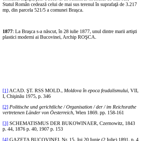
Statul Român cedează celui de mai sus terenul în suprafaţă de 3.217
mp, din parcela 521/5 a comunei Braşca.
1877
: La Braşca s-a născut, în 28 iulie 1877, unul dintre marii artişti
plastici moderni ai Bucovinei, Archip ROŞCA.
[1]
ACAD. ŞT. RSS MOLD.,
Moldova
în epoca feudalismului
, VII,
I, Chişinău 1975, p. 346
[2]
Politische und gerichtliche / Organisation / der / im Reichsrathe
vertretenen Länder von Öesterreich
, Wien 1869. pp. 158-161
[3]
SCHEMATISMUS DER BUKOWINAER, Czernowitz, 1843
p. 44, 1876 p. 40, 1907 p. 153
[4]
GAZETA BUCOVINEI, Nr. 15, Joi 20 Iunie (2 Iulie) 1891, p. 4