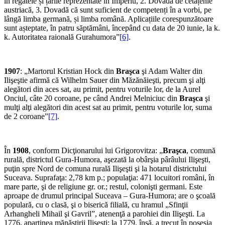
în regatele și țările reprezentate în Imperiu, 2. Dovadă de cetățenie
austriacă, 3. Dovadă că sunt suficient de competenți în a vorbi, pe
lângă limba germană, și limba română. Aplicațiile corespunzătoare
sunt așteptate, în patru săptămâni, începând cu data de 20 iunie, la k.
k. Autoritatea raională Gurahumora”
[6]
.
1907
: „Martorul Kristian Hock din
Braşca
şi Adam Walter din
Ilişeştie afirmă că Wilhelm Sauer din Măzănăieşti, precum şi alţi
alegători din aces sat, au primit, pentru voturile lor, de la Aurel
Onciul, câte 20 coroane, pe când Andrei Melniciuc din
Braşca
şi
mulţi alţi alegători din acest sat au primit, pentru voturile lor, suma
de 2 coroane”
[7]
.
În
1908
, conform Dicţionarului lui Grigorovitza: „
Braşca
, comună
rurală, districtul Gura-Humora, aşezată la obârşia pârâului Ilişeşti,
puţin spre Nord de comuna rurală Ilişeşti şi la hotarul districtului
Suceava. Suprafaţa: 2,78 km p.; popu­laţia: 471 locuitori români, în
mare parte, şi de religiune gr. or.; restul, colonişti germani. Este
aproape de drumul principal Suceava – Gura-Humora; are o şcoală
populară, cu o clasă, şi o biserică filială, cu hramul „Sfinţii
Arhangheli Mihail şi Gavril”, atenenţă a parohiei din Ilişeşti. La
1776, aparţinea mănăstirii Ilişeşti; la 1779, însă, a trecut în posesia