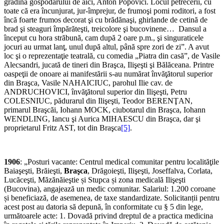
grădina gospodarului de aici, Anton Popovici. Locul petrecerii, cu
toate că era încunjurat, jur-împrejur, de frumoşi pomi roditori, a fost
încă foarte frumos decorat şi cu brădănaşi, ghirlande de cetină de
brad şi steaguri împărăteşti, treicolore şi bucovinene… Dansul a
început cu hora străbună, cam după 2 oare p.m., şi singuraticele
jocuri au urmat lanţ, unul după altul, până spre zori de zi”. A avut
loc şi o reprezentaţie teatrală, cu comedia „Piatra din casă”, de Vasile
Alecsandri, jucată de tineri din Braşca, Ilişeşti şi Bălăceana. Printre
oaspeţii de onoare ai manifestării s-au numărat învăţătorul superior
din Braşca, Vasile NAHAICIUC, parohul Ilie cav. de
ANDRUCHOVICI, învăţătorul superior din Ilişeşti, Petru
COLESNIUC, pădurarul din Ilişeşti, Teodor BERENŢAN,
primarul Braşcăi, Iohann MOCK, ciubotarul din Braşca, Iohann
WENDLING, Iancu şi Aurica MIHAESCU din Braşca, dar şi
proprietarul Fritz AST, tot din Braşca
[5]
.
1906
: „Posturi vacante: Centrul medical comunitar pentru localităţile
Baiaşeşti, Brăieşti,
Braşca
, Drăgoieşti, Ilişeşti, Joseffalva, Corlata,
Lucăceşti, Măzănăieştie și Stupca și zona medicală Ilişeşti
(Bucovina), angajează un medic comunitar. Salariul: 1.200 coroane
și beneficiază, de asemenea, de taxe standardizate. Solicitanții pentru
acest post au datoria să depună, în conformitate cu § 5 din lege,
următoarele acte: 1. Dovadă privind dreptul de a practica medicina