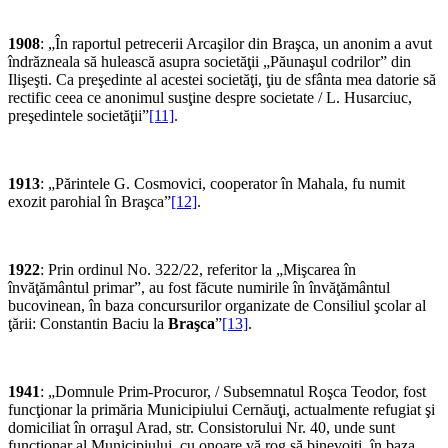
1908
: „În raportul petrecerii Arcaşilor din Braşca, un anonim a avut
îndrăzneala să hulească asupra societăţii „Păunaşul codrilor” din
Ilişeşti. Ca preşedinte al acestei societăţi, ţiu de sfânta mea datorie să
rectific ceea ce anonimul susţine despre societate / L. Husarciuc,
preşedintele societăţii”
[11]
.
1913
: „Părintele G. Cosmovici, cooperator în Mahala, fu numit
exozit parohial în Braşca”
[12]
.
1922
: Prin ordinul No. 322/22, referitor la „Mişcarea în
învăţământul primar”, au fost făcute numirile în învăţământul
bucovinean, în baza concursurilor organizate de Consiliul şcolar al
ţării: Constantin Baciu la
Braşca
”
[13]
.
1941
: „Domnule Prim-Procuror, / Subsemnatul Roşca Teodor, fost
funcţionar la primăria Municipiului Cernăuţi, actualmente refugiat şi
domiciliat în orraşul Arad, str. Consistorului Nr. 40, unde sunt
funcţionar al Municipiului, cu onoare vă rog să binevoiţi, în baza