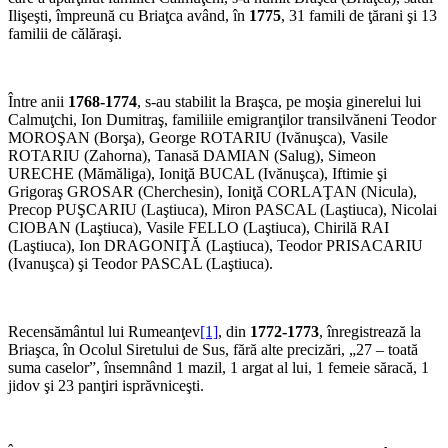
Ilişeşti, împreună cu Briaţca având, în
1775
, 31 famili de ţărani şi 13
familii de călăraşi.
Între anii
1768-1774
, s-au stabilit la Braşca, pe moşia ginerelui lui
Calmuţchi, Ion Dumitraş, familiile emigranţilor transilvăneni Teodor
MOROŞAN (Borşa), George ROTARIU (Ivănuşca), Vasile
ROTARIU (Zahorna), Tanasă DAMIAN (Salug), Simeon
URECHE (Mămăliga), Ioniţă BUCAL (Ivănuşca), Iftimie şi
Grigoraş GROSAR (Cherchesin), Ioniţă CORLAŢAN (Nicula),
Precop PUŞCARIU (Laştiuca), Miron PASCAL (Laştiuca), Nicolai
CIOBAN (Laştiuca), Vasile FELLO (Laştiuca), Chirilă RAI
(Laştiuca), Ion DRAGONIŢĂ (Laştiuca), Teodor PRISACARIU
(Ivanuşca) şi Teodor PASCAL (Laştiuca).
Recensământul lui Rumeanţev
[1]
, din
1772-1773
, înregistrează la
Briaşca, în Ocolul Siretului de Sus, fără alte precizări, „27 – toată
suma caselor”, însemnând 1 mazil, 1 argat al lui, 1 femeie săracă, 1
jidov şi 23 panţiri isprăvniceşti.