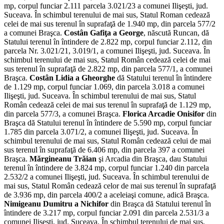
mp, corpul funciar 2.111 parcela 3.021/23 a comunei Ilişeşti, jud.
Suceava. În schimbul terenului de mai sus, Statul Roman cedează
celei de mai sus terenul în suprafaţă de 1.940 mp, din parcela 577/2
a comunei Braşca.
Costân Gafiţa a George
, născută Runcan, dă
Statului terenul în întindere de 2.822 mp, corpul funciar 2.112, din
parcela Nr. 3.021/21, 3.019/1, a comunei Ilişeşti, jud. Suceava. În
schimbul terenului de mai sus, Statul Român cedează celei de mai
sus terenul în suprafaţă de 2.822 mp, din parcela 577/1, a comunei
Braşca.
Costân Lidia a Gheorghe
dă Statului terenul în întindere
de 1.129 mp, corpul funciar 1.069, din parcela 3.018 a comunei
Ilişeşti, jud. Suceava. În schimbul terenului de mai sus, Statul
Român cedează celei de mai sus terenul în suprafaţă de 1.129 mp,
din parcela 577/3, a comunei Braşca.
Florica Arcadie Onisifor
din
Braşca dă Statului terenul în întindere de 5.590 mp, corpul funciar
1.785 din parcela 3.071/2, a comunei Ilişeşti, jud. Suceava. În
schimbul terenului de mai sus, Statul Român cedează celui de mai
sus terenul în suprafaţă de 6.406 mp, din parcela 397 a comunei
Braşca.
Mărgineanu Trăian
şi Arcadia din Braşca, dau Statului
terenul în întindere de 3.824 mp, corpul funciar 1.240 din parcela
2.532/2 a comunei Ilişeşti, jud. Suceava. În schimbul terenului de
mai sus, Statul Român cedează celor de mai sus terenul în suprafaţă
de 3.936 mp, din parcela 400/2 a aceleiaşi comune, adică Braşca.
Nimigeanu Dumitru a Nichifor
din Braşca dă Statului terenul în
întindere de 3.217 mp, corpul funciar 2.091 din parcela 2.531/3 a
comunei Ilişeşti, jud. Suceava. În schimbul terenului de mai sus,