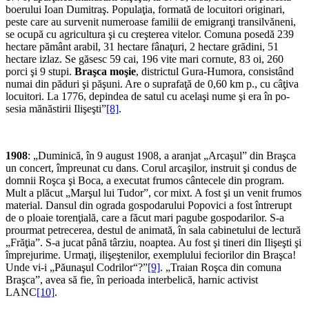
boerului Ioan Dumitraş. Populaţia, formată de locui­tori originari,
peste care au survenit numeroase familii de emigranţi transilvăneni,
se ocupă cu agricultura şi cu creş­terea vitelor. Comuna posedă 239
hectare pământ arabil, 31 hectare fânaţuri, 2 hectare grădini, 51
hectare izlaz. Se găsesc 59 cai, 196 vite mari cornute, 83 oi, 260
porci şi 9 stupi.
Braşca
moşie
, districtul Gura-Humora, consistând
numai din păduri şi păşuni. Are o suprafaţă de 0,60 km p., cu câţiva
locuitori. La 1776, depindea de satul cu acelaşi nume şi era în po­
sesia mănăstirii Ilişeşti”
[8]
.
1908
: „Duminică, în 9 august 1908, a aranjat „Arcaşul” din Braşca
un concert, împreunat cu dans. Corul arcaşilor, instruit şi condus de
domnii Roşca şi Boca, a executat frumos cântecele din program.
Mult a plăcut „Marşul lui Tudor”, cor mixt. A fost şi un venit frumos
material. Dansul din ograda gospodarului Popovici a fost întrerupt
de o ploaie torenţială, care a făcut mari pagube gospodarilor. S-a
prourmat petrecerea, destul de animată, în sala cabinetului de lectură
„Frăţia”. S-a jucat până târziu, noaptea. Au fost şi tineri din Ilişeşti şi
împrejurime. Urmaţi, ilişeştenilor, exemplului feciorilor din Braşca!
Unde vi-i „Păunaşul Codrilor“?”
[9]
. „Traian Roşca din comuna
Braşca”, avea să fie, în perioada interbelică, harnic activist
LANC
[10]
.