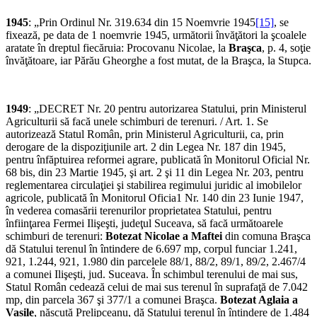
1945
: „Prin Ordinul Nr. 319.634 din 15 Noemvrie 1945
[15]
, se
fixează, pe data de 1 noemvrie 1945, următorii învăţători la şcoalele
aratate în dreptul fiecăruia: Procovanu Nicolae, la
Braşca
, p. 4, soţie
învăţătoare, iar Părău Gheorghe a fost mutat, de la Braşca, la Stupca.
1949
: „DECRET Nr. 20 pentru autorizarea Statului, prin Ministerul
Agriculturii să facă unele schimburi de terenuri. / Art. 1. Se
autorizează Statul Român, prin Ministerul Agriculturii, ca, prin
derogare de la dispoziţiunile art. 2 din Legea Nr. 187 din 1945,
pentru înfăptuirea reformei agrare, publicată în Monitorul Oficial Nr.
68 bis, din 23 Martie 1945, şi art. 2 şi 11 din Legea Nr. 203, pentru
reglementarea circulaţiei şi stabilirea regimului juridic al imobilelor
agricole, publicată în Monitorul Oficia1 Nr. 140 din 23 Iunie 1947,
în vederea comasării terenurilor proprietatea Statului, pentru
înfiinţarea Fermei Ilişeşti, judeţul Suceava, să facă următoarele
schimburi de terenuri:
Botezat Nicolae a Maftei
din comuna Braşca
dă Statului terenul în întindere de 6.697 mp, corpul funciar 1.241,
921, 1.244, 921, 1.980 din parcelele 88/1, 88/2, 89/1, 89/2, 2.467/4
a comunei Ilişeşti, jud. Suceava. În schimbul terenului de mai sus,
Statul Român cedează celui de mai sus terenul în suprafaţă de 7.042
mp, din parcela 367 şi 377/1 a comunei Braşca.
Botezat Aglaia a
Vasile
, născută Prelipceanu, dă Statului terenul în întindere de 1.484