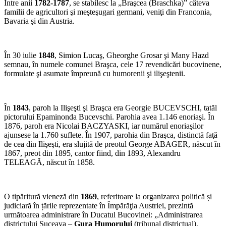
Între anii
1782-1787
, se stabilesc la „Braşcea (Braschka)” câteva
familii de agricultori şi meşteşugari germani, veniţi din Franconia,
Bavaria şi din Austria.
În 30 iulie
1848
, Simion Lucaş, Gheorghe Grosar şi Many Hazd
semnau, în numele comunei Braşca, cele 17 revendicări bucovinene,
formulate şi asumate împreună cu humorenii şi ilişeştenii.
În
1843
, paroh la Ilişeşti şi Braşca era Georgie BUCEVSCHI, tatăl
pictorului Epaminonda Bucevschi. Parohia avea 1.146 enoriaşi. În
1876, paroh era Nicolai BACZYASKI, iar numărul enoriaşilor
ajunsese la 1.760 suflete. În 1907, parohia din Braşca, distinctă faţă
de cea din Ilişeşti, era slujită de preotul George ABAGER, născut în
1867, preot din 1895, cantor fiind, din 1893, Alexandru
TELEAGĂ, născut în 1858.
O tipăritură vieneză din
1869
, referitoare la organizarea politică și
judiciară în țările reprezentate în Împărăţia Austriei, prezintă
următoarea administrare în Ducatul Bucovinei: „Administrarea
districtului Suceava –
Gura Humorului
(tribunal districtual),