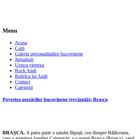
Menu
Acasa
Carti
Galeria personalitatilor bucovinene
Jurnalism
Urzica vieneza
Rock Andi
Rubrica lui Andi
Contact
Categorii
Povestea aşezărilor bucovinene (revăzută): Braşca
BRAŞCA.
A patra parte a satului Ilişeşti, cea dinspre Bălăceana,
care a aparţinut familiei Calmuţchi, s-a numit Braşca (Briaţca), satul