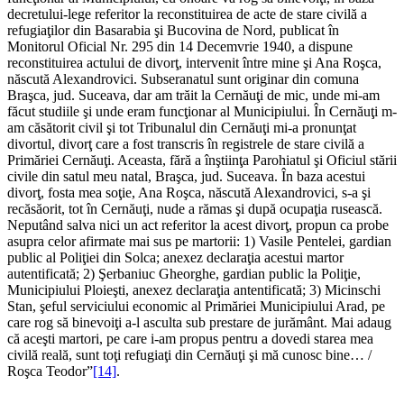
decretului-lege referitor la reconstituirea de acte de stare civilă a
refugiaţilor din Basarabia şi Bucovina de Nord, publicat în
Monitorul Oficial Nr. 295 din 14 Decemvrie 1940, a dispune
reconstituirea actului de divorţ, intervenit între mine şi Ana Roşca,
născută Alexandrovici. Subseranatul sunt originar din comuna
Braşca, jud. Suceava, dar am trăit la Cernăuţi de mic, unde mi-am
făcut studiile şi unde eram funcţionar al Municipiului. În Cernăuţi m-
am căsătorit civil şi tot Tribunalul din Cernăuţi mi-a pronunţat
divortul, divorţ care a fost transcris în registrele de stare civilă a
Primăriei Cernăuţi. Aceasta, fără a înştiinţa Parohiatul şi Oficiul stării
civile din satul meu natal, Braşca, jud. Suceava. În baza acestui
divorţ, fosta mea soţie, Ana Roşca, născută Alexandrovici, s-a şi
recăsăorit, tot în Cernăuţi, nude a rămas şi după ocupaţia rusească.
Neputând salva nici un act referitor la acest divorţ, propun ca probe
asupra celor afirmate mai sus pe martorii: 1) Vasile Pentelei, gardian
public al Poliţiei din Solca; anexez declaraţia acestui martor
autentificată; 2) Şerbaniuc Gheorghe, gardian public la Poliţie,
Municipiului Ploieşti, anexez declaraţia antentificată; 3) Micinschi
Stan, şeful serviciului economic al Primăriei Municipiului Arad, pe
care rog să binevoiţi a-l asculta sub prestare de jurământ. Mai adaug
că aceşti martori, pe care i-am propus pentru a dovedi starea mea
civilă reală, sunt toţi refugiaţi din Cernăuţi şi mă cunosc bine… /
Roşca Teodor”
[14]
.