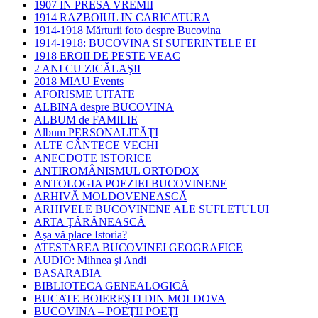
1907 IN PRESA VREMII
1914 RAZBOIUL IN CARICATURA
1914-1918 Mărturii foto despre Bucovina
1914-1918: BUCOVINA SI SUFERINTELE EI
1918 EROII DE PESTE VEAC
2 ANI CU ZICĂLAŞII
2018 MIAU Events
AFORISME UITATE
ALBINA despre BUCOVINA
ALBUM de FAMILIE
Album PERSONALITĂŢI
ALTE CÂNTECE VECHI
ANECDOTE ISTORICE
ANTIROMÂNISMUL ORTODOX
ANTOLOGIA POEZIEI BUCOVINENE
ARHIVĂ MOLDOVENEASCĂ
ARHIVELE BUCOVINENE ALE SUFLETULUI
ARTA ŢĂRĂNEASCĂ
Aşa vă place Istoria?
ATESTAREA BUCOVINEI GEOGRAFICE
AUDIO: Mihnea şi Andi
BASARABIA
BIBLIOTECA GENEALOGICĂ
BUCATE BOIEREŞTI DIN MOLDOVA
BUCOVINA – POEŢII POEŢI