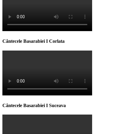
Cântecele Basarabiei I Corlata
Cântecele Basarabiei I Suceava