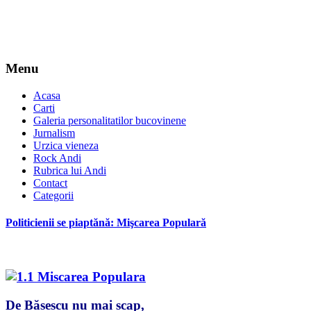
Menu
Acasa
Carti
Galeria personalitatilor bucovinene
Jurnalism
Urzica vieneza
Rock Andi
Rubrica lui Andi
Contact
Categorii
Politicienii se piaptănă: Mişcarea Populară
De Băsescu nu mai scap,