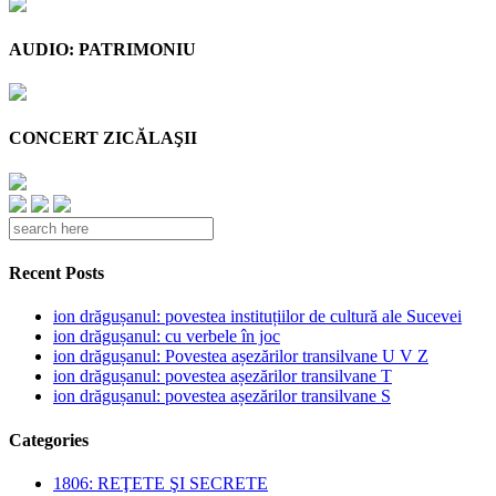
AUDIO: PATRIMONIU
CONCERT ZICĂLAŞII
Recent Posts
ion drăgușanul: povestea instituțiilor de cultură ale Sucevei
ion drăgușanul: cu verbele în joc
ion drăgușanul: Povestea așezărilor transilvane U V Z
ion drăgușanul: povestea așezărilor transilvane T
ion drăgușanul: povestea așezărilor transilvane S
Categories
1806: REŢETE ŞI SECRETE