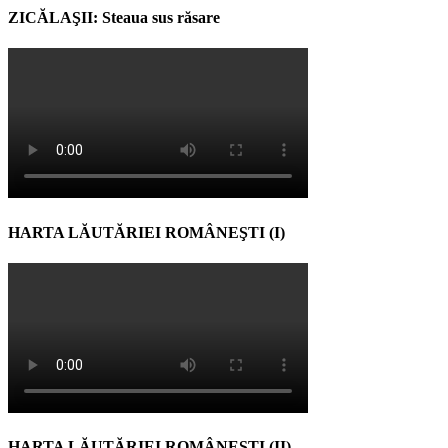
ZICĂLAŞII: Steaua sus răsare
HARTA LĂUTĂRIEI ROMÂNEŞTI (I)
HARTA LĂUTĂRIEI ROMÂNEŞTI (II)