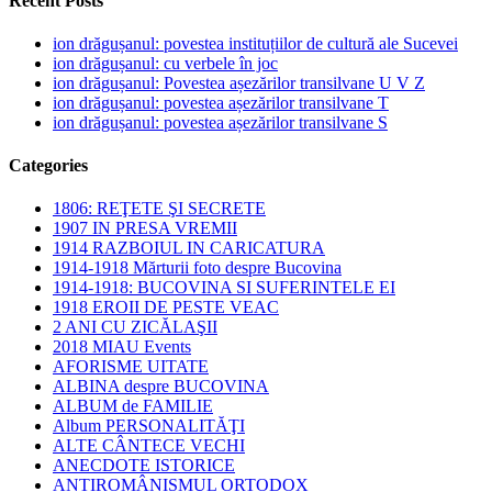
Recent Posts
ion drăgușanul: povestea instituțiilor de cultură ale Sucevei
ion drăgușanul: cu verbele în joc
ion drăgușanul: Povestea așezărilor transilvane U V Z
ion drăgușanul: povestea așezărilor transilvane T
ion drăgușanul: povestea așezărilor transilvane S
Categories
1806: REŢETE ŞI SECRETE
1907 IN PRESA VREMII
1914 RAZBOIUL IN CARICATURA
1914-1918 Mărturii foto despre Bucovina
1914-1918: BUCOVINA SI SUFERINTELE EI
1918 EROII DE PESTE VEAC
2 ANI CU ZICĂLAŞII
2018 MIAU Events
AFORISME UITATE
ALBINA despre BUCOVINA
ALBUM de FAMILIE
Album PERSONALITĂŢI
ALTE CÂNTECE VECHI
ANECDOTE ISTORICE
ANTIROMÂNISMUL ORTODOX