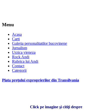
Menu
Acasa
Carti
Galeria personalitatilor bucovinene
Jurnalism
Urzica vieneza
Rock Andi
Rubrica lui Andi
Contact
Categorii
Plata preţului exproprierilor din Transilvania
Click pe imagine şi citiţi despre