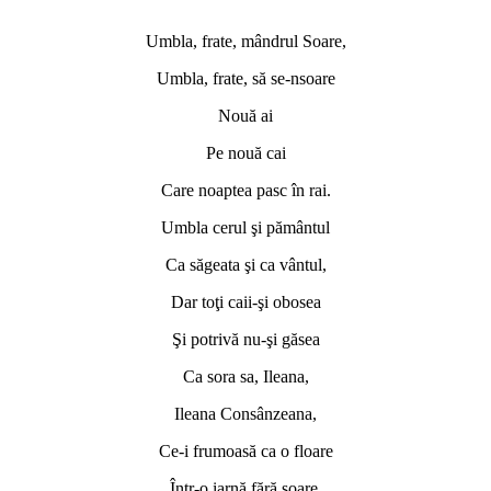
*
Umbla, frate, mândrul Soare,
Umbla, frate, să se-nsoare
Nouă ai
Pe nouă cai
Care noaptea pasc în rai.
Umbla cerul şi pământul
Ca săgeata şi ca vântul,
Dar toţi caii-şi obosea
Şi potrivă nu-şi găsea
Ca sora sa, Ileana,
Ileana Consânzeana,
Ce-i frumoasă ca o floare
Într-o iarnă fără soare.