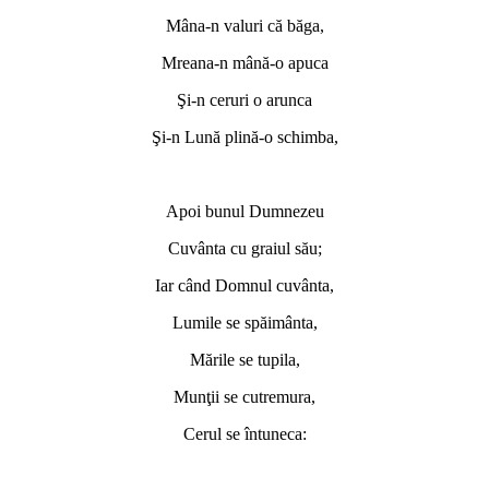
Mâna-n valuri că băga,
Mreana-n mână-o apuca
Şi-n ceruri o arunca
Şi-n Lună plină-o schimba,
*
Apoi bunul Dumnezeu
Cuvânta cu graiul său;
Iar când Domnul cuvânta,
Lumile se spăimânta,
Mările se tupila,
Munţii se cutremura,
Cerul se întuneca:
*