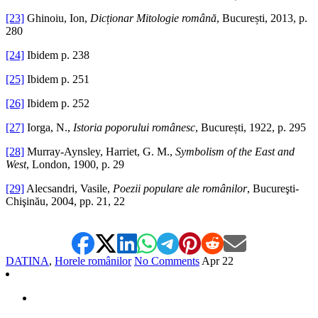
[23]
Ghinoiu, Ion,
Dicționar Mitologie română
, București, 2013, p.
280
[24]
Ibidem p. 238
[25]
Ibidem p. 251
[26]
Ibidem p. 252
[27]
Iorga, N.,
Istoria poporului românesc
, București, 1922, p. 295
[28]
Murray-Aynsley, Harriet, G. M.,
Symbolism of the East and
West
, London, 1900, p. 29
[29]
Alecsandri, Vasile,
Poezii populare ale românilor
, Bucureşti-
Chişinău, 2004, pp. 21, 22
DATINA
,
Horele românilor
No Comments
Apr
22