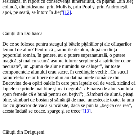
sesizează, în raport cu consecvenţa itinerariului, că piţărăii „din Jieţ
colindă, dintotdeauna, prin Molivis, prin Popi şi prin Androneşti,
apoi, pe seară, se întorc în Jieţ”
[12]
.
Căiuţii din Dolhasca
De ce se folosea pentru steagul şi bâtele piţărăilor şi ale căluşarilor
lemnul de alun? Pentru că „ramurile de alun, după credinţa
poporului român, în genere, au o putere supranaturală, o pu­tere
magică, şi mai cu seamă asupra tuturor şerpilor şi a spiritelor celor
necurate”, un „pumn de alune numindu-se căluşer”, iar toate
componentele alunului erau sacre, în credinţele vechi: „Cu sucul
rămurelelor celor tinere de alun au datină unele românce din
Bucovina de-a opări oalele în care pun laptele cel de vacă, zicând că
laptele se prinde mai bine şi mai degrabă. / Floarea de alun sau tufa
spun femeile că e bună pentru cei beţivi”; „Sâmburi de alună, pisaţi
bine, sâmburi de bostan şi sămânţă de mac, amestecate toate, la unu
loc cu groscior de vacă şi-ncălzite, dacă se pun la „beşica cea rea”,
acesta îndată se coace, sparge şi se trece”
[13]
.
Căiuţii din Drăguşeni