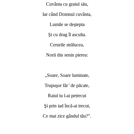
Cuvânta cu graiul său,
Iar când Domnul cuvânta,
Lumile se deştepta
Şi cu drag îl asculta.
Cerurile strălucea,
Norii din senin pierea:
*
„Soare, Soare luminate,
Trupuşor făr’ de păcate,
Raiul tu l-ai petrecut
Şi prin iad încă-ai trecut,
Ce mai zice gândul tău?”.
*