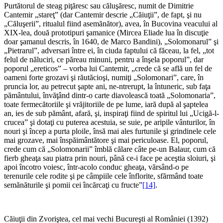
Purtătorul de steag piţăresc sau căluşăresc, numit de Dimitrie
Cantemir „stareţ” (dar Cantemir descrie „Căiuţii”, de fapt, şi nu
„Căluşerii”, ritualul fiind asemănător), avea, în Bucovina veacului al
XIX-lea, două prototipuri şamanice (Mircea Eliade lua în discuţie
doar şamanul descris, în 1640, de Marco Bandini), „Solomonarul” şi
„Pietrarul”, adversari între ei, în ciuda faptului că făceau, la fel, „tot
felul de năluciri, ce păreau minuni, pentru a înşela poporul”, dar
poporul „ereticos” – vorba lui Cantemir, „crede că se află un fel de
oameni forte grozavi şi răutăcioşi, numiţi „Solomo­nari”, care, în
pruncia lor, au petrecut şapte ani, ne-ntrerupt, la întuneric, sub faţa
pământului, învăţând dintr-o carte diavolească toată „Solomonaria”,
toate fermecătoriile şi vrăjitoriile de pe lume, iară după al şaptelea
an, ies de sub pământ, afară, şi, inspiraţi fiind de spiritul lui „Ucigă-l-
crucea” şi dotaţi cu puterea acestuia, se suie, pe aripile vânturilor, în
nouri şi încep a purta ploile, însă mai ales furtunile şi grindinele cele
mai grozave, mai înspăimântătore şi mai periculoase. El, poporul,
crede cum că „Solomonarii” îmblă călare câte pe-un Balaur, cum că
fierb gheaţa sau piatra prin nouri, până ce-i face pe aceştia sloiuri, şi
apoi încotro voiesc, într-acolo conduc gheaţa, vărsând-o pe
terenurile cele rodite şi pe câmpiile cele înflorite, sfărmând toate
semănăturile şi pomii cei încărcaţi cu fructe”
[14]
.
Căiuţii din Zvoriştea, cel mai vechi Bucureşti al României (1392)