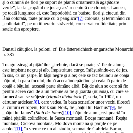
şi o cunună de flori pe suport de plantă ornamentală agăţătoare
verde”, iar la „capătul de jos aşează o centură de clopoţei. Lancea,
pe toată lungimea ei, este împodobită cu batiste, flori şi ciucuri din
lână colorată, toate prinse cu o panglică”
[7]
colorată, şi terminând cu
„colindatul”, pe un itinerariu străvechi, conservat cu fidelitate, prin
satele din apropiere.
Dansul căiuţilor, la poloni, cf. Die österreichisch-ungarische Monarch
p. 385
Toiagul-steag al piţărăilor „trebuie, dacă se poate, să fie de alun şi
este împistrit negru şi alb. Împistritura curge, înfăşurându-se, de jos,
în sus, ca un şarpe, în fâşii negre şi albe; cele se fac belindu-se coaja
băţului, la para focului, după aceea îndepărtând şi cealaltă parte de
coajă a băţului, această parte rămâne albă. Băţ de alun se cere să fie
pentru aceea căci de alun trebuie să fie şi joarda (nuiaua), cu care se
farmecă sau se vrăjeşte (
virgula divinatoria
)”, scria, în 1902, un
cărturar ardelean
[8]
, care vedea, în baza scrierilor unor vechi filosofi
ai culturii europeni, Rink sau Noik, fie „băţul lui Bachus”
[9]
, fie
„băţul lui Ianus” (
Stab de Janus
)
[10]
, băţul de alun „ce-l poartă în
mână piţărăii colindători, la Sasca montană, Bocşa montană, Reşiţa
montană, Ciclova montană, Moldova montană şi părţile de pe
acolo”
[11]
, în vreme ce un alt studiu, semnat de Gabriela Barbu,