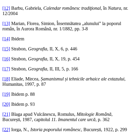
[12]
Barbu, Gabriela,
Calendar românesc tradiţional
, în
Natura
, nr.
12/2004
[13]
Marian, Florea, Simion, Însemnătatea „alunului” la poporul
român, în Aurora Română, nr. 1/1882, pp. 3-8
[14]
Ibidem
[15]
Strabon,
Geografia
, II, X, 6, p. 446
[16]
Strabon,
Geografia
, II, X, 19, p. 454
[17]
Strabon,
Geografia
, II, III, 5, p. 166
[18]
Eliade, Mircea,
Șamanismul și tehnicile arhaice ale extazului
,
Humanitas, 1997, p. 87
[19]
Ibidem p. 88
[20]
Ibidem p. 93
[21]
Blaga apud Vulcănescu, Romulus,
Mitologie Română
,
București, 1987, capitolul
11. Imanentul care urcă
, p. 362
[22]
Iorga, N.,
Istoria poporului românesc
, București, 1922, p. 299