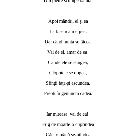
Din pietre scumpe bătută.
*
Apoi mândri, el şi ea
La biserică mergea,
Dar când nunta se făcea,
Vai de el, amar de ea!
Candelele se stingea,
Clopotele se dogea,
Sfinţii faţa-şi ascundea,
Preoţi în genunchi cădea.
*
Iar mireasa, vai de ea!,
Frig de moarte-o cuprindea
Căci o mână se-ntindea