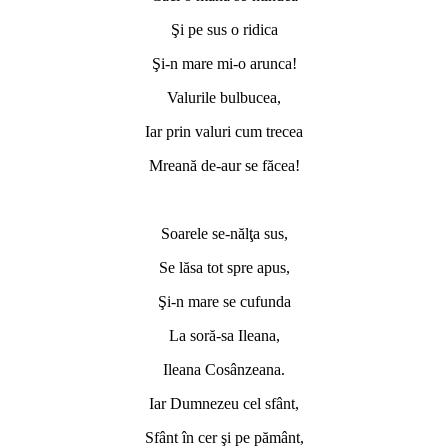
Şi pe sus o ridica
Şi-n mare mi-o arunca!
Valurile bulbucea,
Iar prin valuri cum trecea
Mreană de-aur se făcea!
*
Soarele se-nălţa sus,
Se lăsa tot spre apus,
Şi-n mare se cufunda
La soră-sa Ileana,
Ileana Cosânzeana.
Iar Dumnezeu cel sfânt,
Sfânt în cer şi pe pământ,