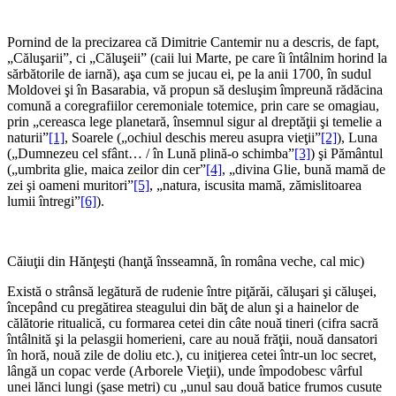
*
Pornind de la precizarea că Dimitrie Cantemir nu a descris, de fapt,
„Căluşarii”, ci „Căluşeii” (caii lui Marte, pe care îi întâlnim horind la
sărbătorile de iarnă), aşa cum se jucau ei, pe la anii 1700, în sudul
Moldovei şi în Basarabia, vă propun să desluşim împreună rădăcina
comună a coregrafiilor ceremoniale totemice, prin care se omagiau,
prin „cereasca lege planetară, însemnul sigur al dreptăţii şi temelie a
naturii”
[1]
, Soarele („ochiul deschis mereu asupra vieţii”
[2]
), Luna
(„Dumnezeu cel sfânt… / în Lună plină-o schimba”
[3]
) şi Pământul
(„umbrita glie, maica zeilor din cer”
[4]
, „divina Glie, bună mamă de
zei şi oameni muritori”
[5]
, „natura, iscusita mamă, zămislitoarea
lumii întregi”
[6]
).
Căiuţii din Hănţeşti (hanţă însseamnă, în româna veche, cal mic)
Există o strânsă legătură de rudenie între piţărăi, căluşari şi căluşei,
începând cu pregătirea steagului din băţ de alun şi a hainelor de
călătorie ritualică, cu formarea cetei din câte nouă tineri (cifra sacră
întâlnită şi la pelasgii homerieni, care au nouă frăţii, nouă dansatori
în horă, nouă zile de doliu etc.), cu iniţierea cetei într-un loc secret,
lângă un copac verde (Arborele Vieţii), unde împodobesc vârful
unei lănci lungi (şase metri) cu „unul sau două batice frumos cusute