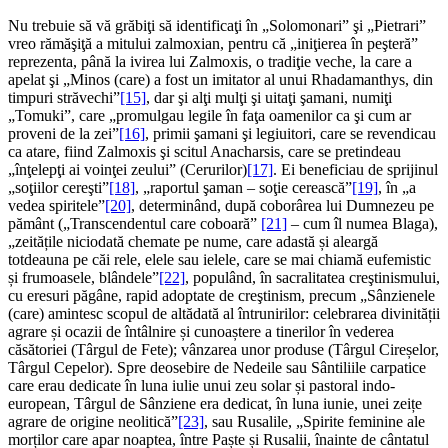
Nu trebuie să vă grăbiţi să identificaţi în „Solomonari” şi „Pietrari”
vreo rămăşiţă a mitului zalmoxian, pentru că „iniţierea în peşteră”
reprezenta, până la ivirea lui Zalmoxis, o tradiţie veche, la care a
apelat şi „Minos (care) a fost un imitator al unui Rhadamanthys, din
timpuri străvechi”
[15]
, dar şi alţi mulţi şi uitaţi şamani, numiţi
„Tomuki”, care „promulgau legile în faţa oamenilor ca şi cum ar
proveni de la zei”
[16]
, primii şamani şi legiuitori, care se revendicau
ca atare, fiind Zalmoxis şi scitul Anacharsis, care se pretindeau
„înţelepţi ai voinţei zeului” (Cerurilor)
[17]
. Ei beneficiau de sprijinul
„soţiilor cereşti”
[18]
, „raportul şaman – soţie cerească”
[19]
, în „a
vedea spiritele”
[20]
, determinând, după coborârea lui Dumnezeu pe
pământ („Transcendentul care coboară”
[21]
– cum îl numea Blaga),
„zeitățile niciodată chemate pe nume, care adastă și aleargă
totdeauna pe căi rele, elele sau ielele, care se mai chiamă eufemistic
și frumoasele, blândele”
[22]
, populând, în sacralitatea creştinismului,
cu eresuri păgâne, rapid adoptate de creştinism, precum „Sânzienele
(care) amintesc scopul de altădată al întrunirilor: celebrarea divinității
agrare și ocazii de întâlnire și cunoaștere a tinerilor în vederea
căsătoriei (Târgul de Fete); vânzarea unor produse (Târgul Cireșelor,
Târgul Cepelor). Spre deosebire de Nedeile sau Sântiliile carpatice
care erau dedicate în luna iulie unui zeu solar și pastoral indo-
european, Târgul de Sânziene era dedicat, în luna iunie, unei zeițe
agrare de origine neolitică”
[23]
, sau Rusalile, „Spirite feminine ale
morților care apar noaptea, între Paște și Rusalii, înainte de cântatul