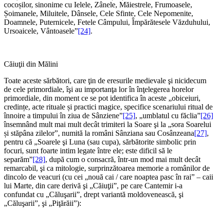
cocoșilor, sinonime cu Ielele, Zânele, Măiestrele, Frumoasele,
Șoimanele, Miluitele, Dânsele, Cele Sfinte, Cele Nepomenite,
Doamnele, Puternicele, Fetele Câmpului, Împărătesele Văzduhului,
Ursoaicele, Vântoasele”
[24]
.
Căiuţii din Mălini
Toate aceste sărbători, care ţin de eresurile medievale şi nicidecum
de cele primordiale, îşi au importanţa lor în înţelegerea horelor
primordiale, din moment ce se pot identifica în aceste „obiceiuri,
credințe, acte rituale și practici magice, specifice scenariului ritual de
înnoire a timpului în ziua de Sânziene”
[25]
, „umblatul cu făclia”
[26]
însemnând mult mai mult decât trimiteri la Soare şi la „sora Soarelui
și stăpâna zilelor”, numită la români Sânziana sau Cosânzeana
[27]
,
pentru că „Soarele şi Luna (sau cupa), sărbătorite simbolic prin
focuri, sunt foarte intim legate între ele; este dificil să le
separăm”
[28]
, după cum o consacră, într-un mod mai mult decât
remarcabil, şi ca mitologie, surprinzătoarea memorie a românilor de
dincolo de veacuri (cu cei „nouă cai / care noaptea pasc în rai” – caii
lui Marte, din care derivă şi „Căiuţii”, pe care Cantemir i-a
confundat cu „Căluşarii”, drept variantă moldovenească, şi
„Căluşarii”, şi „Piţărăii”):