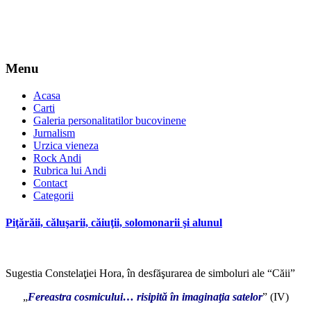
Menu
Acasa
Carti
Galeria personalitatilor bucovinene
Jurnalism
Urzica vieneza
Rock Andi
Rubrica lui Andi
Contact
Categorii
Piţărăii, căluşarii, căiuţii, solomonarii şi alunul
Sugestia Constelaţiei Hora, în desfăşurarea de simboluri ale “Căii”
„
Fereastra cosmicului… risipită în imaginaţia satelor
” (IV)