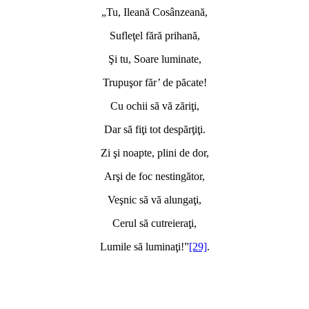
„Tu, Ileană Cosânzeană,
Sufleţel fără prihană,
Şi tu, Soare luminate,
Trupuşor făr’ de păcate!
Cu ochii să vă zăriţi,
Dar să fiţi tot despărţiţi.
Zi şi noapte, plini de dor,
Arşi de foc nestingător,
Veşnic să vă alungaţi,
Cerul să cutreieraţi,
Lumile să luminaţi!”
[29]
.
*
*