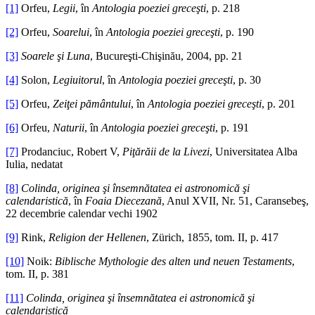
[1]
Orfeu,
Legii
, în
Antologia poeziei greceşti
, p. 218
[2]
Orfeu,
Soarelui
, în
Antologia poeziei greceşti
, p. 190
[3]
Soarele şi Luna
, Bucureşti-Chişinău, 2004, pp. 21
[4]
Solon,
Legiuitorul
, în
Antologia poeziei greceşti
, p. 30
[5]
Orfeu,
Zeiţei pământului
, în
Antologia poeziei greceşti
, p. 201
[6]
Orfeu,
Naturii
, în
Antologia poeziei greceşti
, p. 191
[7]
Prodanciuc, Robert V,
Piţărăii de la Livezi
, Universitatea Alba
Iulia, nedatat
[8]
Colinda, originea şi însemnătatea ei astronomică şi
calendaristică
, în
Foaia Diecezană
, Anul XVII, Nr. 51, Caransebeş,
22 decembrie calendar vechi 1902
[9]
Rink,
Religion der Hellenen
, Zürich, 1855, tom. II, p. 417
[10]
Noik:
Biblische Mythologie des alten und neuen Testaments
,
tom. II, p. 381
[11]
Colinda, originea şi însemnătatea ei astronomică şi
calendaristică