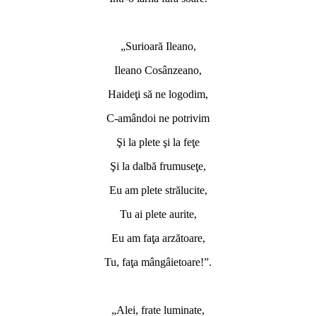
*
„Surioară Ileano,
Ileano Cosânzeano,
Haideţi să ne logodim,
C-amândoi ne potrivim
Şi la plete şi la feţe
Şi la dalbă frumuseţe,
Eu am plete strălucite,
Tu ai plete aurite,
Eu am faţa arzătoare,
Tu, faţa mângâietoare!”.
*
„Alei, frate luminate,