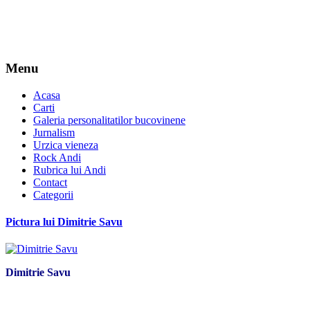
Menu
Acasa
Carti
Galeria personalitatilor bucovinene
Jurnalism
Urzica vieneza
Rock Andi
Rubrica lui Andi
Contact
Categorii
Pictura lui Dimitrie Savu
Dimitrie Savu
*