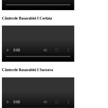
Cântecele Basarabiei I Corlata
Cântecele Basarabiei I Suceava