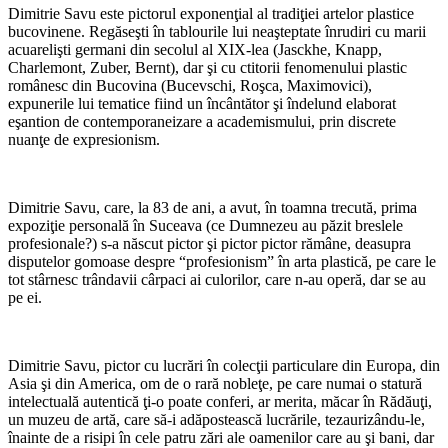
Dimitrie Savu este pictorul exponenţial al tradiţiei artelor plastice
bucovinene. Regăseşti în tablourile lui neaşteptate înrudiri cu marii
acuarelişti germani din secolul al XIX-lea (Jasckhe, Knapp,
Charlemont, Zuber, Bernt), dar şi cu ctitorii fenomenului plastic
românesc din Bucovina (Bucevschi, Roşca, Maximovici),
expunerile lui tematice fiind un încântător şi îndelund elaborat
eşantion de contemporaneizare a academismului, prin discrete
nuanţe de expresionism.
*
Dimitrie Savu, care, la 83 de ani, a avut, în toamna trecută, prima
expoziţie personală în Suceava (ce Dumnezeu au păzit breslele
profesionale?) s-a născut pictor şi pictor pictor rămâne, deasupra
disputelor gomoase despre “profesionism” în arta plastică, pe care le
tot stârnesc trândavii cârpaci ai culorilor, care n-au operă, dar se au
pe ei.
*
Dimitrie Savu, pictor cu lucrări în colecţii particulare din Europa, din
Asia şi din America, om de o rară nobleţe, pe care numai o statură
intelectuală autentică ţi-o poate conferi, ar merita, măcar în Rădăuţi,
un muzeu de artă, care să-i adăpostească lucrările, tezaurizându-le,
înainte de a risipi în cele patru zări ale oamenilor care au şi bani, dar