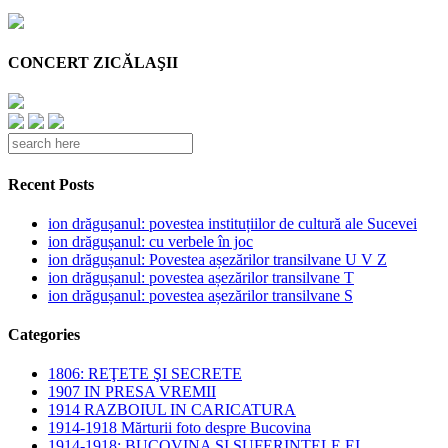
CONCERT ZICĂLAŞII
Recent Posts
ion drăgușanul: povestea instituțiilor de cultură ale Sucevei
ion drăgușanul: cu verbele în joc
ion drăgușanul: Povestea așezărilor transilvane U V Z
ion drăgușanul: povestea așezărilor transilvane T
ion drăgușanul: povestea așezărilor transilvane S
Categories
1806: REŢETE ŞI SECRETE
1907 IN PRESA VREMII
1914 RAZBOIUL IN CARICATURA
1914-1918 Mărturii foto despre Bucovina
1914-1918: BUCOVINA SI SUFERINTELE EI