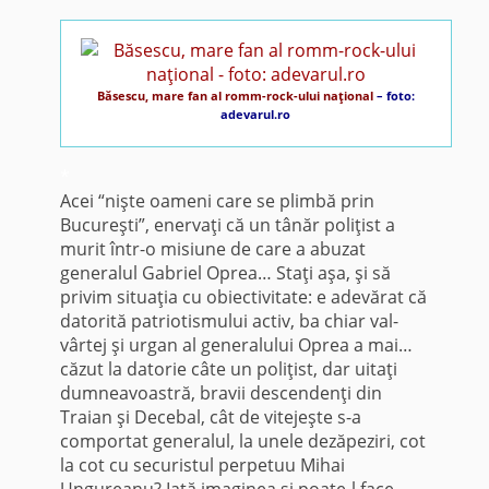
Băsescu, mare fan al romm-rock-ului naţional
– foto:
adevarul.ro
*
Acei “nişte oameni care se plimbă prin
Bucureşti”, enervaţi că un tânăr poliţist a
murit într-o misiune de care a abuzat
generalul Gabriel Oprea… Staţi aşa, şi să
privim situaţia cu obiectivitate: e adevărat că
datorită patriotismului activ, ba chiar val-
vârtej şi urgan al generalului Oprea a mai…
căzut la datorie câte un poliţist, dar uitaţi
dumneavoastră, bravii descendenţi din
Traian şi Decebal, cât de vitejeşte s-a
comportat generalul, la unele dezăpeziri, cot
la cot cu securistul perpetuu Mihai
Ungureanu? Iată imaginea şi poate-l face