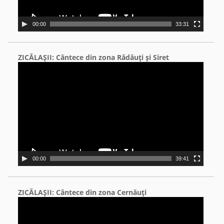
00:00
33:31
ZICĂLAŞII: Cântece din zona Rădăuţi şi Siret
Video
Player
00:00
39:41
ZICĂLAŞII: Cântece din zona Cernăuţi
Video
Player