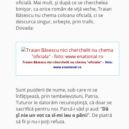
oficială. Mai mult, şi după ce se cherchelea
binişor, ca orice român de viţă veche, Traian
Băsescu nu chema coloana oficială, ci se
descurca singur, orbeşte, prin trafic.
Dovada:
*
Traian Băsescu nici cherchelit nu chema “oficiala”
– foto:
www enational ro
*
Sunt puzderii de nume, sub care ni se
înfăţişează, prin tembeleviziuni, Patria.
Tuturor le datorăm recunoştinţă, că doar se
sacrifică pentru noi. Parcă-i văd şi aud: “
Dă
şî nie un vot ca sî-mi ieu o pâni
!”. De piatră
să fii şi nu-i poţi refuza.
*