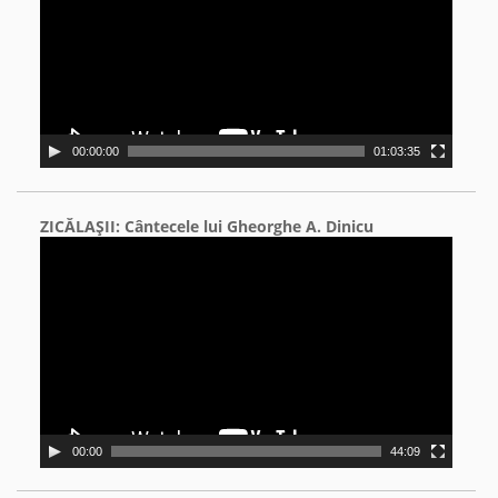
00:00:00
01:03:35
ZICĂLAŞII: Cântecele lui Gheorghe A. Dinicu
Video
Player
00:00
44:09