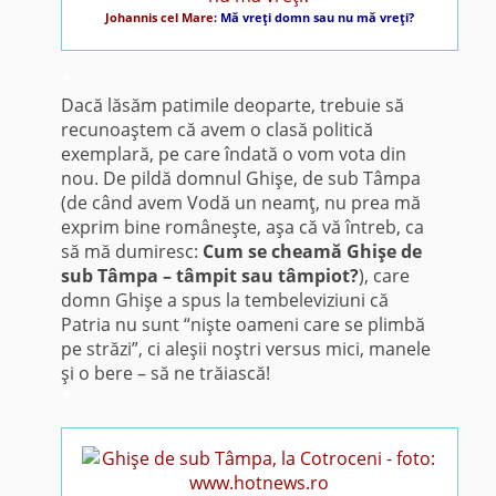
Johannis cel Mare
: Mă vreţi domn sau nu mă vreţi?
*
Dacă lăsăm patimile deoparte, trebuie să
recunoaştem că avem o clasă politică
exemplară, pe care îndată o vom vota din
nou. De pildă domnul Ghişe, de sub Tâmpa
(de când avem Vodă un neamţ, nu prea mă
exprim bine româneşte, aşa că vă întreb, ca
să mă dumiresc:
Cum se cheamă Ghişe de
sub Tâmpa – tâmpit sau tâmpiot?
), care
domn Ghişe a spus la tembeleviziuni că
Patria nu sunt “nişte oameni care se plimbă
pe străzi”, ci aleşii noştri versus mici, manele
şi o bere – să ne trăiască!
*