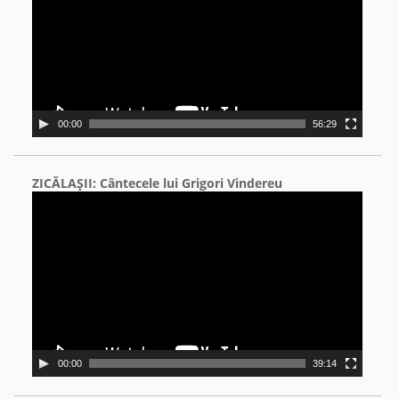
00:00
56:29
ZICĂLAŞII: Cântecele lui Grigori Vindereu
Video
Player
00:00
39:14