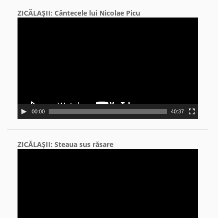
ZICĂLAŞII: Cântecele lui Nicolae Picu
Video
Player
00:00
40:37
ZICĂLAŞII: Steaua sus răsare
Video
Player