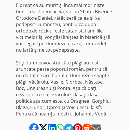
E drept că au murit şi încă mai mor nişte
tineri, dar tinerii aceia, vorba Sfintei Biserice
Ortodoxe Daniel, rătăciseră calea şi i-a
pedepsit Dumnezeu, pentru că după
ortodoxie rock-ul este satanist. Familiile
victimelor îşi vor găsi liniştea în biserică şi îl
vor regăsi pe Dumnezeu, care, cum vedeţi,
nu iartă şi ne tot pedepseşte.
*
Ştiţi dumneavoastră câte plăgi au fost
aruncate peste poporul român, pentru că
nu dă tot ce are bunului Dumnezeu? Şapte
plăgi: Văcăroiu, Vasile, Ciorbea, Năstase,
Boc, Ungureanu şi Ponta. Aşa că daţi
cezarului ce-i a cezarului şi lăsaţi clasa
politică aşa cum este, cu Dragnea, Gorghiu,
Blaga, Hunor, Oprea şi Voiculescu la sfori.
Pentru că neamţul nostru, Johannis Vodă…