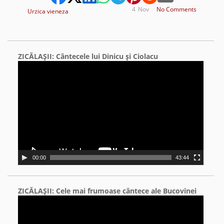
4
Nov
No Comments
Urzica vieneza
ZICĂLAŞII: Cântecele lui Dinicu şi Ciolacu
Video
Player
00:00
43:44
ZICĂLAŞII: Cele mai frumoase cântece ale Bucovinei
Video
Player