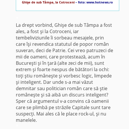
Ghişe de sub Tâmpa, la Cotroceni
– foto: www.hotnews.ro
*
La drept vorbind, Ghişe de sub Tâmpa a fost
ales, a fost şi la Cotroceni, iar
tembeliviziunile îi sorbeau mesajele, prin
care îşi revendica statutul de popor român
suveran, deci de Patrie. Cei vreo patruzeci de
mii de oameni, care protestează, acum în
Bucureşti şi în ţară (alte zeci de mii), sunt
extrem şi foarte nespus de bătători la ochi:
toţi ştiu româneşte şi vorbesc logic, limpede
şi inteligent. Dar unde s-a mai văzut
demnitar sau politician român care să ştie
româneşte şi să aibă un discurs inteligent?
Sper că argumentul v-a convins că oamenii
care se plimbă pe străzile Capitale sunt tare
suspecţi. Mai ales că le place rock-ul, şi nu
manelele.
*