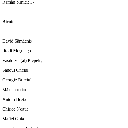
Rămân birnici: 17
*
Birnici
:
*
David Sămăchiş
Iftodi Moşniaga
Vasile zet (al) Prepeliţă
Sandul Onciul
Georgie Burciul
Mătei, croitor
Antohi Bostan
Chiriac Neguţ
Maftei Guia