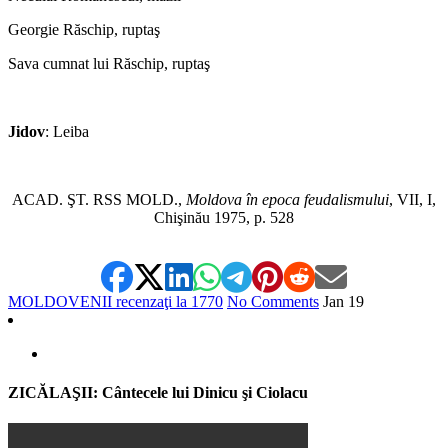
Georgie Răschip, ruptaş
Sava cumnat lui Răschip, ruptaş
*
Jidov
: Leiba
*
ACAD. ŞT. RSS MOLD.,
Moldova în epoca feudalismului
, VII, I,
Chişinău 1975, p. 528
MOLDOVENII recenzaţi la 1770
No Comments
Jan
19
ZICĂLAŞII: Cântecele lui Dinicu şi Ciolacu