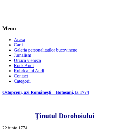
Menu
Acasa
Carti
Galeria personalitatilor bucovinene
Jurnalism
Urzica vieneza
Rock Andi
Rubrica lui Andi
Contact
Categorii
Ostopceni, azi Româneşti – Botoşani, la 1774
Ţinutul Dorohoiului
22 iunie 1774