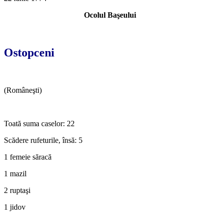
Ocolul Başeului
*
Ostopceni
(Româneşti)
*
Toată suma caselor: 22
Scădere rufeturile, însă: 5
1 femeie săracă
1 mazil
2 ruptaşi
1 jidov