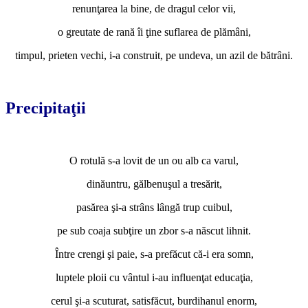
renunţarea la bine, de dragul celor vii,
o greutate de rană îi ţine suflarea de plămâni,
timpul, prieten vechi, i-a construit, pe undeva, un azil de bătrâni.
*
Precipitaţii
*
O rotulă s-a lovit de un ou alb ca varul,
dinăuntru, gălbenuşul a tresărit,
pasărea şi-a strâns lângă trup cuibul,
pe sub coaja subţire un zbor s-a născut lihnit.
Între crengi şi paie, s-a prefăcut că-i era somn,
luptele ploii cu vântul i-au influenţat educaţia,
cerul şi-a scuturat, satisfăcut, burdihanul enorm,