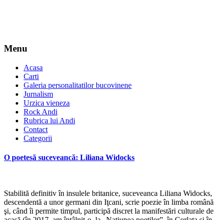
Menu
Acasa
Carti
Galeria personalitatilor bucovinene
Jurnalism
Urzica vieneza
Rock Andi
Rubrica lui Andi
Contact
Categorii
O poetesă suceveancă: Liliana Widocks
Stabilită definitiv în insulele britanice, suceveanca Liliana Widocks,
descendentă a unor germani din Iţcani, scrie poezie în limba română
şi, când îi permite timpul, participă discret la manifestări culturale de
acasă (în 2017, am întâlnit-o, la „Naţiunea poeţilor”, în Corlata şi în