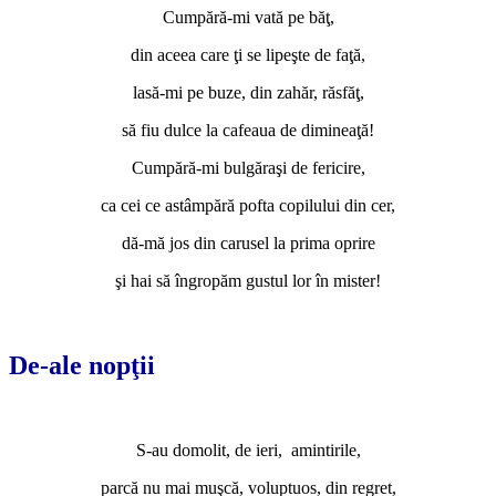
Cumpără-mi vată pe băţ,
din aceea care ţi se lipeşte de faţă,
lasă-mi pe buze, din zahăr, răsfăţ,
să fiu dulce la cafeaua de dimineaţă!
Cumpără-mi bulgăraşi de fericire,
ca cei ce astâmpără pofta copilului din cer,
dă-mă jos din carusel la prima oprire
şi hai să îngropăm gustul lor în mister!
*
De-ale nopţii
*
S-au domolit, de ieri, amintirile,
parcă nu mai muşcă, voluptuos, din regret,