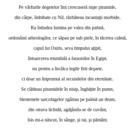
Pe vârfurile degetelor îmi crescuseră nişte piramide,
din cârpe, îmbibate cu Nil, răzbăteau incantaţii morbide,
Ra întindea lumina pe valea din palmă,
ordonând arheologilor, ce săpau pe sub piele, în tăcerea calmă,
capul lui Osiris, seva timpului aţipit,
întoarcerea triumfală a faraonilor în Egipt,
nu pentru a încălca legile firii deşarte,
ci doar un împrumut al secundelor din eternitate.
Se clătinau piramidele în nisip, înghiţite în pumn,
blestemele sarcofagelor zgâriau pe palmă un drum,
din otrava lichidă, agăţându-se de cuvânt,
Isis mi-a născut, în sânge, şi rai, şi pământ.
*