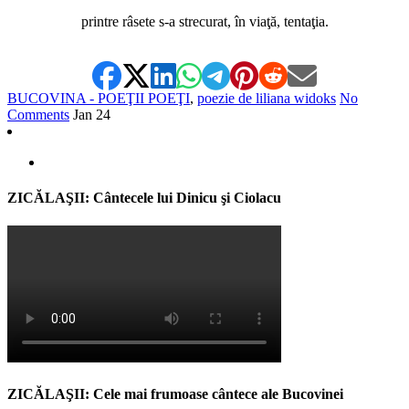
printre râsete s-a strecurat, în viaţă, tentaţia.
BUCOVINA - POEŢII POEŢI
,
poezie de liliana widoks
No
Comments
Jan
24
ZICĂLAŞII: Cântecele lui Dinicu şi Ciolacu
ZICĂLAŞII: Cele mai frumoase cântece ale Bucovinei