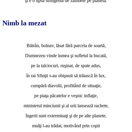
şi e o lipsă stringentă de zâmbete pe planetă.
*
Nimb la mezat
*
Bătrân, bolnav, lăsat fără parcela de soartă,
Dumnezeu vinde lumea şi sufletul la bucată,
pe la talciocuri, ruşinat, de spate adus,
în rai Sfinţii s-au obişnuit să trăiască în lux,
cumpără diavolii, profitând de situaţie,
pe piaţa păcatelor e veşnic inflaţie,
ministerul minciunii şi al urii lansează rachete,
îngerii sunt exterminaţi şi de pe alte planete,
mulţi l-au trădat, motivând prin copii