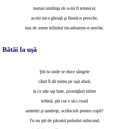
numai umilinţa de a-mi fi temnicer,
acolo mi-s gheaţă şi flamă-n pereche,
tras de somn infinitul mi-adoarme-n ureche.
*
Bătăi la uşă
*
Ştii tu unde se duce sângele
când îl dă inima pe uşă afară,
la ce alte uşi bate, promiţând iubire
ieftină, ştii cui o să-i ceară
amintiri şi tandreţe, scrânciob pentru copii?
Tu nu ştii de păcatul pulsului rubicond,