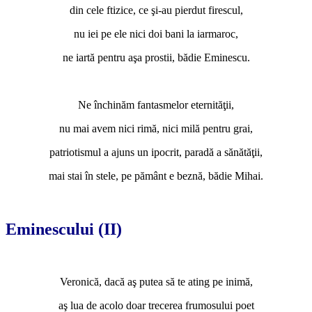
din cele ftizice, ce şi-au pierdut firescul,
nu iei pe ele nici doi bani la iarmaroc,
ne iartă pentru aşa prostii, bădie Eminescu.
*
Ne închinăm fantasmelor eternităţii,
nu mai avem nici rimă, nici milă pentru grai,
patriotismul a ajuns un ipocrit, paradă a sănătăţii,
mai stai în stele, pe pământ e beznă, bădie Mihai.
*
Eminescului (II)
*
Veronică, dacă aş putea să te ating pe inimă,
aş lua de acolo doar trecerea frumosului poet