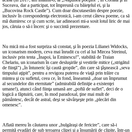
Suceava, dar a participat, tot împreună cu băieţelul ei, şi la
„Bucovina Rock Castle”). Cum doar discutaserăm despre poezie,
inclusiv în corespondenţa electronică, i-am cerut câteva poeme, ca să
mă dumiresc ce şi cum scrie, iar adineaori mi-a sosit lotul liric de mai
jos, căruia o să-i încerc şi o succintă prezentare.
*
Nu mică mi-a fost surpriza să constat, şi în poezia Lilianei Widocks,
un iconarism modern, ceva mai înrudit cu cel al lui Mircea Streinul,
inclusiv prin tenta „Înapoi, la Eminescu!”, stabilită de Traian
Chelariu, un iconarism în care desluşirile şi vestirile mitice („strigătul
de fiinţă”) „în întuneric îşi caută gropile”, din care să ţâşnească „seva
timpului aţipit”, pentru a revigora puterea de viaţă prin trăire cu
mintea şi cu sufletul, ceea ce, în fond, înseamnă „doar un împrumut
al secundelor din eternitate” (admirabilă definiţie a existenţei
umane!), atunci când fiinţa umană are „poftă de suflet”, deci de o
logică a făptuirii, care, în mod paradoxal, ţine mai mult de
pământesc, decât de astral, deşi se săvârşeşte prin „plecări din
omenesc”.
*
Aflată mereu în căutarea unor „bulgăraşi de fericire”, care să-i
permită evadări de sub teroarea clipei şi a însumării de clipite, într-un