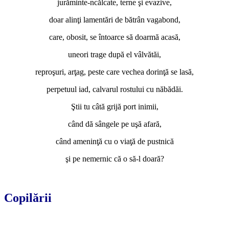
jurăminte-ncălcate, terne şi evazive,
doar alinţi lamentări de bătrân vagabond,
care, obosit, se întoarce să doarmă acasă,
uneori trage după el vâlvătăi,
reproşuri, arţag, peste care vechea dorinţă se lasă,
perpetuul iad, calvarul rostului cu năbădăi.
Ştii tu câtă grijă port inimii,
când dă sângele pe uşă afară,
când ameninţă cu o viaţă de pustnică
şi pe nemernic că o să-l doară?
*
Copilării
*