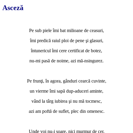
Asceză
*
Pe sub piele îmi bat milioane de ceasuri,
îmi predică raiul ploi de pene şi glasuri,
întunericul îmi cere certificat de botez,
nu-mi pasă de noime, azi mă-nsingurez.
*
Pe frunţi, în agora, gânduri cearcă cuvinte,
un vierme îmi sapă dup-aduceri aminte,
vând la târg iubirea şi nu mă tocmesc,
azi am poftă de suflet, plec din omenesc.
*
Unde voi nu-i soare, nici murmur de cer,