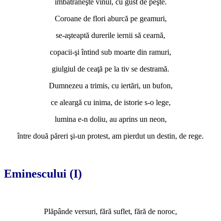
îmbătrâneşte vinul, cu gust de peşte.
Coroane de flori aburcă pe geamuri,
se-aşteaptă durerile iernii să cearnă,
copacii-şi întind sub moarte din ramuri,
giulgiul de ceaţă pe la tiv se destramă.
Dumnezeu a trimis, cu iertări, un bufon,
ce aleargă cu inima, de istorie s-o lege,
lumina e-n doliu, au aprins un neon,
între două păreri şi-un protest, am pierdut un destin, de rege.
*
Eminescului (I)
*
Plăpânde versuri, fără suflet, fără de noroc,