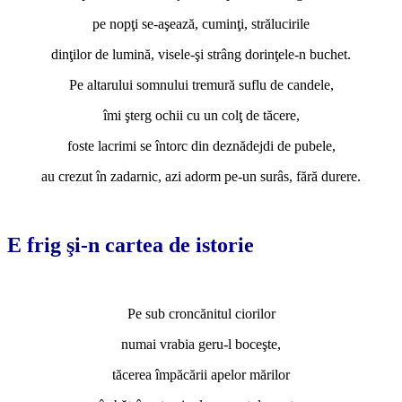
pe nopţi se-aşează, cuminţi, strălucirile
dinţilor de lumină, visele-şi strâng dorinţele-n buchet.
Pe altarului somnului tremură suflu de candele,
îmi şterg ochii cu un colţ de tăcere,
foste lacrimi se întorc din deznădejdi de pubele,
au crezut în zadarnic, azi adorm pe-un surâs, fără durere.
*
E frig şi-n cartea de istorie
*
Pe sub croncănitul ciorilor
numai vrabia geru-l boceşte,
tăcerea împăcării apelor mărilor