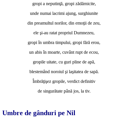
gropi a neputinţă, gropi zădărnicite,
unde numai lacrimi ajung, surghiunite
din preamultul norilor, din emoţii de zeu,
ele şi-au ratat propriul Dumnezeu,
gropi în umbra timpului, gropi fără erou,
un abis în moarte, cuvânt rupt de ecou,
gropile uitate, cu guri pline de apă,
blestemând noroiul şi laşitatea de sapă.
Îmbrăţişez gropile, verdict definitiv
de singurătate până jos, la tiv.
*
Umbre de gânduri pe Nil
*