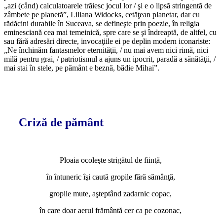
„azi (când) calculatoarele trăiesc jocul lor / şi e o lipsă stringentă de
zâmbete pe planetă”, Liliana Widocks, cetăţean planetar, dar cu
rădăcini durabile în Suceava, se defineşte prin poezie, în religia
eminesciană cea mai temeinică, spre care se şi îndreaptă, de altfel, cu
sau fără adresări directe, invocaţiile ei pe deplin modern iconariste:
„Ne închinăm fantasmelor eternităţii, / nu mai avem nici rimă, nici
milă pentru grai, / patriotismul a ajuns un ipocrit, paradă a sănătăţii, /
mai stai în stele, pe pământ e beznă, bădie Mihai”.
*
*
Criză de pământ
*
Ploaia ocoleşte strigătul de fiinţă,
în întuneric îşi caută gropile fără sămânţă,
gropile mute, aşteptând zadarnic copac,
în care doar aerul frământă cer ca pe cozonac,