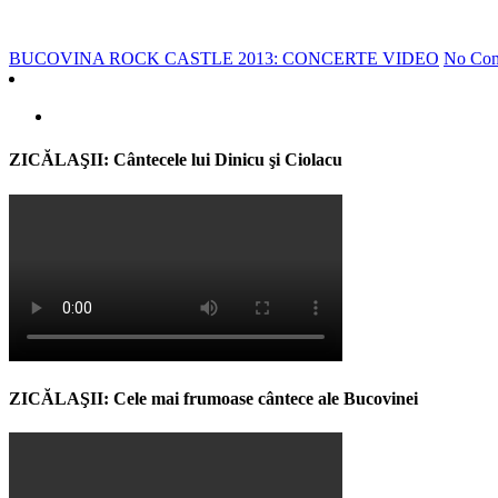
BUCOVINA ROCK CASTLE 2013: CONCERTE VIDEO
No Co
ZICĂLAŞII: Cântecele lui Dinicu şi Ciolacu
ZICĂLAŞII: Cele mai frumoase cântece ale Bucovinei