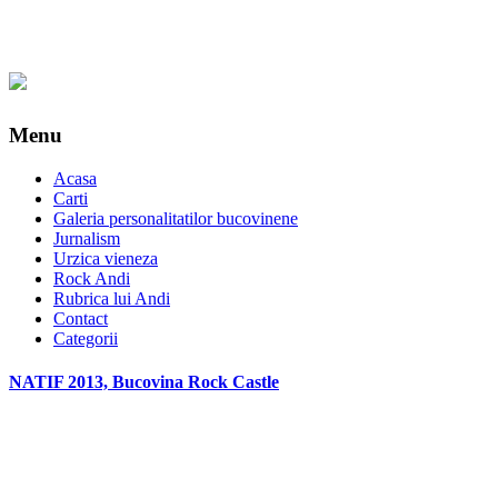
Menu
Acasa
Carti
Galeria personalitatilor bucovinene
Jurnalism
Urzica vieneza
Rock Andi
Rubrica lui Andi
Contact
Categorii
NATIF 2013, Bucovina Rock Castle
*