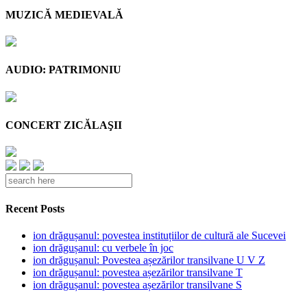
MUZICĂ MEDIEVALĂ
AUDIO: PATRIMONIU
CONCERT ZICĂLAŞII
Recent Posts
ion drăgușanul: povestea instituțiilor de cultură ale Sucevei
ion drăgușanul: cu verbele în joc
ion drăgușanul: Povestea așezărilor transilvane U V Z
ion drăgușanul: povestea așezărilor transilvane T
ion drăgușanul: povestea așezărilor transilvane S