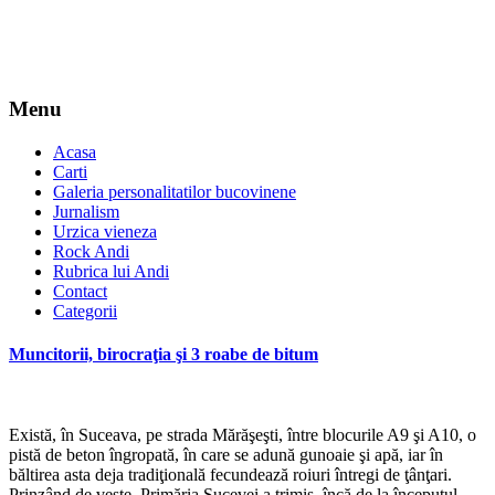
Menu
Acasa
Carti
Galeria personalitatilor bucovinene
Jurnalism
Urzica vieneza
Rock Andi
Rubrica lui Andi
Contact
Categorii
Muncitorii, birocraţia şi 3 roabe de bitum
Există, în Suceava, pe strada Mărăşeşti, între blocurile A9 şi A10, o
pistă de beton îngropată, în care se adună gunoaie şi apă, iar în
băltirea asta deja tradiţională fecundează roiuri întregi de ţânţari.
Prinzând de veste, Primăria Sucevei a trimis, încă de la începutul