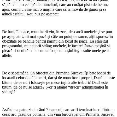
săptămânii, o echipă de muncitori, care au curăţat pista de beton,
apoi, cum nu vine nici o maşină care să ia movila de gunoi şi să
aducă asfaltul, s-au pus pe aşteptat.
De luni, încoace, muncitorii vin, în zori, descarcă uneltele şi se pun
pe aşteptat. Unii mai apucă şi câte un puiuţ de somn, alţii sporesc în
obezitate pe băncile pentru părinţi din locul de joacă. La sfârşitul
programului, muncitorii strâng uneltele, le încarcă într-o maşină şi
pleacă. Locul rămâne cum a fost, cu maşini înghesuite unele peste
altele.
De o săptămână, un birocrat din Primăria Sucevei îşi bate joc şi de
locatarii celor două blocuri, dar şi de muncitorii proprii. Dacă nu este
bitum, de ce nu-i foloseşte pe meseriaşi la alte treburi? Dacă este
bitum, de ce nu se aduce? S-or fi aflând “dracii” administraţiei în
şedinţă?
Astăzi e a patra zi de când 7 oameni, care ar fi terminat lucrul într-un
ceas, ard gazul de pomană, din vina birocraţiei din Primăria Sucevei.