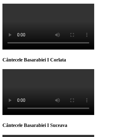
Cântecele Basarabiei I Corlata
Cântecele Basarabiei I Suceava