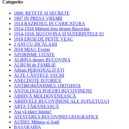
Categories
1806: REŢETE ŞI SECRETE
1907 IN PRESA VREMII
1914 RAZBOIUL IN CARICATURA
1914-1918 Mărturii foto despre Bucovina
1914-1918: BUCOVINA SI SUFERINTELE EI
1918 EROII DE PESTE VEAC
2 ANI CU ZICĂLAŞII
2018 MIAU Events
AFORISME UITATE
ALBINA despre BUCOVINA
ALBUM de FAMILIE
Album PERSONALITĂŢI
ALTE CÂNTECE VECHI
ANECDOTE ISTORICE
ANTIROMÂNISMUL ORTODOX
ANTOLOGIA POEZIEI BUCOVINENE
ARHIVĂ MOLDOVENEASCĂ
ARHIVELE BUCOVINENE ALE SUFLETULUI
ARTA ŢĂRĂNEASCĂ
Aşa vă place Istoria?
ATESTAREA BUCOVINEI GEOGRAFICE
AUDIO: Mihnea şi Andi
BASARABIA