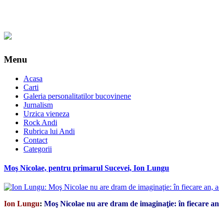
Menu
Acasa
Carti
Galeria personalitatilor bucovinene
Jurnalism
Urzica vieneza
Rock Andi
Rubrica lui Andi
Contact
Categorii
Moş Nicolae, pentru primarul Sucevei, Ion Lungu
Ion Lungu
:
Moş Nicolae nu are dram de imaginaţie: în fiecare an,