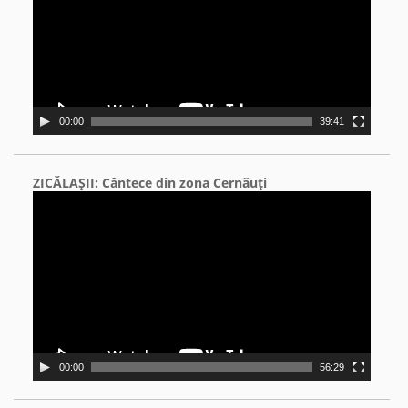
00:00
39:41
ZICĂLAŞII: Cântece din zona Cernăuţi
Video
Player
00:00
56:29