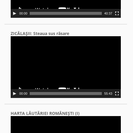
00:00
40:37
ZICĂLAŞII: Steaua sus răsare
Video
Player
00:00
55:43
HARTA LĂUTĂRIEI ROMÂNEŞTI (I)
Video
Player