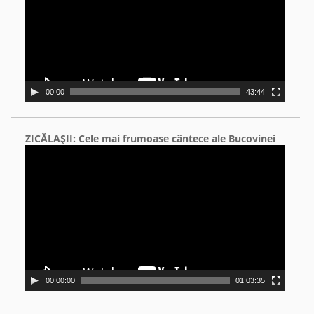
00:00
43:44
ZICĂLAŞII: Cele mai frumoase cântece ale Bucovinei
Video
Player
00:00:00
01:03:35