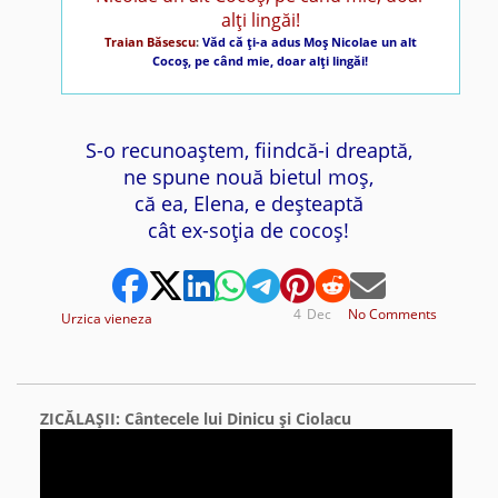
Traian Băsescu
:
Văd că ţi-a adus Moş Nicolae un alt
Cocoş, pe când mie, doar alţi lingăi!
S-o recunoaştem, fiindcă-i dreaptă,
ne spune nouă bietul moş,
că ea, Elena, e deşteaptă
cât ex-soţia de cocoş!
4
Dec
No Comments
Urzica vieneza
ZICĂLAŞII: Cântecele lui Dinicu şi Ciolacu
Video
Player