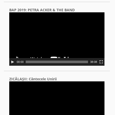
BAP 2019: PETRA ACKER & THE BAND
Video
Player
00:00
38:08
ZICĂLAŞII: Cântecele Unirii
Video
Player