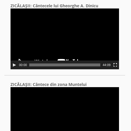
ZICĂLAŞII: Cântecele lui Gheorghe A. Dinicu
Video
Player
00:00
44:09
ZICĂLAŞII: Cântece din zona Muntelui
Video
Player