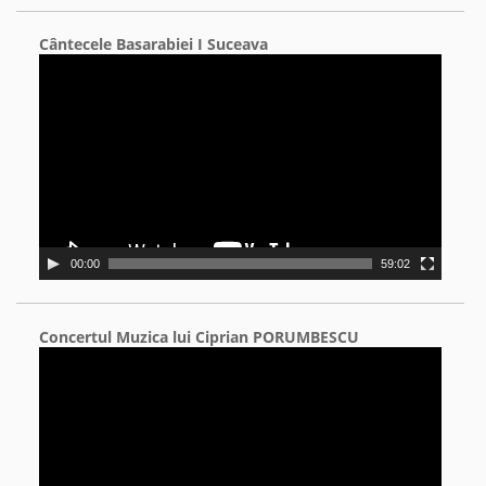
Cântecele Basarabiei I Suceava
Video
Player
00:00
59:02
Concertul Muzica lui Ciprian PORUMBESCU
Video
Player