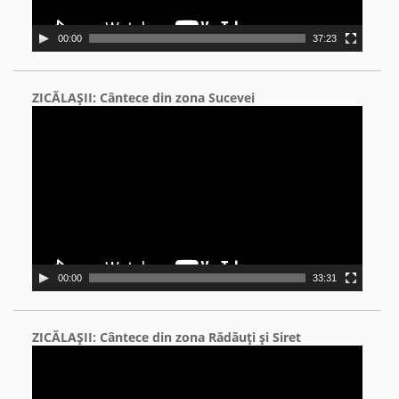
00:00
37:23
ZICĂLAŞII: Cântece din zona Sucevei
Video
Player
00:00
33:31
ZICĂLAŞII: Cântece din zona Rădăuţi şi Siret
Video
Player