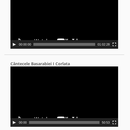
00:00:00
01:02:28
Cântecele Basarabiei I Corlata
Video
Player
00:00
50:53