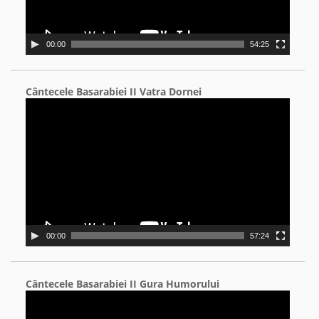
00:00
54:25
Cântecele Basarabiei II Vatra Dornei
Video
Player
00:00
57:24
Cântecele Basarabiei II Gura Humorului
Video
Player