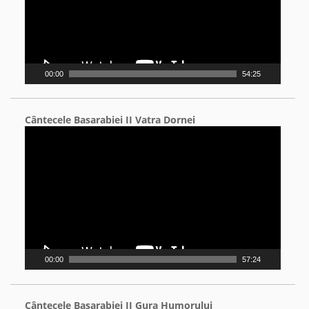
00:00
54:25
Cântecele Basarabiei II Vatra Dornei
Video
Player
00:00
57:24
Cântecele Basarabiei II Gura Humorului