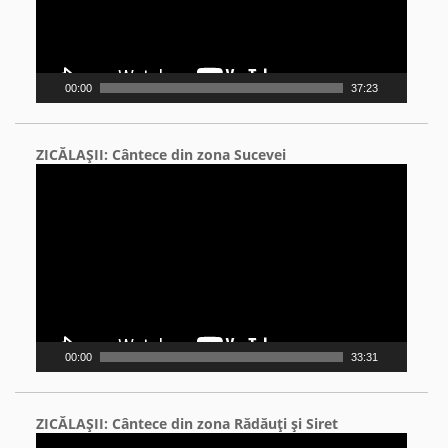
00:00
37:23
ZICĂLAŞII: Cântece din zona Sucevei
Video
Player
00:00
33:31
ZICĂLAŞII: Cântece din zona Rădăuţi şi Siret
Video