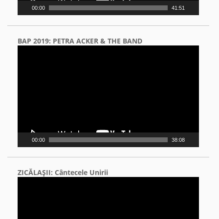
00:00
41:51
BAP 2019: PETRA ACKER & THE BAND
Video
Player
00:00
38:08
ZICĂLAŞII: Cântecele Unirii
Video
Player