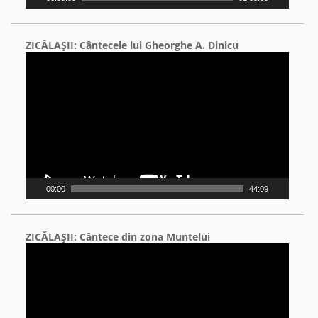
ZICĂLAŞII: Cântecele lui Gheorghe A. Dinicu
Video
Player
00:00
44:09
ZICĂLAŞII: Cântece din zona Muntelui
Video
Player