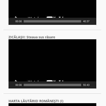
00:00
40:37
ZICĂLAŞII: Steaua sus răsare
Video
Player
00:00
55:43
HARTA LĂUTĂRIEI ROMÂNEŞTI (I)
Video