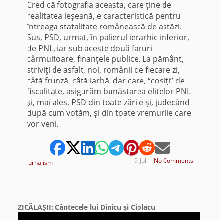
Cred că fotografia aceasta, care ţine de
realitatea ieşeană, e caracteristică pentru
întreaga statalitate românească de astăzi.
Sus, PSD, urmat, în palierul ierarhic inferior,
de PNL, iar sub aceste două faruri
cârmuitoare, finanţele publice. La pământ,
striviţi de asfalt, noi, românii de fiecare zi,
câtă frunză, câtă iarbă, dar care, “cosiţi” de
fiscalitate, asigurăm bunăstarea elitelor PNL
şi, mai ales, PSD din toate zările şi, judecând
după cum votăm, şi din toate vremurile care
vor veni.
9
Jul
No Comments
Jurnalism
ZICĂLAŞII: Cântecele lui Dinicu şi Ciolacu
Video