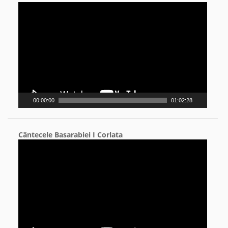
Video
Player
00:00:00
01:02:28
Cântecele Basarabiei I Corlata
Video
Player