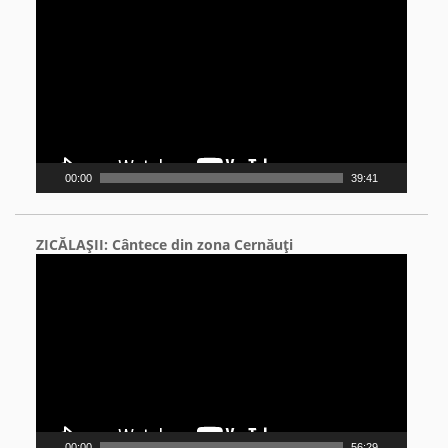
Player
00:00
39:41
ZICĂLAŞII: Cântece din zona Cernăuţi
Video
Player
00:00
56:29