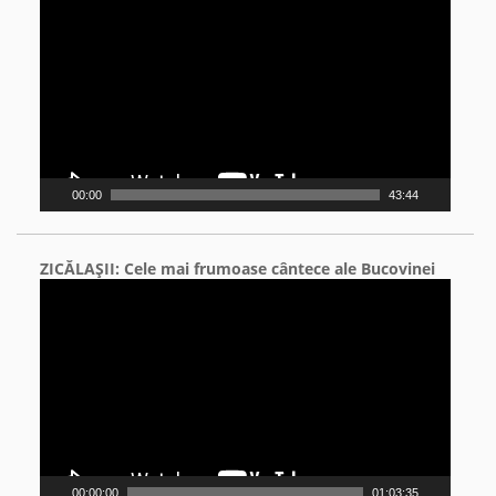
Player
00:00
43:44
ZICĂLAŞII: Cele mai frumoase cântece ale Bucovinei
Video
Player
00:00:00
01:03:35