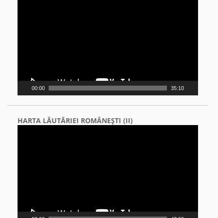
Player
00:00
35:10
HARTA LĂUTĂRIEI ROMÂNEŞTI (II)
Video
Player