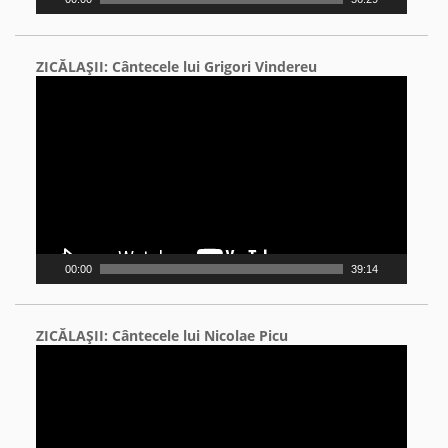
ZICĂLAŞII: Cântecele lui Grigori Vindereu
Video
Player
00:00
39:14
ZICĂLAŞII: Cântecele lui Nicolae Picu
Video
Player