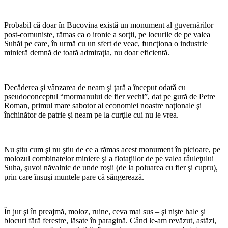
*
Probabil că doar în Bucovina există un monument al guvernărilor
post-comuniste, rămas ca o ironie a sorţii, pe locurile de pe valea
Suhăi pe care, în urmă cu un sfert de veac, funcţiona o industrie
minieră demnă de toată admiraţia, nu doar eficientă.
*
Decăderea şi vânzarea de neam şi ţară a început odată cu
pseudoconceptul “mormanului de fier vechi”, dat pe gură de Petre
Roman, primul mare sabotor al economiei noastre naţionale şi
închinător de patrie şi neam pe la curţile cui nu le vrea.
*
Nu ştiu cum şi nu ştiu de ce a rămas acest monument în picioare, pe
molozul combinatelor miniere şi a flotaţiilor de pe valea râuleţului
Suha, şuvoi năvalnic de unde roşii (de la poluarea cu fier şi cupru),
prin care însuşi muntele pare că sângerează.
*
În jur şi în preajmă, moloz, ruine, ceva mai sus – şi nişte hale şi
blocuri fără ferestre, lăsate în paragină. Când le-am revăzut, astăzi,