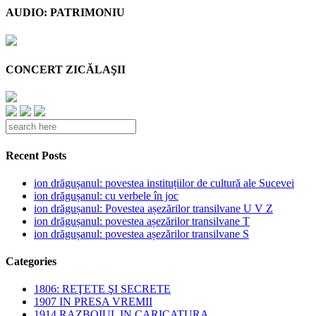
AUDIO: PATRIMONIU
CONCERT ZICĂLAŞII
Recent Posts
ion drăgușanul: povestea instituțiilor de cultură ale Sucevei
ion drăgușanul: cu verbele în joc
ion drăgușanul: Povestea așezărilor transilvane U V Z
ion drăgușanul: povestea așezărilor transilvane T
ion drăgușanul: povestea așezărilor transilvane S
Categories
1806: REŢETE ŞI SECRETE
1907 IN PRESA VREMII
1914 RAZBOIUL IN CARICATURA