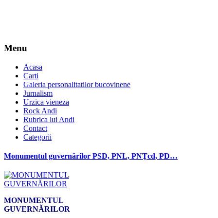
Menu
Acasa
Carti
Galeria personalitatilor bucovinene
Jurnalism
Urzica vieneza
Rock Andi
Rubrica lui Andi
Contact
Categorii
Monumentul guvernărilor PSD, PNL, PNŢcd, PD…
MONUMENTUL
GUVERNĂRILOR