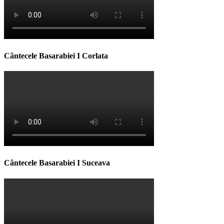
Cântecele Basarabiei I Corlata
Cântecele Basarabiei I Suceava