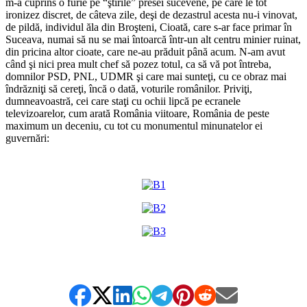
m-a cuprins o furie pe “ştirile” presei sucevene, pe care le tot
ironizez discret, de câteva zile, deşi de dezastrul acesta nu-i vinovat,
de pildă, individul ăla din Broşteni, Cioată, care s-ar face primar în
Suceava, numai să nu se mai întoarcă într-un alt centru minier ruinat,
din pricina altor cioate, care ne-au prăduit până acum. N-am avut
când şi nici prea mult chef să pozez totul, ca să vă pot întreba,
domnilor PSD, PNL, UDMR şi care mai sunteţi, cu ce obraz mai
îndrăzniţi să cereţi, încă o dată, voturile românilor. Priviţi,
dumneavoastră, cei care staţi cu ochii lipcă pe ecranele
televizoarelor, cum arată România viitoare, România de peste
maximum un deceniu, cu tot cu monumentul minunatelor ei
guvernări:
*
*