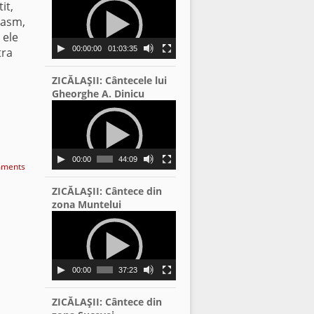
it,
Player
iasm,
 ele
00:00:00
01:03:35
tra
ZICĂLAŞII: Cântecele lui
Gheorghe A. Dinicu
Video
Player
00:00
44:09
ments
ZICĂLAŞII: Cântece din
zona Muntelui
Video
Player
00:00
37:23
ZICĂLAŞII: Cântece din