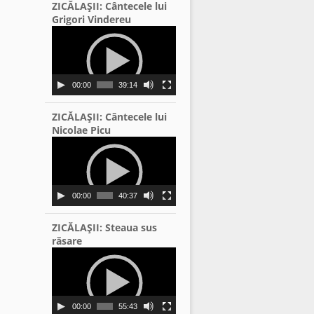
ZICĂLAŞII: Cântecele lui
Grigori Vindereu
Video
Player
00:00
39:14
ZICĂLAŞII: Cântecele lui
Nicolae Picu
Video
Player
00:00
40:37
ZICĂLAŞII: Steaua sus
răsare
Video
Player
00:00
55:43