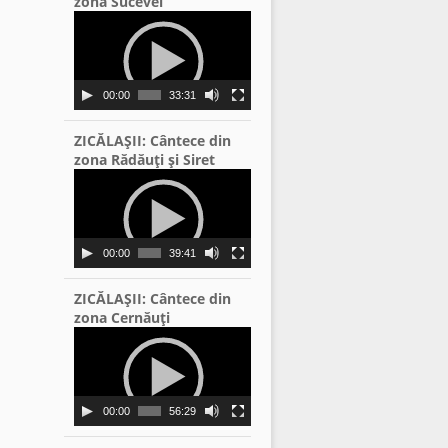
zona Sucevei
Video
Player
00:00
33:31
ZICĂLAŞII: Cântece din
zona Rădăuţi şi Siret
Video
Player
00:00
39:41
ZICĂLAŞII: Cântece din
zona Cernăuţi
Video
Player
00:00
56:29