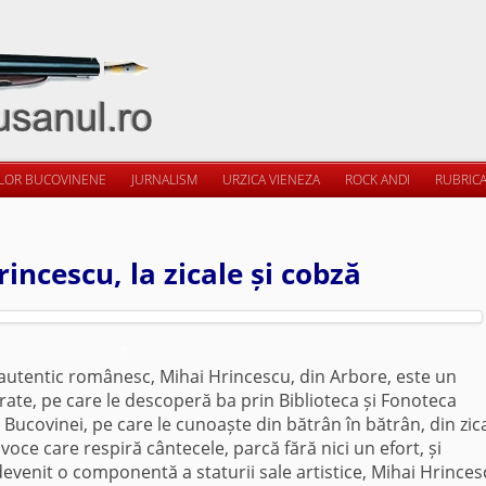
ILOR BUCOVINENE
JURNALISM
URZICA VIENEZA
ROCK ANDI
RUBRICA
incescu, la zicale și cobză
*
autentic românesc, Mihai Hrincescu, din Arbore, este un
rate, pe care le descoperă ba prin Biblioteca și Fonoteca
ucovinei, pe care le cunoaște din bătrân în bătrân, din zica
 voce care respiră cântecele, parcă fără nici un efort, și
evenit o componentă a staturii sale artistice, Mihai Hrinces