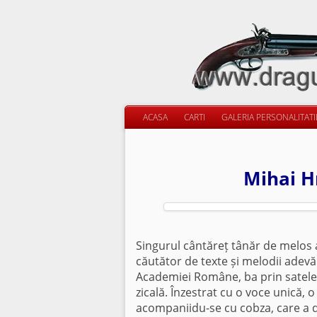
ACASA
CARTI
GALERIA PERSONALITAT
Mihai Hr
Singurul cântăreț tânăr de melos 
căutător de texte și melodii adevă
Academiei Române, ba prin satele B
zicală. Înzestrat cu o voce unică, o
acompaniidu-se cu cobza, care a d