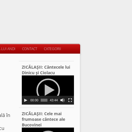
 LUI ANDI
CONTACT
CATEGORII
ZICĂLAŞII: Cântecele lui
Dinicu şi Ciolacu
Video
Player
00:00
43:44
ZICĂLAŞII: Cele mai
lă în
frumoase cântece ale
Bucovinei
cu
Video