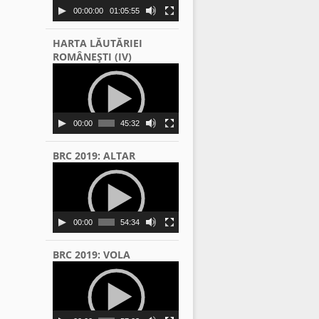
00:00:00
01:05:55
HARTA LĂUTĂRIEI
ROMÂNEŞTI (IV)
Video
Player
00:00
45:32
BRC 2019: ALTAR
Video
Player
00:00
54:34
BRC 2019: VOLA
Video
Player