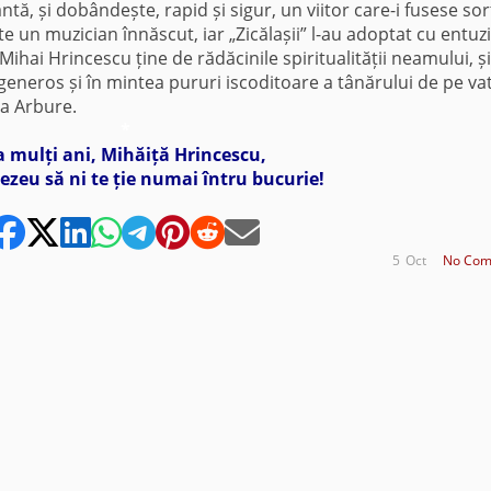
ântă, și dobândește, rapid și sigur, un viitor care-i fusese sort
te un muzician înnăscut, iar „Zicălașii” l-au adoptat cu entuz
Mihai Hrincescu ține de rădăcinile spiritualității neamului, și
 generos și în mintea pururi iscoditoare a tânărului de pe va
ca Arbure.
*
a mulți ani, Mihăiță Hrincescu,
zeu să ni te ție numai întru bucurie!
5
Oct
No Com