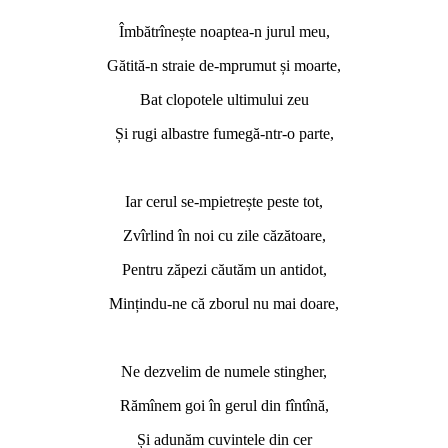
Îmbătrînește noaptea-n jurul meu,
Gătită-n straie de-mprumut și moarte,
Bat clopotele ultimului zeu
Și rugi albastre fumegă-ntr-o parte,
Iar cerul se-mpietrește peste tot,
Zvîrlind în noi cu zile căzătoare,
Pentru zăpezi căutăm un antidot,
Mințindu-ne că zborul nu mai doare,
Ne dezvelim de numele stingher,
Rămînem goi în gerul din fîntînă,
Și adunăm cuvintele din cer