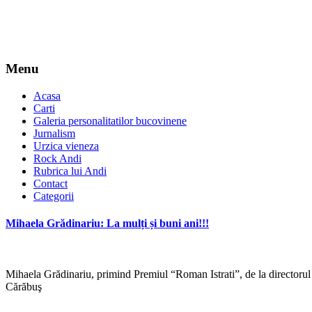
Menu
Acasa
Carti
Galeria personalitatilor bucovinene
Jurnalism
Urzica vieneza
Rock Andi
Rubrica lui Andi
Contact
Categorii
Mihaela Grădinariu: La mulți și buni ani!!!
Mihaela Grădinariu, primind Premiul “Roman Istrati”, de la directorul
Cărăbuş