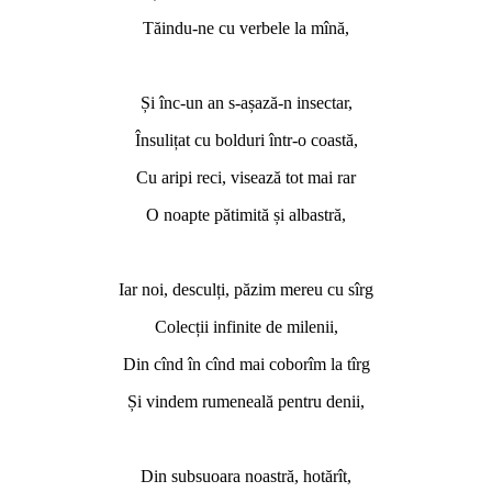
Tăindu-ne cu verbele la mînă,
Și înc-un an s-așază-n insectar,
Însulițat cu bolduri într-o coastă,
Cu aripi reci, visează tot mai rar
O noapte pătimită și albastră,
Iar noi, desculți, păzim mereu cu sîrg
Colecții infinite de milenii,
Din cînd în cînd mai coborîm la tîrg
Și vindem rumeneală pentru denii,
Din subsuoara noastră, hotărît,