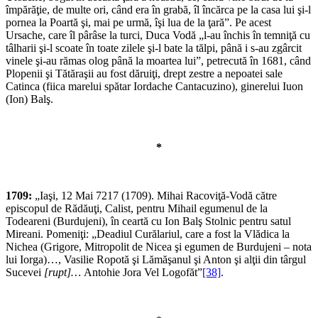
împărăţie, de multe ori, când era în grabă, îl încărca pe la casa lui şi-l
pornea la Poartă şi, mai pe urmă, îşi lua de la ţară”. Pe acest
Ursache, care îl pârâse la turci, Duca Vodă „l-au închis în temniţă cu
tâlharii şi-l scoate în toate zilele şi-l bate la tălpi, până i s-au zgârcit
vinele şi-au rămas olog până la moartea lui”, petrecută în 1681, când
Plopenii şi Tătăraşii au fost dăruiţi, drept zestre a nepoatei sale
Catinca (fiica marelui spătar Iordache Cantacuzino), ginerelui Iuon
(Ion) Balş.
*
1709:
„Iaşi, 12 Mai 7217 (1709). Mihai Racoviţă-Vodă către
episcopul de Rădăuţi, Calist, pentru Mihail egumenul de la
Todeareni (Burdujeni), în ceartă cu Ion Balş Stolnic pen­tru satul
Mireani. Pomeniţi: „Deadiul Curălariul, care a fost la Vlădica la
Nichea (Grigore, Mitropolit de Nicea şi egumen de Burdujeni – nota
lui Iorga)…, Vasilie Ropotă şi Lămăşanul şi Anton şi alţii din târgul
Sucevei
[rupt]…
Antohie Jora Vel Logofăt”
[38]
.