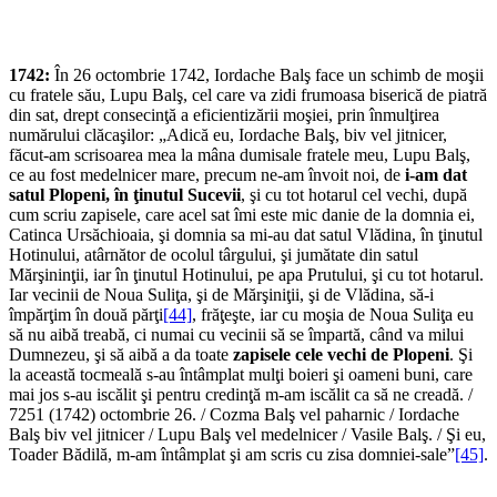
1742:
În 26 octombrie 1742, Iordache Balş face un schimb de moşii
cu fratele său, Lupu Balş, cel care va zidi frumoasa biserică de piatră
din sat, drept consecinţă a eficientizării moşiei, prin înmulţirea
numărului clăcaşilor: „Adică eu, Iordache Balş, biv vel jitnicer,
făcut-am scrisoarea mea la mâna dumisale fratele meu, Lupu Balş,
ce au fost medelnicer mare, precum ne-am învoit noi, de
i-am dat
satul Plopeni, în ţinutul Sucevii
, şi cu tot hotarul cel vechi, după
cum scriu zapisele, care acel sat îmi este mic danie de la domnia ei,
Catinca Ursăchioaia, şi domnia sa mi-au dat satul Vlădina, în ţinutul
Hotinului, atârnător de ocolul târgului, şi jumătate din satul
Mărşininţii, iar în ţinutul Hotinului, pe apa Prutului, şi cu tot hotarul.
Iar vecinii de Noua Suliţa, şi de Mărşiniţii, şi de Vlădina, să-i
împărţim în două părţi
[44]
, frăţeşte, iar cu moşia de Noua Suliţa eu
să nu aibă treabă, ci numai cu vecinii să se împartă, când va milui
Dumnezeu, şi să aibă a da toate
zapisele cele vechi de Plopeni
. Şi
la această tocmeală s-au întâmplat mulţi boieri şi oameni buni, care
mai jos s-au iscălit şi pentru credinţă m-am iscălit ca să ne creadă. /
7251 (1742) octombrie 26. / Cozma Balş vel paharnic / Iordache
Balş biv vel jitnicer / Lupu Balş vel medelnicer / Vasile Balş. / Şi eu,
Toader Bădilă, m-am întâmplat şi am scris cu zisa domniei-sale”
[45]
.