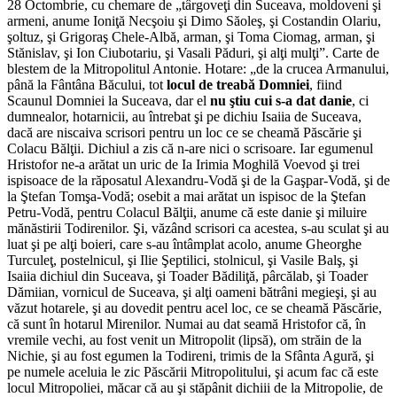
28 Octombrie, cu chemare de „târgoveţi din Suceava, moldoveni şi
armeni, anume Ioniţă Necşoiu şi Dimo Săoleş, şi Costandin Olariu,
şoltuz, şi Grigoraş Chele-Albă, arman, şi Toma Ciomag, arman, şi
Stănislav, şi Ion Ciubotariu, şi Vasali Păduri, şi alţi mulţi”. Carte de
blestem de la Mitropolitul Antonie. Hotare: „de la crucea Armanului,
până la Fân­tâna Băcului, tot
locul de treabă Domniei
, fiind
Scaunul Dom­niei la Suceava, dar el
nu ştiu cui s-a dat danie
, ci
dumnealor, hotarnicii, au întrebat şi pe dichiu Isaiia de Suceava,
dacă are niscaiva scrisori pentru un loc ce se cheamă Păscărie şi
Colacu Bălţii. Dichiul a zis că n-are nici o scrisoare. Iar egumenul
Hristofor ne-a arătat un uric de Ia Irimia Moghilă Voevod şi trei
ispisoace de la răposatul Alexandru-Vodă şi de la Gaşpar-Vodă, şi de
la Ştefan Tomşa-Vodă; osebit a mai arătat un ispisoc de la Ştefan
Petru-Vodă, pentru Colacul Bălţii, anume că este danie şi miluire
mănăstirii Todirenilor. Şi, văzând scrisori ca acestea, s-au sculat şi au
luat şi pe alţi boieri, care s-au întâmplat acolo, anume Gheorghe
Turculeţ, postelnicul, şi Ilie Şeptilici, stolnicul, şi Vasile Balş, şi
Isaiia dichiul din Suceava, şi Toader Bădiliţă, pârcălab, şi Toader
Dămiian, vornicul de Suceava, şi alţi oameni bătrâni megieşi, şi au
văzut hotarele, şi au dovedit pentru acel loc, ce se cheamă Păscărie,
că sunt în hotarul Mirenilor. Numai au dat seamă Hristofor că, în
vremile vechi, au fost venit un Mitropolit (lipsă), om străin de la
Nichie, şi au fost egumen la Todireni, trimis de la Sfânta Agură, şi
pe numele aceluia le zic Păscării Mitropolitului, şi acum fac că este
locul Mitropoliei, măcar că au şi stăpânit dichiii de la Mitropolie, de