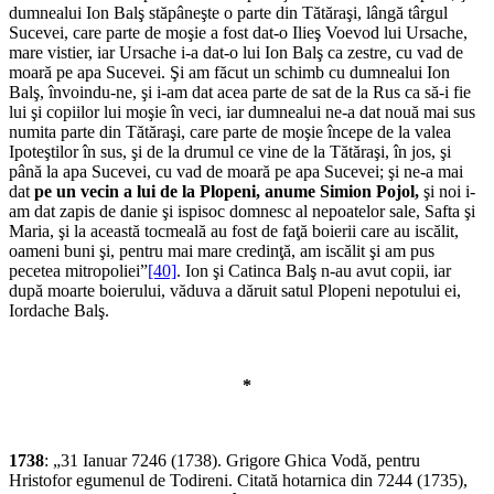
dumnealui Ion Balş stăpâneşte o parte din Tătăraşi, lângă târgul
Sucevei, care parte de moşie a fost dat-o Ilieş Voevod lui Ursache,
mare vistier, iar Ursache i-a dat-o lui Ion Balş ca zestre, cu vad de
moară pe apa Sucevei. Şi am făcut un schimb cu dumnealui Ion
Balş, învoindu-ne, şi i-am dat acea parte de sat de la Rus ca să-i fie
lui şi copiilor lui moşie în veci, iar dumnealui ne-a dat nouă mai sus
numita parte din Tătăraşi, care parte de moşie începe de la valea
Ipoteştilor în sus, şi de la drumul ce vine de la Tătăraşi, în jos, şi
până la apa Sucevei, cu vad de moară pe apa Sucevei; şi ne-a mai
dat
pe un vecin a lui de la Plopeni, anume Simion Pojol,
şi noi i-
am dat zapis de danie şi ispisoc domnesc al nepoatelor sale, Safta şi
Maria, şi la această tocmeală au fost de faţă boierii care au iscălit,
oameni buni şi, pentru mai mare credinţă, am iscălit şi am pus
pecetea mitropoliei”
[40]
. Ion şi Catinca Balş n-au avut copii, iar
după moarte boierului, văduva a dăruit satul Plopeni nepotului ei,
Iordache Balş.
*
1738
: „31 Ianuar 7246 (1738). Grigore Ghica Vodă, pentru
Hristofor egumenul de Todireni. Citată hotarnica din 7244 (1735),