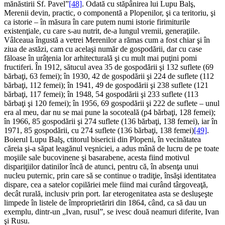
mănăstirii Sf. Pavel”
[48]
. Odată cu stăpânirea lui Lupu Balş,
Merenii devin, practic, o componentă a Plopenilor, şi ca teritoriu, şi
ca istorie – în măsura în care putem numi istorie firimiturile
existenţiale, cu care s-au nutrit, de-a lungul vremii, generaţiile.
Vâlceaua îngustă a vetrei Merenilor a rămas cum a fost chiar şi în
ziua de astăzi, cam cu acelaşi număr de gospodării, dar cu case
făloase în urâţenia lor arhitecturală şi cu mult mai puţini pomi
fructiferi. În 1912, sătucul avea 35 de gospodării şi 132 suflete (69
bărbaţi, 63 femei); în 1930, 42 de gospodării şi 224 de suflete (112
bărbaţi, 112 femei); în 1941, 49 de gospodării şi 238 suflete (121
bărbaţi, 117 femei); în 1948, 54 gospodării şi 233 suflete (113
bărbaţi şi 120 femei); în 1956, 69 gospodării şi 222 de suflete – unul
era al meu, dar nu se mai pune la socoteală (p4 bărbaţi, 128 femei);
în 1966, 85 gospodării şi 274 suflete (136 bărbaţi, 138 femei), iar în
1971, 85 gospodării, cu 274 suflete (136 bărbaţi, 138 femei)
[49]
.
Boierul Lupu Balş, ctitorul bisericii din Plopeni, în vecinătatea
căreia şi-a săpat leagănul veşniciei, a adus mână de lucru de pe toate
moşiile sale bucovinene şi basarabene, acesta fiind motivul
dispariţiilor datinilor încă de atunci, pentru că, în absenţa unui
nucleu puternic, prin care să se continue o tradiţie, însăşi identitatea
dispare, cea a satelor copilăriei mele fiind mai curând târgoveaţă,
decât rurală, inclusiv prin port. Iar eterogenitatea asta se desluşeşte
limpede în listele de împroprietăriri din 1864, când, ca să dau un
exemplu, dintr-un „Ivan, rusul”, se ivesc două neamuri diferite, Ivan
şi Rusu.