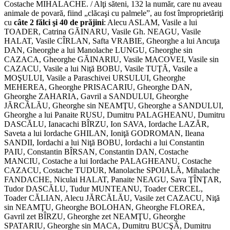
Costache MIHALACHE. / Alţi săteni, 132 la număr, care nu aveau
animale de povară, fiind „clăcaşi cu palmele”, au fost împroprietăriţi
cu
câte 2 fălci şi 40 de prăjini
: Alecu ASLAM, Vasile a lui
TOADER, Catrina GĂINARU, Vasile Gh. NEAGU, Vasile
HALAT, Vasile CÎRLAN, Safta VRABIE, Gheorghe a lui Ancuţa
DAN, Gheorghe a lui Manolache LUNGU, Gheorghe sin
CAZACA, Gheorghe GĂINARIU, Vasile MACOVEI, Vasile sin
CAZACU, Vasile a lui Niţă BOBU, Vasile TUŢĂ, Vasile a
MOŞULUI, Vasile a Paraschivei URSULUI, Gheorghe
MEHEREA, Gheorghe PRISACARIU, Gheorghe DAN,
Gheorghe ZAHARIA, Gavril a SANDULUI, Gheorghe
JĂRCĂLĂU, Gheorghe sin NEAMŢU, Gheorghe a SANDULUI,
Gheorghe a lui Panaite RUSU, Dumitru PALAGHEANU, Dumitru
DASCĂLU, Ianacachi BÎRZU, Ion SAVA, Iordache LAZĂR,
Saveta a lui Iordache GHILAN, Ioniţă GODROMAN, Ileana
SANDII, Iordachi a lui Niţă BOBU, Iordachi a lui Constantin
PAIU, Constantin BÎRSAN, Constantin DAN, Costache
MANCIU, Costache a lui Iordache PALAGHEANU, Costache
CAZACU, Costache TUDUR, Manolache SPOIALĂ, Mihalache
FANDACHE, Niculai HALAT, Panaite NEAGU, Sava ŢÎNŢAR,
Tudor DASCĂLU, Tudur MUNTEANU, Toader CERCEL,
Toader CĂLIAN, Alecu JĂRCĂLĂU, Vasile zet CAZACU, Niţă
sin NEAMŢU, Gheorghe BOLOHAN, Gheorghe FLOREA,
Gavril zet BÎRZU, Gheorghe zet NEAMŢU, Gheorghe
SPATARIU, Gheorghe sin MACA, Dumitru BUCŞĂ, Dumitru