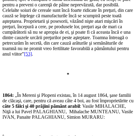
pentru a preveni o carenţă de pâine neprevăzută, dar posibilă.
Celelalte soiuri de cereale sunt încă foarte ridicate în preţuri, din care
cauză se înţelege că manufacturile încă se scumpiră peste toată
aşteptarea. Proprietarii şi posesorii, văzând nişte atari mişcări în
preţuri, începură a cere, pe produsele lor, preţuri aşa de mari ca
cumpărătorii să nu se apropia de ei, şi poate fi că aceasta încă e una
dintre cauzele urcării preţurilor peste aşteptare. Toamna întreagă o
petrecurăm în secetă, din care cauză arăturile şi semănăturile de
toamnă nu ne promit vreo fertilitate favorabilă a pământului pentru
anul viitor”
[53]
.
*
1864:
„În Mereni şi Plopeni existau, în 14 august 1864, şase familii
de clăcaşi, care, pentru că aveau câte 4 boi, au fost împroprietărite cu
câte 5 fălci şi 40 prăjini pământ arabil
: Vasile MIHALACHE,
Niţă a lui Pavel PALAGHIANU, Mihalache MUNTEANU, Vasile
IVAN, Panaite PALAGHIANU, Simion MURARU: