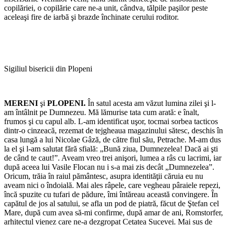
copilăriei, o copilărie care ne-a unit, cândva, tălpile paşilor peste
aceleaşi fire de iarbă şi brazde închinate cerului roditor.
Sigiliul bisericii din Plopeni
MERENI
şi
PLOPENI.
În satul acesta am văzut lumina zilei şi l-
am întâlnit pe Dumnezeu. Mă lămurise tata cum arată: e înalt,
frumos şi cu capul alb. L-am identificat uşor, tocmai sorbea tacticos
dintr-o cinzeacă, rezemat de tejgheaua magazinului sătesc, deschis în
casa lungă a lui Nicolae Gâză, de către fiul său, Petrache. M-am dus
la el şi l-am salutat fără sfială: „Bună ziua, Dumnezelea! Dacă ai şti
de când te caut!”. Aveam vreo trei anişori, lumea a râs cu lacrimi, iar
după aceea lui Vasile Flocan nu i s-a mai zis decât „Dumnezelea”.
Oricum, trăia în raiul pământesc, asupra identităţii căruia eu nu
aveam nici o îndoială. Mai ales râpele, care vegheau pâraiele repezi,
încă spuzite cu tufari de pădure, îmi întăreau această convingere. În
capătul de jos al satului, se afla un pod de piatră, făcut de Ştefan cel
Mare, după cum avea să-mi confirme, după amar de ani, Romstorfer,
arhitectul vienez care ne-a dezgropat Cetatea Sucevei. Mai sus de