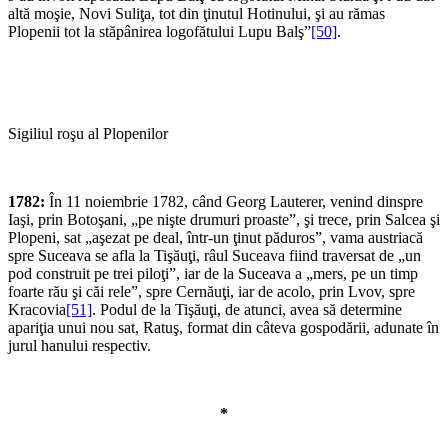
altă moşie, Novi Suliţa, tot din ţinutul Hotinului, şi au rămas
Plopenii tot la stăpânirea logofătului Lupu Balş”
[50]
.
Sigiliul roşu al Plopenilor
1782:
În 11 noiembrie 1782, când Georg Lauterer, venind dinspre
Iaşi, prin Botoşani, „pe nişte drumuri proaste”, şi trece, prin Salcea şi
Plopeni, sat „aşezat pe deal, într-un ţinut păduros”, vama austriacă
spre Suceava se afla la Tişăuţi, râul Suceava fiind traversat de „un
pod construit pe trei piloţi”, iar de la Suceava a „mers, pe un timp
foarte rău şi căi rele”, spre Cernăuţi, iar de acolo, prin Lvov, spre
Kracovia
[51]
. Podul de la Tişăuţi, de atunci, avea să determine
apariţia unui nou sat, Ratuş, format din câteva gospodării, adunate în
jurul hanului respectiv.
*