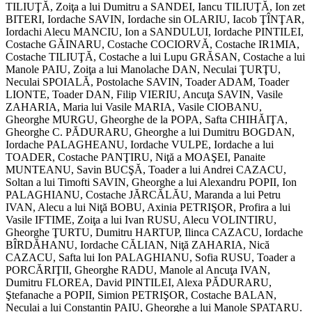
TILIUŢĂ, Zoiţa a lui Dumitru a SANDEI, Iancu TILIUŢĂ, Ion zet
BITERI, Iordache SAVIN, Iordache sin OLARIU, Iacob ŢÎNŢAR,
Iordachi Alecu MANCIU, Ion a SANDULUI, Iordache PINTILEI,
Costache GĂINARU, Costache COCIORVĂ, Costache IR1MIA,
Costache TILIUŢĂ, Costache a lui Lupu GRĂSAN, Costache a lui
Manole PAIU, Zoiţa a lui Manolache DAN, Neculai ŢURŢU,
Neculai SPOIALĂ, Postolache SAVIN, Toader ADAM, Toader
LIONTE, Toader DAN, Filip VIERIU, Ancuţa SAVIN, Vasile
ZAHARIA, Maria lui Vasile MARIA, Vasile CIOBANU,
Gheorghe MURGU, Gheorghe de la POPA, Safta CHIHĂIŢA,
Gheorghe C. PĂDURARU, Gheorghe a lui Dumitru BOGDAN,
Iordache PALAGHEANU, Iordache VULPE, Iordache a lui
TOADER, Costache PANŢIRU, Niţă a MOAŞEI, Panaite
MUNTEANU, Savin BUCŞĂ, Toader a lui Andrei CAZACU,
Soltan a lui Timofti SAVIN, Gheorghe a lui Alexandru POPII, Ion
PALAGHIANU, Costache JĂRCĂLĂU, Maranda a lui Petru
IVAN, Alecu a lui Niţă BOBU, Axinia PETRIŞOR, Profira a lui
Vasile IFTIME, Zoiţa a lui Ivan RUSU, Alecu VOLINTIRU,
Gheorghe ŢURTU, Dumitru HARTUP, Ilinca CAZACU, Iordache
BÎRDĂHANU, Iordache CĂLIAN, Niţă ZAHARIA, Nică
CAZACU, Safta lui Ion PALAGHIANU, Sofia RUSU, Toader a
PORCĂRIŢII, Gheorghe RADU, Manole al Ancuţa IVAN,
Dumitru FLOREA, David PINTILEI, Alexa PĂDURARU,
Ştefanache a POPII, Simion PETRIŞOR, Costache BALAN,
Neculai a lui Constantin PAIU, Gheorghe a lui Manole SPATARU.