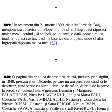
*
1809:
Un testament din 21 martie 1809, diata lui Iordachi Balş,
menţionează „biserica din Plopeni, unde să află îngropată răposata
maica mea”, cerând „să se facă, pe tot anul, o dată, pomenire, cu
toată rânduiala cuviincioasă, la biserica din Plopeni, unde să află
îngropată răposata maica mea”
[52]
.
*
1848:
O pagină din condica de căsătorii, datată, inclusiv prin sigiliu,
în 1848, precum şi următoarele, pe care nu am prea avut când să le
descifrez, fiind scrise cu buchii chirilice de mână, diferite de la preot
la preot, vehiculează nume precum: Dumitru şi Margareta
PALAGHEAN, Nicu PALAGEANUL, Ioniţă şi Maria PAIU,
Costache PAIU, Vasile MIHALACHE, Nastasia şi Costache a lui
Nichita RUSSU, Costachi şi Safta PRICOP, Niculai IVAN,
Costache SAVA, Anastasia şi Vasile sin (fiul) Pavel RUSU, Elena şi