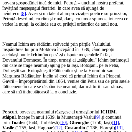
povara gospodăriei încă de mici, Petruţă – unchiul nostru preferat,
învăţând meşteşugul fierăriei, în care avea să ajungă de
neîntrecut
[8]
. Avea şi un talent al improvizaţiei poetice surprinzător,
Petruţă descriind, cu ritm şi rimă, dar şi cu umor spumos, tot ceea ce
vedea la nunţi, la colinde sau cu prilejul urăturilor de anul nou.
Neamul Ichim are rădăcini străvechi prin părţile Vasluiului,
răspândirea lui prin Moldova începând în 1639, când nepoţii
aceluiaşi bunic
Ichim
încep să-şi dispute moştenirile în faţa
Dovanului Domnesc. În timp, urmaşi ai „stâlpului” Ichim (strămoşul
din care se trage neamul) ajung pe la Iaşi, Botoşani, pe la Petia,
Dolheştii sau Rotopăneştii Fălticenilor şi pe la Horodnic sau
Marginea Rădăuţilor. Înclin să cred că primul Ichim din Plopeni,
Gavril – împroprietăritul din 1864, venise din Petia sau de prin satele
fălticenene în care se răspândise neamul, dar mărturii n-au rămas,
care să mă îndreptăţească la o concluzie.
Pe scurt, povestea neamului răzeşesc al urmaşilor lui
ICHIM,
stâlpul
, începe în anul 1639, la Munteneşti-Vaslui
[9]
şi continuă
prin
Toader
(1644, Turbăteşti)
[10]
,
Gheorghe
(1750, Iași)
[11]
,
Vasile
(1755, Iași, Hagioae)
[12]
,
Costandin
(1786, Floreşti)
[13]
,