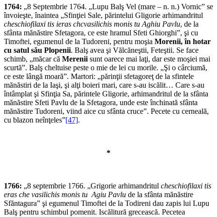
1764:
„8 Septembrie 1764. „Lupu Balş Vel (mare – n. n.) Vornic” se
învoieşte, înaintea „Sfinţiei Sale, părintelui Gligorie arhimandritul
cheschiofilaxi tis ieras chcvasilichis monis tu Aghiu Pavlu
, de la
sfânta mănăstire Sfetagora, ce este hramul Sfeti Ghiorghi”, şi cu
Timoftei, egumenul de la Tudoreni, pentru moşia
Morenii, în hotar
cu satul său Plopenii
. Balş avea şi Vălcăneştii, Feteştii. Se face
schimb, „măcar că
Merenii
sunt oarece mai laţi, dar este moşiei mai
scurtă”. Balş cheltuise peste o mie de lei cu morile. „Şi o cârciumă,
ce este lângă moară”. Martori: „părinţii sfetagoreţ de la sfintele
mănăstiri de la Iaşi, şi alţi boieri mari, care s-au iscălit… Care s-au
întâmplat şi Sfinţia Sa, părintele Gligorie, arhimandritul de la sfânta
mănăstire Sfeti Pavlu de la Sfetagora, unde este închinată sfânta
mănăstire Tudoreni, viind aice cu sfânta cruce”. Pecete cu cerneală,
cu blazon neînţeles”
[47]
.
*
1766:
„8 septembrie 1766. „Grigorie arhimandritul
cheschiofilaxi tis
eras che vasilichis monis tu Agiu Pavlu
de la sfânta mănăstire
Sfăntagura” şi egumenul Timoftei de la Todireni dau zapis lui Lupu
Balş pentru schimbul pomenit. Iscălitură grecească. Pecetea