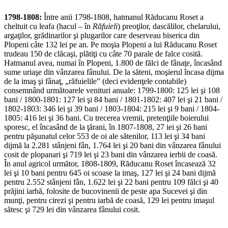
1798-1808:
Între anii 1798-1808, hatmanul Răducanu Roset a
cheltuit cu leafa (hacul – în
Răfuieli
) preoţilor, dascălilor, chelarului,
argaţilor, grădinarilor şi plugarilor care deserveau biserica din
Plopeni câte 132 lei pe an. Pe moşia Plopeni a lui Răducanu Roset
trudeau 150 de clăcaşi, plătiţi cu câte 70 parale de falce cosită.
Hatmanul avea, numai în Plopeni, 1.800 de fălci de fânaţe, încasând
sume uriaşe din vânzarea fânului. De la săteni, moşierul încasa dijma
de la imaş şi fânaţ, „răfuielile” (deci evidenţele contabile)
consemnând următoarele venituri anuale: 1799-1800: 125 lei şi 108
bani / 1800-1801: 127 lei şi 84 bani / 1801-1802: 407 lei şi 21 bani /
1802-1803: 346 lei şi 39 bani / 1803-1804: 215 lei şi 9 bani / 1804-
1805: 416 lei şi 36 bani. Cu trecerea vremii, pretenţiile boierului
sporesc, el încasând de la ţărani, în 1807-1808, 27 iei şi 26 bani
pentru păşunatul celor 553 de oi ale sătenilor, 113 lei şi 34 bani
dijmă la 2.281 stânjeni fân, 1.764 lei şi 20 bani din vânzarea fânului
cosit de plopanari şi 719 lei şi 23 bani din vânzarea ierbii de coasă.
În anul agricol următor, 1808-1809, Răducanu Roset încasează 32
lei şi 10 bani pentru 645 oi scoase la imaş, 127 lei şi 24 bani dijmă
pentru 2.552 stânjeni fân, 1.622 lei şi 22 bani pentru 109 fălci şi 40
prăjini iarbă, folosite de bucovinenii de peste apa Sucevei şi din
munţi, pentru cirezi şi pentru iarbă de coasă, 129 lei pentru imaşul
sătesc şi 729 lei din vânzarea fânului cosit.