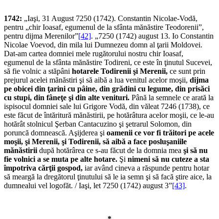
1742:
„Iaşi, 31 August 7250 (1742). Constantin Nicolae-Vodă,
pentru „chir Ioasaf, egumenul de la sfânta mănăstire Teodorenii”,
pentru dijma Merenilor”
[42]
. „7250 (1742) august 13. Io Constantin
Nicolae Voevod, din mila lui Dumnezeu domn al ţarii Moldovei.
Dat-am cartea domniei mele rugătorului nostru chir Ioasaf,
egumenul de la sfânta mănăstire Todireni, ce este în ţinutul Sucevei,
să fie volnic a stăpâni
hotarele Todirenii şi Merenii,
ce sunt prin
prejurul acelei mănăstiri şi să aibă a lua venitul acelor moşii,
dijma
pe obicei din ţarini cu pâine, din grădini cu legume, din prisăci
cu stupi, din fâneţe şi din alte venituri.
Până la semnele ce arată la
ispisocul domniei sale lui Grigore Vodă, din văleat 7246 (1738), ce
este făcut de întăritură mănăstirii, pe hotărâtura acelor moşii, ce le-au
hotărât stolnicul Şerban Cantacuzino şi şetrarul Solomon, din
poruncă domnească. Aşijderea şi
oamenii ce vor fi trăitori pe acele
moşii, şi Merenii, şi Todirenii, să aibă a face posluşaniile
mănăstirii
după hotărârea ce s-au făcut de la domnia mea
şi să nu
fie volnici a se muta pe alte hotare.
Şi
nimeni să nu cuteze a sta
împotriva cărţii gospod,
iar având cineva a răspunde pentru hotar
să meargă la dregătorul ţinutului să le ia semn şi să facă ştire aice, la
dumnealui vel logofăt. / Iaşi, let 7250 (1742) august 3”
[43]
.
*