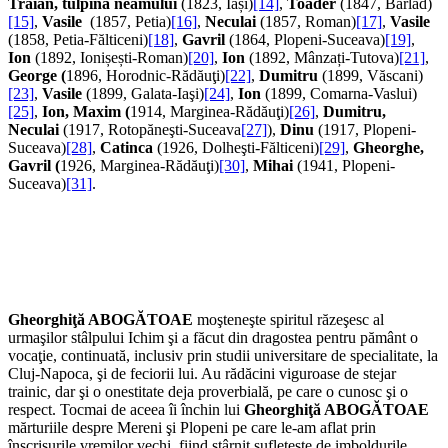
Traian, tulpina neamului
(1823, Iași)
[14]
,
Toader
(1847, Bârlad)
[15]
,
Vasile
(1857, Petia)
[16]
,
Neculai
(1857, Roman)
[17]
,
Vasile
(1858, Petia-Fălticeni)
[18]
,
Gavril
(1864, Plopeni-Suceava)
[19]
,
Ion
(1892, Ionișești-Roman)
[20]
,
Ion
(1892, Mânzați-Tutova)
[21]
,
George (
1896, Horodnic-Rădăuţi)
[22]
,
Dumitru
(1899, Văscani)
[23]
,
Vasile
(1899, Galata-Iaşi)
[24]
,
Ion
(1899, Comarna-Vaslui)
[25]
,
Ion, Maxim (
1914, Marginea-Rădăuţi)
[26]
,
Dumitru,
Neculai
(1917, Rotopăneşti-Suceava
[27]
),
Dinu
(1917, Plopeni-
Suceava)
[28]
,
Catinca
(1926, Dolheşti-Fălticeni)
[29]
,
Gheorghe,
Gavril (
1926, Marginea-Rădăuţi)
[30]
,
Mihai
(1941, Plopeni-
Suceava)
[31]
.
Gheorghiţă ABOGĂTOAE
moşteneşte spiritul răzeşesc al
urmaşilor stâlpului Ichim şi a făcut din dragostea pentru pământ o
vocaţie, continuată, inclusiv prin studii universitare de specialitate, la
Cluj-Napoca, şi de feciorii lui. Au rădăcini viguroase de stejar
trainic, dar şi o onestitate deja proverbială, pe care o cunosc şi o
respect. Tocmai de aceea îi închin lui
Gheorghiţă ABOGĂTOAE
mărturiile despre Mereni şi Plopeni pe care le-am aflat prin
înscrisurile vremilor vechi, fiind stârnit sufleteşte de imboldurile