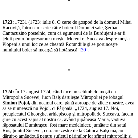
*
1723:
„7231 (1723) iulie 8. O carte de gospod de la domnul Mihai
Racoviţă, întru care scrie către boierul Domniei sale, Şerban
Cantacuzino postelnic, cum că egumenul de la Burdujeni s-ar fi
jeluit pentru împresurarea moşiei Mereni ot Suceava despre moşia
Plopeni a unui loc ce se cheamă Rotundiile şi se porunceşte
numitului boier să meargă să hotărască”
[39]
.
*
1724:
În 17 august 1724, când face un schimb de moşii cu
Mitropolia Sucevei, Iuon Balş dăruieşte Mitropoliei pe iobagul
Simion Pojol,
din neamul care, până aproape de zilele noastre, avea
să se numească nu Pojol, ci Pârjoală: „1724, august 17. Noi,
preaplecatul Gheorghe, arhiepiscop şi mitropolit de Suceava, facem
ştire cu acest zapis al nostru că, având jupâneasa Maria, văduva
răposatului Dumitraşcu, fost mare medelnicer, jumătate din satul
Rus, ţinutul Sucevei, ce-o are zestre de la Catinca Bălşoaia, au
dăruit-o amândouă pentru sufletul părinţilor lor sfintei mitropolii; şi