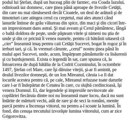
podul lui Ştefan, după un huceag plin de farmec, era Coada Iazului,
odinioară iaz domnesc, care ţinea până aproape de livezile Cetăţii,
din care nu mai rămăseseră decât Cioatele, un deal de arătură şi de
timoteiuri care atingea cerul cu creştetul, mai ales atunci când
lanurile întinse de grâu vălureau din spice, din maci şi din cicori într-
un impresionant dans astral. Şi mai aveam şi Cerul pământesc, lângă
o baltă doldora de peşte, unde păşteam vitele şi nimeni nu ştia de
unde şi din ce pricină îi venea numele, pentru că bătrânii uitaseră că
„cier” înseamnă imaş pentru caii Cetăţii Sucevei, bogat în rogoz şi în
ierburi tari, şi că, în vremuri cărunte, „cerul” nostru ţinea până în
malul apei Sucevei, unde, acum, împărţeam pământurile cu lisăurenii
şi cu burdujenenii. Exista o legendă în sat, care spunea că, la
întoarcerea de după bătălia de la Codrii Cozminului, în octombrie
1497, Ştefan cel Mare, care îşi dăruise vitejii, şi-ar fi amintit, pe
dealul livezilor domneşti, de un Ion Mireanul, căruia i-a fi dat
locurile acestea pentru că, pe cale, Mireanul refuzase toate darurile
care l-ar fi îndepărtat de Cetatea în care, cu slujbă credincioasă, îşi
venera Domnul. Ei, dar legendele şi impresiile nevinovate ale
copilăriei fiecăruia dintre noi nu înseamnă mare lucru, dacă nu sunt
întărite de mărturii vechi, atât de rare şi de seci la români, menite
parcă pentru a încenuşa viitorul, nu pentru a-l scoate la lumină. În
fond, din cenuşa trecutului izvorăşte lumina viitorului, cum ar zice
Grigorovitza.