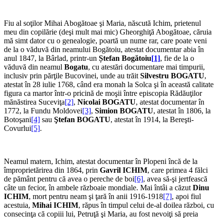
Fiu al soţilor Mihai Abogătoae şi Maria, născută Ichim, prietenul
meu din copilărie (deşi mult mai mic) Gheorghiţă Abogătoae, căruia
mă simt dator cu o genealogie, poartă un nume rar, care poate veni
de la o văduvă din neamului Bogătoiu, atestat documentar abia în
anul 1847, la Bârlad, printr-un
Ștefan Bogătoiu
[1]
, fie de la o
văduvă din neamul
Bogatu
, cu atestări documentare mai timpurii,
inclusiv prin părţile Bucovinei, unde au trăit
Silvestru BOGATU
,
atestat în 28 iulie 1768, când era monah la Solca şi în această calitate
figura ca martor într-o pricină de moşii între episcopia Rădăuţilor
mănăstirea Suceviţa
[2]
,
Nicolai BOGATU
, atestat documentar în
1772, la Fundu Moldovei
[3]
,
Simion BOGATU
, atestat în 1806, la
Botoşani
[4]
sau
Ştefan BOGATU
, atestat în 1914, la Bereşti-
Covurlui
[5]
.
Neamul matern, Ichim, atestat documentar în Plopeni încă de la
împroprietărirea din 1864, prin
Gavril ICHIM
, care primea 4 fălci
de pământ pentru că avea o pereche de boi
[6]
, avea să-şi jertfească
câte un fecior, în ambele războaie mondiale. Mai întâi a căzut
Dinu
ICHIM
, mort pentru neam şi ţară în anii 1916-1918
[7]
, apoi fiul
acestuia,
Mihai ICHIM
, răpus în timpul celui de-al doilea război, cu
consecinţa că copiii lui, Petruţă şi Maria, au fost nevoiţi să preia