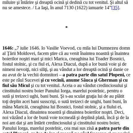
miluire şi întărire şi dreaptă ocină şi dedină cu tot venitul. Şi altul să
nu se amestece. / La Iaşi, în anul 7130 (1622) ianuarie 14”
[35]
.
*
1646:
„7 iulie 1646. Io Vasilie Voevod, cu mila lui Dumnezeu domn
al Ţării Moldovei, facem ştire că au venit înaintea noastră şi înaintea
boierilor noştri mari şi mici Marica, cneaghina lui Toader Bosnici,
fostul stolnic, şi cu fiul ei, Alexa Diacul, după a lor bună voie şi de
nimeni nevoiţi, nici siliţi, şi au vândut a lor dreaptă ocină şi danie ce
au avut de la vechii domnitori –
a patra parte din satul Plopeni,
ce
este pe râul Sucevei
şi cu vecinii, anume Săuca şi Gherman şi cu
fiul său Micul
şi cu tot venitul. Aceia o au vândut credinciosului şi
cinstitului nostru boier Panului Iorga, marelui postelnic, pentru o
sută şi treizeci ughi, bani buni. Şi s-au sculat graţia lui de au plătit
toţi deplin acei bani susscrişi, o sută treizeci de unghi, bani buni, în
mâna Maricăi, cneaghina lui Bosnici, fostul stolnic, şi a fiului ei,
Alexa Diacul, dinaintea noastră şi dinaintea boierilor noştri. Deci,
noi văzând a lor de bună voie tocmeală şi deplină plată, încă şi de la
noi am dat şi am întărit credinciosului şi cinstitului nostru boier,
Panului Iorga, marelui postelnic, cea mai sus zisă
a patra parte din