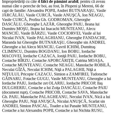
Împroprietăriţi cu câte
4 fălci de pământ arabil
, pentru că aveau
numai câte o pereche de boi, au fost, în Plopeni şi Mereni, 66 de
capi de familie: Alexandru POPII, Andrei BUTNARAŞU, Vasile
JĂRCĂLĂU, Vasile CURCĂ, Vasile ANUŞCĂ, Ion NEAGU,
Vasile CURCĂ, Profira Gh. GODROMAN, Gheorghe
DASCĂLU, Gheorghe LAZĂR, Gheorghe PAIU, Ileana lui
Dumitru MOŞU, Ileana lui Inacachi MUNTEANU, Alecu
MANCIÙ, Vasile BÂRZU, Vasile COCIORVEI, Vasile al lui
Niculai IVAN, Vasile PALAGHIANU, Gheorghe FANDACHE,
Maranda lui Gheorghe BUTNARAŞU, Gheorghe sin ANDREI,
Gheorghe a lui Alecu MANCIU, Gavril ICHIM, Dumitraş
CLIMINCU, Dumitru BOGDANU, Ion BOBU, Iordache
MACOVEI, Iordache CAZACA, Ioniţă PAIU, Iordache BOBU,
Costache BÎRZU, Costache APORCĂRIŢII, Catrina MOAŞA,
Costache MUNTEANU, Costache NEAGU, Manolache ROBILĂ,
Neculai GÎZĂ, Neculai ICHIM, Niţă a PALAGHII, Niţă a
NIŢULUI, Pricopie CAZACU, Simion a ZAMFIREI, Tudorache
GĂINARU, Fotache GUGU, Vasile MUNTEANU, Gheorghe a lui
Iordache PAIU, Iordache zet OLARIU, Iordache PRICOP, Ilaş
DULGHERIU, Costache a lui Zoiţa DASCĂLU, Costache PAIU
(document rupt), Costache PRICOB, Costache SAVA, Manolache
Gh. PAIU, Manolache PALAGHEANU, Neculai IVAN, Nică a lui
Gheorghe PAIU, Niţă ANUŞCĂ, Niculai ANUŞCĂ, Scarlat sin
ANDREI, Simion PASCAL, Toader a lui Panaite MUNTEANU,
Costache a lui Alexandru POPII, Costache a lui Nichita RUSU,