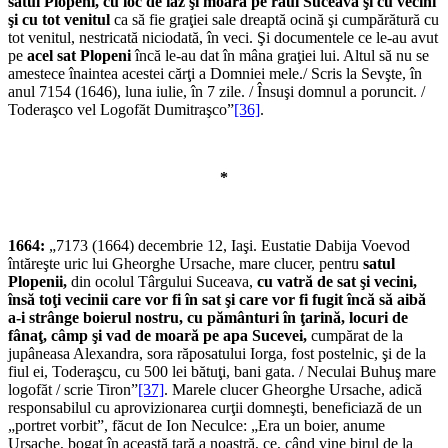
satul Plopeni, cu loc de iaz şi moară pe râul Suceava şi cu vecini
şi cu tot venitul
ca să fie graţiei sale dreaptă ocină şi cumpărătură cu
tot venitul, nestricată niciodată, în veci. Şi documentele ce le-au avut
pe
acel sat Plopeni
încă le-au dat în mâna graţiei lui. Altul să nu se
amestece înaintea acestei cărţi a Domniei mele./ Scris la Sevşte, în
anul 7154 (1646), luna iulie, în 7 zile. / Însuşi domnul a poruncit. /
Toderaşco vel Logofăt Dumitraşco”
[36]
.
*
1664:
„7173 (1664) decembrie 12, Iaşi. Eustatie Dabija Voevod
întăreşte uric lui Gheorghe Ursache, mare clucer, pentru
satul
Plopenii,
din ocolul Târgului Suceava,
cu vatră de sat şi vecini,
însă toţi vecinii care vor fi în sat şi care vor fi fugit încă să aibă
a-i strânge boierul nostru, cu pământuri în ţarină, locuri de
fânaţ, câmp şi vad de moară pe apa Sucevei,
cumpărat de la
jupâneasa Alexandra, sora răposatului Iorga, fost postelnic, şi de la
fiul ei, Toderaşcu, cu 500 lei bătuţi, bani gata. / Neculai Buhuş mare
logofăt / scrie Tiron”
[37]
. Marele clucer Gheorghe Ursache, adică
responsabilul cu aprovizionarea curţii domneşti, beneficiază de un
„portret vorbit”, făcut de Ion Neculce: „Era un boier, anume
Ursache, bogat în această ţară a noastră, ce, când vine birul de la