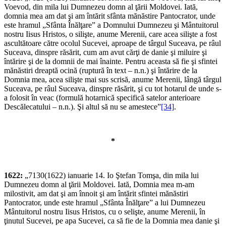
Voevod, din mila lui Dumnezeu domn al ţării Moldovei. Iată,
domnia mea am dat şi am întărit sfânta mănăstire Pantocrator, unde
este hramul „Sfânta Înălţare” a Domnului Dumnezeu şi Mântuitorul
nostru Iisus Hristos, o silişte, anume Merenii, care acea silişte a fost
ascultătoare către ocolul Sucevei, aproape de târgul Suceava, pe râul
Suceava, dinspre răsărit, cum am avut cărţi de danie şi miluire şi
întărire şi de la domnii de mai înainte. Pentru aceasta să fie şi sfintei
mănăstiri dreaptă ocină (ruptură în text – n.n.) şi întărire de la
Domnia mea, acea silişte mai sus scrisă, anume Merenii, lângă târgul
Suceava, pe râul Suceava, dinspre răsărit, şi cu tot hotarul de unde s-
a folosit în veac (formulă hotarnică specifică satelor anterioare
Descălecatului – n.n.). Şi altul să nu se amestece”
[34]
.
*
1622:
„7130(1622) ianuarie 14. Io Ştefan Tomşa, din mila lui
Dumnezeu domn al ţării Moldovei. Iată, Domnia mea m-am
milostivit, am dat şi am înnoit şi am întărit sfintei mănăstiri
Pantocrator, unde este hramul „Sfânta Înălţare” a lui Dumnezeu
Mântuitorul nostru Iisus Hristos, cu o selişte, anume Merenii, în
ţinutul Sucevei, pe apa Sucevei, ca să fie de la Domnia mea danie şi