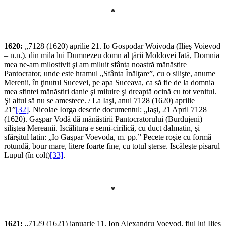
*
1620:
„7128 (1620) aprilie 21. Io Gospodar Woivoda (Ilieş Voievod
– n.n.). din mila lui Dumnezeu domn al ţării Moldovei Iată, Domnia
mea ne-am milostivit şi am miluit sfânta noastră mănăstire
Pantocrator, unde este hramul „Sfânta Înălţare”, cu o silişte, anume
Merenii, în ţinutul Sucevei, pe apa Suceava, ca să fie de la domnia
mea sfintei mănăstiri danie şi miluire şi dreaptă ocină cu tot venitul.
Şi altul să nu se amestece. / La Iaşi, anul 7128 (1620) aprilie
21”
[32]
. Nicolae Iorga descrie documentul: „Iaşi, 21 April 7128
(1620). Gaşpar Vodă dă mănăstirii Pantocratorului (Burdujeni)
siliştea Mereanii. Iscălitura e semi-cirilică, cu duct dalmatin, şi
sfârşitul latin: „Io Gaşpar Voevoda, m. pp.” Pecete roşie cu formă
rotundă, bour mare, li­tere foarte fine, cu totul şterse. Iscăleşte pisarul
Lupul (în colţ)
[33]
.
*
1621:
„7129 (1621) ianuarie 11. Ion Alexandru Voevod, fiul lui Ilieş