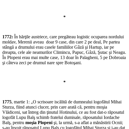
*
1772:
În hărţile austriece, care pregăteau logistic ocuparea nordului
moldav, Merenii aveau doar 9 case, din care 2 pe deal, Pe partea
stângă a drumului erau casele familiilor Gâză şi Hartup, iar pe
dreapta, cele ale neamurilor Climincu, Papuc, Gâză, Şutac şi Neagu.
În Plopeni erau mai multe case, 13 doar în Palagheni, 5 pe Dobroaia
şi câteva zeci pe drumul nare spre Botoşani.
*
1775
, martie 1: „O scrisoare iscălită de dumnealui logofătul Mihai
Sturza, fiind atunci clucer, prin care arată că, pentru moşia
Vlădiceni, sat întreg din ţinutul Hotinului, ce au fost dat-o răposatul
logofăt Lupu Balş schimb fratelui dumisale, răposatului Iordache
Balş, pentru
moşia Plopeni
şi, la urmă, s-a aflat a mănăstirii Ocnii;
s-au învoit răposatul Lupu Balş cu logofătul Mihai Sturza şi i-au dat