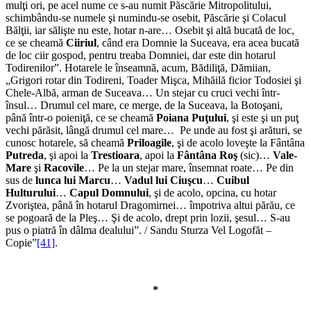
mulţi ori, pe acel nume ce s-au numit Păscărie Mitropolitului,
schimbându-se numele şi numindu-se osebit, Păscărie şi Colacul
Bălţii, iar sălişte nu este, hotar n-are… Osebit şi altă bucată de loc,
ce se cheamă
Ciiriul
, când era Domnie la Suceava, era acea bucată
de loc ciir gospod, pentru treaba Domniei, dar este din hotarul
Todirenilor”. Hotarele le înseamnă, acum, Bădiliţă, Dămiian,
„Grigori rotar din Todireni, Toader Mişca, Mihăilă ficior Todosiei şi
Chele-Albă, arman de Su­ceava… Un stejar cu cruci vechi într-
însul… Drumul cel mare, ce merge, de la Suceava, la Botoşani,
până într-o poieniţă, ce se cheamă
Poiana Puţului
, şi este şi un puţ
vechi părăsit, lângă drumul cel mare… Pe unde au fost şi arături, se
cunosc hotarele, să cheamă
Priloagile
, şi de acolo loveşte la Fântâna
Putreda
, şi apoi la
Trestioara
, apoi la
Fântâna Roş
(sic)…
Vale-
Mare
şi
Racovile
… Pe la un stejar mare, însemnat roate… Pe din
sus de
lunca lui Marcu
…
Vadul lui Ciuşcu
…
Cuibul
Hulturului
…
Capul Domnului
, şi de acolo, opcina, cu hotar
Zvoriştea, până în hotarul Dragomirnei… împotriva altui părău, ce
se pogoară de la Pleş… Şi de acolo, drept prin lozii, şesul… S-au
pus o piatră în dâlma dealului”. / Sandu Sturza Vel Logofăt –
Copie”
[41]
.
*