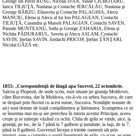
George sin Pavel RUSU, Nicolai IVAN, Vasile CIUBOTARU,
Iancu TILIUŢĂ, Nastasia şi Costache JERCĂLĂU, Nastasia şi
George BÂRZU, Elisaveta şi Costache PALAGHIA, Alecu
MANCIU, Elena şi Alecu al lui Ion PALAGEAN, Costachi
TILIUŢĂ, Casandra şi Manoli PALAGIAN, Costachi SAVEN,
Panaite MUNTEANU, Safta şi George ZAHARIA, Elena şi
Nichita PĂDURARUL, Saveta şi Alecu ASLAM, Costachi
SAVIN, Ştefan SAVIN, Iordachi PRICOP, Ştefan ŢÂNŢARI,
Nicolai GÂZĂ etc.
1855:
„
Corespondenţă de lângă apa Sucevei, 22 octombrie.
Salcea şi Plopenii, de unde scriu, sunt situate pe graniţa Moldovei,
către Bucovina, dar în Moldova, vis-á-vis cu urbea Suceava, de care
se despart prin fluviul cu acest nume, Suceava. Noutăţile noastre de
aici sunt demne de toată compătimirea şi întristarea. Scumpetea ce ni
se însemna mai nu-şi are perechea în istoria acestui Principat, aceea
creşte şi se măreşte văzând cu ochii. Chila de grâu se vinde, aice, la
graniţă, pe loc, de la 7 până la 7 galbeni şi jumătate, la Iaşi, de la 7,
până la 8 galbeni. Guvernul începu a trimite oamenii săi prin
ţinuturi, spre a cumpăra o sumă însemnată de grâu, cu scop, se pare