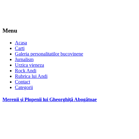
Menu
Acasa
Carti
Galeria personalitatilor bucovinene
Jurnalism
Urzica vieneza
Rock Andi
Rubrica lui Andi
Contact
Categorii
Merenii şi Plopenii lui Gheorghiţă Abogătoae