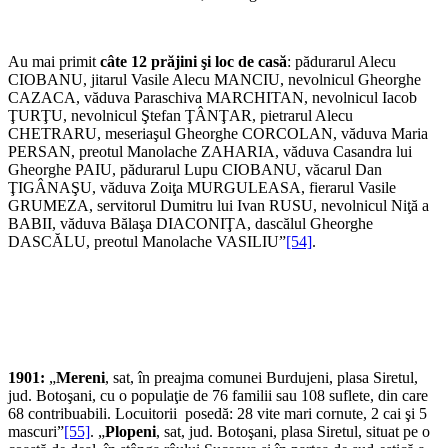
Au mai primit
câte 12 prăjini şi loc de casă
: pădurarul Alecu
CIOBANU, jitarul Vasile Alecu MANCIU, nevolnicul Gheorghe
CAZACA, văduva Paraschiva MARCHITAN, nevolnicul Iacob
ŢURŢU, nevolnicul Ştefan ŢÂNŢAR, pietrarul Alecu
CHETRARU, meseriaşul Gheorghe CORCOLAN, văduva Maria
PERSAN, preotul Manolache ZAHARIA, văduva Casandra lui
Gheorghe PAIU, pădurarul Lupu CIOBANU, văcarul Dan
ŢIGÂNAŞU, văduva Zoiţa MURGULEASA, fierarul Vasile
GRUMEZA, servitorul Dumitru lui Ivan RUSU, nevolnicul Niţă a
BABII, văduva Bălaşa DIACONIŢA, dascălul Gheorghe
DASCĂLU, preotul Manolache VASILIU”
[54]
.
1901:
„
Mereni
, sat, în preajma comunei Burdujeni, plasa Siretul,
jud. Bo­toşani, cu o populaţie de 76 familii sau 108 suflete, din care
68 contribuabili. Locuitorii posedă: 28 vite mari cornute, 2 cai şi 5
mascuri”
[55]
. „
Plopeni
, sat, jud. Botoşani, plasa Siretul, situat pe o