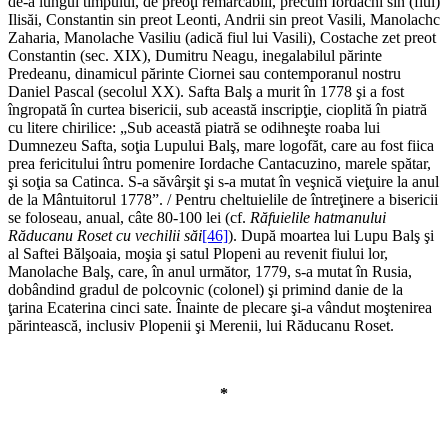
de-a lungul timpului, de preoţi remarcabili, precum Iordachi sin (fiul)
Ilisăi, Constantin sin preot Leonti, Andrii sin preot Vasili, Manolachc
Zaharia, Manolache Vasiliu (adică fiul lui Vasili), Costache zet preot
Constantin (sec. XIX), Dumitru Neagu, inegalabilul părinte
Predeanu, dinamicul părinte Ciornei sau contemporanul nostru
Daniel Pascal (secolul XX). Safta Balş a murit în 1778 şi a fost
îngropată în curtea bisericii, sub această inscripţie, cioplită în piatră
cu litere chirilice: „Sub această piatră se odihneşte roaba lui
Dumnezeu Safta, soţia Lupului Balş, mare logofăt, care au fost fiica
prea fericitului întru pomenire Iordache Cantacuzino, marele spătar,
şi soţia sa Catinca. S-a săvârşit şi s-a mutat în veşnică vieţuire la anul
de la Mântuitorul 1778”. / Pentru cheltuielile de întreţinere a bisericii
se foloseau, anual, câte 80-100 lei (cf.
Răfuielile hatmanului
Răducanu Roset cu vechilii săi
[46]
). După moartea lui Lupu Balş şi
al Saftei Bălşoaia, moşia şi satul Plopeni au revenit fiului lor,
Manolache Balş, care, în anul următor, 1779, s-a mutat în Rusia,
dobândind gradul de polcovnic (colonel) şi primind danie de la
ţarina Ecaterina cinci sate. Înainte de plecare şi-a vândut moştenirea
părintească, inclusiv Plopenii şi Merenii, lui Răducanu Roset.
*