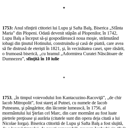
*
1753:
Anul sfinţirii ctitoriei lui Lupu şi Safta Balş, Biserica „Sfânta
Maria” din Plopeni. Odată devenit stăpân al Plopenilor, în 1742,
Lupu Balş a început să-şi gospodărească noua moşie, strămutând
iobagi din ţinutul Hotinului, construindu-şi casă de piatră, care avea
să fie distrusă de eterişti în 1821, şi, în vecinătatea casei, spre răsărit,
o frumoasă biserică, „cu hramul „Adormirea Curatei Născătoare de
Dumnezeu”,
sfinţită în 10 iulie
*
1753
, „în timpul voievodului Ion Kantacuzino-Racoviţă”, „de chir
Iacob Mitropolit”, fost stareţ al Putnei, cu numele de Iacob
Putneanu, şi pângăritor, din lăcomie lumească, în 1756, al
mormântului lui Ştefan cel Marc, din care mormânt au fost luate
pietrele preţioase şi aurăria (citatele sunt din opera deja citată a lui
Nicolae Iorga). Biserica ctitorită de Lupu şi Safta Balş a fost slujită,