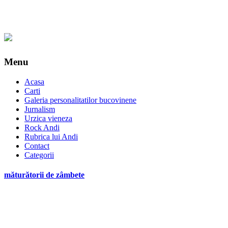
Menu
Acasa
Carti
Galeria personalitatilor bucovinene
Jurnalism
Urzica vieneza
Rock Andi
Rubrica lui Andi
Contact
Categorii
măturătorii de zâmbete