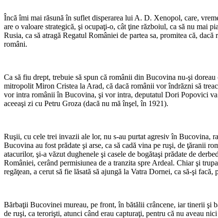
Încă îmi mai răsună în suflet disperarea lui A. D. Xenopol, care, vreme
are o valoare strategică, şi ocupaţi-o, cât ţine războiul, ca să nu mai pi
Rusia, ca să atragă Regatul României de partea sa, promitea că, dacă r
români.
Ca să fiu drept, trebuie să spun că românii din Bucovina nu-şi dorea
mitropolit Miron Cristea la Arad, că dacă românii vor îndrăzni să trea
vor intra românii în Bucovina, şi vor intra, deputatul Dori Popovici va 
aceeaşi zi cu Petru Groza (dacă nu mă înşel, în 1921).
Ruşii, cu cele trei invazii ale lor, nu s-au purtat agresiv în Bucovina
Bucovina au fost prădate şi arse, ca să cadă vina pe ruşi, de ţăranii rom
atacurilor, şi-a văzut dughenele şi casele de bogătaşi prădate de derbe
României, cerând permisiunea de a tranzita spre Ardeal. Chiar şi trupa
regăţean, a cerut să fie lăsată să ajungă la Vatra Dornei, ca să-şi facă, 
Bărbaţii Bucovinei mureau, pe front, în bătălii crâncene, iar tinerii şi 
de ruşi, ca terorişti, atunci când erau capturaţi, pentru că nu aveau nic