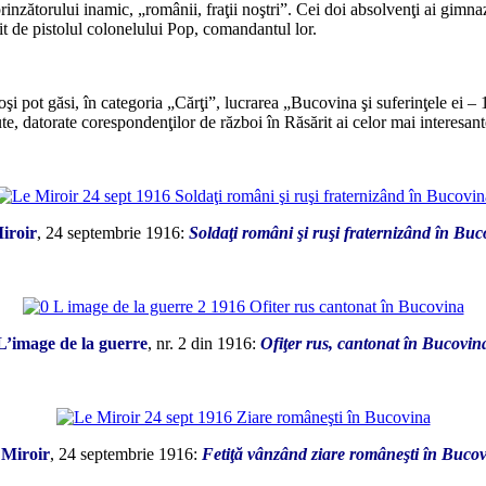
rinzătorului inamic, „românii, fraţii noştri”. Cei doi absolvenţi ai gimn
it de pistolul colonelului Pop, comandantul lor.
*
i pot găsi, în categoria „Cărţi”, lucrarea „Bucovina şi suferinţele ei – 19
cute, datorate corespondenţilor de război în Răsărit ai celor mai interes
*
iroir
, 24 septembrie 1916:
Soldaţi români şi ruşi fraternizând în Bu
*
L’image de la guerre
, nr. 2 din 1916:
Ofiţer rus, cantonat în Bucovin
*
 Miroir
, 24 septembrie 1916:
Fetiţă vânzând ziare româneşti în Buco