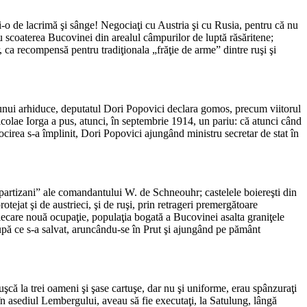
i-o de lacrimă şi sânge! Negociaţi cu Austria şi cu Rusia, pentru că nu
d cu scoaterea Bucovinei din arealul câmpurilor de luptă răsăritene;
ca recompensă pentru tradiţionala „frăţie de arme” dintre ruşi şi
unui arhiduce, deputatul Dori Popovici declara gomos, precum viitorul
colae Iorga a pus, atunci, în septembrie 1914, un pariu: că atunci când
rocirea s-a împlinit, Dori Popovici ajungând ministru secretar de stat în
i partizani” ale comandantului W. de Schneouhr; castelele boiereşti din
otejat şi de austrieci, şi de ruşi, prin retrageri premergătoare
fiecare nouă ocupaţie, populaţia bogată a Bucovinei asalta graniţele
upă ce s-a salvat, aruncându-se în Prut şi ajungând pe pământ
puşcă la trei oameni şi şase cartuşe, dar nu şi uniforme, erau spânzuraţi
ă în asediul Lembergului, aveau să fie executaţi, la Satulung, lângă