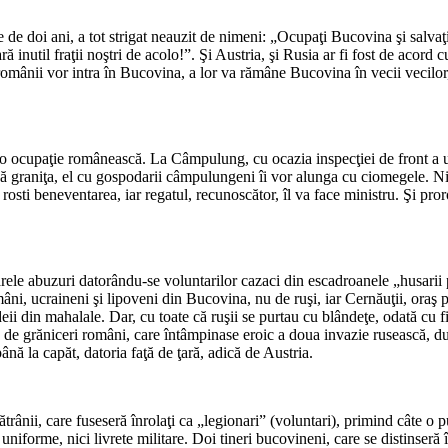
*
 de doi ani, a tot strigat neauzit de nimeni: „Ocupaţi Bucovina şi salvaţ
ară inutil fraţii noştri de acolo!”. Şi Austria, şi Rusia ar fi fost de acor
omânii vor intra în Bucovina, a lor va rămâne Bucovina în vecii vecilor, 
*
u o ocupaţie românească. La Câmpulung, cu ocazia inspecţiei de front a 
că graniţa, el cu gospodarii câmpulungeni îi vor alunga cu ciomegele. Ni
rosti beneventarea, iar regatul, recunoscător, îl va face ministru. Şi pro
*
, rarele abuzuri datorându-se voluntarilor cazaci din escadroanele „husari
âni, ucraineni şi lipoveni din Bucovina, nu de ruşi, iar Cernăuţii, oraş pr
deii din mahalale. Dar, cu toate că ruşii se purtau cu blândeţe, odată cu 
 de grăniceri români, care întâmpinase eroic a doua invazie rusească, d
până la capăt, datoria faţă de ţară, adică de Austria.
*
bătrânii, care fuseseră înrolaţi ca „legionari” (voluntari), primind câte o 
i uniforme, nici livrete militare. Doi tineri bucovineni, care se distinser