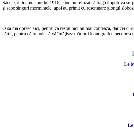
Săcele, în toamna anului 1916, când au refuzat să tragă împotriva surp
şi sape singuri mormintele, apoi au primit cu resemnare glonţul sloboz
O să mă opresc aici, pentru că restul nici nu mai contează, dar cei curioş
cărţii, pentru că trebuie să vă înfăţişez mărturii iconografice necunos
Le M
Le