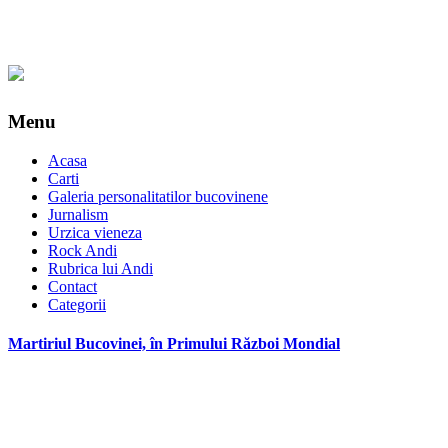
Menu
Acasa
Carti
Galeria personalitatilor bucovinene
Jurnalism
Urzica vieneza
Rock Andi
Rubrica lui Andi
Contact
Categorii
Martiriul Bucovinei, în Primului Război Mondial