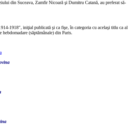
aziului din Suceava, Zamfir Nicoară şi Dumitru Catană, au preferat să-
14-1918″, iniţial publicată şi ca fişe, în categoria cu acelaşi titlu ca al
ante hebdomadare (săptămânale) din Paris.
covina
a
vina