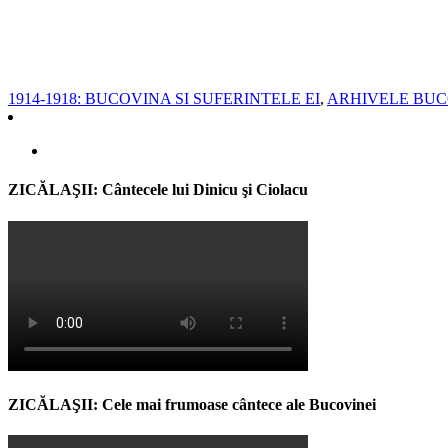
1914-1918: BUCOVINA SI SUFERINTELE EI
,
ARHIVELE BUC
ZICĂLAŞII: Cântecele lui Dinicu şi Ciolacu
ZICĂLAŞII: Cele mai frumoase cântece ale Bucovinei