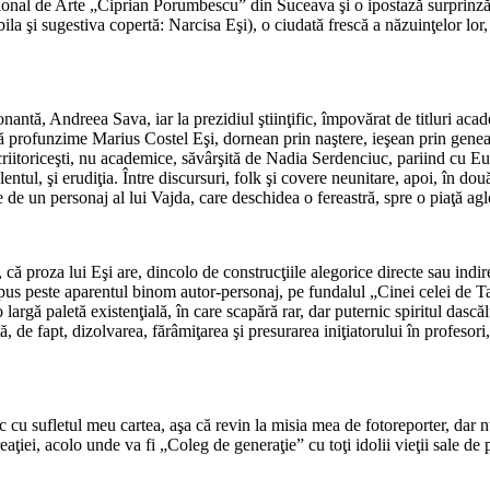
ţional de Arte „Ciprian Porumbescu” din Suceava şi o ipostază surprinzăt
abila şi sugestiva copertă: Narcisa Eşi), o ciudată frescă a năzuinţelor l
antă, Andreea Sava, iar la prezidiul ştiinţific, împovărat de titluri aca
ă profunzime Marius Costel Eşi, dornean prin naştere, ieşean prin geneal
criitoriceşti, nu academice, săvârşită de Nadia Serdenciuc, pariind cu E
ntul, şi erudiţia. Între discursuri, folk şi covere neunitare, apoi, în două 
e de un personaj al lui Vajda, care deschidea o fereastră, spre o piaţă ag
, că proza lui Eşi are, dincolo de construcţiile alegorice directe sau indir
rapus peste aparentul binom autor-personaj, pe fundalul „Cinei celei de 
argă paletă existenţială, în care scapără rar, dar puternic spiritul dascălul
de fapt, dizolvarea, fărâmiţarea şi presurarea iniţiatorului în profesori, î
cu sufletul meu cartea, aşa că revin la misia mea de fotoreporter, dar n
eaţiei, acolo unde va fi „Coleg de generaţie” cu toţi idolii vieţii sale d