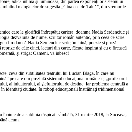
oare, adică intimă şi luminoasă, din partea exponenţilor sistemului
or, amintind mângâietor de sugestia „Cina cea de Taină”, din vremurile
demice care le glorifică îndreptăţit cariera, doamna Nadia Serdenciuc şi
ogia dezvăluită de nume, scriitor român autentic, prin ceea ce scrie.
ugen Prodan că Nadia Serdenciuc scrie, în taină, poezie şi proză.
reprize de câte cinci, lecturi din carte, făcute inspirat şi cu o firească
lomerată, şi striga: Oameni, vă iubesc!
ecte, ceva din subtilitatea teatrului lui Lucian Blaga, în care nu
Taină” pe care o reprezintă sistemul educaţional românesc, „profesorul
ui, al iniţiatorului, al şlefuitorului de destine. Iar problema centrală a
n identităţi ciudate, în roboţi educaţionali înstrăinaţi tridimensional
u înainte de a sublinia răspicat: sâmbătă, 31 martie 2018, la Suceava,
e până acum.