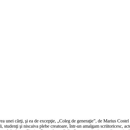
ea unei cărţi, şi ea de excepţie, „Coleg de generaţie”, de Marius Costel
li, studenţi şi niscaiva plebe creatoare, într-un amalgam scriitoricesc, a