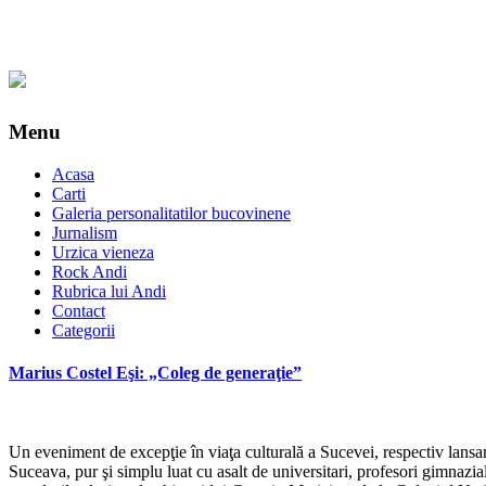
Menu
Acasa
Carti
Galeria personalitatilor bucovinene
Jurnalism
Urzica vieneza
Rock Andi
Rubrica lui Andi
Contact
Categorii
Marius Costel Eşi: „Coleg de generaţie”
Un eveniment de excepţie în viaţa culturală a Sucevei, respectiv lansar
Suceava, pur şi simplu luat cu asalt de universitari, profesori gimnazia