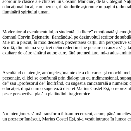
acordurile clasice ale chitarei lui Cosmin Mariciuc, de la Colegiul Na
educaţional local, care percep, în rândurile aşternute în pagini (admir
iluminării spiritului uman.
Moderator al evenimentului, o studentă „la litere” emoţionată şi emoţion
domnul Corvin Bejenariu, flancându-l pe dezinvoltul scriitor de subtil
Mie mi-a plăcut, în mod deosebit, prezentarea cărţii, din perspective s
Scurtă, din pricina veşnicei neîncrederi în sine pe care o cauzează şi tale
exaltare de către tânărul autor, care, fără premeditare, mi-a adus amint
Ascultând cu atenţie, am înţeles, înainte de a citi cartea şi cu ochii mei
personaje, ci idei se confruntă prin dialog; un eu tridimensional, sup
de” sau „profesorul de” încifrând, cu sugestia caricaturală a numelor, o l
educaţiei, după cum o sugerează discret Marius Costel Eşi, o reprezintă, 
peste perspectiva plată a platitudinii tragicomice.
Nu intenţionez să mă transform într-un recenzent, acum, până nu citesc 
un prozator înnăscut, Marius Costel Eşi, şi-a vestit intrarea în lumea cr