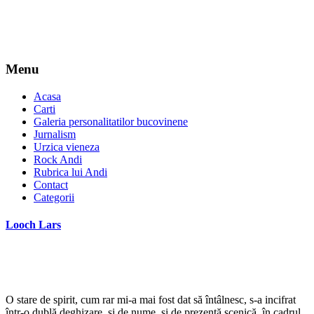
Menu
Acasa
Carti
Galeria personalitatilor bucovinene
Jurnalism
Urzica vieneza
Rock Andi
Rubrica lui Andi
Contact
Categorii
Looch Lars
O stare de spirit, cum rar mi-a mai fost dat să întâlnesc, s-a incifrat
într-o dublă deghizare, şi de nume, şi de prezenţă scenică, în cadrul