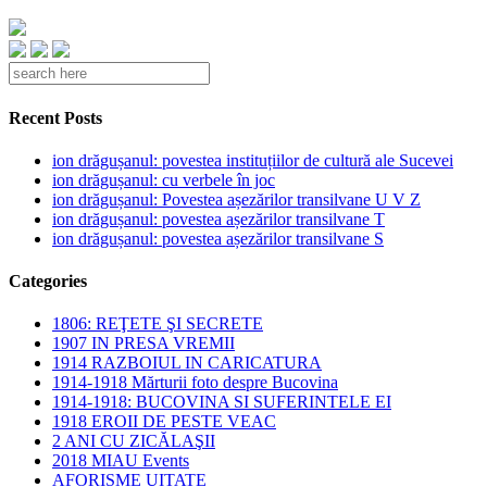
Recent Posts
ion drăgușanul: povestea instituțiilor de cultură ale Sucevei
ion drăgușanul: cu verbele în joc
ion drăgușanul: Povestea așezărilor transilvane U V Z
ion drăgușanul: povestea așezărilor transilvane T
ion drăgușanul: povestea așezărilor transilvane S
Categories
1806: REŢETE ŞI SECRETE
1907 IN PRESA VREMII
1914 RAZBOIUL IN CARICATURA
1914-1918 Mărturii foto despre Bucovina
1914-1918: BUCOVINA SI SUFERINTELE EI
1918 EROII DE PESTE VEAC
2 ANI CU ZICĂLAŞII
2018 MIAU Events
AFORISME UITATE