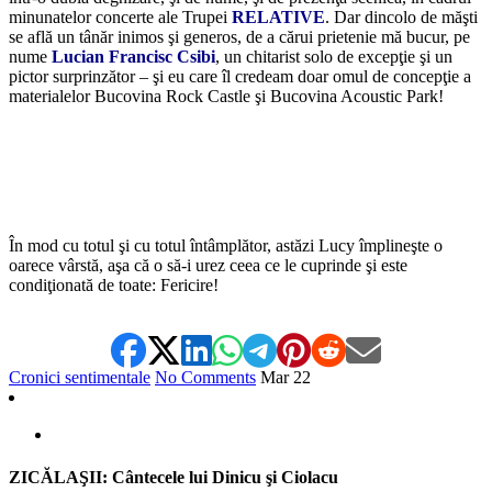
minunatelor concerte ale Trupei
RELATIVE
. Dar dincolo de măşti
se află un tânăr inimos şi generos, de a cărui prietenie mă bucur, pe
nume
Lucian Francisc Csibi
, un chitarist solo de excepţie şi un
pictor surprinzător – şi eu care îl credeam doar omul de concepţie a
materialelor Bucovina Rock Castle şi Bucovina Acoustic Park!
În mod cu totul şi cu totul întâmplător, astăzi Lucy împlineşte o
oarece vârstă, aşa că o să-i urez ceea ce le cuprinde şi este
condiţionată de toate: Fericire!
Cronici sentimentale
No Comments
Mar
22
ZICĂLAŞII: Cântecele lui Dinicu şi Ciolacu