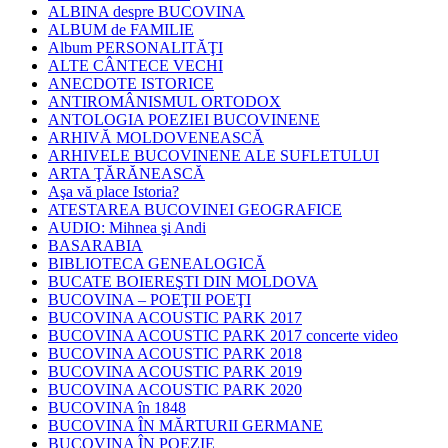
ALBINA despre BUCOVINA
ALBUM de FAMILIE
Album PERSONALITĂŢI
ALTE CÂNTECE VECHI
ANECDOTE ISTORICE
ANTIROMÂNISMUL ORTODOX
ANTOLOGIA POEZIEI BUCOVINENE
ARHIVĂ MOLDOVENEASCĂ
ARHIVELE BUCOVINENE ALE SUFLETULUI
ARTA ŢĂRĂNEASCĂ
Aşa vă place Istoria?
ATESTAREA BUCOVINEI GEOGRAFICE
AUDIO: Mihnea şi Andi
BASARABIA
BIBLIOTECA GENEALOGICĂ
BUCATE BOIEREŞTI DIN MOLDOVA
BUCOVINA – POEŢII POEŢI
BUCOVINA ACOUSTIC PARK 2017
BUCOVINA ACOUSTIC PARK 2017 concerte video
BUCOVINA ACOUSTIC PARK 2018
BUCOVINA ACOUSTIC PARK 2019
BUCOVINA ACOUSTIC PARK 2020
BUCOVINA în 1848
BUCOVINA ÎN MĂRTURII GERMANE
BUCOVINA ÎN POEZIE