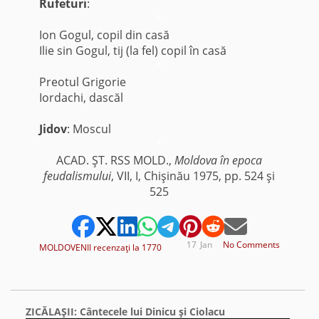
Rufeturi
:
*
Ion Gogul, copil din casă
Ilie sin Gogul, tij (la fel) copil în casă
*
Preotul Grigorie
Iordachi, dascăl
Jidov
: Moscul
*
ACAD. ŞT. RSS MOLD.,
Moldova în epoca
feudalismului
, VII, I, Chişinău 1975, pp. 524 şi
525
17
Jan
No Comments
MOLDOVENII recenzaţi la 1770
ZICĂLAŞII: Cântecele lui Dinicu şi Ciolacu