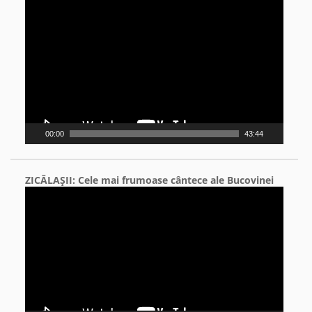
Video
Player
00:00
43:44
ZICĂLAŞII: Cele mai frumoase cântece ale Bucovinei
Video
Player