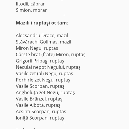
Iftodii, căprar
Simion, morar
*
Mazili i ruptaşi ot tam
:
Alecsandru Drace, mazil
Stăvărachi Golimas, mazil
Miron Negu, ruptaş
Cârste brat (frate) Miron, ruptaş
Grigorii Pribag, ruptaş
Neculai nepot Negului, ruptaş
Vasile zet (al) Negu, ruptaş
Porhirie zet Negu, ruptaş
Vasile Scorpan, ruptaş
Angheluţă zet Negu, ruptaş
Vasile Brânzei, ruptaş
Vasile Albotă, ruptaş
Acsinti Scorpan, ruptaş
Ioniţă Scorpan, ruptaş
*