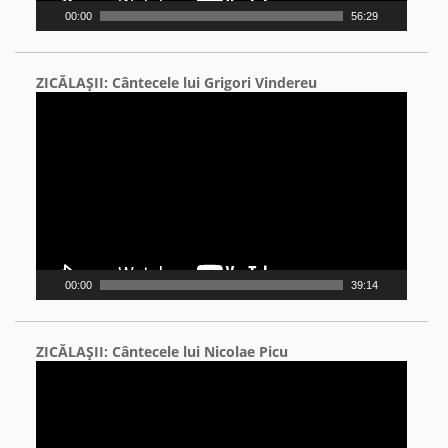
00:00
56:29
ZICĂLAŞII: Cântecele lui Grigori Vindereu
Video
Player
00:00
39:14
ZICĂLAŞII: Cântecele lui Nicolae Picu
Video
Player