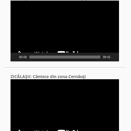
Video
Player
00:00
39:41
ZICĂLAŞII: Cântece din zona Cernăuţi
Video
Player