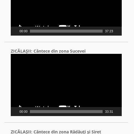
00:00
37:23
ZICĂLAŞII: Cântece din zona Sucevei
Video
Player
00:00
33:31
ZICĂLAŞII: Cântece din zona Rădăuţi şi Siret