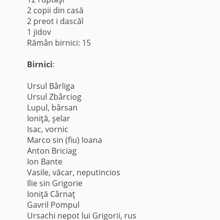
2 copii din casă
2 preot i dascăl
1 jidov
Rămân birnici: 15
*
Birnici
:
*
Ursul Bârliga
Ursul Zbârciog
Lupul, bârsan
Ioniţă, şelar
Isac, vornic
Marco sin (fiu) Ioana
Anton Briciag
Ion Bante
Vasile, văcar, neputincios
Ilie sin Grigorie
Ioniţă Cârnaţ
Gavril Pompul
Ursachi nepot lui Grigorii, rus