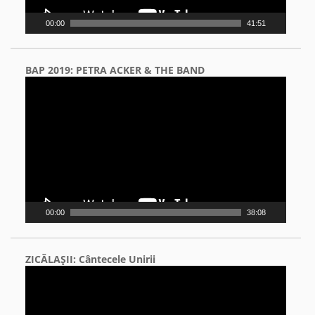
00:00
41:51
BAP 2019: PETRA ACKER & THE BAND
Video
Player
00:00
38:08
ZICĂLAŞII: Cântecele Unirii
Video
Player