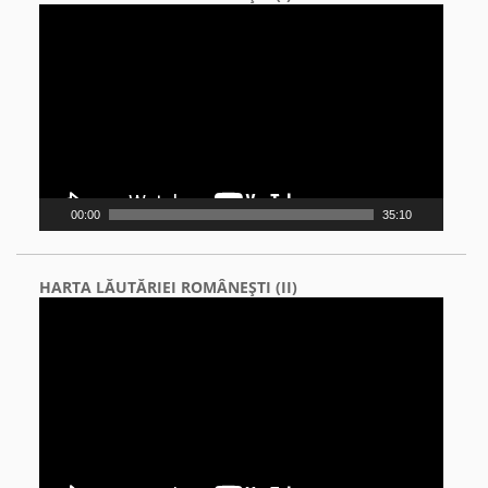
Video
Player
00:00
35:10
HARTA LĂUTĂRIEI ROMÂNEŞTI (II)
Video
Player