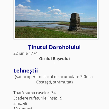
Ţinutul Dorohoiului
22 iunie 1774
Ocolul Başeului
*
Lehneştii
(sat acoperit de lacul de acumulare Stânca-
Costeşti, strămutat)
*
Toată suma caselor: 34
Scădere rufeturile, însă: 19
2 mazili
12 ruptaşi