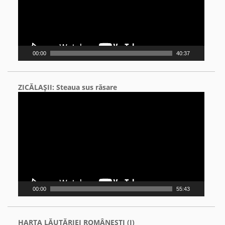
00:00
40:37
ZICĂLAŞII: Steaua sus răsare
Video
Player
00:00
55:43
HARTA LĂUTĂRIEI ROMÂNEŞTI (I)