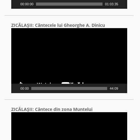
00:00:00
01:03:35
ZICĂLAŞII: Cântecele lui Gheorghe A. Dinicu
Video
Player
00:00
44:09
ZICĂLAŞII: Cântece din zona Muntelui
Video
Player