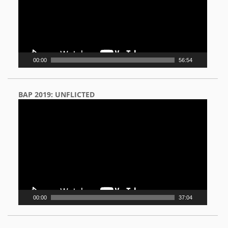
00:00
56:54
BAP 2019: UNFLICTED
Video
Player
00:00
37:04