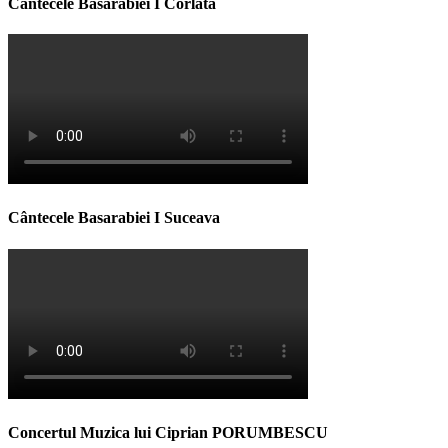
Cântecele Basarabiei I Corlata
Cântecele Basarabiei I Suceava
Concertul Muzica lui Ciprian PORUMBESCU