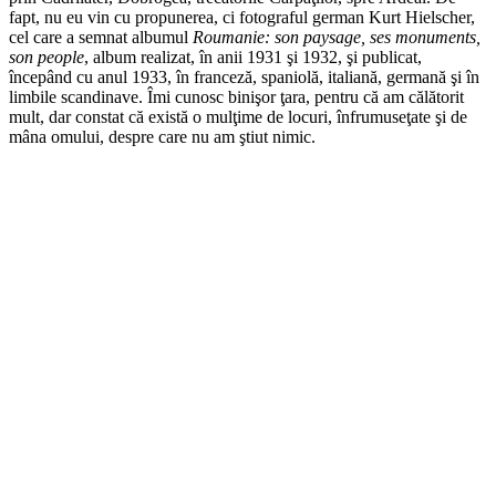
fapt, nu eu vin cu propunerea, ci fotograful german Kurt Hielscher,
cel care a semnat albumul
Roumanie: son paysage, ses monuments,
son people
, album realizat, în anii 1931 şi 1932, şi publicat,
începând cu anul 1933, în franceză, spaniolă, italiană, germană şi în
limbile scandinave. Îmi cunosc binişor ţara, pentru că am călătorit
mult, dar constat că există o mulţime de locuri, înfrumuseţate şi de
mâna omului, despre care nu am ştiut nimic.
*