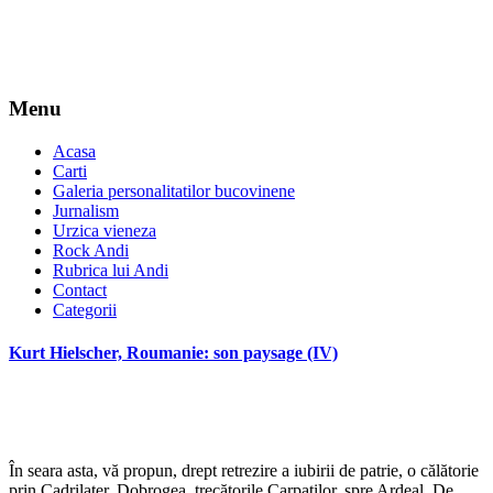
Menu
Acasa
Carti
Galeria personalitatilor bucovinene
Jurnalism
Urzica vieneza
Rock Andi
Rubrica lui Andi
Contact
Categorii
Kurt Hielscher, Roumanie: son paysage (IV)
*
În seara asta, vă propun, drept retrezire a iubirii de patrie, o călătorie
prin Cadrilater, Dobrogea, trecătorile Carpaţilor, spre Ardeal. De