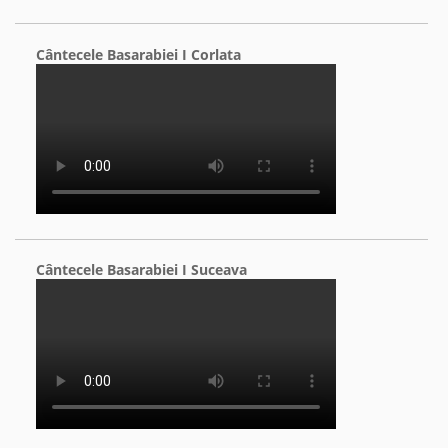
Cântecele Basarabiei I Corlata
Cântecele Basarabiei I Suceava