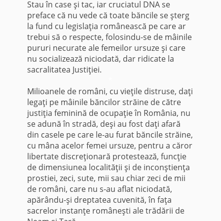
Stau în case şi tac, iar cruciatul DNA se
preface că nu vede că toate băncile se şterg
la fund cu legislaţia românească pe care ar
trebui să o respecte, folosindu-se de mâinile
pururi necurate ale femeilor ursuze şi care
nu socializează niciodată, dar ridicate la
sacralitatea Justiţiei.
*
Milioanele de români, cu vieţile distruse, daţi
legaţi pe mâinile băncilor străine de către
justiţia feminină de ocupaţie în România, nu
se adună în stradă, deşi au fost daţi afară
din casele pe care le-au furat băncile străine,
cu mâna acelor femei ursuze, pentru a căror
libertate discreţionară protestează, funcţie
de dimensiunea localităţii şi de inconştienţa
prostiei, zeci, sute, mii sau chiar zeci de mii
de români, care nu s-au aflat niciodată,
apărându-şi dreptatea cuvenită, în faţa
sacrelor instanţe româneşti ale trădării de