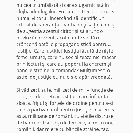
nu cea triumfalistă şi care slugarnic stă în
slujba ideologiilor. Eu caut în trecut numai şi
numai viitorul, încercând să identific un
sclipăt de speranţă. Dar haideţi să ţin cont şi
de sugestia acestui cititor şi să arunc o
privire în prezent, acolo unde se dă o
crâncenă bătălie propagandistică pentru…
Justiţie. Care Justiţie? Justiţia făcută de nişte
femei ursuze, care nu socializează nici măcar
prin lecturi şi care au poporul la cherem şi
băncile străine la comandă? Mulţumesc, o
astfel de Justiţie eu nu o s-o apăr vreodată.
*
Şi văd zeci, sute, mii, zeci de mii – funcţie de
locaţie – de atleţi ai Justiţiei, care înfruntă
sloata, frigul şi forţele de ordine pentru a-şi
zbiera partizanatul pentru Justiţie. În vremea
asta, milioane de români, cu vieţile distruse
de băncile străine şi de femeile, acre cu noi,
românii, dar miere cu băncile străine, tac.