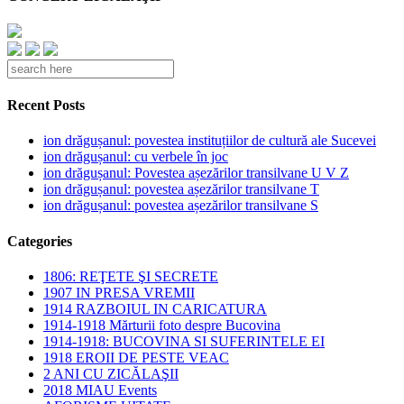
Recent Posts
ion drăgușanul: povestea instituțiilor de cultură ale Sucevei
ion drăgușanul: cu verbele în joc
ion drăgușanul: Povestea așezărilor transilvane U V Z
ion drăgușanul: povestea așezărilor transilvane T
ion drăgușanul: povestea așezărilor transilvane S
Categories
1806: REŢETE ŞI SECRETE
1907 IN PRESA VREMII
1914 RAZBOIUL IN CARICATURA
1914-1918 Mărturii foto despre Bucovina
1914-1918: BUCOVINA SI SUFERINTELE EI
1918 EROII DE PESTE VEAC
2 ANI CU ZICĂLAŞII
2018 MIAU Events