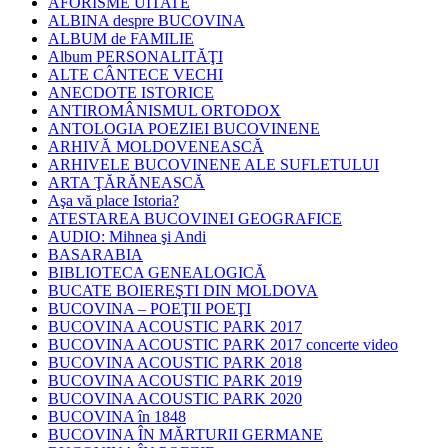
AFORISME UITATE
ALBINA despre BUCOVINA
ALBUM de FAMILIE
Album PERSONALITĂŢI
ALTE CÂNTECE VECHI
ANECDOTE ISTORICE
ANTIROMÂNISMUL ORTODOX
ANTOLOGIA POEZIEI BUCOVINENE
ARHIVĂ MOLDOVENEASCĂ
ARHIVELE BUCOVINENE ALE SUFLETULUI
ARTA ŢĂRĂNEASCĂ
Aşa vă place Istoria?
ATESTAREA BUCOVINEI GEOGRAFICE
AUDIO: Mihnea şi Andi
BASARABIA
BIBLIOTECA GENEALOGICĂ
BUCATE BOIEREŞTI DIN MOLDOVA
BUCOVINA – POEŢII POEŢI
BUCOVINA ACOUSTIC PARK 2017
BUCOVINA ACOUSTIC PARK 2017 concerte video
BUCOVINA ACOUSTIC PARK 2018
BUCOVINA ACOUSTIC PARK 2019
BUCOVINA ACOUSTIC PARK 2020
BUCOVINA în 1848
BUCOVINA ÎN MĂRTURII GERMANE