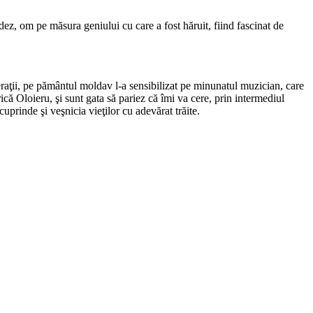
ez, om pe măsura geniului cu care a fost hăruit, fiind fascinat de
raţii, pe pământul moldav l-a sensibilizat pe minunatul muzician, care
rică Oloieru, şi sunt gata să pariez că îmi va cere, prin intermediul
uprinde şi veşnicia vieţilor cu adevărat trăite.