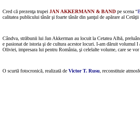
*
Cred că prezenţa trupei
JAN AKKERMANN & BAND
pe scena “
B
calitatea publicului tânăr şi foarte tânăr din şanţul de apărare al Cetă
*
Cândva, străbunii lui Jan Akkerman au locuit la Cetatea Albă, preluân
e pasionat de istoria şi de cultura acestor locuri. I-am dăruit volumul I
Oliviei, impresara lui pentru România, şi celelalte volume, care se vor 
*
O scurtă fotocronică, realizată de
Victor T. Rusu
, reconstituie atmos
*