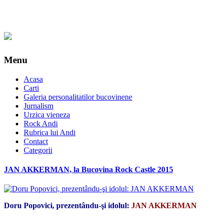
Menu
Acasa
Carti
Galeria personalitatilor bucovinene
Jurnalism
Urzica vieneza
Rock Andi
Rubrica lui Andi
Contact
Categorii
JAN AKKERMAN, la Bucovina Rock Castle 2015
Doru Popovici, prezentându-şi idolul:
JAN AKKERMAN