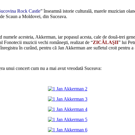
ucovina Rock Castle
” înseamnă istorie culturală, marele muzician oland
ţii de Scaun a Moldovei, din Suceava.
d numele acesteia, Akkerman, iar popasul acesta, cale de două-trei gene
 al Fonotecii muzicii vechi româneşti, realizat de “
ZICĂLAŞII
” lui Pet
înregistra în curând, pentru că Jan Akkerman are sufletul croit pentru a c
fera unui concert cum nu a mai avut vreodată Suceava: