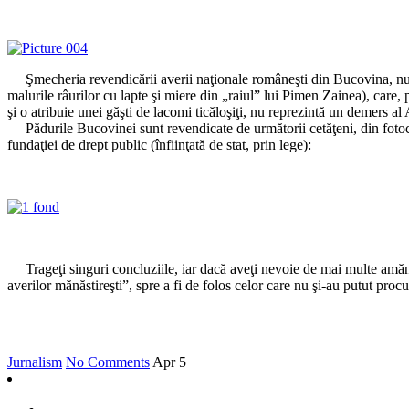
Şmecheria revendicării averii naţionale româneşti din Bucovina, numită
malurile râurilor cu lapte şi miere din „raiul” lui Pimen Zainea), care
şi o atribuie unei găşti de lacomi ticăloşiţi, nu reprezintă un demers al 
Pădurile Bucovinei sunt revendicate de următorii cetăţeni, din fotocopi
fundaţiei de drept public (înfiinţată de stat, prin lege):
Trageţi singuri concluziile, iar dacă aveţi nevoie de mai multe amănunte,
averilor mănăstireşti”, spre a fi de folos celor care nu şi-au putut procu
Jurnalism
No Comments
Apr
5