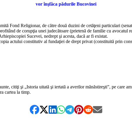
vor înşfăca pădurile Bucovinei
 Fond Religionar, de către două duzini de cetăţeni particulari (senatoru
, profitând de corupţia unei judecătoare (prietenă de familie cu avocatul 
Arhiepiscopiei Sucevei, nedrept şi acesta, dacă ar fi existat.
a actului constitutiv al fundaţiei de drept privat (constituită prin cons
 citiţi şi „Istoria uitată şi iertată a averilor mănăstireşti”, pe care am 
ra cartea la timp.