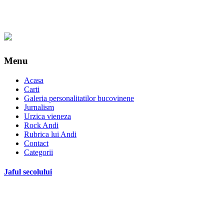
Menu
Acasa
Carti
Galeria personalitatilor bucovinene
Jurnalism
Urzica vieneza
Rock Andi
Rubrica lui Andi
Contact
Categorii
Jaful secolului