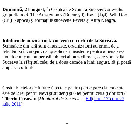
Duminică, 21 august
, în Cetatea de Scaun a Sucevei vor evolua
grupurile rock The Amsterdams (Bucureşti), Rava (Iaşi), Will Doo
(Cluj-Napoca) şi formaţiile sucevene Fevers şi Aura Neagră.
Iubitorii de muzică rock vor veni cu corturile la Suceava.
Semnalele din ţară sunt entuziaste, organizatorii au primit deja
felicitări şi încurajări, dar şi solicitări insistente pentru amenajarea
unui loc în care numeroşii iubitori ai muzicii rock, care vor asalta
Suceava la sfârşitul celei de-a doua decade a lunii august, să-şi poată
amplasa corturile.
Costul biletelor de intrare în cetate pentru participarea la concerte
este de 2 lei pentru elevi şi studenţi şi 6 lei pentru ceilalţi doritori /
Tiberiu Cosovan
(
Monitorul de Suceava
,
Ediţia nr. 175 din 27
iulie 2011
).
*