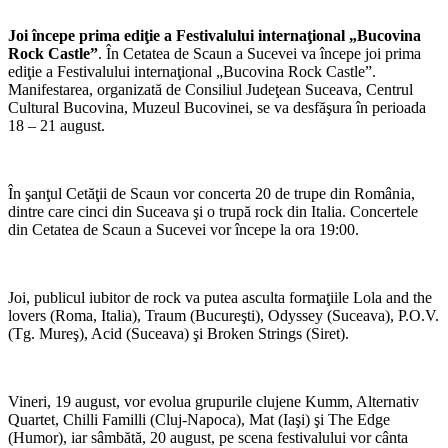
Joi începe prima ediţie a Festivalului internaţional „Bucovina
Rock Castle”
. În Cetatea de Scaun a Sucevei va începe joi prima
ediţie a Festivalului internaţional „Bucovina Rock Castle”.
Manifestarea, organizată de Consiliul Judeţean Suceava, Centrul
Cultural Bucovina, Muzeul Bucovinei, se va desfăşura în perioada
18 – 21 august.
În şanţul Cetăţii de Scaun vor concerta 20 de trupe din România,
dintre care cinci din Suceava şi o trupă rock din Italia. Concertele
din Cetatea de Scaun a Sucevei vor începe la ora 19:00.
Joi, publicul iubitor de rock va putea asculta formaţiile Lola and the
lovers (Roma, Italia), Traum (Bucureşti), Odyssey (Suceava), P.O.V.
(Tg. Mureş), Acid (Suceava) şi Broken Strings (Siret).
Vineri, 19 august, vor evolua grupurile clujene Kumm, Alternativ
Quartet, Chilli Familli (Cluj-Napoca), Mat (Iaşi) şi The Edge
(Humor), iar sâmbătă, 20 august, pe scena festivalului vor cânta