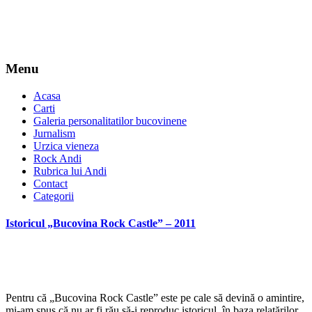
Menu
Acasa
Carti
Galeria personalitatilor bucovinene
Jurnalism
Urzica vieneza
Rock Andi
Rubrica lui Andi
Contact
Categorii
Istoricul „Bucovina Rock Castle” – 2011
Pentru că „Bucovina Rock Castle” este pe cale să devină o amintire,
mi-am spus că nu ar fi rău să-i reproduc istoricul, în baza relatărilor