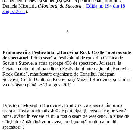
doi lei pentru elevi şi studenţi şi şase lei pentru ceilalţi doritori /
Daniela Micuțariu (
Monitorul de Suceava
,
Ediţia nr. 194 din 18
august 2011
).
*
Prima seară a Festivalului „Bucovina Rock Castle” a atras sute
de spectatori
. Prima seară a Festivalului de rock din Cetatea de
Scaun a Sucevei a atras aproape 400 de spectatori. Joi seara, la
Cetate, a debutat prima ediţie a Festivalului Internaţional „Bucovina
Rock Castle”, manifestare organizată de Consiliul Judeţean
Suceava, Centrul Cultural Bucovina şi Muzeul Bucovinei şi care se
va desfăşura până pe 21 august 2011.
Directorul Muzeului Bucovinei, Emil Ursu, a spus că „în prima
seară au fost aproximativ 400 de participanţi, ceea ce e o prezenţă
bună, având în vedere că nu a fost o seară de weekend. În zilele de
sfârşit de săptămână vom avea, cu siguranţă, mult mai mulţi
spectatori”.