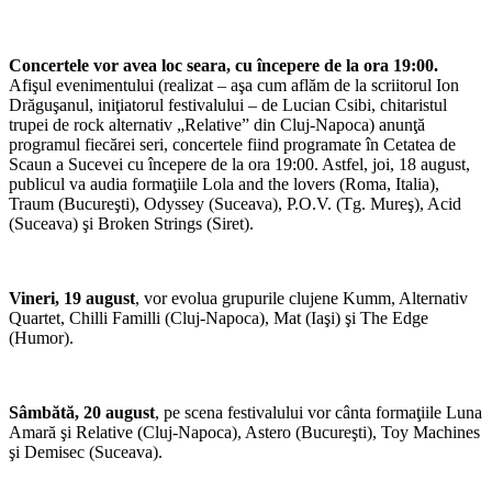
Concertele vor avea loc seara, cu începere de la ora 19:00.
Afişul evenimentului (realizat – aşa cum aflăm de la scriitorul Ion
Drăguşanul, iniţiatorul festivalului – de Lucian Csibi, chitaristul
trupei de rock alternativ „Relative” din Cluj-Napoca) anunţă
programul fiecărei seri, concertele fiind programate în Cetatea de
Scaun a Sucevei cu începere de la ora 19:00. Astfel, joi, 18 august,
publicul va audia formaţiile Lola and the lovers (Roma, Italia),
Traum (Bucureşti), Odyssey (Suceava), P.O.V. (Tg. Mureş), Acid
(Suceava) şi Broken Strings (Siret).
Vineri, 19 august
, vor evolua grupurile clujene Kumm, Alternativ
Quartet, Chilli Familli (Cluj-Napoca), Mat (Iaşi) şi The Edge
(Humor).
Sâmbătă, 20 august
, pe scena festivalului vor cânta formaţiile Luna
Amară şi Relative (Cluj-Napoca), Astero (Bucureşti), Toy Machines
şi Demisec (Suceava).