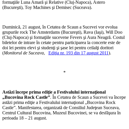
formaţiile Luna Amară şi Relative (Cluj-Napoca), Astero
(Bucureşti), Toy Machines şi Demisec (Suceava).
Duminică, 21 august, în Cetatea de Scaun a Sucevei vor evolua
grupurile rock The Amsterdams (Bucureşti), Rava (Iaşi), Will Doo
(Cluj-Napoca) şi formaţiile sucevene Fevers şi Aura Neagră. Costul
biletelor de intrare în cetate pentru participarea la concerte este de
doi lei pentru elevi şi studenţi şi şase lei pentru ceilalţi doritori
(
Monitorul de Suceava
,
Ediţia nr. 193 din 17 august 2011
).
*
Astăzi începe prima ediţie a Festivalului internaţional
„Bucovina Rock Castle”
. În Cetatea de Scaun a Sucevei va începe
astăzi prima ediţie a Festivalului internaţional „Bucovina Rock
Castle”. Manifestarea, organizată de Consiliul Judeţean Suceava,
Centrul Cultural Bucovina, Muzeul Bucovinei, se va desfăşura în
perioada 18 – 21 august.