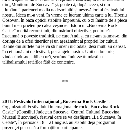
din „Monitorul de Suceava” și, poate că, după aceea, și din
„Jupânu”, parteneri media nedezmințiți și neșovăitori ai festivalului
nostru. Ideea mi-a veni, în vreme ce lucram ultima carte a lui Tiberiu
Cosovan, în baza opticii stabilite împreună, cu o zi înainte de a pleca
bunul meu prieten pe calea veșniciei. Istoricul „Bucovina Rock
Castle” merită reconstituit, din mărturii obiective, pentru că
înseamnă o poveste trudnică, pe care Andi și eu ne-am asumat-o, din
dorința de a oferi tinerilor și un așezământ al propriei lor culturi.
Rănile din suflete nu le va ști nimeni niciodată, deși mulți au dansat,
în cei nouă ani de festival, pe sângele nostru. Unii cu bucurie,
vindecându-ne, alții cu ură, scufundându-se în mlaștina
talibalismului ratărilor fără de contenire.
***
2011: Festivalul internaţional „Bucovina Rock Castle”
.
Organizatorii Festivalului internaţional de rock „Bucovina Rock
Castle” (Consiliul Judeţean Suceava, Centrul Cultural Bucovina,
Muzeul Bucovinei), festival care se va desfăşura „La Suceava, în
Cetate”, în perioada 18 – 21 august, au stabilit deja programul
prezenţei pe scenă a formaţiilor participante.