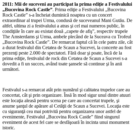
2011: Mii de suceveni au participat la prima ediţie a Festivalului
„Bucovina Rock Castle”
. Prima ediţie a Festivalului „Bucovina
Rock Castle” s-a încheiat duminică noaptea cu un concert
extraordinar al trupei Urma, condusă de suceveanul Mani Gutău. De
altfel, ultima zi a festivalului a atras şi cel mai numeros public, în
condiţiile în care au existat două „capete de afiş”, respectiv trupele
The Amsterdams şi Urma, ambele plecând de la Suceava cu Trofeul
„Bucovina Rock Castle”. De remarcat faptul că în cele patru zile, cât
a durat festivalul din Cetatea de Scaun a Sucevei, la concerte au fost
prezenţi peste 2.000 de spectatori. Fără doar şi poate, încă de la
prima ediţie, festivalul de rock din Cetatea de Scaun a Sucevei s-a
dovedit a fi un succes, având toate şansele să continue şi în anii
următori.
Festivalul s-a remarcat atât prin numărul şi calitatea trupelor care au
concertat, cât şi prin organizare. Însă în mod sigur unul dintre atuuri
este locaţia aleasă pentru scena pe care au concertat trupele, şi
anume şanţul de apărare al Cetăţii de Scaun a Sucevei. Locaţia este
cu siguranţă cea mai potrivită pentru organizarea unor astfel de
evenimente, Festivalul „Bucovina Rock Castle” fiind singurul
eveniment de acest fel care se desfăşoară în incinta unui monument
istoric.