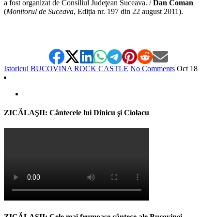
a fost organizat de Consiliul Judeţean Suceava. /
Dan Coman
(
Monitorul de Suceava
, Ediția nr. 197 din 22 august 2011).
Istoricul BUCOVINA ROCK CASTLE
No Comments
Oct
18
ZICĂLAŞII: Cântecele lui Dinicu şi Ciolacu
ZICĂLAŞII: Cele mai frumoase cântece ale Bucovinei