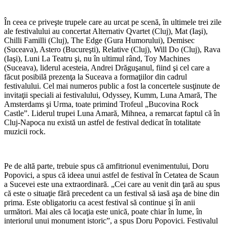
În ceea ce priveşte trupele care au urcat pe scenă, în ultimele trei zile
ale festivalului au concertat Alternativ Qvartet (Cluj), Mat (Iaşi),
Chilli Familli (Cluj), The Edge (Gura Humorului), Demisec
(Suceava), Astero (Bucureşti), Relative (Cluj), Will Do (Cluj), Rava
(Iaşi), Luni La Teatru şi, nu în ultimul rând, Toy Machines
(Suceava), liderul acesteia, Andrei Drăguşanul, fiind şi cel care a
făcut posibilă prezenţa la Suceava a formaţiilor din cadrul
festivalului. Cel mai numeros public a fost la concertele susţinute de
invitaţii speciali ai festivalului, Odyssey, Kumm, Luna Amară, The
Amsterdams şi Urma, toate primind Trofeul „Bucovina Rock
Castle”. Liderul trupei Luna Amară, Mihnea, a remarcat faptul că în
Cluj-Napoca nu există un astfel de festival dedicat în totalitate
muzicii rock.
Pe de altă parte, trebuie spus că amfitrionul evenimentului, Doru
Popovici, a spus că ideea unui astfel de festival în Cetatea de Scaun
a Sucevei este una extraordinară. „Cei care au venit din ţară au spus
că este o situaţie fără precedent ca un festival să iasă aşa de bine din
prima. Este obligatoriu ca acest festival să continue şi în anii
următori. Mai ales că locaţia este unică, poate chiar în lume, în
interiorul unui monument istoric”, a spus Doru Popovici. Festivalul