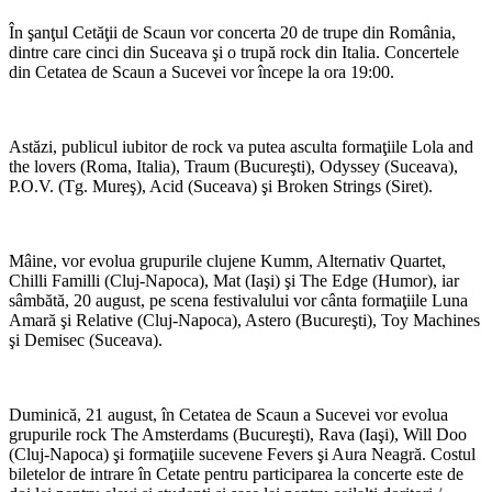
În şanţul Cetăţii de Scaun vor concerta 20 de trupe din România,
dintre care cinci din Suceava şi o trupă rock din Italia. Concertele
din Cetatea de Scaun a Sucevei vor începe la ora 19:00.
Astăzi, publicul iubitor de rock va putea asculta formaţiile Lola and
the lovers (Roma, Italia), Traum (Bucureşti), Odyssey (Suceava),
P.O.V. (Tg. Mureş), Acid (Suceava) şi Broken Strings (Siret).
Mâine, vor evolua grupurile clujene Kumm, Alternativ Quartet,
Chilli Familli (Cluj-Napoca), Mat (Iaşi) şi The Edge (Humor), iar
sâmbătă, 20 august, pe scena festivalului vor cânta formaţiile Luna
Amară şi Relative (Cluj-Napoca), Astero (Bucureşti), Toy Machines
şi Demisec (Suceava).
Duminică, 21 august, în Cetatea de Scaun a Sucevei vor evolua
grupurile rock The Amsterdams (Bucureşti), Rava (Iaşi), Will Doo
(Cluj-Napoca) şi formaţiile sucevene Fevers şi Aura Neagră. Costul
biletelor de intrare în Cetate pentru participarea la concerte este de