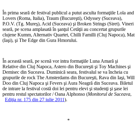
În prima seară de festival publicul a putut asculta formaţiile Lola and
Lovers (Roma, Italia), Traum (Bucureşti), Odyssey (Suceava),
P.O.V. (Tg. Mureş), Acid (Suceava) şi Broken Strings (Siret). Vineri
seară, pe scena amplasată în şanţul Cetăţii au concertat grupurile
clujene Kumm, Alternativ Quartet, Chilli Familli (Cluj Napoca), Mat
(Iaşi), şi The Edge din Gura Hmorului.
În această seară, pe scenă vor intra formaţiile Luna Amară şi
Relative din Cluj Napoca, Astero din Bucureşti şi Toy Machines şi
Demisec din Suceava. Duminică seara, festivalul se va încheia cu
grupurile de rock The Amsterdams din Bucureşti, Rava din Iaşi, Will
Doo din Cluj Napoca şi Fevers şi Aura Neagră din Suceava. Biletul
de intrare la festival costă doi lei pentru elevi şi studenţi şi şase lei
pentru restul spectatorilor / Oana Alphonso (
Monitorul de Suceava
,
Ediţia nr. 175 din 27 iulie 2011
).
*