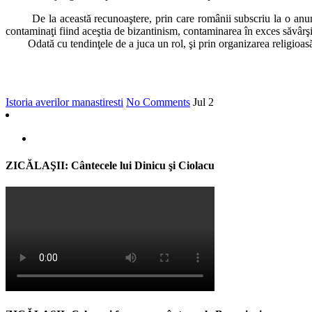
De la această recunoaştere, prin care românii subscriu la o anume par
contaminaţi fiind aceştia de bizantinism, contaminarea în exces săvârş
Odată cu tendinţele de a juca un rol, şi prin organizarea religioasă, 
Istoria averilor manastiresti
No Comments
Jul
2
ZICĂLAŞII: Cântecele lui Dinicu şi Ciolacu