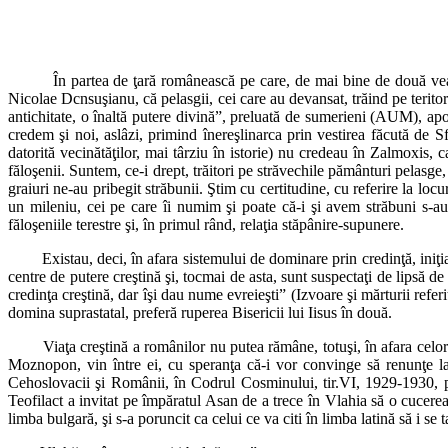
În partea de ţară românească pe care, de mai bine de două veacuri, 
Nicolae Dcnsuşianu, că pelasgii, cei care au devansat, trăind pe terito
antichitate, o înaltă putere divină”, preluată de sumerieni (AUM), apoi,
credem şi noi, aslâzi, primind înereşlinarca prin vestirea făcută de 
datorită vecinătăţilor, mai târziu în istorie) nu credeau în Zalmoxis,
făloşenii. Suntem, ce-i drept, trăitori pe străvechile pământuri pelasge
graiuri ne-au pribegit străbunii. Ştim cu certitudine, cu referire la locu
un mileniu, cei pe care îi numim şi poate că-i şi avem străbuni s-au î
făloşeniile terestre şi, în primul rând, relaţia stăpânire-supunere.
Existau, deci, în afara sistemului de dominare prin credinţă, iniţiat
centre de putere creştină şi, tocmai de asta, sunt suspectaţi de lipsă d
credinţa creştină, dar îşi dau nume evreieşti” (Izvoare şi mărturii refe
domina suprastatal, preferă ruperea Bisericii lui Iisus în două.
Viaţa creştină a românilor nu putea rămâne, totuşi, în afara celor do
Moznopon, vin între ei, cu speranţa că-i vor convinge să renunţe la 
Cehoslovacii şi Românii, în Codrul Cosminului, tir.VI, 1929-1930, pp
Teofilact a invitat pe împăratul Asan de a trece în Vlahia să o cucereas
limba bulgară, şi s-a poruncit ca celui ce va citi în limba latină să i se t