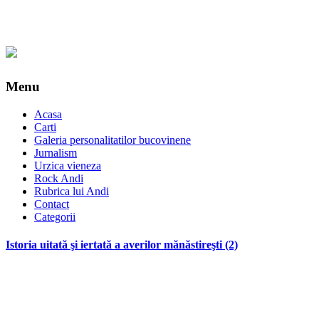
Menu
Acasa
Carti
Galeria personalitatilor bucovinene
Jurnalism
Urzica vieneza
Rock Andi
Rubrica lui Andi
Contact
Categorii
Istoria uitată şi iertată a averilor mănăstireşti (2)