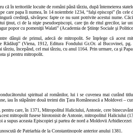
u că în teritoriile locuite de români până târziu, după întemeierea state
, pe care papa îi numea, în 14 noiembrie 1234, “falşi episcopi” (în cele
 singură credinţă, săvârşesc fapte ce nu sunt potrivite acestui nume. Căc
i ţinut, ci de la nişte pseudoepiscopi, care ţin de ritul grecilor, iar un
un singur popor cu pomeniţii Walati” (Academia de Ştiinţe Sociale şi Pol
nşii de primul, adecă de mitropolit. Se înţelege că acest mitropo
de Rădăuţi” (Viena, 1912, Editura Fondului Gr.Or. al Bucovinei, pg.
 târziu, începând, cel mai târziu, cu anul 1164. Prin urmare, ca şi Papa, 
ta şi pentru mitropolit.
ătorului spiritual al românilor, lui i se cuvenea mai curând titlul d
asiune, iau în stăpânire două treimi din Ţara Românească a Moldovei – 
ntru care, în 1371, Mitropolitul Haliciului, Antonie, cere binecuvântar
cest mitropolit fusese hirotonisit de Antonie, mitropolitul Haliciului (1
oi a supus aceasta Episcopiei şi partea de nord a Moldovii Arhidiecezei 
oscută de Patriarhia de la Constantinopole anterior anului 1381.