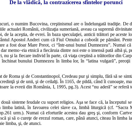
De la vlădică, la contrazicerea sfintelor porunci
o numim Bucovina, creştinismul are o îndelungată tradiţie. De dragul
riile actualei Românii, civilizaţia sumeriană, aveau ca supremă divinita
 de la aceştia, de evrei. în baza speculaţiei, anticii trăitori pe aceste l
Sfântul Apostol Andrei cum că Fiul Omului a coborât pe pământ. Pentru 
 care a fost doar Mare Preot, ci “într-unui bunul Dumnezeu”. Numai că as
, dar memo¬ria etnică a fiecăruia dintre noi este o imensă pată albă şi, 
ri, nu şi la fiecare individ în parte, că viaţa creştină a trăitorilor din Ca
nchinat bunului Dumnezeu în limba lor, în “latina vulgară”, preoţii fiin
 de Roma şi de Constantinopol. Credeau pur şi simplu, fără să se simtă 
e credinţă şi de unii, şi de ceilalţi. În 1165, de pildă, când îi cunoaşte
ritoare la evreii din România, I, 1995, pg.3). Acest “nu aderă” se referă t
uă sisteme feudale cu suport religios. Aşa se face că, la începutul seco
limba latină, în favoarea celei slave ca, limbă liturgică (cf. “Sacra
.261 urm.). Numai că eforturile acestea dau greş şi, conform Cartvelni
că şi să o cureţe de erezul roman, care, până atunci, citeau în limba lat
aie limba, şi, de atunci.