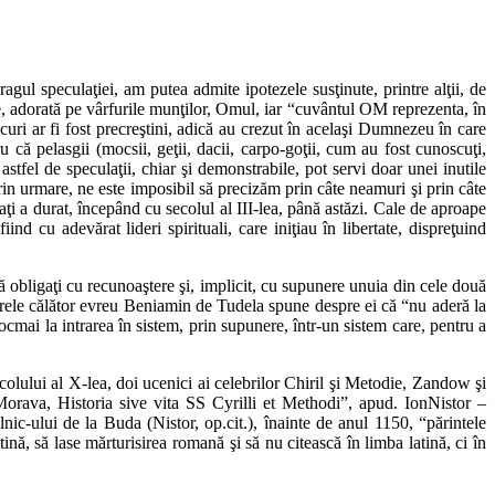
 speculaţiei, am putea admite ipotezele susţinute, printre alţii, de
te, adorată pe vârfurile munţilor, Omul, iar “cuvântul OM reprezenta, în
ocuri ar fi fost precreştini, adică au crezut în acelaşi Dumnezeu în care
că pelasgii (mocsii, geţii, dacii, carpo-goţii, cum au fost cunoscuţi,
tfel de speculaţii, chiar şi demonstrabile, pot servi doar unei inutile
prin urmare, ne este imposibil să precizăm prin câte neamuri şi prin câte
rpaţi a durat, începând cu secolul al III-lea, până astăzi. Cale de aproape
d cu adevărat lideri spirituali, care iniţiau în libertate, dispreţuind
obligaţi cu recunoaştere şi, implicit, cu supunere unuia din cele două
, marele călător evreu Beniamin de Tudela spune despre ei că “nu aderă la
ocmai la intrarea în sistem, prin supunere, într-un sistem care, pentru a
lului al X-lea, doi ucenici ai celebrilor Chiril şi Metodie, Zandow şi
 Morava, Historia sive vita SS Cyrilli et Methodi”, apud. IonNistor –
c-ului de la Buda (Nistor, op.cit.), înainte de anul 1150, “părintele
ină, să lase mărturisirea romană şi să nu citească în limba latină, ci în