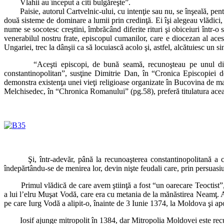
Vlahii au început a citi bulgăreşte”.
Paisie, autorul Cartvelnic-ului, cu intenţie sau nu, se înşeală, pentr
două sisteme de dominare a lumii prin credinţă. Ei îşi alegeau vlădici
nume se socotesc creştini, îmbrăcând diferite rituri şi obiceiuri într-o
venerabilul nostru frate, episcopul cumanilor, care e diocezan al acestu
Ungariei, trec la dânşii ca să locuiască acolo şi, astfel, alcătuiesc 
“Aceşti episcopi, de bună seamă, recunoşteau pe unul dintre dâ
constantinopolitan”, susţine Dimitrie Dan, în “Cronica Episcopiei 
demonstra existenţa unei vieţi religioase organizate în Bucovina de mai
Melchisedec, în “Chronica Romanului” (pg.58), preferă titulatura aceas
Şi, într-adevăr, până la recunoaşterea constantinopolitană a conduc
îndepărtându-se de menirea lor, devin nişte feudali care, prin persu
Primul vlădică de care avem ştiinţă a fost “un oarecare Teoctist”, pe
a lui l’elru Muşat Vodă, care era cu metania de la mănăstirea Neamţ. A
pe care Iurg Vodă a alipit-o, înainte de 3 Iunie 1374, la Moldova şi ap
Iosif ajunge mitropolit în 1384, dar Mitropolia Moldovei este recun