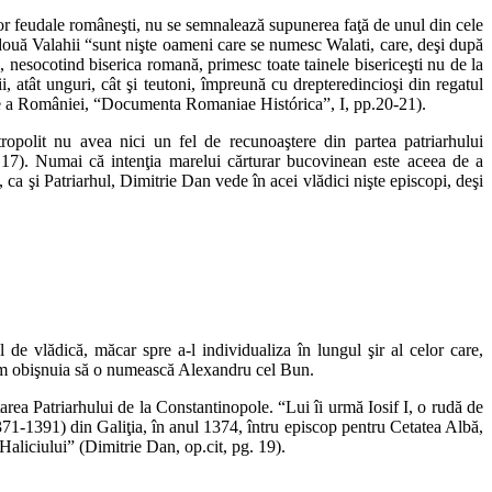
lor feudale româneşti, nu se semnalează supunerea faţă de unul din cele
 două Valahii “sunt nişte oameni care se numesc Walati, care, deşi după
i, nesocotind biserica romană, primesc toate tainele bisericeşti nu de la
ii, atât unguri, cât şi teutoni, împreună cu drepteredincioşi din regatul
itice a României, “Documenta Romaniae Histórica”, I, pp.20-21).
lit nu avea nici un fel de recunoaştere din partea patriarhului
 17). Numai că intenţia marelui cărturar bucovinean este aceea de a
ca şi Patriarhul, Dimitrie Dan vede în acei vlădici nişte episcopi, deşi
e vlădică, măcar spre a-l individualiza în lungul şir al celor care,
cum obişnuia să o numească Alexandru cel Bun.
ea Patriarhului de la Constantinopole. “Lui îi urmă Iosif I, o rudă de
371-1391) din Galiţia, în anul 1374, întru episcop pentru Cetatea Albă,
Haliciului” (Dimitrie Dan, op.cit, pg. 19).