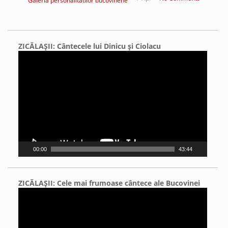
Galeria personalitatilor bucovinene
ZICĂLAŞII: Cântecele lui Dinicu şi Ciolacu
Video
Player
00:00
43:44
ZICĂLAŞII: Cele mai frumoase cântece ale Bucovinei
Video
Player