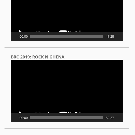
00:00
47:28
BRC 2019: ROCK N GHENA
Video
Player
00:00
52:27