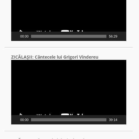
00:00
56:29
ZICĂLAŞII: Cântecele lui Grigori Vindereu
Video
Player
00:00
39:14