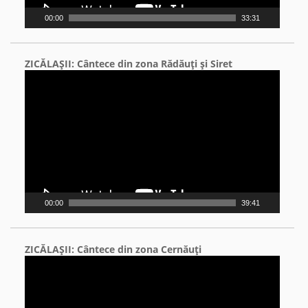
00:00
33:31
ZICĂLAŞII: Cântece din zona Rădăuţi şi Siret
Video
Player
00:00
39:41
ZICĂLAŞII: Cântece din zona Cernăuţi
Video
Player