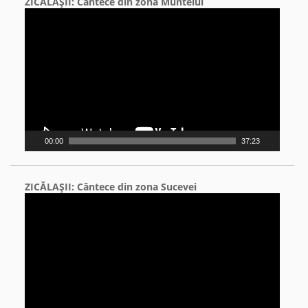
ZICĂLAŞII: Cântece din zona Muntelui
Video
Player
00:00
37:23
ZICĂLAŞII: Cântece din zona Sucevei
Video
Player