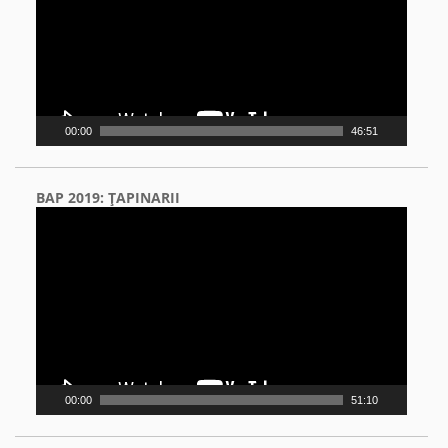
00:00
46:51
BAP 2019: ŢAPINARII
Video
Player
00:00
51:10