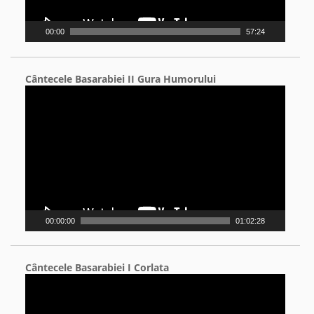
00:00
57:24
Cântecele Basarabiei II Gura Humorului
Video
Player
00:00:00
01:02:28
Cântecele Basarabiei I Corlata
Video
Player