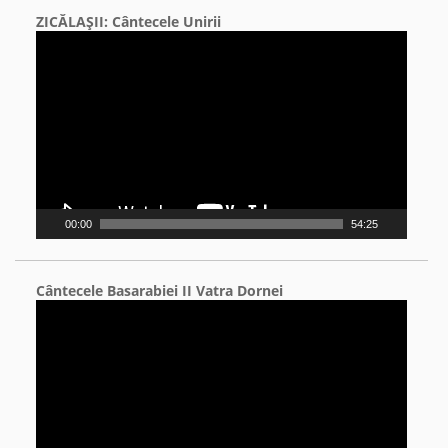
ZICĂLAŞII: Cântecele Unirii
Video
Player
00:00
54:25
Cântecele Basarabiei II Vatra Dornei
Video
Player