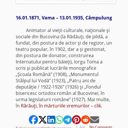
16.01.1871, Vama – 13.01.1935, Câmpulung
Animator al vieţii culturale, naţionale şi
sociale din Bucovina (la Rădăuţi, de pildă, a
fundat, din postura de actor şi de regizor, un
teatru popular, în 1902, dar a şi gestionat,
din postura de donator, construirea
Internatului pentru băieţi), Iorgu Toma a
scris şi publicat lucrările monografice
„Şcoala Română” (1908), „Monumentul
Stâlpul lui Vodă” (1923), „Patru ani de
deputăţie / 1922-1926” (1926) şi „Fondul
bisericesc ortodox român al Bucovinei, în
urma legislaturii române” (1927). Mai multe,
în
Rărăuţi, în mărturiile vremurilor – clik
.
1
Apr
No Comments