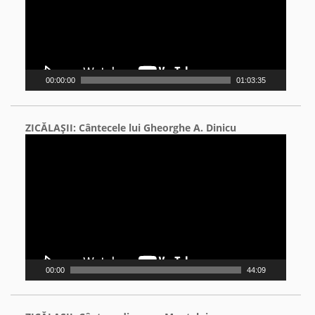
00:00:00
01:03:35
ZICĂLAŞII: Cântecele lui Gheorghe A. Dinicu
Video
Player
00:00
44:09