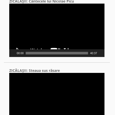
ZICĂLAŞII: Cântecele lui Nicolae Picu
Video
Player
00:00
40:37
ZICĂLAŞII: Steaua sus răsare
Video
Player