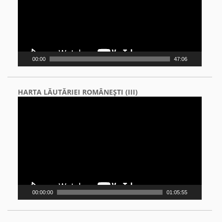
00:00
47:06
HARTA LĂUTĂRIEI ROMÂNEŞTI (III)
Video
Player
00:00:00
01:05:55