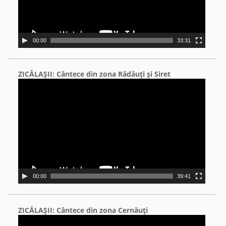
00:00
33:31
ZICĂLAŞII: Cântece din zona Rădăuţi şi Siret
Video
Player
00:00
39:41
ZICĂLAŞII: Cântece din zona Cernăuţi
Video