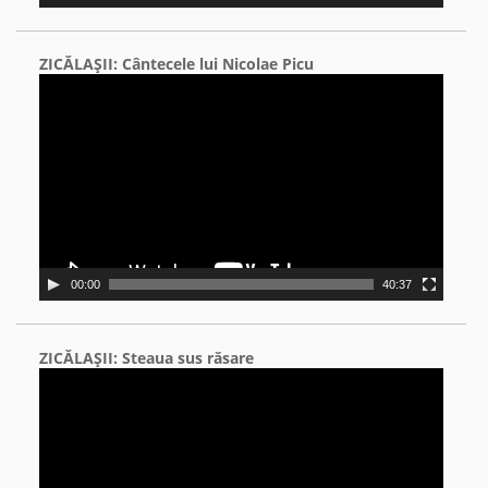
ZICĂLAŞII: Cântecele lui Nicolae Picu
Video
Player
00:00
40:37
ZICĂLAŞII: Steaua sus răsare
Video
Player