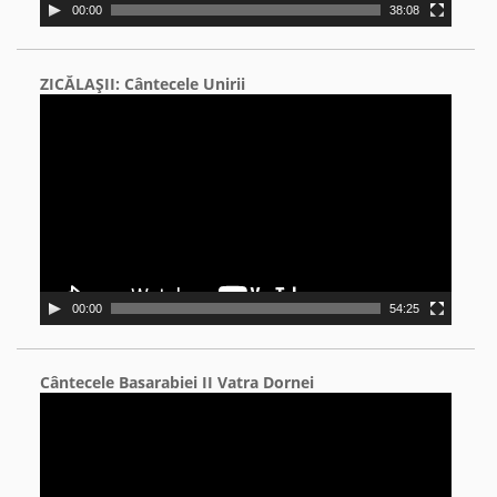
00:00
38:08
ZICĂLAŞII: Cântecele Unirii
Video
Player
00:00
54:25
Cântecele Basarabiei II Vatra Dornei
Video
Player