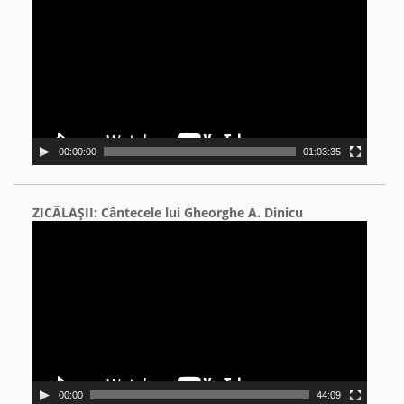
Player
00:00:00
01:03:35
ZICĂLAŞII: Cântecele lui Gheorghe A. Dinicu
Video
Player
00:00
44:09