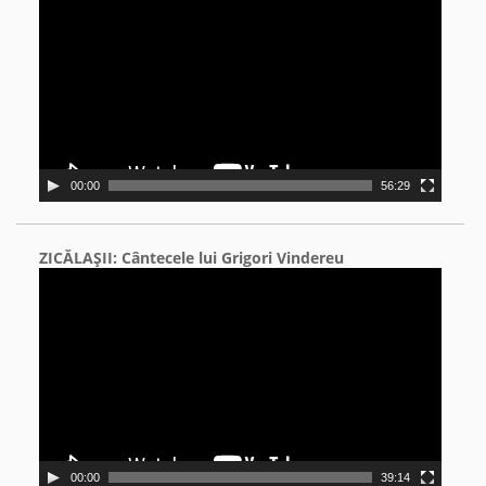
Player
00:00
56:29
ZICĂLAŞII: Cântecele lui Grigori Vindereu
Video
Player
00:00
39:14