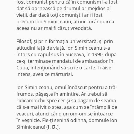
fost comunist pentru că în comunism i-a fost
dat să pornească pe drumul primejdios al
vieţii, dar dacă toţi comuniştii ar fi fost
precum Ion Siminiceanu, atunci orânduirea
aceea nu ar mai fi căzut vreodată.
*
Filosof, şi prin formaţia universitară, şi prin
atitudini faţă de viaţă, Ion Siminiceanu s-a
întors cu capul sus în Suceava, în 1990, după
ce-şi terminase mandatul de ambasador în
Cuba, intenţionând să scrie o carte. Trăise
intens, avea ce mărturisi.
*
Ion Siminiceanu, omul înnăscut pentru a trăi
frumos, păşeşte în amintire. Ar trebui să
ridicăm ochii spre cer şi să băgăm de seamă
că s-a mai ivit o stea, aşa cum se întâmplă de
veacuri, atunci când un om-om se întoarce
în veşnicie. Fie-ţi senină odihna, domnule Ion
Siminiceanu! (
I. D.
).