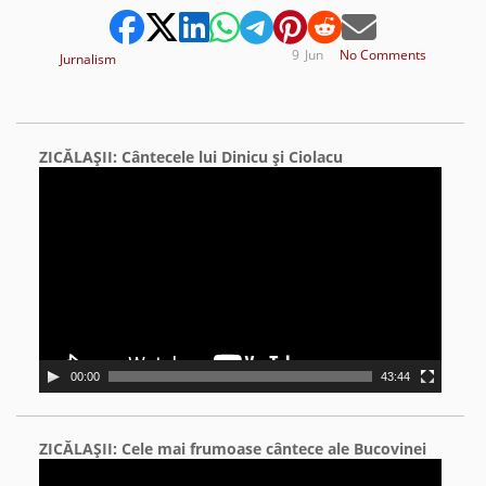
9
Jun
No Comments
Jurnalism
ZICĂLAŞII: Cântecele lui Dinicu şi Ciolacu
Video
Player
00:00
43:44
ZICĂLAŞII: Cele mai frumoase cântece ale Bucovinei
Video