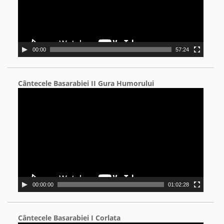
00:00
57:24
Cântecele Basarabiei II Gura Humorului
Video
Player
00:00:00
01:02:28
Cântecele Basarabiei I Corlata