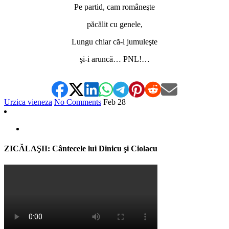
Pe partid, cam româneşte
păcălit cu genele,
Lungu chiar că-l jumuleşte
şi-i aruncă… PNL!…
Urzica vieneza
No Comments
Feb
28
ZICĂLAŞII: Cântecele lui Dinicu şi Ciolacu