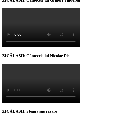
ZICĂLAŞII: Cântecele lui Grigori Vindereu
ZICĂLAŞII: Cântecele lui Nicolae Picu
ZICĂLAŞII: Steaua sus răsare