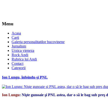
Menu
Acasa
Carti
Galeria personalitatilor bucovinene
Jurnalism
Urzica vieneza
Rock Andi
Rubrica lui Andi
Contact
Categorii
Ion Lungu, înfoindu-şi PNL
Ion Lungu
: Nişte gunoaie şi PNL astea, dar o să le bag sub preş 
*