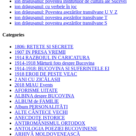
ion drăgușanul: povestea instituțiilor de cultură ale Sucevei
ion drăgușanul: cu verbele în joc
ion drăgușanul: Povestea așezărilor transilvane U V Z
ion drăgușanul: povestea așezărilor transilvane T
ion drăgușanul: povestea așezărilor transilvane S
Categories
1806: REŢETE ŞI SECRETE
1907 IN PRESA VREMII
1914 RAZBOIUL IN CARICATURA
1914-1918 Mărturii foto despre Bucovina
1914-1918: BUCOVINA SI SUFERINTELE EI
1918 EROII DE PESTE VEAC
2 ANI CU ZICĂLAŞII
2018 MIAU Events
AFORISME UITATE
ALBINA despre BUCOVINA
ALBUM de FAMILIE
Album PERSONALITĂŢI
ALTE CÂNTECE VECHI
ANECDOTE ISTORICE
ANTIROMÂNISMUL ORTODOX
ANTOLOGIA POEZIEI BUCOVINENE
ARHIVĂ MOLDOVENEASCĂ