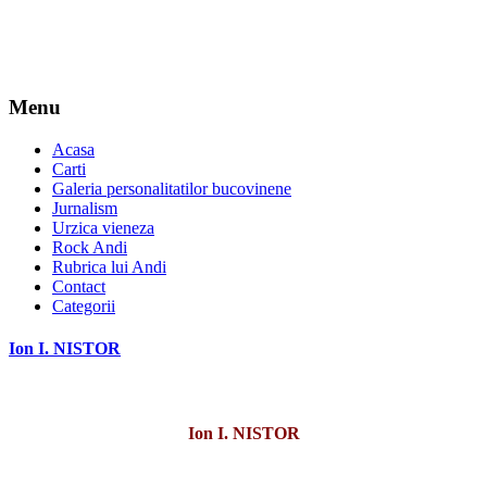
Menu
Acasa
Carti
Galeria personalitatilor bucovinene
Jurnalism
Urzica vieneza
Rock Andi
Rubrica lui Andi
Contact
Categorii
Ion I. NISTOR
Ion I. NISTOR