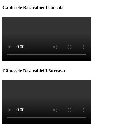
Cântecele Basarabiei I Corlata
Cântecele Basarabiei I Suceava