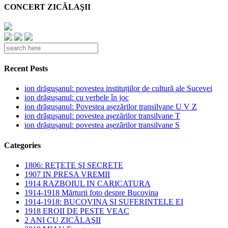
CONCERT ZICĂLAŞII
Recent Posts
ion drăgușanul: povestea instituțiilor de cultură ale Sucevei
ion drăgușanul: cu verbele în joc
ion drăgușanul: Povestea așezărilor transilvane U V Z
ion drăgușanul: povestea așezărilor transilvane T
ion drăgușanul: povestea așezărilor transilvane S
Categories
1806: REŢETE ŞI SECRETE
1907 IN PRESA VREMII
1914 RAZBOIUL IN CARICATURA
1914-1918 Mărturii foto despre Bucovina
1914-1918: BUCOVINA SI SUFERINTELE EI
1918 EROII DE PESTE VEAC
2 ANI CU ZICĂLAŞII