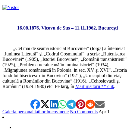
16.08.1876, Vicovu de Sus – 11.11.1962, Bucureşti
„Cel mai de seamă istoric al Bucovinei” (Iorga) a întemeiat
„Junimea Literară” şi „Codrul Cosminului“, a scris: „Rutenisarea
Bucovinei“ (1905), „Istoriei Bucovinei“, „Românii transnistrieni“
(1925), „Problema ucraineană în lumina istoriei“ (1934),
„Migraţiunea românească în Polonia, în sec. XV şi XVI“, „Istoria
fondului bisericesc din Bucovina“ (1921), „Un capitol din viaţa
culturală a Românilor din Bucovina“ (1916), „Cehoslovacii şi
Românii“ (1929-1930) etc. Pe larg, în
Mărturisitorii ** clik
.
Galeria personalitatilor bucovinene
No Comments
Apr
1