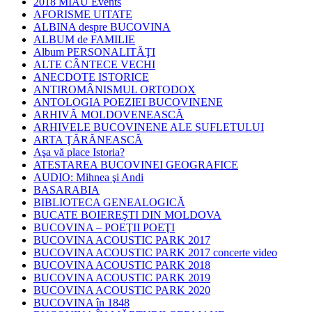
2018 MIAU Events
AFORISME UITATE
ALBINA despre BUCOVINA
ALBUM de FAMILIE
Album PERSONALITĂŢI
ALTE CÂNTECE VECHI
ANECDOTE ISTORICE
ANTIROMÂNISMUL ORTODOX
ANTOLOGIA POEZIEI BUCOVINENE
ARHIVĂ MOLDOVENEASCĂ
ARHIVELE BUCOVINENE ALE SUFLETULUI
ARTA ŢĂRĂNEASCĂ
Aşa vă place Istoria?
ATESTAREA BUCOVINEI GEOGRAFICE
AUDIO: Mihnea şi Andi
BASARABIA
BIBLIOTECA GENEALOGICĂ
BUCATE BOIEREŞTI DIN MOLDOVA
BUCOVINA – POEŢII POEŢI
BUCOVINA ACOUSTIC PARK 2017
BUCOVINA ACOUSTIC PARK 2017 concerte video
BUCOVINA ACOUSTIC PARK 2018
BUCOVINA ACOUSTIC PARK 2019
BUCOVINA ACOUSTIC PARK 2020
BUCOVINA în 1848