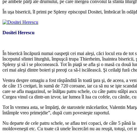
pe ambele părţi ale drumului, pe care mergea convoiul la sfânta liturgh
În uşa bisericii, îl primi pe Spleny episcopul Dositei, îmbrăcat în odăjd
Dositei Herescu
*
În biserică încăpură numai oaspeţii cei mai aleşi, căci locul era de t
începutul sfintei liturghii, împuşcă trupa Thierheim, înaintea bisericii, 
Spleny şi să i se ploconească. Tot în piaţă se afla şi o masă cu două lum
cei mai aleşi dintre boieri şi preoţi ca să-l iscălească. Şi ceilalţi fură
Vestea despre omagiu a fost răspândită în toată ţara şi, de aceea, a ven
de câte 15 creiţari, în sumă de 720 coroane, iar ca să nu se işte scand
care se afla magazinul, se înălţau patru schele, cu câte patru stâlpi as
Curgea vinul ca dintr-un izvor, iar lumea îl lua cu cofele, cu cănile, cu
Tot în vremea asta, se împărţi, de starostele măcelarilor, Valentin Marşal
întâmple vreo primejdie”, după cum povesteşte raportul.
Nu departe de cele patru schele, se aflau trei copaci, de câte 5 până la 7
moldoveneşti etc. Cu toate că unele încercări nu au reuşit, totuşi, cei m