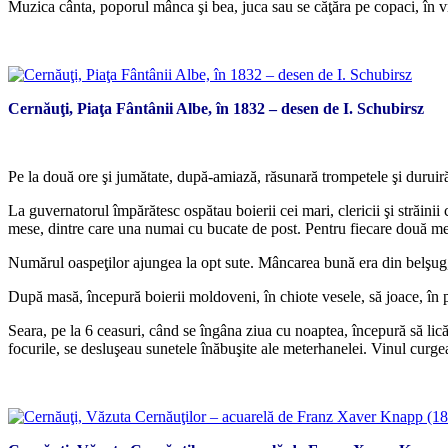
Muzica cânta, poporul mânca şi bea, juca sau se căţăra pe copaci, în vrem
*
Cernăuţi, Piaţa Fântânii Albe, în 1832 – desen de I. Schubirsz
*
Pe la două ore şi jumătate, după-amiază, răsunară trompetele şi duruiră 
La guvernatorul împărătesc ospătau boierii cei mari, clericii şi străinii
mese, dintre care una numai cu bucate de post. Pentru fiecare două mes
Numărul oaspeţilor ajungea la opt sute. Mâncarea bună era din belşug,
După masă, începură boierii moldoveni, în chiote vesele, să joace, în p
Seara, pe la 6 ceasuri, când se îngâna ziua cu noaptea, începură să lic
focurile, se desluşeau sunetele înăbuşite ale meterhanelei. Vinul curgea 
*