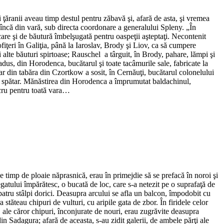
ţăranii aveau timp destul pentru zăbavă şi, afară de asta, şi vremea
 încă din vară, sub directa coordonare a generalului Spleny. „În
ncare şi de băutură îmbelşugată pentru oaspeţii aşteptaţi. Necontenit
ofiţeri în Galiţia, până la Iaroslav, Brody şi Liov, ca să cumpere
i alte băuturi spirtoase; Rauschel a târguit, în Brody, pahare, lămpi şi
adus, din Horodenca, bucătarul şi toate tacâmurile sale, fabricate la
iar din tabăra din Czortkow a sosit, în Cernăuţi, bucătarul colonelului
cu spătar. Mănăstirea din Horodenca a împrumutat baldachinul,
ucru pentru toată vara…
pe timp de ploaie năprasnică, erau în primejdie să se prefacă în noroi şi
egatului împărătesc, o bucată de loc, care s-a netezit pe o suprafaţă de
e patru stâlpi dorici. Deasupra arcului se afla un balcon, împodobit cu
 stăteau chipuri de vulturi, cu aripile gata de zbor. În firidele celor
ia, ale căror chipuri, înconjurate de nouri, erau zugrăvite deasupra
n Sadagura; afară de aceasta, s-au zidit galerii, de ambele părţi ale