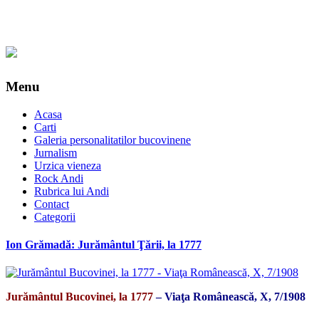
Menu
Acasa
Carti
Galeria personalitatilor bucovinene
Jurnalism
Urzica vieneza
Rock Andi
Rubrica lui Andi
Contact
Categorii
Ion Grămadă: Jurământul Ţării, la 1777
Jurământul Bucovinei, la 1777
– Viaţa Românească, X, 7/1908