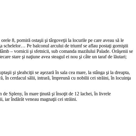
orele 8, porniră ostaşii şi târgoveţii la locurile pe care aveau să le
 schelelor… Pe balconul arcului de triumf se aflau postaţi gorniştii
n dâmb – vornicii şi sfetnicii, sub comanda mazilului Palade. Orăşenii se
ecare stare şi naţiune avea steagul ei nou şi câte un taraf de lăutari;
taşii şi şleahciţii se aşezară în sala cea mare, la stânga şi la dreapta,
 în cerdacul sălii, intrară, împreună cu nobilii cei străini, în locuinţa
de Spleny, în mare ţinută şi însoţit de 12 lachei, în livrele
i, iar îndărăt veneau magnaţii cei străini.