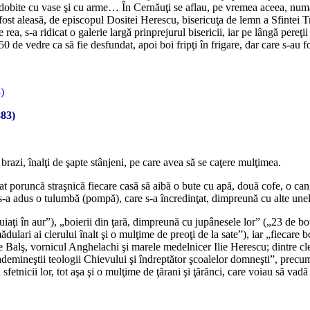
odobite cu vase şi cu arme… În Cernăuţi se aflau, pe vremea aceea, numa
aleasă, de episcopul Dositei Herescu, bisericuţa de lemn a Sfintei Treim
, s-a ridicat o galerie largă prinprejurul bisericii, iar pe lângă pereţii
0 de vedre ca să fie desfundat, apoi boi fripţi în frigare, dar care s-au f
883)
brazi, înalţi de şapte stânjeni, pe care avea să se caţere mulţimea.
at poruncă straşnică fiecare casă să aibă o bute cu apă, două cofe, o can
-a adus o tulumbă (pompă), care s-a încredinţat, dimpreună cu alte unel
aţi în aur”), „boierii din ţară, dimpreună cu jupânesele lor” („23 de bo
ulari ai clerului înalt şi o mulţime de preoţi de la sate”), iar „fiecare bo
le Balş, vornicul Anghelachi şi marele medelnicer Ilie Herescu; dintre cle
demineştii teologii Chievului şi îndreptător şcoalelor domneşti”, precum
 sfetnicii lor, tot aşa şi o mulţime de ţărani şi ţărănci, care voiau să vadă