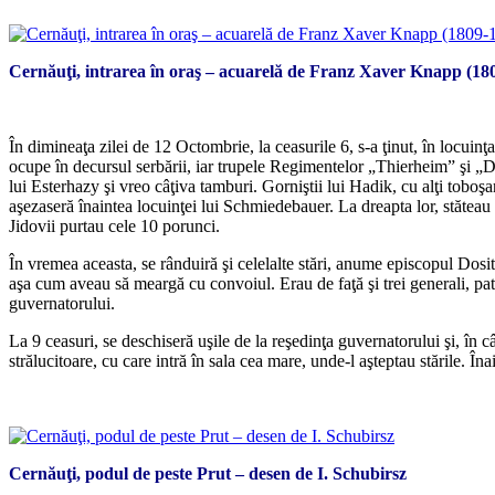
Cernăuţi, intrarea în oraş – acuarelă de Franz Xaver Knapp (18
*
În dimineaţa zilei de 12 Octombrie, la ceasurile 6, s-a ţinut, în locuinţa 
ocupe în decursul serbării, iar trupele Regimentelor „Thierheim” şi „D
lui Esterhazy şi vreo câţiva tamburi. Gorniştii lui Hadik, cu alţi toboş
aşezaseră înaintea locuinţei lui Schmiedebauer. La dreapta lor, stăteau sl
Jidovii purtau cele 10 porunci.
În vremea aceasta, se rânduiră şi celelalte stări, anume episcopul Dositei
aşa cum aveau să meargă cu convoiul. Erau de faţă şi trei generali, patru 
guvernatorului.
La 9 ceasuri, se deschiseră uşile de la reşedinţa guvernatorului şi, în c
strălucitoare, cu care intră în sala cea mare, unde-l aşteptau stările. Î
*
Cernăuţi, podul de peste Prut – desen de I. Schubirsz