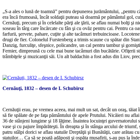
*
„S-a ales o lună de toamnă” pentru depunerea jurământului, „pentru că p
era încă frumoasă, încât soldaţii puteau să doarmă pe pământul gol, cu
Cernăuţi, precum şi în celelalte părţi ale ţării, se aflau numai bolţi ş
soseau în târg care încărcate cu fân şi cu ovăz pentru cai. Pentru ca oas
farfurii, şervete, pahare, cuţite şi alte tacâmuri trebuincioase. Locoten
drugi de fier. Colonelul Furstenberg a trimis scaune cu spătar din Stani
Danzig, furculiţe, sfeşnice, policandre, un cal pentru tambur şi gornişt
Fernier, dimpreună cu cele mai bune tacâmuri din bucătărie. Ofiţerii 
trâmbiţele şi muzicanţii săi. Un alt baldachin a fost adus din Liov, pr
Cernăuţi, 1832 – desen de I. Schubirsz
*
Cernăuţii erau, pe vremea aceea, mai mult un sat, decât un oraş, tăiat î
să fie spălate de pe faţa pământului de apele Prutului. Nicăieri nu afla
36 de stânjeni lungime şi 18 lăţime. Înaintea locuinţei guvernatorului se
vase şi cu pajure împărăteşti. În dreapta şi în stânga arcului de triumf, 
patru stâlpi dorici se aflau statuile Dreptăţii şi Bunătăţii, care arătau 
statuilor… Ca să se poată adăposti şi ospăta musafirii, s-au pus la înd