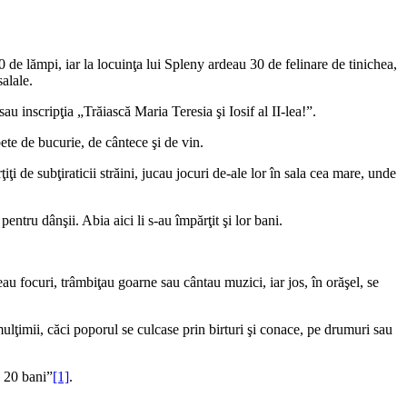
00 de lămpi, iar la locuinţa lui Spleny ardeau 30 de felinare de tinichea,
salale.
au inscripţia „Trăiască Maria Teresia şi Iosif al II-lea!”.
ete de bucurie, de cântece şi de vin.
ţi de subţiraticii străini, jucau jocuri de-ale lor în sala cea mare, unde
entru dânşii. Abia aici li s-au împărţit şi lor bani.
eau focuri, trâmbiţau goarne sau cântau muzici, iar jos, în orăşel, se
ulţimii, căci poporul se culcase prin birturi şi conace, pe drumuri sau
i 20 bani”
[1]
.