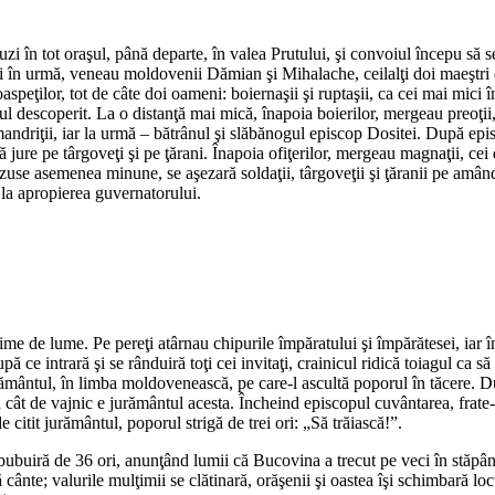
auzi în tot oraşul, până departe, în valea Prutului, şi convoiul începu să
 în urmă, veneau moldovenii Dămian şi Mihalache, ceilalţi doi maeştri d
speţilor, tot de câte doi oameni: boiernaşii şi ruptaşii, ca cei mai mici în
pul descoperit. La o distanţă mai mică, înapoia boierilor, mergeau preoţii, 
mandriţii, iar la urmă – bătrânul şi slăbănogul episcop Dositei. După e
 să jure pe târgoveţi şi pe ţărani. Înapoia ofiţerilor, mergeau magnaţii, c
se asemenea minune, se aşezară soldaţii, târgoveţii şi ţăranii pe amândou
, la apropierea guvernatorului.
me de lume. Pe pereţi atârnau chipurile împăratului şi împărătesei, iar în
 ce intrară şi se rânduiră toţi cei invitaţi, crainicul ridică toiagul ca s
i jurământul, în limba moldovenească, pe care-l ascultă poporul în tăcere
ât de vajnic e jurământul acesta. Încheind episcopul cuvântarea, frate-să
 citit jurământul, poporul strigă de trei ori: „Să trăiască!”.
ubuiră de 36 ori, anunţând lumii că Bucovina a trecut pe veci în stăpânire
cânte; valurile mulţimii se clătinară, orăşenii şi oastea îşi schimbară loc