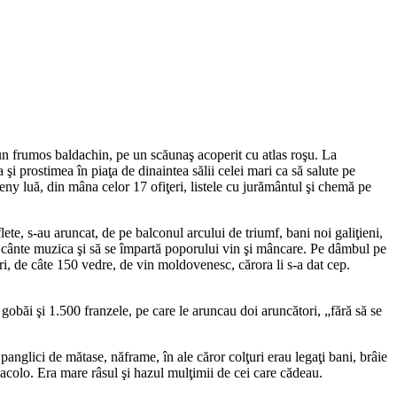
 un frumos baldachin, pe un scăunaş acoperit cu atlas roşu. La
 şi prostimea în piaţa de dinaintea sălii celei mari ca să salute pe
leny luă, din mâna celor 17 ofiţeri, listele cu jurământul şi chemă pe
ete, s-au aruncat, de pe balconul arcului de triumf, bani noi galiţieni,
să cânte muzica şi să se împartă poporului vin şi mâncare. Pe dâmbul pe
ari, de câte 150 vedre, de vin moldovenesc, cărora li s-a dat cep.
, gobăi şi 1.500 franzele, pe care le aruncau doi aruncători, „fără să se
u panglici de mătase, năframe, în ale căror colţuri erau legaţi bani, brâie
de acolo. Era mare râsul şi hazul mulţimii de cei care cădeau.