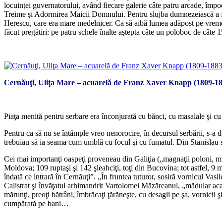
locuinţei guvernatorului, având fiecare galerie câte patru arcade, împ
Treime şi Adormirea Maicii Domnului. Pentru slujba dumnezeiască a fost 
Herescu, care era mare medelnicer. Ca să aibă lumea adăpost pe vreme rea
făcut pregătiri: pe patru schele înalte aştepta câte un poloboc de câte 15
*
Cernăuţi, Uliţa Mare – acuarelă de Franz Xaver Knapp (1809-1
*
Piaţa menită pentru serbare era înconjurată cu bănci, cu masalale şi cu 
Pentru ca să nu se întâmple vreo nenorocire, în decursul serbării, s-a d
trebuiau să ia seama cum umblă cu focul şi cu fumatul. Din Stanislau s
Cei mai importanţi oaspeţi proveneau din Galiţia („magnaţii poloni, mui
Moldova; 109 ruptaşi şi 142 şleahciţi, toţi din Bucovina; tot astfel, 9 măd
îndată ce intrară în Cernăuţi”. „În fruntea tuturor, sosiră vornicul Vasi
Calistrat şi învăţatul arhimandrit Vartolomei Măzăreanul, „mădular aca
mărunţi, preoţi bătrâni, îmbrăcaţi ţărăneşte, cu desagii pe şa, vornicii şi
cumpărată pe bani…
*