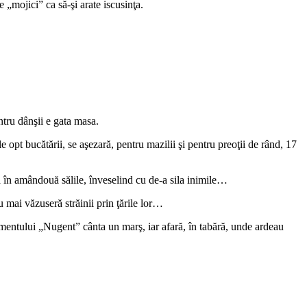
 „mojici” ca să-şi arate iscusinţa.
ntru dânşii e gata masa.
e opt bucătării, se aşezară, pentru mazilii şi pentru preoţii de rând, 17
 în amândouă sălile, înveselind cu de-a sila inimile…
 mai văzuseră străinii prin ţările lor…
gimentului „Nugent” cânta un marş, iar afară, în tabără, unde ardeau