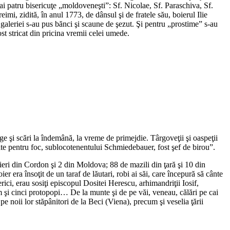
i patru bisericuţe „moldoveneşti”: Sf. Nicolae, Sf. Paraschiva, Sf.
i, zidită, în anul 1773, de dânsul şi de fratele său, boierul Ilie
 galeriei s-au pus bănci şi scaune de şezut. Şi pentru „prostime” s-au
ost stricat din pricina vremii celei umede.
ge şi scări la îndemână, la vreme de primejdie. Târgoveţii şi oaspeţii
te pentru foc, sublocotenentului Schmiedebauer, fost şef de birou”.
ieri din Cordon şi 2 din Moldova; 88 de mazili din ţară şi 10 din
ier era însoţit de un taraf de lăutari, robi ai săi, care începură să cânte
rici, erau sosiţi episcopul Dositei Herescu, arhimandriţii Iosif,
 şi cinci protopopi… De la munte şi de pe văi, veneau, călări pe cai
 pe noii lor stăpânitori de la Beci (Viena), precum şi veselia ţării