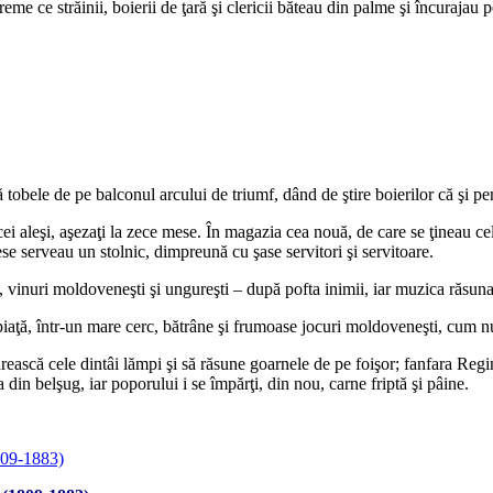
e ce străinii, boierii de ţară şi clericii băteau din palme şi încurajau pe
tobele de pe balconul arcului de triumf, dând de ştire boierilor că şi pe
 cei aleşi, aşezaţi la zece mese. În magazia cea nouă, de care se ţineau cel
e serveau un stolnic, dimpreună cu şase servitori şi servitoare.
 vinuri moldoveneşti şi ungureşti – după pofta inimii, iar muzica răsuna
iaţă, într-un mare cerc, bătrâne şi frumoase jocuri moldoveneşti, cum nu
ărească cele dintâi lămpi şi să răsune goarnele de pe foişor; fanfara Re
din belşug, iar poporului i se împărţi, din nou, carne friptă şi pâine.