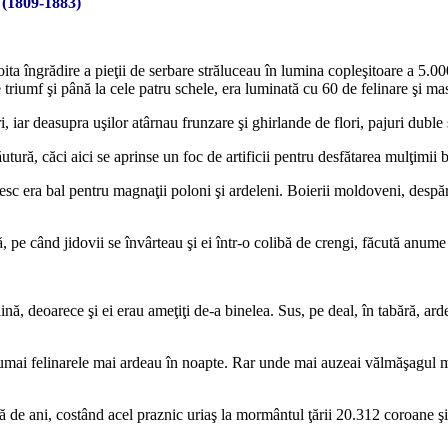
 (1809-1883)
doita îngrădire a pieţii de serbare străluceau în lumina copleşitoare a 5.0
e triumf şi până la cele patru schele, era luminată cu 60 de felinare şi ma
 iar deasupra uşilor atârnau frunzare şi ghirlande de flori, pajuri duble s
ră, căci aici se aprinse un foc de artificii pentru desfătarea mulţimii b
esc era bal pentru magnaţii poloni şi ardeleni. Boierii moldoveni, despărţi
 pe când jidovii se învârteau şi ei într-o colibă de crengi, făcută anume p
ăină, deoarece şi ei erau ameţiţi de-a binelea. Sus, pe deal, în tabără, ard
, numai felinarele mai ardeau în noapte. Rar unde mai auzeai vălmăşagul m
uă de ani, costând acel praznic uriaş la mormântul ţării 20.312 coroane ş