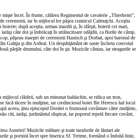
 se mişte încet. În frunte, călărea Regimentul de cavalerie „Thierheim”,
e ceremonii, iar în mijlocul lor păşea crainicul Calmuţchi. Aceştia
 boierie; după aceştia, urmau mazilii şi, în sfârşit, boierii cei mari,
iarăşi câte doi şi îmbrăcaţi în strălucitoare odăjdii, ca florile de câmp.
piscop, păşeau maeştri de ceremonii Hanisch şi Dorbat, apoi baronul de
ei din Galiţia şi din Ardeal. Un despărţământ de oaste încheia convoiul
ă părţile drumului, câte doi în şir. Muzicile cântau, iar steagurile se
 mijlocul clădirii, sub un minunat baldachin, se ridica un tron,
ă se facă tăcere în mulţime, iar credinciosul boier Ilie Herescu luă locul
. După aceea, ţinu episcopul Dositei o frumoasă cuvântare către mulţime,
u citi, iarăşi, jurământul răspicat, iar poporul repetă fiecare cuvânt,
a Austriei! Muzicile militare şi toate tarafurile de lăutari ale
urile şi porniră încet spre biserica Sf. Treime, formând o îndoită linie,