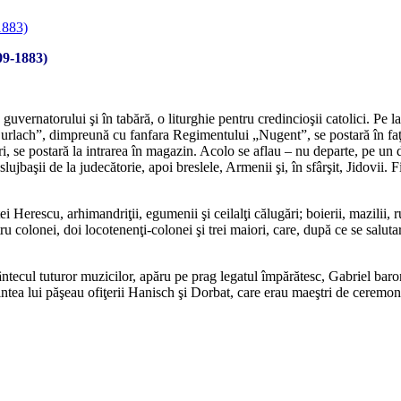
09-1883)
guvernatorului şi în tabără, o liturghie pentru credincioşii catolici. Pe la 
urlach”, dimpreună cu fanfara Regimentului „Nugent”, se postară în faţa
ari, se postară la intrarea în magazin. Acolo se aflau – nu departe, pe u
ujbaşii de la judecătorie, apoi breslele, Armenii şi, în sfârşit, Jidovii. Fi
 Herescu, arhimandriţii, egumenii şi ceilalţi călugări; boierii, mazilii, rup
colonei, doi locotenenţi-colonei şi trei maiori, care, după ce se salutară,
ântecul tuturor muzicilor, apăru pe prag legatul împărătesc, Gabriel baron 
naintea lui păşeau ofiţerii Hanisch şi Dorbat, care erau maeştri de ceremoni