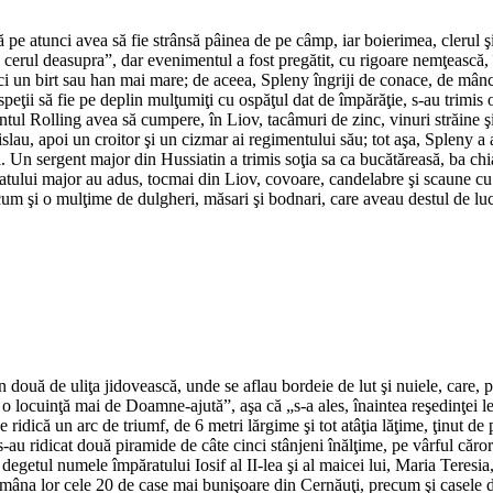
e atunci avea să fie strânsă pâinea de pe câmp, iar boierimea, clerul şi 
 cerul deasupra”, dar evenimentul a fost pregătit, cu rigoare nemţească,
i nici un birt sau han mai mare; de aceea, Spleny îngriji de conace, de mâ
peţii să fie pe deplin mulţumiţi cu ospăţul dat de împărăţie, s-au trimis 
entul Rolling avea să cumpere, în Liov, tacâmuri de zinc, vinuri străine ş
slau, apoi un croitor şi un cizmar ai regimentului său; tot aşa, Spleny a 
i. Un sergent major din Hussiatin a trimis soţia sa ca bucătăreasă, ba ch
statului major au adus, tocmai din Liov, covoare, candelabre şi scaune 
ecum şi o mulţime de dulgheri, măsari şi bodnari, care aveau destul de l
n două de uliţa jidovească, unde se aflau bordeie de lut şi nuiele, care, 
i o locuinţă mai de Doamne-ajută”, aşa că „s-a ales, înaintea reşedinţei l
 ridică un arc de triumf, de 6 metri lărgime şi tot atâţia lăţime, ţinut d
s-au ridicat două piramide de câte cinci stânjeni înălţime, pe vârful cărora
cu degetul numele împăratului Iosif al II-lea şi al maicei lui, Maria Teres
emâna lor cele 20 de case mai bunişoare din Cernăuţi, precum şi casele di