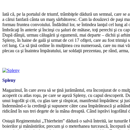
*
Iată că, pe la portalul de triumf, trâmbiţele dădură un semnal, care se 
a cărui fanfară cânta un marş sărbătoresc. Cam la douăzeci de paşi mai
formau fruntea convoiului. Îndărătul lor, se întindea lanţul cel lung al oa
îmbrăcaţi în anterie şi încinşi cu şaluri de mătase, toţi perechi şi cu ca
După dânşii, urmau călugării şi egumenii, mai departe – dichii şi arhi
Spleny, în haine de gală şi urmat de cei 17 ofiţeri, care au fost trimişi
cel lung. Ca să ţină ordine în mulţimea cea numeroasă, care nu mai văzu
plecau ca şi înaintea împăratului, iar soldaţii prezentau, pe rând, arma
*
Spleny
Magazinul, în care avea să se ţină jurământul, era înconjurat de o mulţi
acoperit cu atlas roşu, pe care se aşeză Spleny, cu capul descoperit. După
unui logofăt şi citi, cu glas tare şi răspicat, manifestul împărătesc ş
îndemnând-o la credinţă şi supunere către casa împărătească şi arătând c
ridicând în sus trei degete de la mâna dreaptă. Când isprăvi logofătul de
Ostaşii Regimentului „Thierheim” dădură o salvă întreită, iar tunurile b
boierilor şi mănăstirilor, precum şi o meterhanea turcească, începură să 