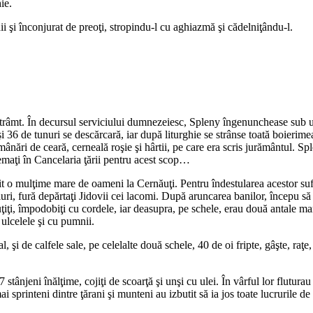
ie.
ii şi înconjurat de preoţi, stropindu-l cu aghiazmă şi cădelniţându-l.
ot strâmt. În decursul serviciului dumnezeiesc, Spleny îngenunchease sub
şi 36 de tunuri se descărcară, iar după liturghie se strânse toată boierimea
ânări de ceară, cerneală roşie şi hârtii, pe care era scris jurământul. Sp
 chemaţi în Cancelaria ţării pentru acest scop…
it o mulţime mare de oameni la Cernăuţi. Pentru îndestularea acestor sufl
aluri, fură depărtaţi Jidovii cei lacomi. După aruncarea banilor, începu 
cuţiţi, împodobiţi cu cordele, iar deasupra, pe schele, erau două antale m
 ulcelele şi cu pumnii.
, şi de calfele sale, pe celelalte două schele, 40 de oi fripte, gâşte, raţe
 stânjeni înălţime, cojiţi de scoarţă şi unşi cu ulei. În vârful lor flutura
ai sprinteni dintre ţărani şi munteni au izbutit să ia jos toate lucrurile 