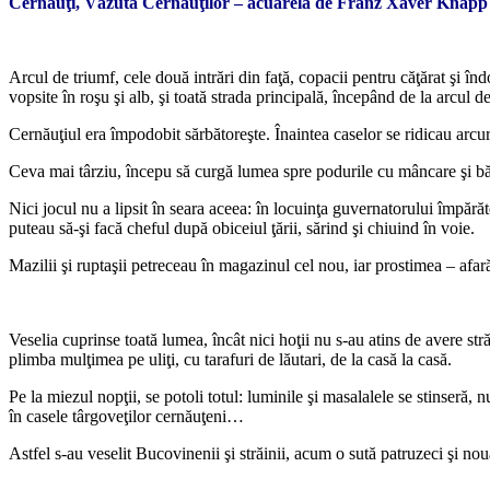
Cernăuţi, Văzuta Cernăuţilor – acuarelă de Franz Xaver Knapp
*
Arcul de triumf, cele două intrări din faţă, copacii pentru căţărat şi în
vopsite în roşu şi alb, şi toată strada principală, începând de la arcul d
Cernăuţiul era împodobit sărbătoreşte. Înaintea caselor se ridicau arcuri,
Ceva mai târziu, începu să curgă lumea spre podurile cu mâncare şi băutu
Nici jocul nu a lipsit în seara aceea: în locuinţa guvernatorului împărăt
puteau să-şi facă cheful după obiceiul ţării, sărind şi chiuind în voie.
Mazilii şi ruptaşii petreceau în magazinul cel nou, iar prostimea – afară,
*
Veselia cuprinse toată lumea, încât nici hoţii nu s-au atins de avere str
plimba mulţimea pe uliţi, cu tarafuri de lăutari, de la casă la casă.
Pe la miezul nopţii, se potoli totul: luminile şi masalalele se stinseră
în casele târgoveţilor cernăuţeni…
Astfel s-au veselit Bucovinenii şi străinii, acum o sută patruzeci şi no