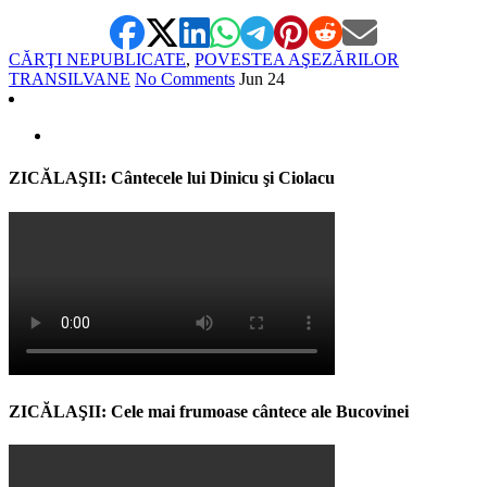
CĂRŢI NEPUBLICATE
,
POVESTEA AŞEZĂRILOR
TRANSILVANE
No Comments
Jun
24
ZICĂLAŞII: Cântecele lui Dinicu şi Ciolacu
ZICĂLAŞII: Cele mai frumoase cântece ale Bucovinei