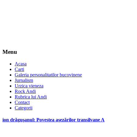
Menu
Acasa
Carti
Galeria personalitatilor bucovinene
Jurnalism
Urzica vieneza
Rock Andi
Rubrica lui Andi
Contact
Categorii
ion drăguşanul: Povestea aşezărilor transilvane A