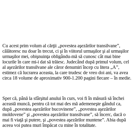
Cu acest prim volum al cărţii „povestea aşezărilor transilvane”,
călătoresc nu doar în trecut, ci şi în viitorul urmaşilor şi al urmaşilor
urmaşilor mei, obişnuinţa obligându-mă să cunosc cât mai bine
locurile în care mi-i dat să trăiesc. Judecând după primul volum, cel
al aşezărilor transilvane ale căror denumiri încep cu litera „A”,
estimez că lucrarea aceasta, la care trudesc de vreo doi ani, va avea
circa 18 volume de aproximativ 900-1.200 pagini fiecare – în medie.
Sper că, până la sfârşitul anului în curs, voi fi în măsură să închei
această muncă, pentru că tot mai des mă ademeneşte gândul ca,
după „povestea aşezărilor bucovinene”, „povestea aşezărilor
moldovene” şi „povestea aşezărilor transilvane”, să încerc, dacă o
mai fi viaţă şi putere, şi „povestea aşezărilor muntene”. Abia după
aceea voi putea muri împăcat cu mine în totalitate.