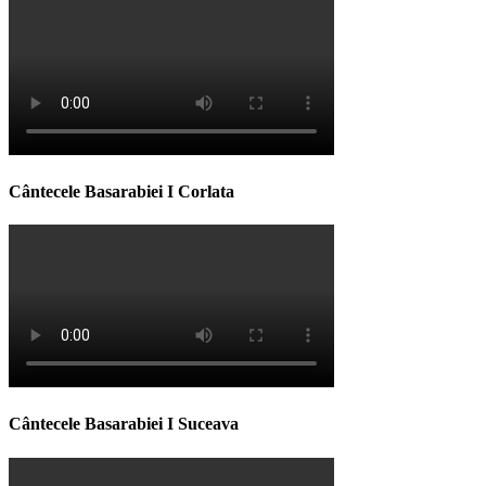
Cântecele Basarabiei I Corlata
Cântecele Basarabiei I Suceava