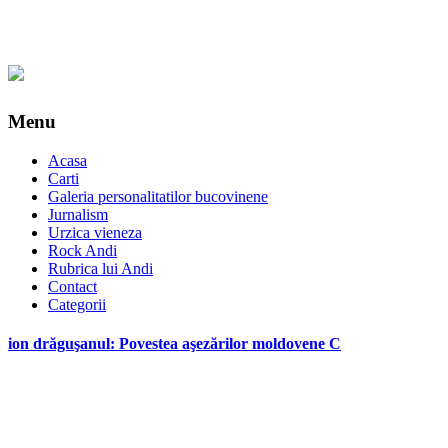
Menu
Acasa
Carti
Galeria personalitatilor bucovinene
Jurnalism
Urzica vieneza
Rock Andi
Rubrica lui Andi
Contact
Categorii
ion drăguşanul: Povestea aşezărilor moldovene C