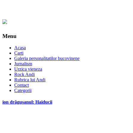
Menu
Acasa
Carti
Galeria personalitatilor bucovinene
Jurnalism
Urzica vieneza
Rock Andi
Rubrica lui Andi
Contact
Categorii
ion drăguşanul: Haiducii