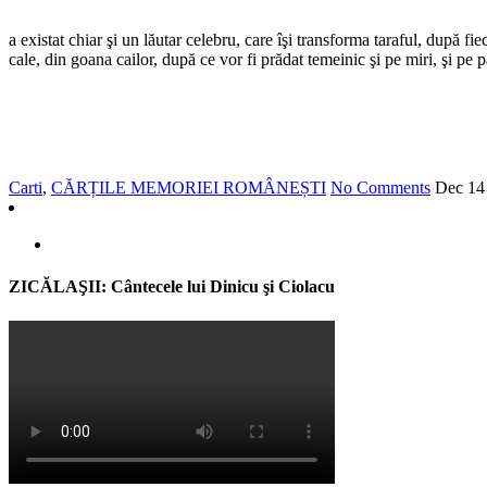
a existat chiar şi un lăutar celebru, care îşi transforma taraful, după fi
cale, din goana cailor, după ce vor fi prădat temeinic şi pe miri, şi pe pă
Carti
,
CĂRȚILE MEMORIEI ROMÂNEȘTI
No Comments
Dec
14
ZICĂLAŞII: Cântecele lui Dinicu şi Ciolacu