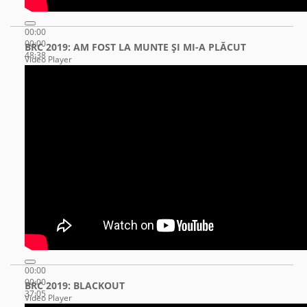
00:00
00:00
BRC 2019: AM FOST LA MUNTE ŞI MI-A PLĂCUT
48:38
Video Player
00:00
00:00
BRC 2019: BLACKOUT
37:05
Video Player