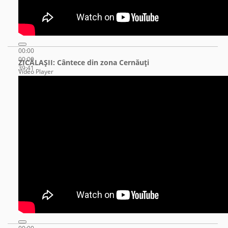
00:00
00:00
ZICĂLAŞII: Cântece din zona Cernăuţi
39:41
Video Player