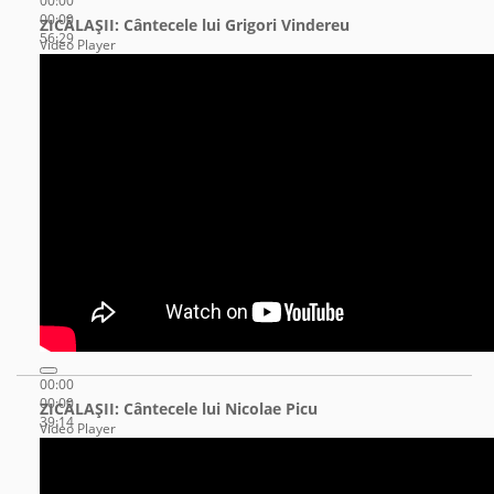
00:00
00:00
ZICĂLAŞII: Cântecele lui Grigori Vindereu
56:29
Video Player
00:00
00:00
ZICĂLAŞII: Cântecele lui Nicolae Picu
39:14
Video Player