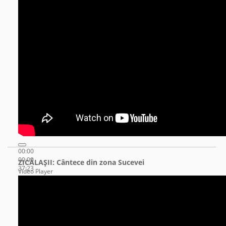
00:00
00:00
ZICĂLAŞII: Cântece din zona Sucevei
37:23
Video Player