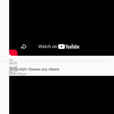
00:00
00:00
ZICĂLAŞII: Steaua sus răsare
40:37
Video Player