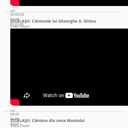
00:00:00
00:00
ZICĂLAŞII: Cântecele lui Gheorghe A. Dinicu
01:03:35
Video Player
00:00
00:00
ZICĂLAŞII: Cântece din zona Muntelui
44:09
Video Player