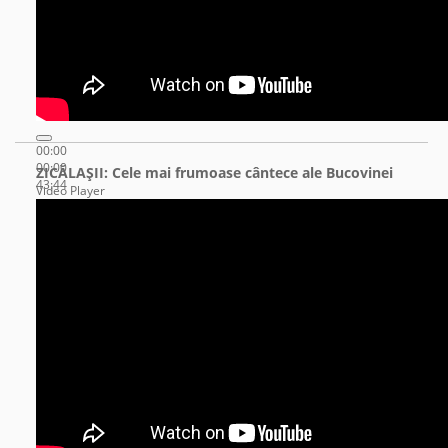
00:00
00:00
ZICĂLAŞII: Cele mai frumoase cântece ale Bucovinei
43:44
Video Player