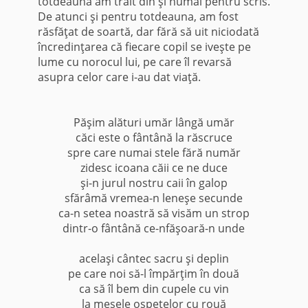
totdeauna am trăit din şi numai pentru scris.
De atunci şi pentru totdeauna, am fost
răsfăţat de soartă, dar fără să uit niciodată
încredinţarea că fiecare copil se iveşte pe
lume cu norocul lui, pe care îl revarsă
asupra celor care i-au dat viaţă.
Păşim alături umăr lângă umăr
căci este o fântână la răscruce
spre care numai stele fără număr
zidesc icoana căii ce ne duce
şi-n jurul nostru caii în galop
sfărâmă vremea-n leneşe secunde
ca-n setea noastră să visăm un strop
dintr-o fântână ce-nfăşoară-n unde
acelaşi cântec sacru şi deplin
pe care noi să-l împărţim în două
ca să îl bem din cupele cu vin
la mesele ospeţelor cu rouă