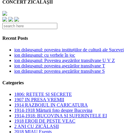
CONCERT ZICĂLAŞII
Recent Posts
ion drăgușanul: povestea instituțiilor de cultură ale Sucevei
ion drăgușanul: cu verbele în joc
ion drăgușanul: Povestea așezărilor transilvane U V Z
ion drăgușanul: povestea așezărilor transilvane T
ion drăgușanul: povestea așezărilor transilvane S
Categories
1806: REŢETE ŞI SECRETE
1907 IN PRESA VREMII
1914 RAZBOIUL IN CARICATURA
1914-1918 Mărturii foto despre Bucovina
1914-1918: BUCOVINA SI SUFERINTELE EI
1918 EROII DE PESTE VEAC
2 ANI CU ZICĂLAŞII
2018 MIAU Events