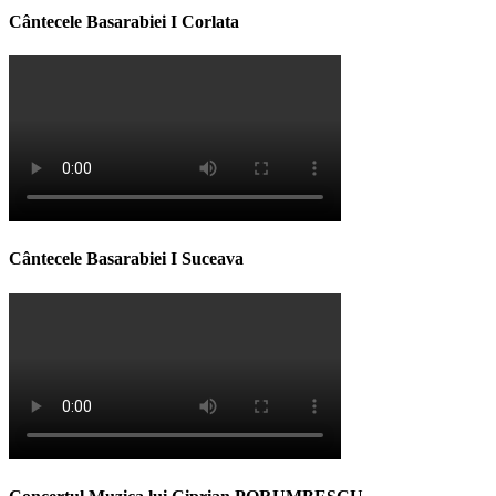
Cântecele Basarabiei I Corlata
Cântecele Basarabiei I Suceava