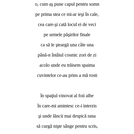
o, cum aş pune capul pentru somn
pe prima stea ce mi-ar ieşi în cale,
cea care-şi cată locul ei de veci
pe urmele păşirilor finale
ca să le şteargă una câte una
până-n întâiul cosmic zori de zi
acolo unde eu trăisem spaima
cuvintelor ce-au prins a mă rosti
*
în spaţiul vinovat al foii albe
în care-mi amintesc ce-i interzis
şi unde lăncii mai despică rana
să curgă nişte sânge pentru scris,