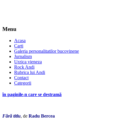
Menu
Acasa
Carti
Galeria personalitatilor bucovinene
Jurnalism
Urzica vieneza
Rock Andi
Rubrica lui Andi
Contact
Categorii
în paginile-n care se destramă
Fără titlu
, de
Radu Bercea
*